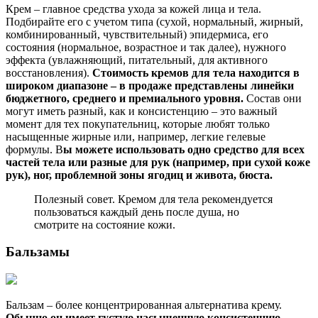
Крем – главное средства ухода за кожей лица и тела.
Подбирайте его с учетом типа (сухой, нормальный, жирный,
комбинированный, чувствительный) эпидермиса, его
состояния (нормальное, возрастное и так далее), нужного
эффекта (увлажняющий, питательный, для активного
восстановления).
Стоимость кремов для тела находится в
широком диапазоне – в продаже представлены линейки
бюджетного, среднего и премиального уровня.
Состав они
могут иметь разный, как и консистенцию – это важный
момент для тех покупательниц, которые любят только
насыщенные жирные или, например, легкие гелевые
формулы. В
ы можете использовать одно средство для всех
частей тела или разные для рук (например, при сухой коже
рук), ног, проблемной зоны ягодиц и живота, бюста.
Полезный совет. Кремом для тела рекомендуется
пользоваться каждый день после душа, но
смотрите на состояние кожи.
Бальзамы
Бальзам – более концентрированная альтернатива крему.
Обычно он имеет густую насыщенную консистенцию,