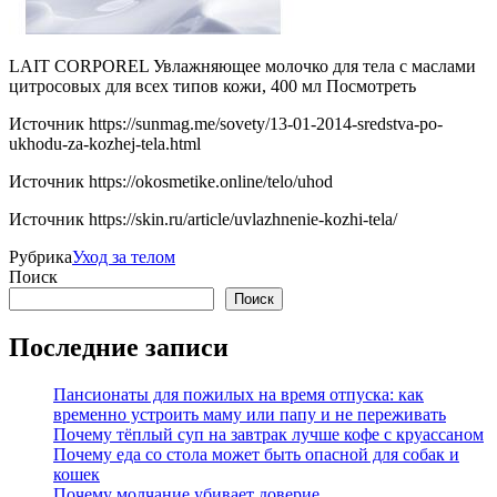
LAIT CORPOREL Увлажняющее молочко для тела с маслами
цитросовых для всех типов кожи, 400 мл Посмотреть
Источник
https://sunmag.me/sovety/13-01-2014-sredstva-po-
ukhodu-za-kozhej-tela.html
Источник
https://okosmetike.online/telo/uhod
Источник
https://skin.ru/article/uvlazhnenie-kozhi-tela/
Рубрика
Уход за телом
Поиск
Поиск
Последние записи
Пансионаты для пожилых на время отпуска: как
временно устроить маму или папу и не переживать
Почему тёплый суп на завтрак лучше кофе с круассаном
Почему еда со стола может быть опасной для собак и
кошек
Почему молчание убивает доверие