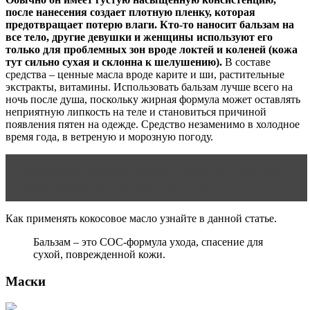
после нанесения создает плотную пленку, которая
предотвращает потерю влаги. Кто-то наносит бальзам на
все тело, другие девушки и женщины используют его
только для проблемных зон вроде локтей и коленей (кожа
тут сильно сухая и склонна к шелушению).
В составе
средства – ценные масла вроде карите и ши, растительные
экстракты, витамины. Использовать бальзам лучше всего на
ночь после душа, поскольку жирная формула может оставлять
неприятную липкость на теле и становиться причиной
появления пятен на одежде. Средство незаменимо в холодное
время года, в ветреную и морозную погоду.
Читать статью
Весна пришла – порадуй тело: какие
средства помогут в ежедневном уходе
Как применять кокосовое масло узнайте в данной статье.
Бальзам – это СОС-формула ухода, спасение для
сухой, поврежденной кожи.
Маски