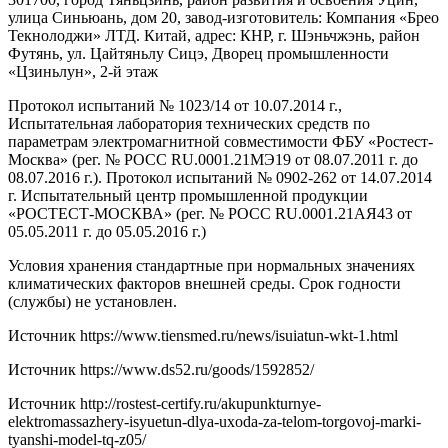
улица Синьюань, дом 20, завод-изготовитель: Компания «Брео
Текнолоджи» ЛТД. Китай, адрес: КНР, г. Шэньчжэнь, район
Футянь, ул. Цайтяньлу Сицэ, Дворец промышленности
«Цзиньлун», 2-й этаж
Протокол испытаний № 1023/14 от 10.07.2014 г.,
Испытательная лаборатория технических средств по
параметрам электромагнитной совместимости ФБУ «Ростест-
Москва» (peг. № РОСС RU.0001.21МЭ19 от 08.07.2011 г. до
08.07.2016 г.). Протокол испытаний № 0902-262 от 14.07.2014
г. Испытательный центр промышленной продукции
«РОСТЕСТ-МОСКВА» (peг. № РОСС RU.0001.21АЯ43 от
05.05.2011 г. до 05.05.2016 г.)
Условия хранения стандартные при нормальных значениях
климатических факторов внешней среды. Срок годности
(службы) не установлен.
Источник
https://www.tiensmed.ru/news/isuiatun-wkt-1.html
Источник
https://www.ds52.ru/goods/1592852/
Источник
http://rostest-certify.ru/akupunkturnye-
elektromassazhery-isyuetun-dlya-uxoda-za-telom-torgovoj-marki-
tyanshi-model-tq-z05/