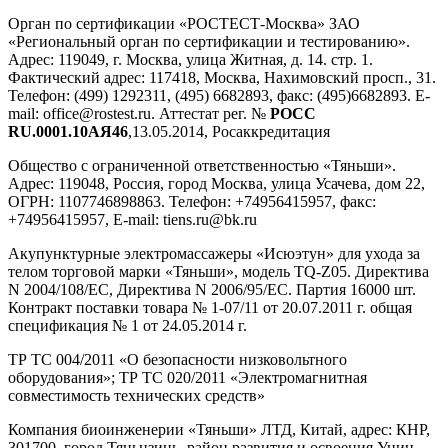
Орган по сертификации «РОСТЕСТ-Москва» ЗАО
«Региональный орган по сертификации и тестированию».
Адрес: 119049, г. Москва, улица Житная, д. 14. стр. 1.
Фактический адрес: 117418, Москва, Нахимовский просп., 31.
Телефон: (499) 1292311, (495) 6682893, факс: (495)6682893. E-
mail: office@rostest.ru. Аттестат peг. №
РОСС
RU.0001.10АЯ46
,13.05.2014, Росаккредитация
Общество с ограниченной ответственностью «Тяньши».
Адрес: 119048, Россия, город Москва, улица Усачева, дом 22,
ОГРН: 1107746898863. Телефон: +74956415957, факс:
+74956415957, E-mail: tiens.ru@bk.ru
Акупунктурные электромассажеры «Исюэтун» для ухода за
телом торговой марки «Тяньши», модель TQ-Z05. Директива
N 2004/108/ЕС, Директива N 2006/95/ЕС. Партия 16000 шт.
Контракт поставки товара № 1-07/11 от 20.07.2011 г. общая
спецификация № 1 от 24.05.2014 г.
ТР ТС 004/2011 «О безопасности низковольтного
оборудования»; ТР ТС 020/2011 «Электромагнитная
совместимость технических средств»
Компания биоинженерии «Тяньши» ЛТД, Китай, адрес: КНР,
301700, город Тяньцзинь, район развития и освоения Уцин,