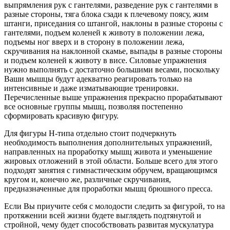
выпрямления рук с гантелями, разведение рук с гантелями в
разные стороны, тяга блока сзади к плечевому поясу, жим
штанги, приседания со штангой, наклоны в разные стороны с
гантелями, подъем коленей к животу в положении лежа,
подъемы ног вверх и в сторону в положении лежа,
скручивания на наклонной скамье, выпады в разные стороны
и подъем коленей к животу в висе. Силовые упражнения
нужно выполнять с достаточно большими весами, поскольку
Ваши мышцы будут адекватно реагировать только на
интенсивные и даже изматывающие тренировки.
Перечисленные выше упражнения прекрасно прорабатывают
все основные группы мышц, позволяя постепенно
сформировать красивую фигуру.
Для фигуры Н-типа отдельно стоит подчеркнуть
необходимость выполнения дополнительных упражнений,
направленных на проработку мышц живота и уменьшение
жировых отложений в этой области. Больше всего для этого
подходят занятия с гимнастическим обручем, вращающимся
кругом и, конечно же, различные скручивания,
предназначенные для проработки мышц брюшного пресса.
Если Вы приучите себя с молодости следить за фигурой, то на
протяжении всей жизни будете выглядеть подтянутой и
стройной, чему будет способствовать развитая мускулатура