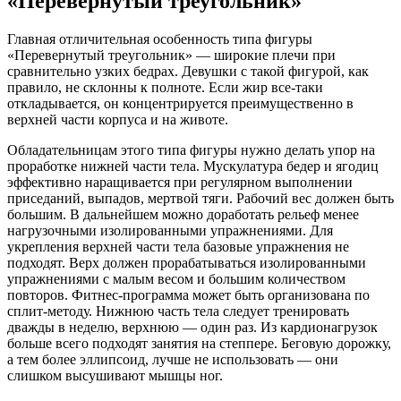
«Перевернутый треугольник»
Главная отличительная особенность типа фигуры
«Перевернутый треугольник» — широкие плечи при
сравнительно узких бедрах. Девушки с такой фигурой, как
правило, не склонны к полноте. Если жир все-таки
откладывается, он концентрируется преимущественно в
верхней части корпуса и на животе.
Обладательницам этого типа фигуры нужно делать упор на
проработке нижней части тела. Мускулатура бедер и ягодиц
эффективно наращивается при регулярном выполнении
приседаний, выпадов, мертвой тяги. Рабочий вес должен быть
большим. В дальнейшем можно доработать рельеф менее
нагрузочными изолированными упражнениями. Для
укрепления верхней части тела базовые упражнения не
подходят. Верх должен прорабатываться изолированными
упражнениями с малым весом и большим количеством
повторов. Фитнес-программа может быть организована по
сплит-методу. Нижнюю часть тела следует тренировать
дважды в неделю, верхнюю — один раз. Из кардионагрузок
больше всего подходят занятия на степпере. Беговую дорожку,
а тем более эллипсоид, лучше не использовать — они
слишком высушивают мышцы ног.