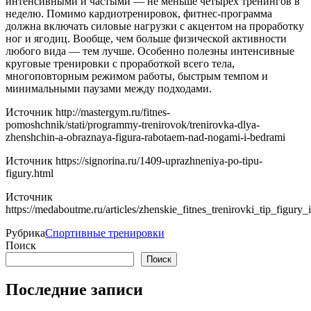
интенсивными и частыми — не меньше четырех тренингов в
неделю. Помимо кардиотренировок, фитнес-программа
должна включать силовые нагрузки с акцентом на проработку
ног и ягодиц. Вообще, чем больше физической активности
любого вида — тем лучше. Особенно полезны интенсивные
круговые тренировки с проработкой всего тела,
многоповторным режимом работы, быстрым темпом и
минимальными паузами между подходами.
Источник
http://mastergym.ru/fitnes-
pomoshchnik/stati/programmy-trenirovok/trenirovka-dlya-
zhenshchin-a-obraznaya-figura-rabotaem-nad-nogami-i-bedrami
Источник
https://signorina.ru/1409-uprazhneniya-po-tipu-
figury.html
Источник
https://medaboutme.ru/articles/zhenskie_fitnes_trenirovki_tip_figur
Рубрика
Спортивные тренировки
Поиск
Поиск
Последние записи