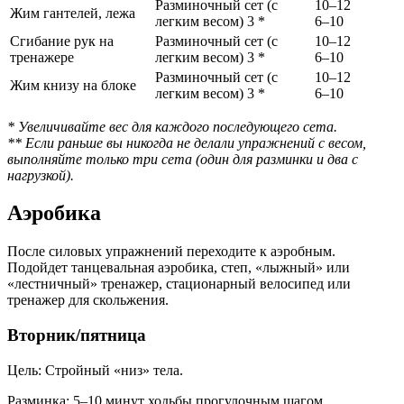
Разминочный сет (с
10–12
Жим гантелей, лежа
легким весом) 3 *
6–10
Сгибание рук на
Разминочный сет (с
10–12
тренажере
легким весом) 3 *
6–10
Разминочный сет (с
10–12
Жим книзу на блоке
легким весом) 3 *
6–10
* Увеличивайте вес для каждого последующего сета.
** Если раньше вы никогда не делали упражнений с весом,
выполняйте только три сета (один для разминки и два с
нагрузкой).
Аэробика
После силовых упражнений переходите к аэробным.
Подойдет танцевальная аэробика, степ, «лыжный» или
«лестничный» тренажер, стационарный велосипед или
тренажер для скольжения.
Вторник/пятница
Цель: Стройный «низ» тела.
Разминка: 5–10 минут ходьбы прогулочным шагом.