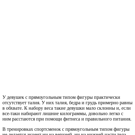
У девушек с прямоугольным типом фигуры практически
отсутствует талия. У них талия, бедра и грудь примерно равны
в обхвате. К набору веса такие девушки мало склонны и, если
все-таки набирают лишние килограммы, довольно легко с
ним расстаются при помощи фитнеса и правильного питания.
В тренировках спортсменок с прямоугольным типом фигуры
не делается акцент ни на верхней, ни на нижней части тела —