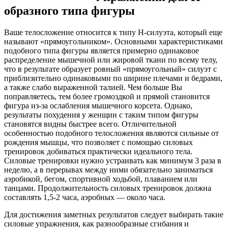
образного типа фигуры
Ваше телосложение относится к типу Н-силуэта, который еще
называют «прямоугольником». Основными характеристиками
подобного типа фигуры является примерно одинаковое
распределение мышечной или жировой ткани по всему телу,
что в результате образует ровный «прямоугольный» силуэт с
приблизительно одинаковыми по ширине плечами и бедрами,
а также слабо выраженной талией. Чем больше Вы
поправляетесь, тем более громоздкой и прямой становится
фигура из-за ослабления мышечного корсета. Однако,
результаты похудения у женщин с таким типом фигуры
становятся видны быстрее всего. Отличительной
особенностью подобного телосложения являются сильные от
рождения мышцы, что позволяет с помощью силовых
тренировок добиваться практически идеального тела.
Силовые тренировки нужно устраивать как минимум 3 раза в
неделю, а в перерывах между ними обязательно заниматься
аэробикой, бегом, спортивной ходьбой, плаванием или
танцами. Продолжительность силовых тренировок должна
составлять 1,5-2 часа, аэробных — около часа.
Для достижения заметных результатов следует выбирать такие
силовые упражнения, как разнообразные сгибания и