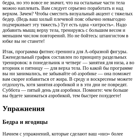
бедра, но это вовсе не значит, что на остальные части тела
можно наплевать. Вам следует серьезно поработать и над
верхом. Зачем? Чтобы сместить визуальный акцент с тяжелых
бедер. (Ведь ваш хилый плечевой пояс обычно невыгодно
подчеркивает эту тяжесть.) Тут есть одна «хитрость». Надо
добавить мышц верху тела, тренируясь с большим весом и
меньшим числом повторений. Но не бойтесь: штангистом в
юбке вы не станете!
Итак, программа фитнес-тренинга для А-образной фигуры.
Еженедельный график составлен по принципу раздельных
тренировок: в понедельник и четверг — занятия для низа, а во
вторник и пятницу — для верха тела. По какой бы программе
вы ни занимались, не забывайте об аэробике — она поможет
вам скорее избавиться от жира. В среду и воскресенье можете
отдохнуть, хотя занятия аэробикой и в эти дни не повредят.
Суббота — пятый день для аэробики. Помните: чем больше
вы будете заниматься аэробикой, тем быстрее похудеете!
Упражнения
Бедра и ягодицы
Начнем с упражнений, которые сделают ваш «низ» более