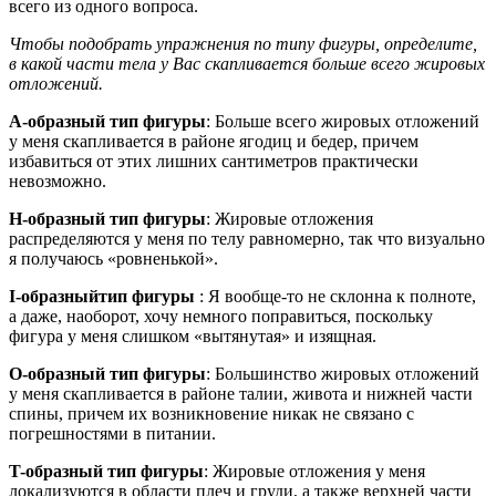
всего из одного вопроса.
Чтобы подобрать упражнения по типу фигуры, определите,
в какой части тела у Вас скапливается больше всего жировых
отложений.
А-образный тип фигуры
: Больше всего жировых отложений
у меня скапливается в районе ягодиц и бедер, причем
избавиться от этих лишних сантиметров практически
невозможно.
H-образный тип фигуры
: Жировые отложения
распределяются у меня по телу равномерно, так что визуально
я получаюсь «ровненькой».
I-образныйтип фигуры
: Я вообще-то не склонна к полноте,
а даже, наоборот, хочу немного поправиться, поскольку
фигура у меня слишком «вытянутая» и изящная.
O-образный тип фигуры
: Большинство жировых отложений
у меня скапливается в районе талии, живота и нижней части
спины, причем их возникновение никак не связано с
погрешностями в питании.
T-образный тип фигуры
: Жировые отложения у меня
локализуются в области плеч и груди, а также верхней части