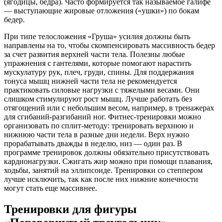
(ягодицы, бедра). Часто формируется так называемое галифе
— выступающие жировые отложения («ушки») по бокам
бедер.
При типе телосложения «Груша» усилия должны быть
направлены на то, чтобы скомпенсировать массивность бедер
за счет развития верхней части тела. Полезны любые
упражнения с гантелями, которые помогают нарастить
мускулатуру рук, плеч, груди, спины. Для поддержания
тонуса мышц нижней части тела не рекомендуется
практиковать силовые нагрузки с тяжелыми весами. Они
слишком стимулируют рост мышц. Лучше работать без
отягощений или с небольшим весом, например, в тренажерах
для сгибаний-разгибаний ног. Фитнес-тренировки можно
организовать по сплит-методу: тренировать верхнюю и
нижнюю части тела в разные дни недели. Верх нужно
прорабатывать дважды в неделю, низ — один раз. В
программе тренировок должны обязательно присутствовать
кардионагрузки. Сжигать жир можно при помощи плавания,
ходьбы, занятий на эллипсоиде. Тренировки со степпером
лучше исключить, так как после них нижние конечности
могут стать еще массивнее.
Тренировки для фигуры