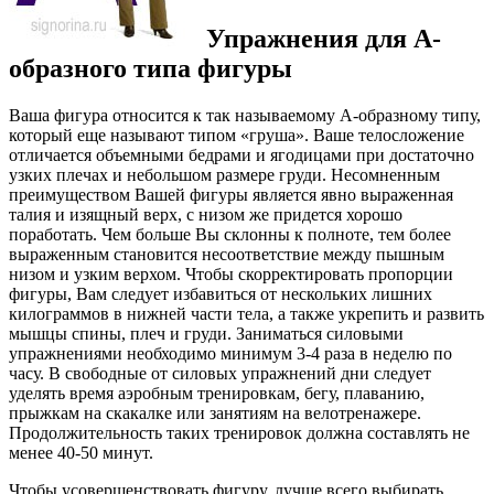
Упражнения для A-
образного типа фигуры
Ваша фигура относится к так называемому А-образному типу,
который еще называют типом «груша». Ваше телосложение
отличается объемными бедрами и ягодицами при достаточно
узких плечах и небольшом размере груди. Несомненным
преимуществом Вашей фигуры является явно выраженная
талия и изящный верх, с низом же придется хорошо
поработать. Чем больше Вы склонны к полноте, тем более
выраженным становится несоответствие между пышным
низом и узким верхом. Чтобы скорректировать пропорции
фигуры, Вам следует избавиться от нескольких лишних
килограммов в нижней части тела, а также укрепить и развить
мышцы спины, плеч и груди. Заниматься силовыми
упражнениями необходимо минимум 3-4 раза в неделю по
часу. В свободные от силовых упражнений дни следует
уделять время аэробным тренировкам, бегу, плаванию,
прыжкам на скакалке или занятиям на велотренажере.
Продолжительность таких тренировок должна составлять не
менее 40-50 минут.
Чтобы усовершенствовать фигуру, лучше всего выбирать