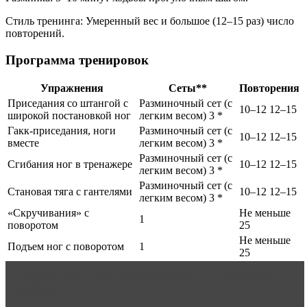
Стиль тренинга: Умеренный вес и большое (12–15 раз) число
повторений.
Программа тренировок
Упражнения
Сеты**
Повторения
Приседания со штангой с
Разминочный сет (с
10–12 12–15
широкой постановкой ног
легким весом) 3 *
Гакк-приседания, ноги
Разминочный сет (с
10–12 12–15
вместе
легким весом) 3 *
Разминочный сет (с
Сгибания ног в тренажере
10–12 12–15
легким весом) 3 *
Разминочный сет (с
Становая тяга с гантелями
10–12 12–15
легким весом) 3 *
«Скручивания» с
Не меньше
1
поворотом
25
Не меньше
Подъем ног с поворотом
1
25
Читать статью
Купить женские беговые кроссовки
Reebok