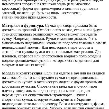
поместится спортивная женская обувь (или мужские
кроссовки), форма для тренажерного зала или групповых
занятий, полотенце, бутылка воды, косметичка,
гигиенические принадлежности.
Материал и фурнитура.
Сумка для спорта должна быть
достаточно прочной. Особенно это важно, если в ней будут
транспортировать экипировку, которая может повредить
сумку. Например, коньки. Ручки и молнии должны быть
максимально надежными, чтобы не подвести хозяина в самый
неподходящий момент. Для некоторых видов спорта и
активности нужны сумки из специальных материалов. Для
пловцов, серферов или спортсменов водного поло созданы
водонепроницаемые сумки, в которых есть отделения для
мокрых и влажных вещей.
Модель и конструкция.
Если вы ездите в зал или на стадион
на автомобиле, то конструкция сумки не принципиальна —
достаточно купить классическую модель с двумя прочными
короткими ручками. Спортивные рюкзаки и сумки через
плечо универсальны и для поездок на машине, и для
перемещения в общественном транспорте. Лучшая
спортивная сумка, которую можно купить в Украине —
подходящая не только по размеру. Важна конструкция, форма,
наличие боковых карманов. Удобно, если внутри спортивная