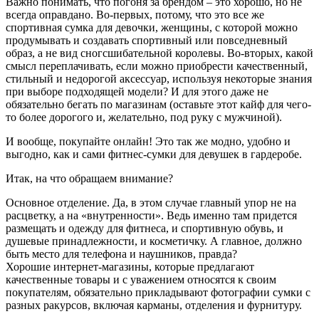
Важно понимать, что погоня за брендом – это хорошо, но не
всегда оправдано. Во-первых, потому, что это все же
спортивная сумка для девочки, женщины, с которой можно
продумывать и создавать спортивный или повседневный
образ, а не вид сногсшибательной королевы. Во-вторых, какой
смысл переплачивать, если можно приобрести качественный,
стильный и недорогой аксессуар, используя некоторые знания
при выборе подходящей модели? И для этого даже не
обязательно бегать по магазинам (оставьте этот кайф для чего-
то более дорогого и, желательно, под руку с мужчиной).
И вообще, покупайте онлайн! Это так же модно, удобно и
выгодно, как и сами фитнес-сумки для девушек в гардеробе.
Итак, на что обращаем внимание?
Основное отделение. Да, в этом случае главный упор не на
расцветку, а на «внутренности». Ведь именно там придется
размещать и одежду для фитнеса, и спортивную обувь, и
душевые принадлежности, и косметичку. А главное, должно
быть место для телефона и наушников, правда?
Хорошие интернет-магазины, которые предлагают
качественные товары и с уважением относятся к своим
покупателям, обязательно прикладывают фотографии сумки с
разных ракурсов, включая карманы, отделения и фурнитуру.