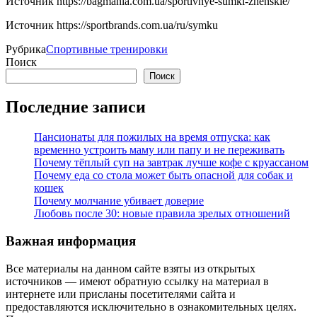
Источник
https://bagmania.com.ua/sportivnye-sumki-zhenskie/
Источник
https://sportbrands.com.ua/ru/symku
Рубрика
Спортивные тренировки
Поиск
Поиск
Последние записи
Пансионаты для пожилых на время отпуска: как
временно устроить маму или папу и не переживать
Почему тёплый суп на завтрак лучше кофе с круассаном
Почему еда со стола может быть опасной для собак и
кошек
Почему молчание убивает доверие
Любовь после 30: новые правила зрелых отношений
Важная информация
Все материалы на данном сайте взяты из открытых
источников — имеют обратную ссылку на материал в
интернете или присланы посетителями сайта и
предоставляются исключительно в ознакомительных целях.