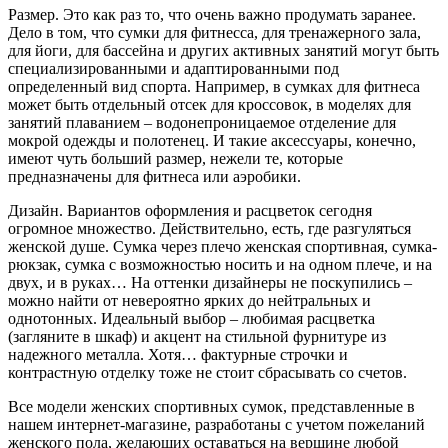
Размер. Это как раз то, что очень важно продумать заранее.
Дело в том, что сумки для фитнесса, для тренажерного зала,
для йоги, для бассейна и других активных занятий могут быть
специализированными и адаптированными под
определенный вид спорта. Например, в сумках для фитнеса
может быть отдельный отсек для кроссовок, в моделях для
занятий плаванием – водонепроницаемое отделение для
мокрой одежды и полотенец. И такие аксессуары, конечно,
имеют чуть больший размер, нежели те, которые
предназначены для фитнеса или аэробики.
Дизайн. Вариантов оформления и расцветок сегодня
огромное множество. Действительно, есть, где разгуляться
женской душе. Сумка через плечо женская спортивная, сумка-
рюкзак, сумка с возможностью носить и на одном плече, и на
двух, и в руках… На оттенки дизайнеры не поскупились –
можно найти от невероятно ярких до нейтральных и
однотонных. Идеальный выбор – любимая расцветка
(загляните в шкаф) и акцент на стильной фурнитуре из
надежного металла. Хотя… фактурные строчки и
контрастную отделку тоже не стоит сбрасывать со счетов.
Все модели женских спортивных сумок, представленные в
нашем интернет-магазине, разработаны с учетом пожеланий
женского пола, желающих оставаться на вершине любой