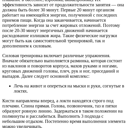
эффективность зависит от продолжительности занятия — она
должна быть более 30 минут. Первые 20 минут организм
работает на имеющейся энергии, полученной с последних
приемов пищи. Когда она заканчивается, начинается
потребление энергии за счет жировых отложений. Поэтому
после 20-30 минут энергичных движений начинается
расходование излишков жира. Такие физические нагрузки
могут быть как самостоятельной тренировкой, так и
дополнением к силовым.
Силовая тренировка включает различные упражнения.
Вначале обязательно выполняется разминка, которая состоит
из наклонов и поворотов корпуса, махов руками и ногами,
круговых движений головы, плеч, рук и ног, приседаний и
выпадов. Далее следует основной комплекс:
Лечь на живот и опереться на мыски и руки, согнутые в
локтях.
Кисти направлены вперед, а локти находятся строго под
плечами. Спина прямая. Голова, позвоночник, таз и пятки
образуют ровную линию. Задержаться в таком положении на
полминуты и расслабиться. Выполнить 3 подхода с
небольшим отдыхом. Постепенно время выполнения элемента
можно увеличивать.