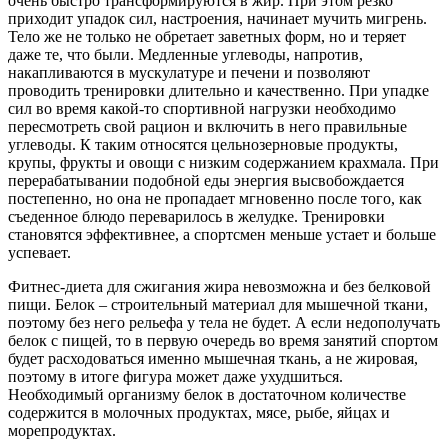
очень быстро трансформируются в жир. При этом резко
приходит упадок сил, настроения, начинает мучить мигрень.
Тело же не только не обретает заветных форм, но и теряет
даже те, что были. Медленные углеводы, напротив,
накапливаются в мускулатуре и печени и позволяют
проводить тренировки длительно и качественно. При упадке
сил во время какой-то спортивной нагрузки необходимо
пересмотреть свой рацион и включить в него правильные
углеводы. К таким относятся цельнозерновые продукты,
крупы, фрукты и овощи с низким содержанием крахмала. При
перерабатывании подобной еды энергия высвобождается
постепенно, но она не пропадает мгновенно после того, как
съеденное блюдо переварилось в желудке. Тренировки
становятся эффективнее, а спортсмен меньше устает и больше
успевает.
Фитнес-диета для сжигания жира невозможна и без белковой
пищи. Белок – строительный материал для мышечной ткани,
поэтому без него рельефа у тела не будет. А если недополучать
белок с пищей, то в первую очередь во время занятий спортом
будет расходоваться именно мышечная ткань, а не жировая,
поэтому в итоге фигура может даже ухудшиться.
Необходимый организму белок в достаточном количестве
содержится в молочных продуктах, мясе, рыбе, яйцах и
морепродуктах.