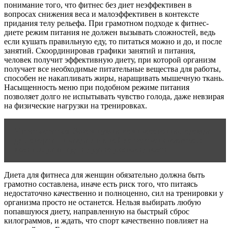
понимание того, что фитнес без диет неэффективен в
вопросах снижения веса и малоэффективен в контексте
придания телу рельефа. При грамотном подходе к фитнес-
диете режим питания не должен вызывать сложностей, ведь
если кушать правильную еду, то питаться можно и до, и после
занятий. Скоординировав графики занятий и питания,
человек получит эффективную диету, при которой организм
получает все необходимые питательные вещества для работы,
способен не накапливать жиры, наращивать мышечную ткань.
Насыщенность меню при подобном режиме питания
позволяет долго не испытывать чувство голода, даже невзирая
на физические нагрузки на тренировках.
Читать статью
Зачем нужна компрессионная одежда
для спорта – правда ли в ней легче тренироваться:
лосины, рашгард и другие разновидности
Диета для фитнеса для женщин обязательно должна быть
грамотно составлена, иначе есть риск того, что питаясь
недостаточно качественно и полноценно, сил на тренировки у
организма просто не останется. Нельзя выбирать любую
попавшуюся диету, направленную на быстрый сброс
килограммов, и ждать, что спорт качественно повлияет на