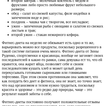
второй завтрак – молочный коктейль с медом и
фруктами либо просто любимые фрукт небольшого
размера;
обед – салат из свежей капусты, филе индейки в
запеченном виде и рис;
полдник – чашка чая с творогом, все несладкое;
ужин – запеченная рыба с овощами и салатом из свежих
листьев и трав;
второй ужин – стакан нежирного кефира.
Фитнес-диета на неделю не обязывает есть одно и то же,
варьировать можно все продукты, поскольку разрешенного в
такой системе питания очень много. Фитнес-диета от Зины
Руденко, спортсменки и красавицы, вообще не загоняет своих
последователей в какие-то рамки, сама девушка ест то, что ей
нравится, она жарит яйца, позволяет себе и своим
последователям кушать хлеб и может целый день
перекусывать готовыми сырниками или говяжьими
тефтелями. При этом своим противникам она заявляет, что
как похудеть без диет и фитнеса, она не знает, но точно знает,
что над организмом и телом нужно трудиться, поскольку
красота и здоровье – это редко дар природы, чаще – это
результат нашей заботы о себе.
Фитнес-диеты постоянно получают положительные отзывы