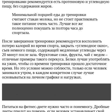
тренировками рекомендуется есть протеиновую и углеводную
пищу, без содержания жиров.
Минимальной порцией еды до тренировки
считают стакан молока, но не стоит практиковать
такое питание очень часто. Лучше все же
полноценно покушать за полтора часа до
спортзала.
После завершения тренировки рекомендуется восполнить
потерю калорий во время спорта, закрыть «углеводное окно»,
съев немного пищи, содержащей медленные углеводы через
20 минут после зала. Фруктовые соки, фрукты, чай с медом –
отличные примеры такого перекуса. Белки лучше употреблять
на ужин, чтобы со времени тренировки прошло достаточное
время. Но это условие можно соблюсти, только если человек
занимался утром, в каждом конкретном случае лучше
основываться на личном графике и нагрузках.
Читать статью
Как накачать грудь девушке:
упражнения для мышц груди
Питаться на фитнес-диете нужно часто и понемногу. Дробные
диеты придут на помощь, если человек устанавливает свой