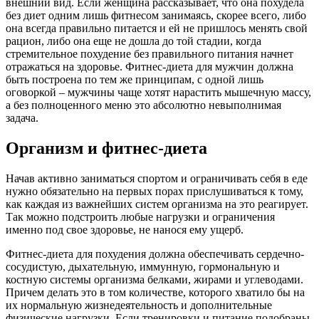
внешний вид. Если женщина рассказывает, что она похудела
без диет одним лишь фитнесом занимаясь, скорее всего, либо
она всегда правильно питается и ей не пришлось менять свой
рацион, либо она еще не дошла до той стадии, когда
стремительное похудение без правильного питания начнет
отражаться на здоровье. Фитнес-диета для мужчин должна
быть построена по тем же принципам, с одной лишь
оговоркой – мужчины чаще хотят нарастить мышечную массу,
а без полноценного меню это абсолютно невыполнимая
задача.
Организм и фитнес-диета
Начав активно заниматься спортом и ограничивать себя в еде
нужно обязательно на первых порах прислушиваться к тому,
как каждая из важнейших систем организма на это реагирует.
Так можно подстроить любые нагрузки и ограничения
именно под свое здоровье, не нанося ему ущерб.
Фитнес-диета для похудения должна обеспечивать сердечно-
сосудистую, дыхательную, иммунную, гормональную и
костную системы организма белками, жирами и углеводами.
Причем делать это в том количестве, которого хватило бы на
их нормальную жизнедеятельность и дополнительные
физические нагрузки. Если тренировки и питание подобраны