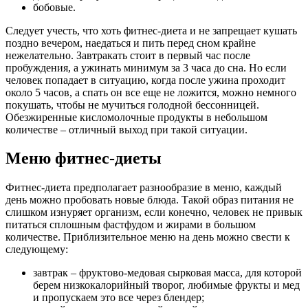
бобовые.
Следует учесть, что хоть фитнес-диета и не запрещает кушать
поздно вечером, наедаться и пить перед сном крайне
нежелательно. Завтракать стоит в первый час после
пробуждения, а ужинать минимум за 3 часа до сна. Но если
человек попадает в ситуацию, когда после ужина проходит
около 5 часов, а спать он все еще не ложится, можно немного
покушать, чтобы не мучиться голодной бессонницей.
Обезжиренные кисломолочные продукты в небольшом
количестве – отличный выход при такой ситуации.
Меню фитнес-диеты
Фитнес-диета предполагает разнообразие в меню, каждый
день можно пробовать новые блюда. Такой образ питания не
слишком изнуряет организм, если конечно, человек не привык
питаться сплошным фастфудом и жирами в большом
количестве. Приблизительное меню на день можно свести к
следующему:
завтрак – фруктово-медовая сырковая масса, для которой
берем низкокалорийный творог, любимые фрукты и мед
и пропускаем это все через блендер;