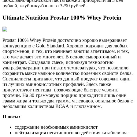
шоколадно-арахисовой пасты можно приобрести за 3 099
рублей, клубнику-банан за 3290 рублей.
Ultimate Nutrition Prostar 100% Whey Protein
Prostar 100% Whey Protein достаточно хорошо выдерживает
конкуренцию с Gold Standard. Хорошо подходит для любых
спортсменов, и тех, кто начинает занятия атлетизмом, и тех,
кто уже делает это много лет. В основе сывороточный и
концентрат. Создавали смесь, используя технологию
ультрафильтрации при низких температурах, что позволило
сохранить максимальное количество полезных свойств белка.
Специалисты признают, что данный продукт содержит один
из лучших аминокислотных профилей. Здесь также
присутствуют пептиды, позволяющие быстрее усвоить
протеин. На 30-граммовую порцию приходится лишь один
грамм жира и только два грамма углеводов, остальное белок с
небольшим количеством ВСАА и глютамином.
Плюсы:
содержание необходимых аминокислот
нейтрализация негативного воздействия катаболизма