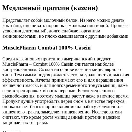
Медленный протеин (казеин)
Представляет собой молочный белок. Из него можно делать
коктейли, смешивать порошок с молоком или водой. Процесс
усвоения длительный, долго снабжает организм
аминокислотами, но плохо смешивается с другими добавками.
MusclePharm Combat 100% Casein
Среди казеиновых протеинов американский продукт
MusclePharm – Combat 100% Casein считается наиболее
востребованным. Создан на основе казеина мицеллярного
типа. Тем самым подтверждается его натуральность и высокая
эффективность. Атлеты принимают его и для наращивания
мышечной массы, и для долговременного тонуса мышц, даже
если в тренировках возник перерыв. Белок медленного
высвобождения, поэтому мышцы растут даже в ночное время.
Продукт лучше употреблять перед сном в качестве перекуса,
он оказывает благотворное влияние на работу желудочно-
кишечного тракта, замедляет пищеварение. Исследователи
считают, что кроме роста мышц данный протеин надежно
защищает их от травм.