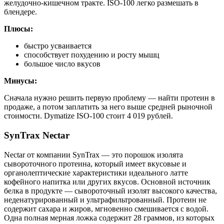
желудочно-кишечном тракте. ISO-100 легко размешать в
блендере.
Плюсы:
быстро усваивается
способствует похудению и росту мышц
большое число вкусов
Минусы:
Сначала нужно решить первую проблему — найти протеин в
продаже, а потом заплатить за него выше средней рыночной
стоимости. Dymatize ISO-100 стоит 4 019 рублей.
SynTrax Nectar
Nectar от компании SynTrax — это порошок изолята
сывороточного протеина, который имеет вкусовые и
органолептические характеристики идеального латте
кофейного напитка или других вкусов. Основной источник
белка в продукте — сывороточный изолят высокого качества,
неденатурированный и ультрафильтрованный. Протеин не
содержит сахара и жиров, мгновенно смешивается с водой.
Одна полная мерная ложка содержит 28 граммов, из которых