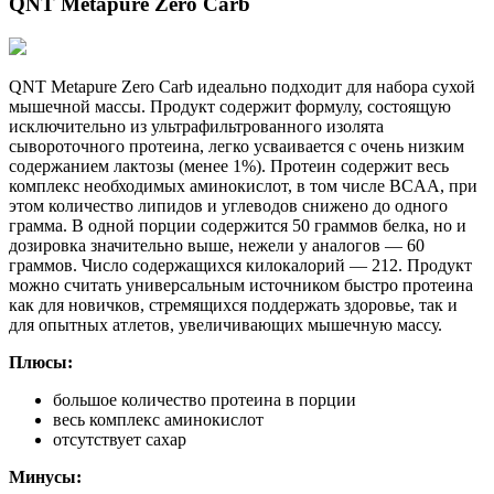
QNT Metapure Zero Carb
QNT Metapure Zero Carb идеально подходит для набора сухой
мышечной массы. Продукт содержит формулу, состоящую
исключительно из ультрафильтрованного изолята
сывороточного протеина, легко усваивается с очень низким
содержанием лактозы (менее 1%). Протеин содержит весь
комплекс необходимых аминокислот, в том числе BCAA, при
этом количество липидов и углеводов снижено до одного
грамма. В одной порции содержится 50 граммов белка, но и
дозировка значительно выше, нежели у аналогов — 60
граммов. Число содержащихся килокалорий — 212. Продукт
можно считать универсальным источником быстро протеина
как для новичков, стремящихся поддержать здоровье, так и
для опытных атлетов, увеличивающих мышечную массу.
Плюсы:
большое количество протеина в порции
весь комплекс аминокислот
отсутствует сахар
Минусы: