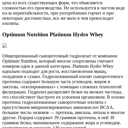
цена из всех существующих форм, что объясняется
сложностью его производства. Не используется в чистом виде
из-за нерентабельности, при употреблении горчит и при
некоторых достоинствах, все же мало в чем превосходит
изоляты.
Optimum Nutrition Platinum Hydro Whey
Общепризнанный сывороточный гидролизат от компании
Optimum Nutrition, который многие спортсмены считают
номером один в данной категории. Platinum Hydro Whey
идеально подходит для роста, восстановления мышц,
похудения и сушки. Гидролизованный изолят сывороточного
протеина содержит большую часть углеводов, жиров и
лактозы, «изолированных» с помощью сложных технологий
фильтрации. Гидролиз расщепляет белки на мелкие частицы,
что способствует быстроте их усвоения организмом. В основе
протеина гидролизованные сывороточные изоляты с
присутствием микронизированных аминокислот ВСАА,
большое число энзимов — протеаза, амилаза, липаза и многие
другие. Порция содержит 39 граммов протеина, в ней 30
граммов белка, минимальное содержание жира и углеводов,
энергетическая ценность 140 килокалорий.