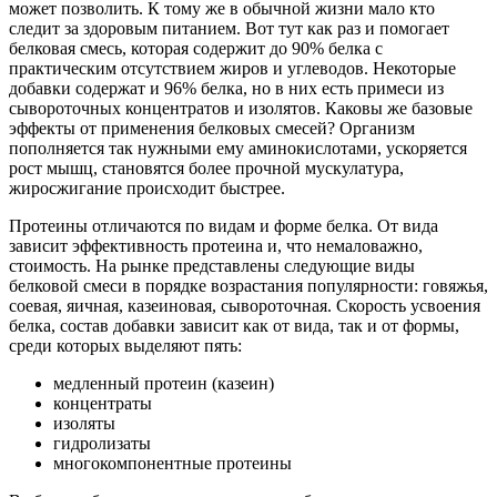
может позволить. К тому же в обычной жизни мало кто
следит за здоровым питанием. Вот тут как раз и помогает
белковая смесь, которая содержит до 90% белка с
практическим отсутствием жиров и углеводов. Некоторые
добавки содержат и 96% белка, но в них есть примеси из
сывороточных концентратов и изолятов. Каковы же базовые
эффекты от применения белковых смесей? Организм
пополняется так нужными ему аминокислотами, ускоряется
рост мышц, становятся более прочной мускулатура,
жиросжигание происходит быстрее.
Протеины отличаются по видам и форме белка. От вида
зависит эффективность протеина и, что немаловажно,
стоимость. На рынке представлены следующие виды
белковой смеси в порядке возрастания популярности: говяжья,
соевая, яичная, казеиновая, сывороточная. Скорость усвоения
белка, состав добавки зависит как от вида, так и от формы,
среди которых выделяют пять:
медленный протеин (казеин)
концентраты
изоляты
гидролизаты
многокомпонентные протеины