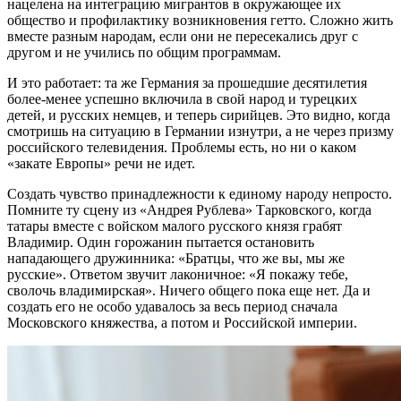
нацелена на интеграцию мигрантов в окружающее их
общество и профилактику возникновения гетто. Сложно жить
вместе разным народам, если они не пересекались друг с
другом и не учились по общим программам.
И это работает: та же Германия за прошедшие десятилетия
более-менее успешно включила в свой народ и турецких
детей, и русских немцев, и теперь сирийцев. Это видно, когда
смотришь на ситуацию в Германии изнутри, а не через призму
российского телевидения. Проблемы есть, но ни о каком
«закате Европы» речи не идет.
Создать чувство принадлежности к единому народу непросто.
Помните ту сцену из «Андрея Рублева» Тарковского, когда
татары вместе с войском малого русского князя грабят
Владимир. Один горожанин пытается остановить
нападающего дружинника: «Братцы, что же вы, мы же
русские». Ответом звучит лаконичное: «Я покажу тебе,
сволочь владимирская». Ничего общего пока еще нет. Да и
создать его не особо удавалось за весь период сначала
Московского княжества, а потом и Российской империи.