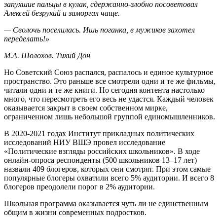
запухшие пальцы в кулак, сдержанно-злобно посоветовал
Алексей безрукий и заморгал чаще.
— Сволочь поселилась. Ишь поганка, в мужиков захотел
переделать!»
М.А. Шолохов. Тихий Дон
Но Советский Союз распался, распалось и единое культурное
пространство. Это раньше все смотрели одни и те же фильмы,
читали одни и те же книги. Но сегодня контента настолько
много, что пересмотреть его весь не удастся. Каждый человек
оказывается закрыт в своем собственном мирке,
ограниченном лишь небольшой группой единомышленников.
В 2020-2021 годах Институт прикладных политических
исследований НИУ ВШЭ провел исследование
«Политические взгляды российских школьников». В ходе
онлайн-опроса респонденты (500 школьников 13–17 лет)
назвали 409 блогеров, которых они смотрят. При этом самые
популярные блогеры охватили всего 5% аудитории. И всего 8
блогеров преодолели порог в 2% аудитории.
Школьная программа оказывается чуть ли не единственным
общим в жизни современных подростков.