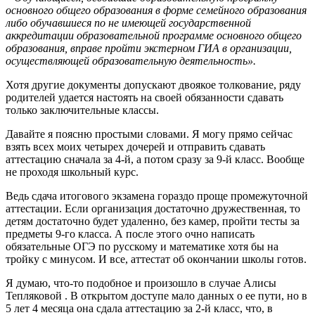
основного общего образования в форме семейного образования
либо обучавшиеся по не имеющей государственной
аккредитации образовательной программе основного общего
образования, вправе пройти экстерном ГИА в организации,
осуществляющей образовательную деятельность».
Хотя другие документы допускают двоякое толкование, ряду
родителей удается настоять на своей обязанности сдавать
только заключительные классы.
Давайте я поясню простыми словами. Я могу прямо сейчас
взять всех моих четырех дочерей и отправить сдавать
аттестацию сначала за 4-й, а потом сразу за 9-й класс. Вообще
не проходя школьный курс.
Ведь сдача итогового экзамена гораздо проще промежуточной
аттестации. Если организация достаточно дружественная, то
детям достаточно будет удаленно, без камер, пройти тесты за
предметы 9-го класса. А после этого очно написать
обязательные ОГЭ по русскому и математике хотя бы на
тройку с минусом. И все, аттестат об окончании школы готов.
Я думаю, что-то подобное и произошло в случае Алисы
Тепляковой . В открытом доступе мало данных о ее пути, но в
5 лет 4 месяца она сдала аттестацию за 2-й класс, что, в