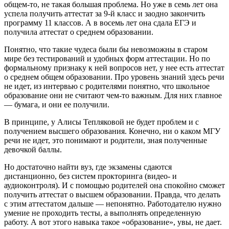
общем-то, не такая большая проблема. Но уже в семь лет она
успела получить аттестат за 9-й класс и заодно закончить
программу 11 классов. А в восемь лет она сдала ЕГЭ и
получила аттестат о среднем образовании.
Понятно, что такие чудеса были бы невозможны в старом
мире без тестирований и удобных форм аттестации. Но по
формальному признаку к ней вопросов нет, у нее есть аттестат
о среднем общем образовании. Про уровень знаний здесь речи
не идет, из интервью с родителями понятно, что школьное
образование они не считают чем-то важным. Для них главное
— бумага, и они ее получили.
В принципе, у Алисы Тепляковой не будет проблем и с
получением высшего образования. Конечно, ни о каком МГУ
речи не идет, это понимают и родители, зная полученные
девочкой баллы.
Но достаточно найти вуз, где экзамены сдаются
дистанционно, без систем прокторинга (видео- и
аудиоконтроля). И с помощью родителей она спокойно сможет
получить аттестат о высшем образовании. Правда, что делать
с этим аттестатом дальше — непонятно. Работодателю нужно
умение не проходить тесты, а выполнять определенную
работу. А вот этого навыка такое «образование», увы, не дает.