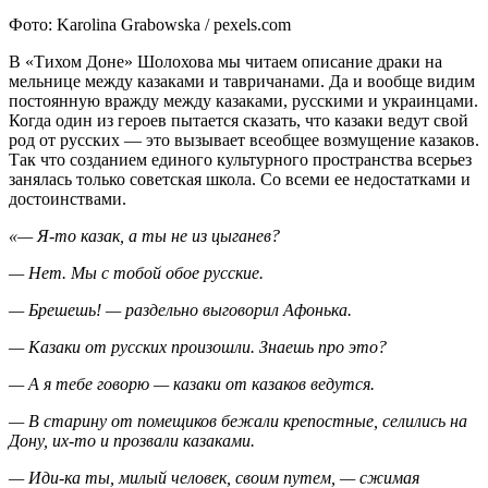
Фото: Karolina Grabowska / pexels.com
В «Тихом Доне» Шолохова мы читаем описание драки на
мельнице между казаками и тавричанами. Да и вообще видим
постоянную вражду между казаками, русскими и украинцами.
Когда один из героев пытается сказать, что казаки ведут свой
род от русских — это вызывает всеобщее возмущение казаков.
Так что созданием единого культурного пространства всерьез
занялась только советская школа. Со всеми ее недостатками и
достоинствами.
«— Я-то казак, а ты не из цыганев?
— Нет. Мы с тобой обое русские.
— Брешешь! — раздельно выговорил Афонька.
— Казаки от русских произошли. Знаешь про это?
— А я тебе говорю — казаки от казаков ведутся.
— В старину от помещиков бежали крепостные, селились на
Дону, их-то и прозвали казаками.
— Иди-ка ты, милый человек, своим путем, — сжимая