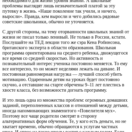
необходимого для жизни уровня знаний. А школьные
проблемы выглядят лишь незначительной платой за эту
путевку в жизнь. «Наше поколение так учили, и ничего,
выросли». Правда, кем выросли и чего добились рядовые
советские школьники, обычно не уточняется.
С другой стороны, на тему оторванности школьных знаний от
жизни не писал только ленивый. Не только в России, кстати.
Послушайте на ТЕД лекции того же сэра Кена Робинсона,
британского эксперта в области образования. Школьная
программа ориентирована на среднего ребенка, движущегося
все время со средней скоростью. Но активность и
познавательный интерес ученика постоянно меняется. То ему
все интересно, то он может неделями лежать на диване. И
постоянная равномерная нагрузка — лучший способ убить
мотивацию. Одаренным детям на уроках будет постоянно
скучно, а отставшие на старте обречены 9–11 лет плестись в
хвосте класса, без возможности догнать программу.
И это лишь одна из множества проблем: огромных домашних
заданий, переполненных классов и отношений между детьми,
иногда напоминающих знаменитого «Повелителя мух».
Поэтому все чаще родители смотрят в сторону
альтернативных форм обучения. Те, у кого есть деньги, но не
хватает времени, обычно обращаются к услугам частных
школ. И спрос на такие школы растет с каждым годом. Если