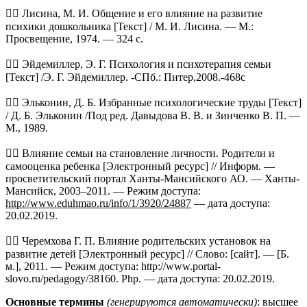
 Лисина, М. И. Общение и его влияние на развитие
психики дошкольника [Текст] / М. И. Лисина. — М.:
Просвещение, 1974. — 324 с.
 Эйдемиллер, Э. Г. Психология и психотерапия семьи
[Текст] /Э. Г. Эйдемиллер. -СПб.: Питер,2008.-468с
 Эльконин, Д. Б. Избранные психологические труды [Текст]
/ Д. Б. Эльконин /Под ред. Давыдова В. В. и Зинченко В. П. —
М., 1989.
 Влияние семьи на становление личности. Родители и
самооценка ребенка [Электронный ресурс] // Информ. —
просветительский портал Ханты-Мансийского АО. — Ханты-
Мансийск, 2003–2011. — Режим доступа:
http://www.eduhmao.ru/info/1/3920/24887
— дата доступа:
20.02.2019.
 Черемхова Г. П. Влияние родительских установок на
развитие детей [Электронный ресурс] // Слово: [сайт]. — [Б.
м.], 2011. — Режим доступа: http://www.portal-
slovo.ru/pedagogy/38160. Php. — дата доступа: 20.02.2019.
Основные термины
(генерируются автоматически)
: высшее