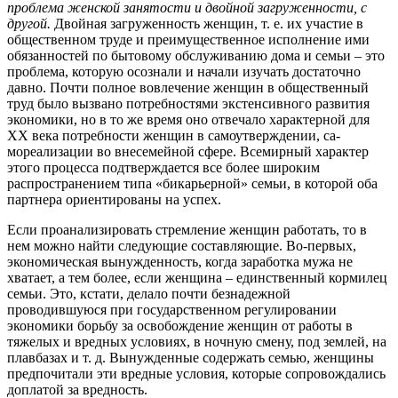
проблема женской занятости и двойной загруженности, с
другой.
Двойная загруженность жен­щин, т. е. их участие в
общественном труде и преимуще­ственное исполнение ими
обязанностей по бытовому обслуживанию дома и семьи – это
проблема, которую осознали и начали изучать достаточно
давно. Почти пол­ное вовлечение женщин в общественный
труд было вызвано потребностями экстенсивного развития
эконо­мики, но в то же время оно отвечало характерной для
XX века потребности женщин в самоутверждении, са­
мореализации во внесемейной сфере. Всемирный харак­тер
этого процесса подтверждается все более широким
распространением типа «бикарьерной» семьи, в кото­рой оба
партнера ориентированы на успех.
Если проанализировать стремление женщин рабо­тать, то в
нем можно найти следующие составляющие. Во-первых,
экономическая вынужденность, когда зара­ботка мужа не
хватает, а тем более, если женщина – единственный кормилец
семьи. Это, кстати, делало почти безнадежной
проводившуюся при государствен­ном регулировании
экономики борьбу за освобождение женщин от работы в
тяжелых и вредных условиях, в ночную смену, под землей, на
плавбазах и т. д. Вынуж­денные содержать семью, женщины
предпочитали эти вредные условия, которые сопровождались
доплатой за вредность.