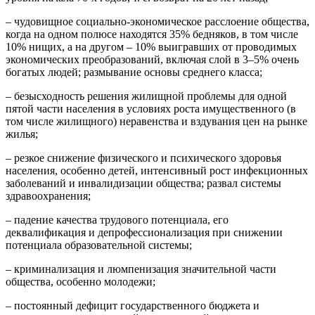
– чудовищное социально-экономическое рассло­ение общества,
когда на одном полюсе находятся 35% бедняков, в том числе
10% нищих, а на другом – 10% выигравших от проводимых
экономических преобра­зований, включая слой в 3–5% очень
богатых людей; размывание основы среднего класса;
– безысходность решения жилищной проблемы для одной
пятой части населения в условиях роста имущественного (в
том числе жилищного) неравенства и вздувания цен на рынке
жилья;
– резкое снижение физического и психического здоровья
населения, особенно детей, интенсивный рост инфекционных
заболеваний и инвалидизации обще­ства; развал системы
здравоохранения;
– падение качества трудового потенциала, его
деквалификация и депрофессионализация при сниже­нии
потенциала образовательной системы;
– криминализация и люмпенизация значительной части
общества, особенно молодежи;
– постоянный дефицит государственного бюдже­та и