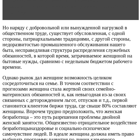
Читать статью
Анкета для родителей ДОУ
Взаимоотношения в семье методическая разработка
на тему
Но наряду с добровольной или вынужденной на­грузкой в
общественном труде, существует обусловлен­ная, с одной
стороны, патриархальными традициями, с другой стороны,
недоразвитостью промышленного об­служивания нашего
быта, несправедливая структура распределения служебных
обязанностей, в которой время, затрачиваемое женщиной на
бытовые нужды, сравнимо с недельным бюджетом рабочего
времени.
Однако рынок дал женщине возможность целиком
сосредоточиться на семье. В точном соответствии с
прогнозами женщина стала жертвой своих семейно-
материнских обязанностей и, как невыгодная из-за своих
связанных с деторождением льгот, отпусков и т.д., первой
становится клиентом биржи труда, где свыше 80% составляют
женщины. Впрочем трудно пред­положить, что женская
безработица – это путь разре­шения проблемы двойной
женской занятости. Общеизвестно отрицательное воздействие
безработицыназдоровье и социально-психическое
самочувствие лю­дей. В идеале женщина должна иметь право
выбирать программу развития по линии карьерного