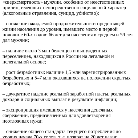
«сверхсмертность» мужчин, особенно от не­естественных
причин, имеющих непосредственно со­циальный характер
(алкогольные отравления, суицид, убийство);
– снижение ожидаемой продолжительности пред­стоящей
жизни населения до уровня, имевшего место в первой
половине 60-х годов: 66 лет для населения в среднем и 59 лет
для мужчин;
– наличие около 3 млн беженцев и вынужденных
переселенцев, находящихся в России на легальной и
нелегальной основе;
– рост безработицы: наличие 1,5 млн зарегистри­рованных
безработных и 5–7 млн оказавшихся на по­ложении скрытых
безработных;
– двукратное падение реальной заработной пла­ты, реальных
доходов и социальных выплат в результа­те инфляции;
– экспроприация имевшихся у населения денеж­ных
сбережений, предназначенных для удовлетворе­ния
неотложных нужд;
– снижение общего стандарта текущего потреб­ления до
уровня начала 70-х годов, т. е. возврат на 20 лет назад;