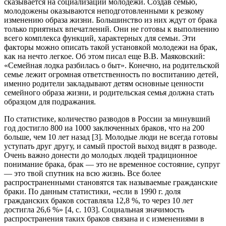
сказывается на социализации молодежи. Создав семью,
молодожены оказываются неподготовленными к резкому
изменению образа жизни. Большинство из них ждут от брака
только приятных впечатлений. Они не готовы к выполнению
всего комплекса функций, характерных для семьи. Эти
факторы можно описать такой установкой молодежи на брак,
как на нечто легкое. Об этом писал еще В.В. Маяковский:
«Семейная лодка разбилась о быт». Конечно, на родительской
семье лежит огромная ответственность по воспитанию детей,
именно родители закладывают детям основные ценности
семейного образа жизни, и родительская семья должна стать
образцом для подражания.
По статистике, количество разводов в России за минувший
год достигло 800 иа 1000 заключенных браков, что на 200
больше, чем 10 лет назад [3]. Молодые люди не всегда готовы
уступать друг другу, и самый простой выход видят в разводе.
Очень важно донести до молодых людей традиционное
понимание брака, брак — это не временное состояние, супруг
— это твой спутник на всю жизнь. Все более
распространенными становятся так называемые гражданские
браки. По данным статистики, «если в 1990 г. доля
гражданских браков составляла 12,8 %, то через 10 лет
достигла 26,6 %» [4, с. 103]. Социальная значимость
распространения таких браков связана и с изменениями в