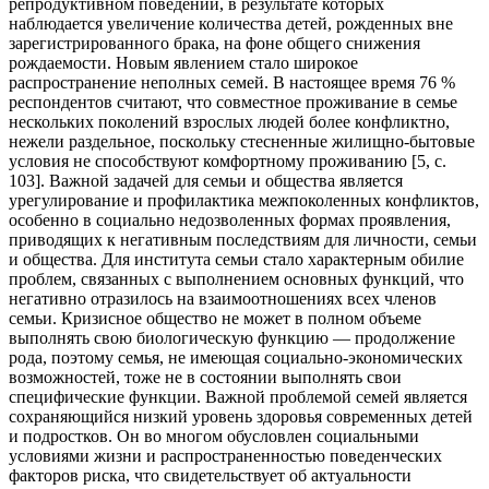
репродуктивном поведении, в результате которых
наблюдается увеличение количества детей, рожденных вне
зарегистрированного брака, на фоне общего снижения
рождаемости. Новым явлением стало широкое
распространение неполных семей. В настоящее время 76 %
респондентов считают, что совместное проживание в семье
нескольких поколений взрослых людей более конфликтно,
нежели раздельное, поскольку стесненные жилищно-бытовые
условия не способствуют комфортному проживанию [5, с.
103]. Важной задачей для семьи и общества является
урегулирование и профилактика межпоколенных конфликтов,
особенно в социально недозволенных формах проявления,
приводящих к негативным последствиям для личности, семьи
и общества. Для института семьи стало характерным обилие
проблем, связанных с выполнением основных функций, что
негативно отразилось на взаимоотношениях всех членов
семьи. Кризисное общество не может в полном объеме
выполнять свою биологическую функцию — продолжение
рода, поэтому семья, не имеющая социально-экономических
возможностей, тоже не в состоянии выполнять свои
специфические функции. Важной проблемой семей является
сохраняющийся низкий уровень здоровья современных детей
и подростков. Он во многом обусловлен социальными
условиями жизни и распространенностью поведенческих
факторов риска, что свидетельствует об актуальности