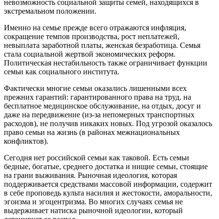
невозможность социальной защиты семей, нахо­дящихся в
экстремальном положении.
Именно на семье прежде всего отражаются ин­фляция,
сокращение темпов производства, рост непла­тежей,
невыплата заработной платы, женская безрабо­тица. Семья
стала социальной жертвой экономических реформ.
Политическая нестабильность также ограни­чивает функции
семьи как социального института.
Фактически многие семьи оказались лишенными всех
прежних гарантий: гарантированного права на труд. на
бесплатное медицинское обслуживание, на отдых, досуг и
даже на передвижение (из-за непомер­ных транспортных
расходов), не получив никаких новых. Под угрозой оказалось
право семьи на жизнь (в районах межнациональных
конфликтов).
Сегодня нет российской семьи как таковой. Есть семьи
бедные, богатые, среднего достатка и нищие семьи, стоящие
на грани выживания. Рыночная идео­логия, которая
поддерживается средствами массовой информации, содержит
в себе проповедь культа наси­лия и жестокости, аморальности,
эгоизма и эгоцентриз­ма. Во многих случаях семья не
выдерживает натиска рыночной идеологии, который