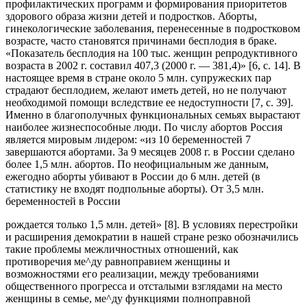
профилактических программ и формирования приоритетов
здорового образа жизни детей и подростков. Аборты,
гинекологические заболевания, перенесенные в подростковом
возрасте, часто становятся причинами бесплодия в браке.
«Показатель бесплодия на 100 тыс. женщин репродуктивного
возраста в 2002 г. составил 407,3 (2000 г. — 381,4)» [6, с. 14]. В
настоящее время в стране около 5 млн. супружеских пар
страдают бесплодием, желают иметь детей, но не получают
необходимой помощи вследствие ее недоступности [7, с. 39].
Именно в благополучных функциональных семьях вырастают
наиболее жизнеспособные люди. По числу абортов Россия
является мировым лидером: «из 10 беременностей 7
завершаются абортами. За 9 месяцев 2008 г. в России сделано
более 1,5 млн. абортов. По неофициальным же данным,
ежегодно аборты убивают в России до 6 млн. детей (в
статистику не входят подпольные аборты). От 3,5 млн.
беременностей в России
рождается только 1,5 млн. детей» [8]. В условиях перестройки
и расширения демократии в нашей стране резко обозначились
такие проблемы межличностных отношений, как
противоречия ме^ду равноправием женщины и
возможностями его реализации, между требованиями
общественного прогресса и отсталыми взглядами на место
женщины в семье, ме^ду функциями полноправной