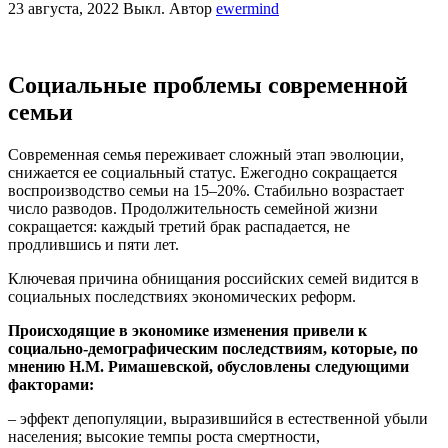
23 августа, 2022
Выкл.
Автор
ewermind
Социальные проблемы современной
семьи
Современная семья переживает сложный этап эволюции,
снижается ее социальный статус. Ежегодно сокращается
воспроизводство семьи на 15–20%. Ста­бильно возрастает
число разводов. Продолжительность семейной жизни
сокращается: каждый третий брак распадается, не
продлившись и пяти лет.
Ключевая причина обнищания российских семей видится в
социальных последствиях экономических реформ.
Происходящие в экономике изменения при­вели к
социально-демографическим последствиям, ко­торые, по
мнению Н.М. Римашевской, обусловле­ны следующими
факторами:
– эффект депопуляции, выразившийся в естествен­ной убыли
населения; высокие темпы роста смерт­ности,