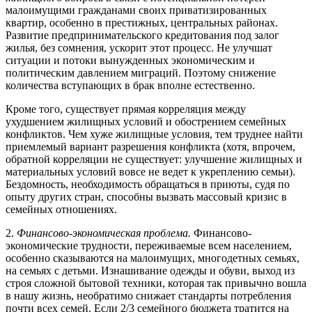
малоимущими гражданами своих прива­тизированных
квартир, особенно в престижных, цент­ральных районах.
Развитие предпринимательского кредитования под залог
жилья, без сомнения, ускорит этот процесс. Не улучшат
ситуации и потоки вынуж­денных экономическим и
политическим давлением миграций. Поэтому снижение
количества вступающих в брак вполне естественно.
Кроме того, существует прямая корреляция между
ухудшением жилищных условий и обострением семей­ных
конфликтов. Чем хуже жилищные условия, тем труднее найти
приемлемый вариант разрешения кон­фликта (хотя, впрочем,
обратной корреляции не суще­ствует: улучшение жилищных и
материальных условий вовсе не ведет к укреплению семьи).
Бездомность, не­обходимость обращаться в приюты, судя по
опыту дру­гих стран, способны вызвать массовый кризис в
семей­ных отношениях.
2.
Финансово-экономическая проблема.
Финансо­во-
экономические трудности, переживаемые всем на­селением,
особенно сказываются на малоимущих, мно­годетных семьях,
на семьях с детьми. Изнашивание одежды и обуви, выход из
строя сложной бытовой тех­ники, которая так привычно вошла
в нашу жизнь, нео­братимо снижает стандарты потребления
почти всех семей. Если 2/3 семейного бюджета тратится на