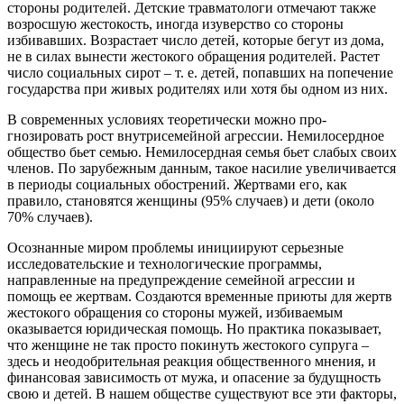
стороны родителей. Детские травматологи отмечают также
возросшую жестокость, иногда изуверство со стороны
избивавших. Возрастает число детей, которые бегут из дома,
не в силах вынести жестокого обраще­ния родителей. Растет
число социальных сирот – т. е. детей, попавших на попечение
государства при жи­вых родителях или хотя бы одном из них.
В современных условиях теоретически можно про­
гнозировать рост внутрисемейной агрессии. Немило­сердное
общество бьет семью. Немилосердная семья бьет слабых своих
членов. По зарубежным данным, такое насилие увеличивается
в периоды социальных обострений. Жертвами его, как
правило, становятся женщины (95% случаев) и дети (около
70% случаев).
Осознанные миром проблемы инициируют серь­езные
исследовательские и технологические програм­мы,
направленные на предупреждение семейной аг­рессии и
помощь ее жертвам. Создаются временные приюты для жертв
жестокого обращения со стороны мужей, избиваемым
оказывается юридическая помощь. Но практика показывает,
что женщине не так просто покинуть жестокого супруга –
здесь и неодобритель­ная реакция общественного мнения, и
финансовая за­висимость от мужа, и опасение за будущность
свою и детей. В нашем обществе существуют все эти факторы,