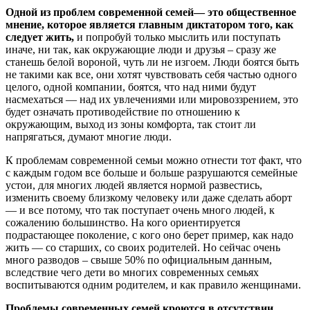
Одной из проблем современной семей— это общественное
мнение, которое является главным диктатором того, как
следует жить
,
и попробуй только мыслить или поступать
иначе, ни так, как окружающие люди и друзья – сразу же
станешь белой вороной, чуть ли не изгоем. Люди боятся быть
не такими как все, они хотят чувствовать себя частью одного
целого, одной компании, боятся, что над ними будут
насмехаться — над их увлечениями или мировоззрением, это
будет означать противодействие по отношению к
окружающим, выход из зоны комфорта, так стоит ли
напрягаться, думают многие люди.
К проблемам современной семьи можно отнести тот факт, что
с каждым годом все больше и больше разрушаются семейные
устои, для многих людей является нормой развестись,
изменить своему близкому человеку или даже сделать аборт
— и все потому, что так поступает очень много людей, к
сожалению большинство. На кого ориентируется
подрастающее поколение, с кого оно берет пример, как надо
жить — со старших, со своих родителей. Но сейчас очень
много разводов – свыше 50% по официальным данным,
вследствие чего дети во многих современных семьях
воспитываются одним родителем, и как правило женщинами.
Проблемы современных семей кроются в отсутствии