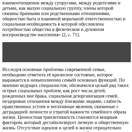
взаимоотношении между супругами, между родителями и
детьми, как малую социальную группу, члены которой
связаны брачными или родственными отношениями,
общностью быта и взаимной моральной ответственностью и
социальная необходимость в которой обусловлена
потребностью общества в физическом и духовном
воспроизводстве населения» [2, с. 71].
Читать статью
Воспитание детей с нарушением слуха
в семье
Исследуя основные проблемы современной семьи,
необходимо отметить её кризисное состояние, которое
выражается в невыполнении семьёй основных функций. По
мнению ведущих специалистов, обозначился целый ряд таких
острых социальных проблем, как рост числа детей,
рожденных вне брака, социальная дезорганизация семей,
нездоровые отношения между близкими людьми, слабость
нравственных устоев и негативные явления, связанные с
деградацией личности и утратой важности семейного образа
жизни. Ценностная транзитивность становится мощным
фактором, который дестабилизирует личную и общественную
жизнь. Отсутствие идеалов и целей в жизни отрицательно