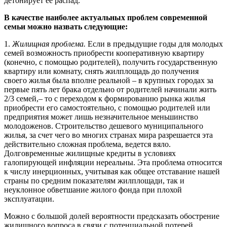
детонирует ее распад.
В качестве наиболее актуальных проблем современ­ной
семьи можно назвать следующие:
1.
Жилищная проблема.
Если в предыдущие годы для молодых
семей возможность приобрести коопера­тивную квартиру
(конечно, с помощью родителей), по­лучить государственную
квартиру или комнату, снять жилплощадь до получения
своего жилья была вполне реальной – в крупных городах за
первые пять лет брака отдельно от родителей начинали жить
2/3 семей,– то с переходом к формированию рынка жилья
приобрес­ти его самостоятельно, с помощью родителей или
пред­приятия может лишь незначительное меньшинство
молодоженов. Строительство дешевого муниципально­го
жилья, за счет чего во многих странах мира разре­шается эта
действительно сложная проблема, ведется вяло.
Долговременные жилищные кредиты в условиях
галопирующей инфляции нереальны. Эта проблема относится
к числу инерционных, учитывая как общее отставание нашей
страны по средним показателям жилплощади, так и
неуклонное обветшание жилого фонда при плохой
эксплуатации.
Можно с большой долей вероятности предсказать обострение
жилищного вопроса в связи с потенциаль­ной потерей