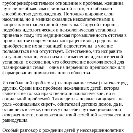
грубопренебрежительное отноше­ние к проблеме, женщина
чуть ли не объявлялась вино­ватой в том, что обладает
способностью деторождения. Не только широкие слои
населения, но и медики оказа­лись некомпетентными в
вопросах контрацептивной культуры. С другой стороны,
подобная идеологическая и психологическая установка
привела к тому, что меди­цинская промышленность отстала в
производстве со­временных контрацептивов; средства на
приобретение их за границей недостаточны, а умение
пользоваться ими отсутствует. Естественно, что исправить
ситуацию можно, если начать с изменения идеологической
уста­новки, с осознания, что обеспечение возможностей для
планирования семьи – одна из первейших предпосы­лок для
формирования цивилизованного общества.
Из глобальной проблемы (планирование семьи) вытекает ряд
других. Среди них: проблема нежелан­ных детей, которая
является не только нравственно-психологической, но и
социальной проблемой. Такие дети – первые кандидаты на
роль «социальных сирот», обитателей детских домов, да и,
оставшись в семье, они несут на себе груз эмоциональной
отверженности, ста­новятся жертвой семейной жестокости или
равнодушия.
Особый разговор о рождении детей у несовершен­нолетних