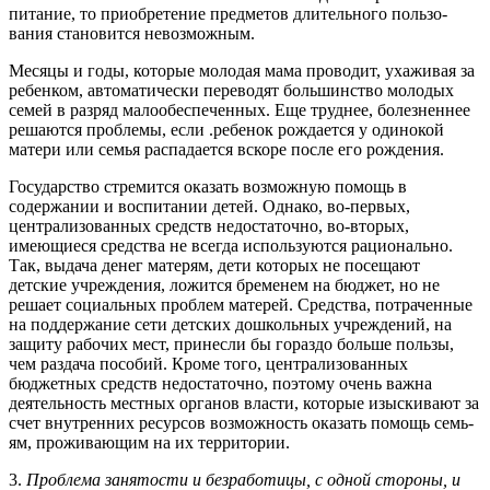
пита­ние, то приобретение предметов длительного пользо­
вания становится невозможным.
Месяцы и годы, которые молодая мама проводит, ухаживая за
ребенком, автоматически переводят боль­шинство молодых
семей в разряд малообеспеченных. Еще труднее, болезненнее
решаются проблемы, если .ребенок рождается у одинокой
матери или семья рас­падается вскоре после его рождения.
Государство стремится оказать возможную помощь в
содержании и воспитании детей. Однако, во-первых,
централизованных средств недостаточно, во-вторых,
имеющиеся средства не всегда используются рацио­нально.
Так, выдача денег матерям, дети которых не посещают
детские учреждения, ложится бременем на бюджет, но не
решает социальных проблем матерей. Средства, потраченные
на поддержание сети детских дошкольных учреждений, на
защиту рабочих мест, принесли бы гораздо больше пользы,
чем раздача посо­бий. Кроме того, централизованных
бюджетных средств недостаточно, поэтому очень важна
деятельность мест­ных органов власти, которые изыскивают за
счет внут­ренних ресурсов возможность оказать помощь семь­
ям, проживающим на их территории.
3.
Проблема занятости и безработицы, с одной стороны, и