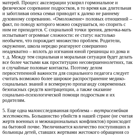
матерей. Процесс акселерации ускорил гор­мональное и
физическое созревание подростков, в то время как длительная
и заботливая опека семьи приводит к далеко не раннему
духовному созреванию. «Омо­ложение» половых отношений –
факт, по поводу ко­торого можно сокрушаться, но спорить с
ним не приходится. С социальной точки зрения, девочка-мать
испытывает огромные сложности: ее статус настолько
необычен, что порождает множество проблем. Родите­ли,
окружение, школа нередко реагируют совершенно
неадекватно – вплоть до изгнания юной грешницы из дома и
т. д. Между тем социальная и моральная ситуа­ция будет делать
все более частыми как проституцию несовершеннолетних, так
и случайные половые контак­ты. Поэтому делом
первостепенной важности для со­циального педагога следует
считать возможно более широкое распространение медико-
социальных знаний и всемерную пропаганду современных
безопасных средств контрацепции, а также оказание
социально-психологической помощи подросткам и их
родителям.
5. Еще одна малоисследованная проблема –
внутрисемейная
жестокость.
Большинство убийств в на­шей стране (не считая
жертв военных и межнацио­нальных конфликтов) происходит
на бытовой почве. Увеличивается количество поступивших в
больницы детей, ставших жертвами жестокого обращения со