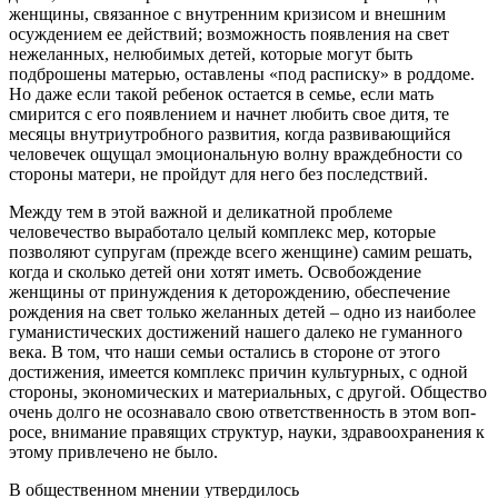
жен­щины, связанное с внутренним кризисом и внешним
осуждением ее действий; возможность появления на свет
нежеланных, нелюбимых детей, которые могут быть
подброшены матерью, оставлены «под расписку» в роддоме.
Но даже если такой ребенок остается в се­мье, если мать
смирится с его появлением и начнет любить свое дитя, те
месяцы внутриутробного разви­тия, когда развивающийся
человечек ощущал эмоцио­нальную волну враждебности со
стороны матери, не пройдут для него без последствий.
Между тем в этой важной и деликатной проблеме
человечество выработало целый комплекс мер, которые
позволяют супругам (прежде всего женщине) самим решать,
когда и сколько детей они хотят иметь. Осво­бождение
женщины от принуждения к деторождению, обеспечение
рождения на свет только желанных де­тей – одно из наиболее
гуманистических достижений нашего далеко не гуманного
века. В том, что наши се­мьи остались в стороне от этого
достижения, имеется комплекс причин культурных, с одной
стороны, эконо­мических и материальных, с другой. Общество
очень долго не осознавало свою ответственность в этом воп­
росе, внимание правящих структур, науки, здравоохранения к
этому привлечено не было.
В общественном мнении утвердилось