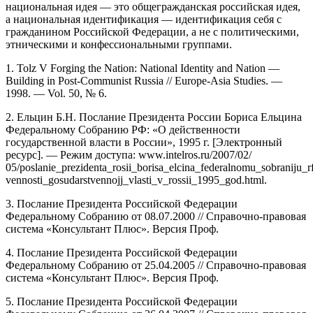
национальная идея — это общегражданская российская идея,
а национальная идентификация — идентификация себя с
гражданином Российской Федерации, а не с политическими,
этническими и конфессиональными группами.
1. Tolz V Forging the Nation: National Identity and Nation —
Building in Post-Communist Russia // Europe-Asia Studies. —
1998. — Vol. 50, № 6.
2. Ельцин Б.Н. Послание Президента России Бориса Ельцина
Федеральному Собранию РФ: «О действенности
государственной власти в России», 1995 г. [Электронный
ресурс]. — Режим доступа: www.intelros.ru/2007/02/
05/poslanie_prezidenta_rosii_borisa_elcina_federalnomu_sobraniju_rf
vennosti_gosudarstvennojj_vlasti_v_rossii_1995_god.html.
3. Послание Президента Российской Федерации
Федеральному Собранию от 08.07.2000 // Справочно-правовая
система «Консультант Плюс». Версия Проф.
4. Послание Президента Российской Федерации
Федеральному Собранию от 25.04.2005 // Справочно-правовая
система «Консультант Плюс». Версия Проф.
5. Послание Президента Российской Федерации