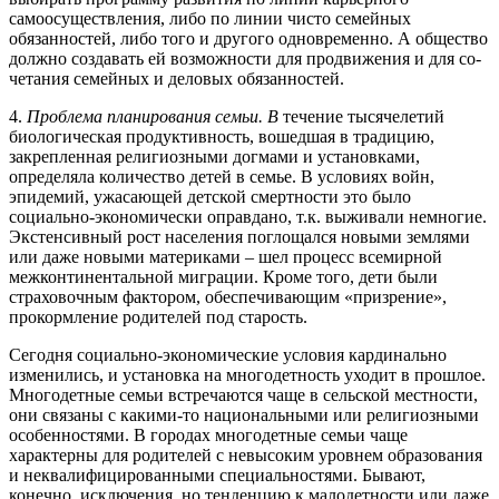
самоосуществления, либо по линии чисто семейных
обязанностей, либо того и другого одновременно. А общество
должно создавать ей возможности для продвижения и для со­
четания семейных и деловых обязанностей.
4.
Проблема планирования семьи. В
течение тыся­челетий
биологическая продуктивность, вошедшая в традицию,
закрепленная религиозными догмами и ус­тановками,
определяла количество детей в семье. В ус­ловиях войн,
эпидемий, ужасающей детской смертно­сти это было
социально-экономически оправдано, т.к. выживали немногие.
Экстенсивный рост населения поглощался новыми землями
или даже новыми мате­риками – шел процесс всемирной
межконтиненталь­ной миграции. Кроме того, дети были
страховочным фактором, обеспечивающим «призрение»,
прокормле­ние родителей под старость.
Сегодня социально-экономические условия карди­нально
изменились, и установка на многодетность ухо­дит в прошлое.
Многодетные семьи встречаются чаще в сельской местности,
они связаны с какими-то нацио­нальными или религиозными
особенностями. В городах многодетные семьи чаще
характерны для родителей с невысоким уровнем образования
и неквалифицирован­ными специальностями. Бывают,
конечно, исключения, но тенденцию к малодетности или даже