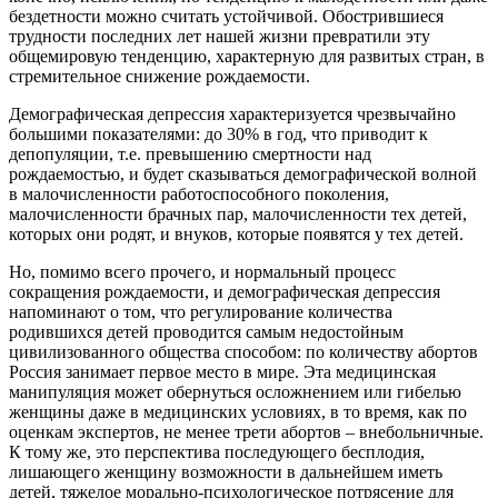
бездетности можно считать устойчивой. Обострившиеся
трудности последних лет нашей жизни превратили эту
общемиро­вую тенденцию, характерную для развитых стран, в
стремительное снижение рождаемости.
Демографическая депрессия характеризуется чрез­вычайно
большими показателями: до 30% в год, что приводит к
депопуляции, т.е. превышению смертнос­ти над
рождаемостью, и будет сказываться демографи­ческой волной
в малочисленности работоспособного поколения,
малочисленности брачных пар, малочислен­ности тех детей,
которых они родят, и внуков, которые появятся у тех детей.
Но, помимо всего прочего, и нормальный процесс
сокращения рождаемости, и демографическая депрес­сия
напоминают о том, что регулирование количества
родившихся детей проводится самым недостойным
цивилизованного общества способом: по количеству абортов
Россия занимает первое место в мире. Эта медицинская
манипуляция может обернуться ослож­нением или гибелью
женщины даже в медицинских условиях, в то время, как по
оценкам экспертов, не менее трети абортов – внебольничные.
К тому же, это перспектива последующего бесплодия,
лишающего женщину возможности в дальнейшем иметь
детей, тя­желое морально-психологическое потрясение для