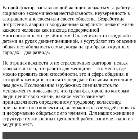
Второй фактор, заставляющий женщин держаться за работу –
социально-экономическая нестабильность, неуверенность в
завтрашнем дне своем или своего общества. Безработица,
потрясения, аварии и воору­женные конфликты делают жизнь
каждого человека как никогда подверженной
многочисленным случайно­стям. Опасения остаться вдовой с
детьми на руках дви­жет женщиной, а усугубляет это опасение
общая не­стабильность семьи, когда на три брака в крупных
городах – два развода.
Не отрицая важности этих страховочных факторов, нельзя
забывать и того, что работа для женщины – это место, где
можно проявить свои способности, это и сфера общения, в
которой к женщине относятся неред­ко с большим почтением,
чем дома. Исследования зару­бежных специалистов по
менеджменту показывают, что среди факторов, по которым
люди ценят свою жизнь, важное место занимает
принадлежность определенно­му трудовому коллективу,
признание этого коллектива, возможность взаимодействовать
и неформально об­щаться с его членами. Для наших женщин в
структуре их жизненных ценностей работа занимает одно из
ве­дущих мест.