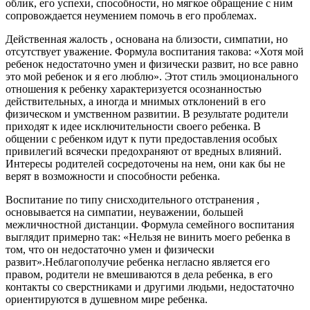
облик, его успехи, способности, но мягкое обращение с ним
сопровождается неумением помочь в его проблемах.
Действенная жалость , основана на близости, симпатии, но
отсутствует уважение. Формула воспитания такова: «Хотя мой
ребенок недостаточно умен и физически развит, но все равно
это мой ребенок и я его люблю». Этот стиль эмоционального
отношения к ребенку характеризуется осознанностью
действительных, а иногда и мнимых отклонений в его
физическом и умственном развитии. В результате родители
приходят к идее исключительности своего ребенка. В
общении с ребенком идут к пути предоставления особых
привилегий всячески предохраняют от вредных влияний.
Интересы родителей сосредоточены на нем, они как бы не
верят в возможности и способности ребенка.
Воспитание по типу снисходительного отстранения ,
основывается на симпатии, неуважении, большей
межличностной дистанции. Формула семейного воспитания
выглядит примерно так: «Нельзя не винить моего ребенка в
том, что он недостаточно умен и физически
развит».Неблагополучие ребенка негласно является его
правом, родители не вмешиваются в дела ребенка, в его
контакты со сверстниками и другими людьми, недостаточно
ориентируются в душевном мире ребенка.