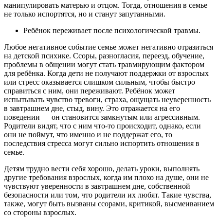
манипулировать матерью и отцом. Тогда, отношения в семье
не только испортятся, но и станут запутанными.
Ребёнок переживает после психологической травмы.
Любое негативное событие семье может негативно отразиться
на детской психике. Ссоры, разногласия, переезд, обучение,
проблемы в общении могут стать травмирующим фактором
для ребёнка. Когда дети не получают поддержки от взрослых
или стресс оказывается слишком сильным, чтобы быстро
справиться с ним, они переживают. Ребёнок может
испытывать чувство тревоги, страха, ощущать неуверенность
в завтрашнем дне, стыд, вину. Это отражается на его
поведении — он становится замкнутым или агрессивным.
Родители видят, что с ним что-то происходит, однако, если
они не поймут, что именно и не поддержат его, то
последствия стресса могут сильно испортить отношения в
семье.
Детям трудно вести себя хорошо, делать уроки, выполнять
другие требования взрослых, когда им плохо на душе, они не
чувствуют уверенности в завтрашнем дне, собственной
безопасности или том, что родители их любят. Такие чувства,
также, могут быть вызваны ссорами, критикой, высмеиванием
со стороны взрослых.