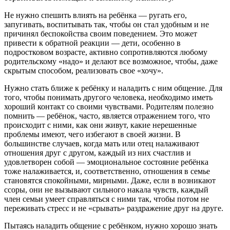
Не нужно спешить влиять на ребёнка — ругать его,
запугивать, воспитывать так, чтобы он стал удобным и не
причинял беспокойства своим поведением. Это может
привести к обратной реакции — дети, особенно в
подростковом возрасте, активно сопротивляются любому
родительскому «надо» и делают все возможное, чтобы, даже
скрытым способом, реализовать свое «хочу».
Нужно стать ближе к ребёнку и наладить с ним общение. Для
того, чтобы понимать другого человека, необходимо иметь
хороший контакт со своими чувствами. Родителям полезно
помнить — ребёнок, часто, является отражением того, что
происходит с ними, как они живут, какие нерешенные
проблемы имеют, чего избегают в своей жизни. В
большинстве случаев, когда мать или отец налаживают
отношения друг с другом, каждый из них счастлив и
удовлетворен собой — эмоциональное состояние ребёнка
тоже налаживается, и, соответственно, отношения в семье
становятся спокойными, мирными. Даже, если в возникают
ссоры, они не вызывают сильного накала чувств, каждый
член семьи умеет справляться с ними так, чтобы потом не
переживать стресс и не «срывать» раздражение друг на друге.
Пытаясь наладить общение с ребёнком, нужно хорошо знать