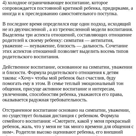
4) холодное ограничивающее воспитание, которое
сопровождается постоянной критикой ребенка, придирками, а
иногда и к преследованию самостоятельного поступка.
В последнее время определился еще один подход, исходящий
не из двухчисленной , а из трехчисленной модели воспитания.
Выделены три аспекта отношений, составляющих отношение
родителей к своему ребенку: симпатия — антипатия,
уважение — неуважение, близость — дальность. Сочетание
этих аспектов отношений позволяет выделить восемь типов
родительского воспитания.
Действенное воспитание, основанное на симпатии, уважении
и близости. Формула родительского отношения к детям
такова: «Хочу» чтобы мой ребенок был счастлив, буду
помогать ему в этом. В семье теплый эмоциональный тон
общения, присуще активное воспитание и интересам,
увлечениям, способностям ребенка, уважаются его права,
оказывается радужная требовательность.
Отстраненное воспитание основано на симпатии, уважении,
но существует большая дистанция с ребенком. Формула
семейного воспитания: «Смотрите, какой у меня прекрасный
ребенок, жаль, что у меня не так много времени для общения с
ним». Родители высоко оценивают ребенка, его внешний