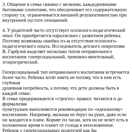
3. Общение в семье связано с мелкими, каждодневными
бытовыми хлопотами, что обесценивает его содержательную
сторону т.к. ограничивается внешней результативностью при
внутренней пустоте отношений.
4. У родителей часто отсутствует психолого-педагогический
опыт. Он приобретается параллельно с развитием ребенка.
Поэтому возможны ошибки из-за отсутствия психолого-
педагогического опыта. Исследователь детского невротизма
В. Гарбузов выделяет несколько типов неправильного
воспитания: гиперсоциальный, тревожно-мнительный,
эгоцентрический.
Гиперсоциальный тип неправильного воспитания встречается
более часто. Ребенка хотят иметь не потому, что в нем есть
глубокая
душевная потребность, а потому, что дети должны быть в
каждой семье.
В семье придерживаются «строгих» правил: читаются и до
формализма
пунктуально выполняются рекомендации по «идеальному»
воспитанию. Например, малыша не берут на руки, даже если
он заходится в плаче. Кормят по часам, хотя он не хочет есть в
положенное время и плачет от голода в неположенное.
Ребенок у гиперсоциальных родителей как бы