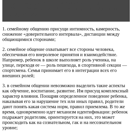
Читать статью
РЕШЕНИЕ ЖИЛИЩНЫХ
ПРОБЛЕМ МОЛОДЫХ СЕМЕЙ В РОССИЙСКОЙ
ФЕДЕРАЦИИ
1. семейному общению присущи интимность, камерность,
снижение «доверительного интервала», дистанции между
общающимися сторонами;
2. семейное общение охватывает все стороны человека,
обеспечивая его внеролевое принятия и взаимодействие.
Например, ребенок в школе выполняет роль ученика, на
улице, переходя ее — роль пешехода, в спортивной секции —
спортсмена. Семья принимает его в интеграции всех его
внешних ролей;
3. в семейном общении невозможно выделить такие аспекты
как обучение, воспитание, развитие. Им присущ комплексный
характер влияния. Поощряя определенное поведение ребенка,
наказывая его за нарушение тех или иных правил, родители
дают понять какая система норм, правил приемлема. В то же
время, одновременно идет механизм идентификации: ребенок
подражает родителям, ориентируется на них, это может
происходить как на сознательном, гак и на несознательном
уровне;