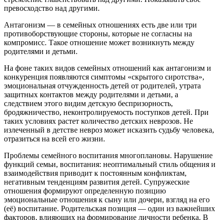
превосходство над другими.
Антагонизм — в семейных отношениях есть две или три
противоборствующие стороны, которые не согласны на
компромисс. Такое отношение может возникнуть между
родителями и детьми.
На фоне таких видов семейных отношений как антагонизм и
конкуренция появляются симптомы «скрытого сиротства»,
эмоциональная отчужденность детей от родителей, утрата
защитных контактов между родителями и детьми, а
следствием этого видим детскую беспризорность,
бродяжничество, неконтролируемость поступков детей. При
таких условиях растет количество детских неврозов. Не
излеченный в детстве невроз может исказить судьбу человека,
отразиться на всей его жизни.
Проблемы семейного воспитания многоплановы. Нарушение
функций семьи, воспитания: неоптимальный стиль общения и
взаимодействия приводит к постоянным конфликтам,
негативным тенденциям развития детей. Супружеские
отношения формируют определенную позицию
эмоциональные отношения к сыну или дочери, взгляд на его
(её) воспитание. Родительская позиция — один из важнейших
факторов, влияющих на формирование личности ребенка. В