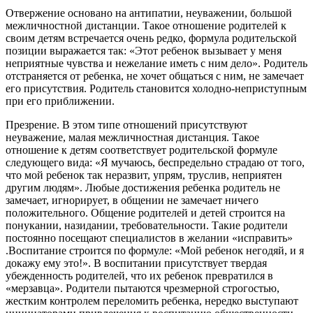
Отвержение основано на антипатии, неуважении, большой
межличностной дистанции. Такое отношение родителей к
своим детям встречается очень редко, формула родительской
позиции выражается так: «Этот ребенок вызывает у меня
неприятные чувства и нежелание иметь с ним дело». Родитель
отстраняется от ребенка, не хочет общаться с ним, не замечает
его присутствия. Родитель становится холодно-неприступным
при его приближении.
Презрение. В этом типе отношений присутствуют
неуважение, малая межличностная дистанция. Такое
отношение к детям соответствует родительской формуле
следующего вида: «Я мучаюсь, беспредельно страдаю от того,
что мой ребенок так неразвит, упрям, труслив, неприятен
другим людям». Любые достижения ребенка родитель не
замечает, игнорирует, в общении не замечает ничего
положительного. Общение родителей и детей строится на
понукании, назидании, требовательности. Такие родители
постоянно посещают специалистов в желании «исправить»
.Воспитание строится по формуле: «Мой ребенок негодяй, и я
докажу ему это!». В воспитании присутствует твердая
убежденность родителей, что их ребенок превратился в
«мерзавца». Родители пытаются чрезмерной строгостью,
жестким контролем переломить ребенка, нередко выступают