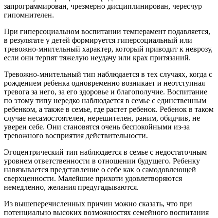
запрограммирован, чрезмерно дисциплинирован, чересчур
гипомнителен.
При гиперсоциальном воспитании темперамент подавляется,
в результате у детей формируется гиперсоциальный или
тревожно-мнительный характер, который приводит к неврозу,
если они терпят тяжелую неудачу или крах притязаний.
Тревожно-мнительный тип наблюдается в тех случаях, когда с
рождением ребенка одновременно возникает и неотступная
тревога за него, за его здоровье и благополучие. Воспитание
по этому типу нередко наблюдается в семье с единственным
ребенком, а также в семье, где растет ребенок. Ребенок в таком
случае несамостоятелен, нерешителен, раним, обидчив, не
уверен себе. Они становятся очень беспокойными из-за
тревожного восприятия действительности.
Эгоцентрический тип наблюдается в семье с недостаточным
уровнем ответственности в отношении будущего. Ребенку
навязывается представление о себе как о самодовлеющей
сверхценности. Малейшие прихоти удовлетворяются
немедленно, желания предугадываются.
Из вышеперечисленных причин можно сказать, что при
потенциально высоких возможностях семейного воспитания