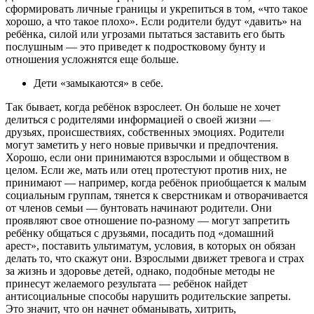
сформировать личные границы и укрепиться в том, «что такое
хорошо, а что такое плохо». Если родители будут «давить» на
ребёнка, силой или угрозами пытаться заставить его быть
послушным — это приведет к подростковому бунту и
отношения усложнятся еще больше.
Дети «замыкаются» в себе.
Так бывает, когда ребёнок взрослеет. Он больше не хочет
делиться с родителями информацией о своей жизни —
друзьях, происшествиях, собственных эмоциях. Родители
могут заметить у него новые привычки и предпочтения.
Хорошо, если они принимаются взрослыми и обществом в
целом. Если же, мать или отец протестуют против них, не
принимают — например, когда ребёнок приобщается к малым
социальным группам, тянется к сверстникам и отворачивается
от членов семьи — бунтовать начинают родители. Они
проявляют свое отношение по-разному — могут запретить
ребёнку общаться с друзьями, посадить под «домашний
арест», поставить ультиматум, условия, в которых он обязан
делать то, что скажут они. Взрослыми движет тревога и страх
за жизнь и здоровье детей, однако, подобные методы не
принесут желаемого результата — ребёнок найдет
антисоциальные способы нарушить родительские запреты.
Это значит, что он начнет обманывать, хитрить,