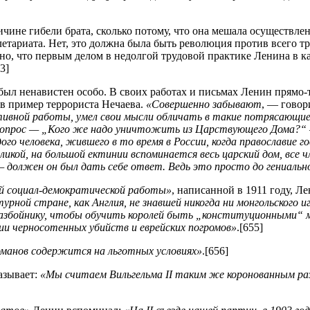
чине гибели брата, сколько потому, что она мешала осуществл
етариата. Нет, это должна была быть революция против всего т
сно, что первым делом в недолгой трудовой практике Ленина в к
3]
был ненавистен особо. В своих работах и письмах Ленин прямо-т
в пример террориста Нечаева.
«Совершенно забывают
, — гово
тивной работы, умел свои мысли обличать в такие потрясающи
а вопрос — „Кого же надо уничтожить из Царствующего Дома?“
о человека, жившего в то время в России, когда православие го
великой, на большой ектинии вспоминается весь царский дом, вс
 должен он был дать себе ответ. Ведь это просто до гениальн
кой социал-демократической работы»
, написанной в 1911 году, Л
урной стране, как Англия, не знавшей никогда ни монгольского и
разбойнику, чтобы обучить королей быть „конституционными“ м
ии черносотенных убийств и еврейских погромов»
.[655]
манов содержится на льготных условиях»
.[656]
азывает:
«Мы считаем Вильгельма II таким же коронованным разб