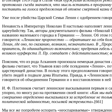
В сентябре 1919 года в статье
«Как буржуазия использует рене
протоколах съезда значится, что мысль вставить в программу 
поставить на голоса предложения об отмене смертной казни д
Уже после убийства Царской Семьи Ленин с одобрением говор
Ненависть к Императору Николаю II настолько наполняет лени
цареубийству. Так, авторы документального фильма «Николай I
названию маленького городка в Германии — Ленин. Об этом го
говорится:
«Ленинское пророчество — обратившее на себя больш
Ленин, где оно, по сказанию, возникло, незначительно. В „Пр
правитель, до одиннадцатого включительно; предрекая гибель
великого курфюрста Л. Пр. совпадает с действительностью; в
Поясним, что из рода Асканиев произошла немецкая династия
фильма считают, что Ульянов взял себе псевдоним «Ленин», по
царствующей династии. В пользу этого предположения говорит т
убито людей в подвале дома Ипатьева. Правда, в «Ленинском п
говорится об объединении Германии и о восстановлении в ней 
И. Ф. Плотников считает ленинские высказывания первым и са
упорно, по многу раз на протяжении своей книги:
«Как мы виде
совершенно определенно высказывался за истребление не толь
политической заданностью, посылкой экстремиста»
.[661]
Мы все же попробуем оспорить «неоспариваемые» утверждения 