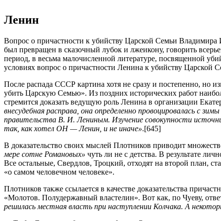
Ленин
Вопрос о причастности к убийству Царской Семьи Владимира И
был превращен в сказочный лубок и лжеикону, говорить всерье
период, в весьма малочисленной литературе, посвященной убий
условиях вопрос о причастности Ленина к убийству Царской С
После распада СССР картина хотя не сразу и постепенно, но и
убить Царскую Семью». Из поздних исторических работ наибо
стремится доказать ведущую роль Ленина в организации Екате
внесудебная расправа, она определенно провоцировалась с зим
правительства В. И. Лениным. Изучение совокупности источн
так, как хотел ОН — Ленин, и не иначе»
.[645]
В доказательство своих мыслей Плотников приводит множеств
мере сотне Романовых»
чуть ли не с детства. В результате л
Все остальные, Свердлов, Троцкий, отходят на второй план, ст
«о самом человечном человеке».
Плотников также ссылается в качестве доказательства причаст
«Молотов. Полудержавный властелин». Вот как, по Чуеву, отв
решилась местная власть при наступлении Колчака. А некото