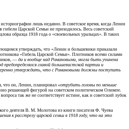
 историографии лишь недавно. В советское время, когда Ленин
 в гибели Царской Семьи не приходилось. Весь советский
лова образца 1918 года о «своевольных уральцах». В таких
умеющимся утверждать, что «Ленин и большевики приказали
лотникова «Гибель Царской Семьи». Плотников всеми силами
ников, —
да и вообще над Романовыми, могла быть учинена
од предопределялся главой большевистской партии и
 уверенно утверждать, что с Романовыми должны поступить
, что он, Ленин, планировал
«отрубить головы по меньше
твенно решающей фигурой на советском политическом Олимпе.
вопроса так же не соответствует истине, как и советский лубок
кого деятеля В. М. Молотова из книги писателя Ф. Чуева
ения к расстрелу царской семьи в 1918 году, что на это