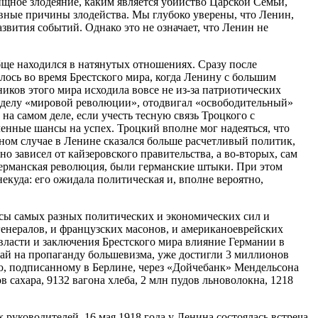
ищное злодеяние, каким является убийство Царской Семьи,
лавные причины злодейства. Мы глубоко уверены, что Ленин,
звития событий. Однако это не означает, что Ленин не
бще находился в натянутых отношениях. Сразу после
ось во время Брестского мира, когда Ленину с большим
иков этого мира исходила вовсе не из-за патриотических
л делу «мировой революции», отодвигал «освободительный»
а самом деле, если учесть тесную связь Троцкого с
нные шансы на успех. Троцкий вполне мог надеяться, что
ом случае в Ленине сказался больше расчетливый политик,
о зависел от кайзеровского правительства, а во-вторых, сам
германская революция, были германские штыки. При этом
некуда: его ожидала политическая и, вполне вероятно,
есы самых разных политических и экономических сил и
генералов, и французских масонов, и американоеврейских
 власти и заключения Брестского мира влияние Германии в
тай на пропаганду большевизма, уже достигли 3 миллионов
, подписанному в Берлине, через «Дойчебанк» Мендельсона
 сахара, 9132 вагона хлеба, 2 млн пудов льноволокна, 1218
 руководителей. 16 мая 1918 года у Ленина состоялась встреча