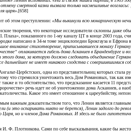
гатов»
Ленин вспоминал:
«На II съезде нашей партии, в 1903 го
отмену смертной казни вызвала только насмешливые возгласы: „
ля царя»
.[658]
ит об этом преступлении:
«Мы выкинули всю монархическую нечис
нские творения, что некоторые исследователи склонны даже объ
I. Плаха», показанного по 1-му каналу ЦТ в конце 2003 года, с
родке написано в 34-м томе энциклопедии Брокгауза и Ефрона в 
ое внимание стихотворение, приписывавшееся монаху Герману, X
орочестве“ оплакивается гибель дома Асканиев в Бранденбурге и
 и этого дома, за которую должно следовать объединение Герман
се дальнейшее не имеет никакого сходства с совершившимися с
 Ангальт-Цербстских, одна из представительниц которых стала
тому что стремился уничтожить весь Дом Романовых, так как им
акже и то обстоятельство, что предсказание касается 11 предст
ророчестве» речь идет не об уничтожении дома Асканиев, а наоб
католичества. Какое это имеет отношение к цареубийству, непон
мым важным доказательством того, что Ленин является главным
ли (и это оспаривать никто не берется), Ленин задолго до револ
ко Царя, но и членов Дома Романовых. И здесь не было гипотет
И. Ф. Плотникова. Сами по себе высказывания, какие бы жесток