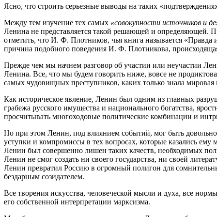
Ясно, что строить серьезные выводы на таких «подтверждениях
Между тем изучение тех самых
«совокупности источников и д
Ленина не представляется такой решающей и определяющей. При
отметить, что И. Ф. Плотников, чья книга называется «Правда
причина подобного поведения И. Ф. Плотникова, происходящая 
Прежде чем мы начнем разговор об участии или неучастии Лен
Ленина. Все, что мы будем говорить ниже, вовсе не продиктов
самых чудовищных преступников, каких только знала мировая 
Как историческое явление, Ленин был одним из главных разру
грабежа русского имущества и национального богатства, ярос
просчитывать многоходовые политические комбинации и интри
Но при этом Ленин, под влиянием событий, мог быть довольн
уступки и компромиссы в тех вопросах, которые казались ему м
Ленин был совершенно лишен таких качеств, необходимых поли
Ленин не смог создать ни своего государства, ни своей литерату
Ленин превратил Россию в огромный полигон для сомнительн
бездарным созидателем.
Все творения искусства, человеческой мысли и духа, все нормы
его собственной интерпретации марксизма.