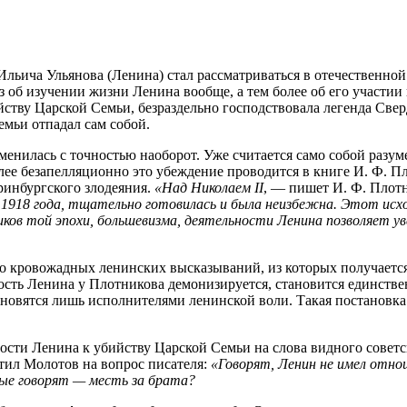
льича Ульянова (Ленина) стал рассматриваться в отечественной
з об изучении жизни Ленина вообще, а тем более об его участии
ству Царской Семьи, безраздельно господствовала легенда Сверд
емьи отпадал сам собой.
зменилась с точностью наоборот. Уже считается само собой раз
лее безапелляционно это убеждение проводится в книге И. Ф. П
ринбургского злодеяния.
«Над Николаем II
, — пишет И. Ф. Плот
ы 1918 года, тщательно готовилась и была неизбежна. Этот исх
иков той эпохи, большевизма, деятельности Ленина позволяет
о кровожадных ленинских высказываний, из которых получается
ичность Ленина у Плотникова демонизируется, становится единс
ановятся лишь исполнителями ленинской воли. Такая постановка 
ности Ленина к убийству Царской Семьи на слова видного советс
етил Молотов на вопрос писателя:
«Говорят, Ленин не имел отнош
рые говорят — месть за брата?