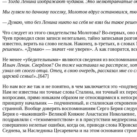
— Тогда Ленина изображают чудаком. Это мелкотравчатые об
Мы гуляем по дачному поселку, Молотов вдруг остановился, ткн
— Думаю, что без Ленина никто на себя не взял бы такое реше
Что следует из этого свидетельства Молотова? Во-первых, оно 
Чуев проводил свои записи нелегально, тайно записывая разг
известно, верить на слово нельзя. Наконец, в-третьих, в слов
решение».
«Думаю» — значит «не уверен». А как говорится, вс
Не менее «убедительными» являются сведения из воспоминани
Ильич Ленин. Свердлов? Он тоже настаивал на расстреле, хот
узнал от своего отца. Отец, в свою очередь, рассказал мне с
царской семьи!»
..[647]
Но нам все же так и не понятно, в чем заключается это «подт
Нам не известны ни точные слова Сталина, ни точный их переск
вопросами, прямо никаким образом не относящимися к непосре
принципу начальник — подчиненный, и сталинская откровеннос
странной. Вообще доверять воспоминаниям Серго Берия следует
Берия о «выжившей» Великой Княжне Анастасии Николаевне, к
поздравляли с «тезоименитством» и в присутствии медперсонал
совершенно нелепые ошибки, когда он, приводя слова Юровск
Седнева, за Наследника Цесаревича и на этом основании строит