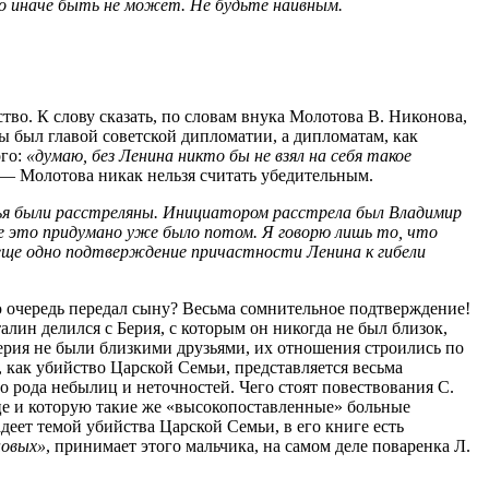
о иначе быть не может. Не будьте наивным.
ство. К слову сказать, по словам внука Молотова В. Никонова,
ы был главой советской дипломатии, а дипломатам, как
ого:
«думаю, без Ленина никто бы не взял на себя такое
 — Молотова никак нельзя считать убедительным.
емья были расстреляны. Инициатором расстрела был Владимир
се это придумано уже было потом. Я говорю лишь то, что
м еще одно подтверждение причастности Ленина к гибели
ою очередь передал сыну? Весьма сомнительное подтверждение!
лин делился с Берия, с которым он никогда не был близок,
ерия не были близкими друзьями, их отношения строились по
как убийство Царской Семьи, представляется весьма
 рода небылиц и неточностей. Чего стоят повествования С.
е и которую такие же «высокопоставленные» больные
еет темой убийства Царской Семьи, в его книге есть
новых»
, принимает этого мальчика, на самом деле поваренка Л.