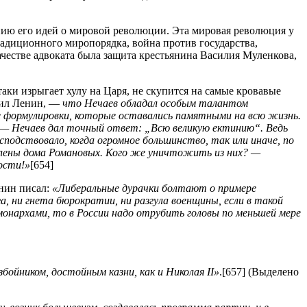
ению его идей о мировой революции. Эта мировая революция у
радиционного миропорядка, война против государства,
ачестве адвоката была защита крестьянина Василия Муленкова,
аки изрыгает хулу на Царя, не скупится на самые кровавые
рил Ленин, —
что Нечаев обладал особым талантом
е формулировки, которые оставались памятными на всю жизнь.
 — Нечаев дал точный ответ: „Всю великую ектинию“. Ведь
сподствовало, когда огромное большинство, так или иначе, по
е члены дома Романовых. Кого же уничтожить из них? —
ости!»
[654]
енин писал:
«Либеральные дурачки болтают о примере
га, ни гнета бюрократии, ни разгула военщины, если в такой
онархами, то в России надо отрубить головы по меньшей мере
ойником, достойным казни, как и Николая II»
.[657] (Выделено