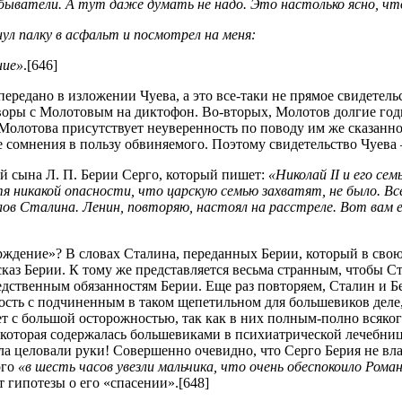
ыватели. А тут даже думать не надо. Это настолько ясно, чт
ул палку в асфальт и посмотрел на меня:
ние»
.[646]
передано в изложении Чуева, а это все-таки не прямое свидетель
оворы с Молотовым на диктофон. Во-вторых, Молотов долгие год
ах Молотова присутствует неуверенность по поводу им же сказанн
е сомнения в пользу обвиняемого. Поэтому свидетельство Чуева
й сына Л. П. Берии Серго, который пишет:
«Николай II и его с
я никакой опасности, что царскую семью захватят, не было. В
о слов Сталина. Ленин, повторяю, настоял на расстреле. Вот ва
верждение»? В словах Сталина, переданных Берии, который в св
аз Берии. К тому же представляется весьма странным, чтобы Ста
дственным обязанностям Берии. Еще раз повторяем, Сталин и Б
ть с подчиненным в таком щепетильном для большевиков деле, 
 с большой осторожностью, так как в них полным-полно всякого
оторая содержалась большевиками в психиатрической лечебниц
а целовали руки! Совершенно очевидно, что Серго Берия не влад
ого
«в шесть часов увезли мальчика, что очень обеспокоило Рома
 гипотезы о его «спасении».[648]