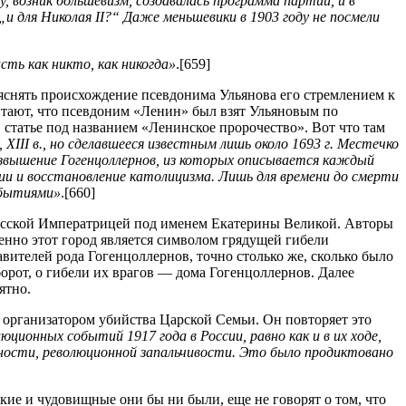
ду, возник большевизм, создавалась программа партии, и в
и для Николая II?“ Даже меньшевики в 1903 году не посмели
ть как никто, как никогда»
.[659]
яснять происхождение псевдонима Ульянова его стремлением к
читают, что псевдоним «Ленин» был взят Ульяновым по
статье под названием «Ленинское пророчество». Вот что там
III в., но сделавшееся известным лишь около 1693 г. Местечко
 возвышение Гогенцоллернов, из которых описывается каждый
ии и восстановление католицизма. Лишь для времени до смерти
обытиями»
.[660]
 русской Императрицей под именем Екатерины Великой. Авторы
енно этот город является символом грядущей гибели
авителей рода Гогенцоллернов, точно столько же, сколько было
орот, о гибели их врагов — дома Гогенцоллернов. Далее
ятно.
 организатором убийства Царской Семьи. Он повторяет это
юционных событий 1917 года в России, равно как и в их ходе,
ичности, революционной запальчивости. Это было продиктовано
ие и чудовищные они бы ни были, еще не говорят о том, что