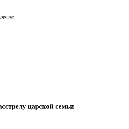
доровье
асстрелу царской семьи