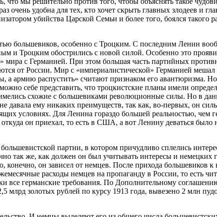
, что мы решительно против того, чтобы объяснять такое чудов
раз очень удобна для тех, кто хочет скрыть главных злодеев и г
изатором убийства Царской Семьи и более того, боялся такого ра
стью большевиков, особенно с Троцким. С последним Ленин воо
м и Троцким обострились с новой силой. Особенно это проявил
» мира с Германией. При этом большая часть партийных противн
гаются от России. Мир с «империалистической» Германией меша
, а армию распустить» считают признаком его авантюризма. Но н
но себе представить, что троцкистские планы имели определе
имелись схожие с большевиками революционные силы. Но в данн
 давала ему никаких преимуществ, так как, во-первых, он сильн
ящих условиях. Для Ленина гораздо большей реальностью, чем 
 откуда он приехал, то есть в США, а вот Ленину деваться было 
о большевистской партии, в котором причудливо сплелись интер
чно так же, как должен он был учитывать интересы и немецких 
о, конечно, он зависел от немцев. После прихода большевиков к
жемесячные расходы немцев на пропаганду в России, то есть чи
и все германские требования. По Дополнительному соглашению
 млрд золотых рублей по курсу 1913 года, вывезено 2 млн пудов
тельство. И немцы выделяют его из общего числа большевистских