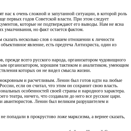
т нас к очень сложной и запутанной ситуации, в которой роль
ще первых годов Советской власти. При этом следует
окументов, которые не подтверждают его выводы. Нам не ясна
х умалчивания, но факт остается фактом.
 сказать несколько слов о нашем отношении к личности
 объективное явление, есть предтеча Антихриста, один из
в, прежде всего русского народа, организатором чудовищного
ядным организатором, хорошим тактиком и аналитиком, умеющим
твления которых он не видел смысла жизни.
днокровным и расчетливым. Ленин был готов идти на любые
оссии, если он считал, что этим он сохранит свою власть.
ональных особенностей своей страны и народного характера.
его театра, ничего, что создавали до него все русские цари.
 и авантюристов. Ленин был великим разрушителем и
не попадали в прокрустово ложе марксизма, а вернее сказать,