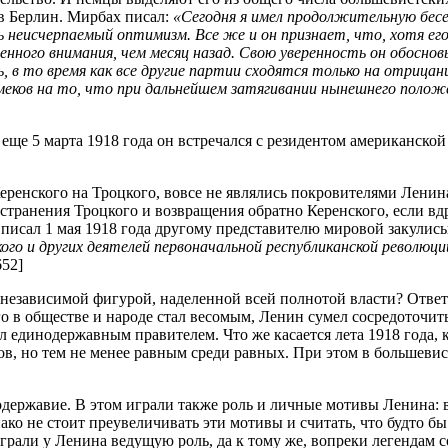
 в Берлин. Мирбах писал:
«Сегодня я имел продолжительную бес
ь неисчерпаемый оптимизм. Все же и он признает, что, хотя е
енного внимания, чем месяц назад. Свою уверенность он обосно
, в то время как все другие партии сходятся только на отрица
 намеков на то, что при дальнейшем затягивании нынешнего пол
еще 5 марта 1918 года он встречался с резидентом американской
Керенского на Троцкого, вовсе не являлись покровителями Ленин
тстранения Троцкого и возвращения обратно Керенского, если вд
 писал 1 мая 1918 года другому представителю мировой закулис
ого и других деятелей первоначальной республиканской револю
652]
независимой фигурой, наделенной всей полнотой власти? Ответ о
го в обществе и народе стал весомым, Ленин сумел сосредоточит
л единодержавным правителем. Что же касается лета 1918 года, 
в, но тем не менее равным среди равных. При этом в большеви
одержавие. В этом играли также роль и личные мотивы Ленина: 
нако не стоит преувеличивать эти мотивы и считать, что будто б
рали у Ленина ведущую роль, да к тому же, вопреки легендам с