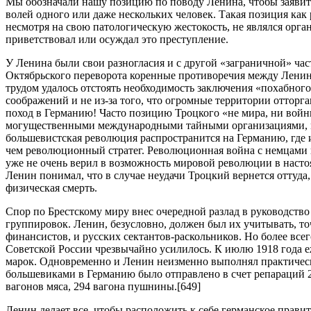
Мы обозначали нашу позицию по поводу Ленина, чтобы заявить
волей одного или даже нескольких человек. Такая позиция как 
несмотря на свою патологическую жестокость, не являлся орган
приветствовал или осуждал это преступление.
У Ленина были свои разногласия и с другой «заграничной» ча
Октябрьского переворота коренные противоречия между Ленины
трудом удалось отстоять необходимость заключения «похабного
соображений и не из-за того, что огромные территории оттор
поход в Германию! Часто позицию Троцкого «не мира, ни войны
могущественными международными тайными организациями, мож
большевистская революция распространится на Германию, где 
чем революционный стратег. Революционная война с немцами не
уже не очень верил в возможность мировой революции в насто
Ленин понимал, что в случае неудачи Троцкий вернется оттуда,
физическая смерть.
Спор по Брестскому миру внес очередной разлад в руководств
группировок. Ленин, безусловно, должен был их учитывать, то
финансистов, и русских сектантов-раскольников. Но более всег
Советской России чрезвычайно усилилось. К июлю 1918 года е
марок. Одновременно и Ленин неизменно выполнял практическ
большевиками в Германию было отправлено в счет репараций 2,5
вагонов мяса, 294 вагона пушнины.[649]
Ленин делает все, чтобы расположить к себе германское прави