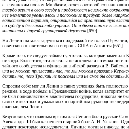
с германским послом Мирбахом, отчет о которой тот направил
твердо верит в свою звезду и продолжает неизменно сохранят
нее элементов увеличилось и положение требует более напряж
единственной партией, опирающейся на организованную власть
на судьбу и без каких-либо упреков. Он избегал также всяких
контакты с другой группировкой держав»
.[650]
Но Ленин пытался заручиться поддержкой не только Германии, 
советского правительства со стороны США и Антанты.[651]
Кроме того, не следует забывать, что силы, которые заменили 
никогда. Более того, эти же силы не исключали возможности о
тайного сообщества и офицер английской разведки В. Вайсман
или не может пригласить нас, то мы можем призвать Керенск
делать то, чего Троцкий не пожелал или не смог бы сделать»
.[
Спросим себя: мог ли Ленин в таких условиях быть полностью 
режима, в ходе победы в Гражданской войне, когда авторитет е
не был полновластным властителем государства, никогда не бы
самых известных и уважаемых в партийном руководстве лидеро
властью, чем Ленин.
Безусловно, что главным врагом для Ленина было русское Сам
Александра III был казнен его старший брат А. И. Ульянов. Од
делают некоторые исследователи. Личные мотивы никогда не иг