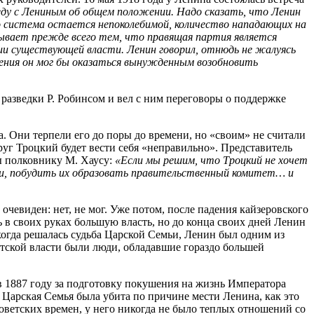
еду с Лениным об общем положении. Надо сказать, что Ленин
го система остается непоколебимой, количество нападающих на
вывает прежде всего тем, что правящая партия является
нии существующей власти. Ленин говорил, отнюдь не жалуясь
ожения он мог бы оказаться вынужденным возобновить
 разведки Р. Робинсом и вел с ним переговоры о поддержке
а. Они терпели его до поры до времени, но «своим» не считали
руг Троцкий будет вести себя «неправильно». Представитель
ы полковнику М. Хаусу:
«Если мы решим, что Троцкий не хочет
ции, побудить их образовать правительственный комитет… и
чевиден: нет, не мог. Уже потом, после падения кайзеровского
ь в своих руках большую власть, но до конца своих дней Ленин
когда решалась судьба Царской Семьи, Ленин был одним из
стской власти были люди, обладавшие гораздо большей
в 1887 году за подготовку покушения на жизнь Императора
ы Царская Семья была убита по причине мести Ленина, как это
оветских времен, у него никогда не было теплых отношений со