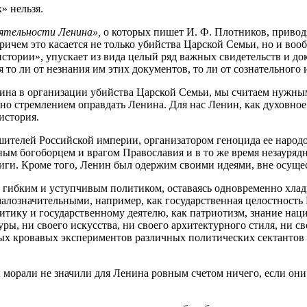
» нельзя.
еятельности Ленина»,
о которых пишет И. Ф. Плотников, приводя
чем это касается не только убийства Царской Семьи, но и вооб
 истории», упускает из вида целый ряд важных свидетельств и д
то ли от незнания им этих документов, то ли от сознательного и
ина в организации убийства Царской Семьи, мы считаем нужным
ано стремлением оправдать Ленина. Для нас Ленин, как духовное
история.
шителей Российской империи, организатором геноцида ее народо
тным богоборцем и врагом Православия и в то же время незаур
ги. Кроме того, Ленин был одержим своими идеями, вне осущес
о гибким и уступчивым политиком, оставаясь одновременно хла
алозначительными, например, как государственная целостность Р
тику и государственному деятелю, как патриотизм, знание наци
ры, ни своего искусства, ни своего архитектурного стиля, ни сво
ых кровавых экспериментов различных политических сектантов
 морали не значили для Ленина ровным счетом ничего, если они 