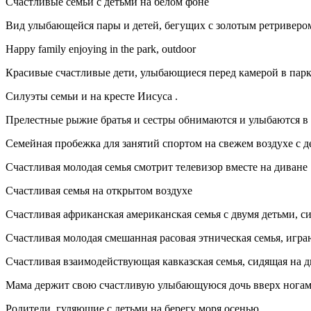
Счастливые семьи с детьми на белом фоне
Вид улыбающейся пары и детей, бегущих с золотым ретривером
Happy family enjoying in the park, outdoor
Красивые счастливые дети, улыбающиеся перед камерой в пар
Силуэты семьи и на кресте Иисуса .
Прелестные рыжие братья и сестры обнимаются и улыбаются в
Семейная пробежка для занятий спортом на свежем воздухе с д
Счастливая молодая семья смотрит телевизор вместе на диване
Счастливая семья на открытом воздухе
Счастливая африканская американская семья с двумя детьми, 
Счастливая молодая смешанная расовая этническая семья, игра
Счастливая взаимодействующая кавказская семья, сидящая на д
Мама держит свою счастливую улыбающуюся дочь вверх ногами
Родители, гуляющие с детьми на берегу моря осенью