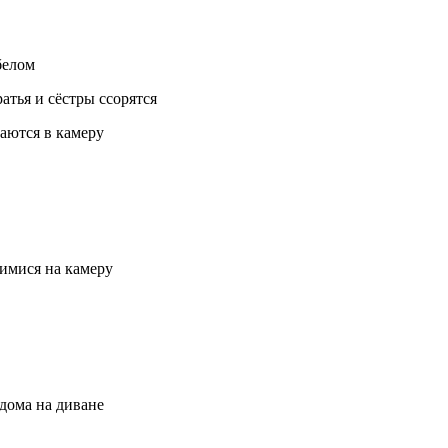
белом
тья и сёстры ссорятся
аются в камеру
имися на камеру
дома на диване