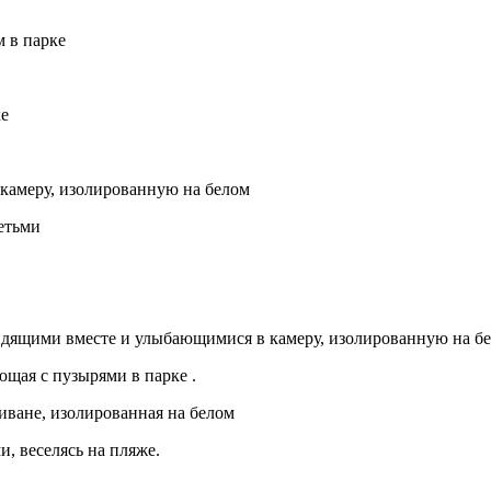
 в парке
ке
 камеру, изолированную на белом
етьми
сидящими вместе и улыбающимися в камеру, изолированную на б
ющая с пузырями в парке .
иване, изолированная на белом
, веселясь на пляже.