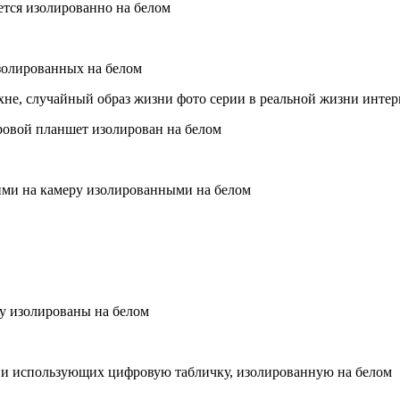
ется изолированно на белом
золированных на белом
ухне, случайный образ жизни фото серии в реальной жизни интер
ровой планшет изолирован на белом
щими на камеру изолированными на белом
ру изолированы на белом
е и использующих цифровую табличку, изолированную на белом