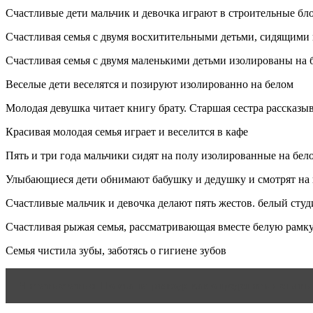
Счастливые дети мальчик и девочка играют в строительные блоки
Счастливая семья с двумя восхитительными детьми, сидящими
Счастливая семья с двумя маленькими детьми изолированы на 
Веселые дети веселятся и позируют изолированно на белом
Молодая девушка читает книгу брату. Старшая сестра рассказыв
Красивая молодая семья играет и веселится в кафе
Пять и три года мальчики сидят на полу изолированные на бел
Улыбающиеся дети обнимают бабушку и дедушку и смотрят на 
Счастливые мальчик и девочка делают пять жестов. белый сту
Счастливая рыжая семья, рассматривающая вместе белую рамку
Семья чистила зубы, заботясь о гигиене зубов
Читать статью
Порча на развод: как определить и снять