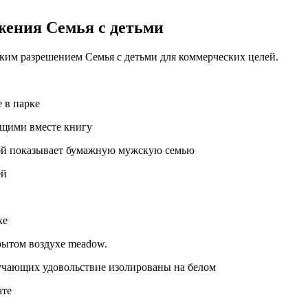
жения Семья с детьми
ким разрешением Семья с детьми для коммерческих целей.
 в парке
ющими вместе книгу
кой показывает бумажную мужскую семью
ей
ке
рытом воздухе meadow.
лучающих удовольствие изолированы на белом
ате