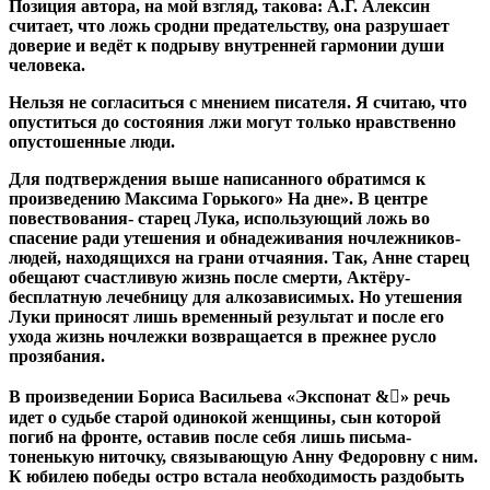
Позиция автора, на мой взгляд, такова: А.Г. Алексин
считает, что ложь сродни предательству, она разрушает
доверие и ведёт к подрыву внутренней гармонии души
человека.
Нельзя не согласиться с мнением писателя. Я считаю, что
опуститься до состояния лжи могут только нравственно
опустошенные люди.
Для подтверждения выше написанного обратимся к
произведению Максима Горького» На дне». В центре
повествования- старец Лука, использующий ложь во
спасение ради утешения и обнадеживания ночлежников-
людей, находящихся на грани отчаяния. Так, Анне старец
обещают счастливую жизнь после смерти, Актёру-
бесплатную лечебницу для алкозависимых. Но утешения
Луки приносят лишь временный результат и после его
ухода жизнь ночлежки возвращается в прежнее русло
прозябания.
В произведении Бориса Васильева «Экспонат &񗥊» речь
идет о судьбе старой одинокой женщины, сын которой
погиб на фронте, оставив после себя лишь письма-
тоненькую ниточку, связывающую Анну Федоровну с ним.
К юбилею победы остро встала необходимость раздобыть