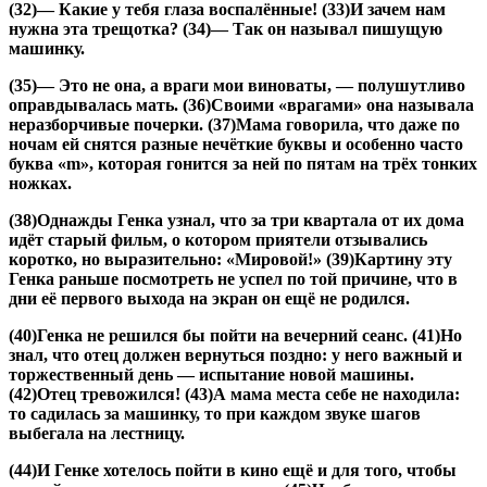
(32)— Какие у тебя глаза воспалённые! (33)И зачем нам
нужна эта трещотка? (34)— Так он называл пишущую
машинку.
(35)— Это не она, а враги мои виноваты, — полушутливо
оправдывалась мать. (36)Своими «врагами» она называла
неразборчивые почерки. (37)Мама говорила, что даже по
ночам ей снятся разные нечёткие буквы и особенно часто
буква «m», которая гонится за ней по пятам на трёх тонких
ножках.
(38)Однажды Генка узнал, что за три квартала от их дома
идёт старый фильм, о котором приятели отзывались
коротко, но выразительно: «Мировой!» (39)Картину эту
Генка раньше посмотреть не успел по той причине, что в
дни её первого выхода на экран он ещё не родился.
(40)Генка не решился бы пойти на вечерний сеанс. (41)Но
знал, что отец должен вернуться поздно: у него важный и
торжественный день — испытание новой машины.
(42)Отец тревожился! (43)А мама места себе не находила:
то садилась за машинку, то при каждом звуке шагов
выбегала на лестницу.
(44)И Генке хотелось пойти в кино ещё и для того, чтобы