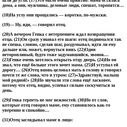
шли до угла. (17)Это было очень приятно: мама осталась
дома, а они, мужчины, деловые люди, спешат, торопятся…
(18)На углу они прощались — коротко, по-мужски.
(19)— Ну, иди, — говорил отец.
(20)А вечером Генка с нетерпением ждал возвращения
отца. (21)Он сразу узнавал его шаги: отец поднимался так
не спеша, словно, сделав шаг, раздумывал, идти ли ему
дальше или, может, вернуться вниз. (22)Один
неторопливый, будто тоже задумавшийся, звонок…
(23)Генке очень хотелось открыть отцу дверь. (24)Но он
знал, что ещё больше этого хочет мама. (25)И уступал ей
дорогу… (26)Отец вновь целовал мать в голову и говорил
почти те же слова, что и утром: (27)«Здравствуй, малыш
мой родной!» (28)Но звучали эти слова ещё ласковее,
потому что отец, видно, успевал сильно соскучиться за
день.
(29)Генка терпеть не мог нежностей. (30)Но от слов,
которые отец говорил маме, ему становилось как-то
уверенно и спокойно…
(31)Отец заглядывал маме в лицо: