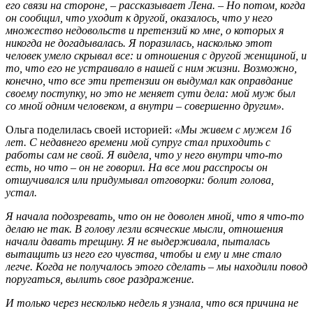
его связи на стороне, – рассказывает Лена. – Но потом, когда
он сообщил, что уходит к другой, оказалось, что у него
множество недовольств и претензий ко мне, о которых я
никогда не догадывалась. Я поразилась, насколько этот
человек умело скрывал все: и отношения с другой женщиной, и
то, что его не устраивало в нашей с ним жизни. Возможно,
конечно, что все эти претензии он выдумал как оправдание
своему поступку, но это не меняет сути дела: мой муж был
со мной одним человеком, а внутри – совершенно другим».
Ольга поделилась своей историей:
«Мы живем с мужем 16
лет. С недавнего времени мой супруг стал приходить с
работы сам не свой. Я видела, что у него внутри что-то
есть, но что – он не говорил. На все мои расспросы он
отшучивался или придумывал отговорки: болит голова,
устал.
Я начала подозревать, что он не доволен мной, что я что-то
делаю не так. В голову лезли всяческие мысли, отношения
начали давать трещину. Я не выдерживала, пыталась
вытащить из него его чувства, чтобы и ему и мне стало
легче. Когда не получалось этого сделать – мы находили повод
поругаться, вылить свое раздражение.
И только через несколько недель я узнала, что вся причина не