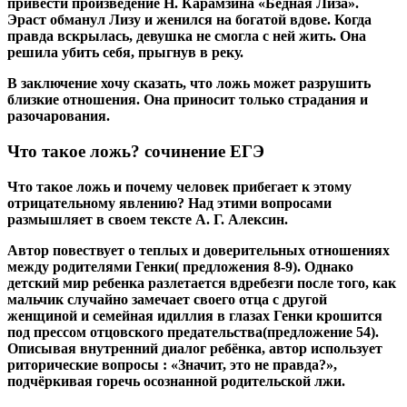
привести произведение Н. Карамзина «Бедная Лиза».
Эраст обманул Лизу и женился на богатой вдове. Когда
правда вскрылась, девушка не смогла с ней жить. Она
решила убить себя, прыгнув в реку.
В заключение хочу сказать, что ложь может разрушить
близкие отношения. Она приносит только страдания и
разочарования.
Что такое ложь? сочинение ЕГЭ
Что такое ложь и почему человек прибегает к этому
отрицательному явлению? Над этими вопросами
размышляет в своем тексте А. Г. Алексин.
Автор повествует о теплых и доверительных отношениях
между родителями Генки( предложения 8-9). Однако
детский мир ребенка разлетается вдребезги после того, как
мальчик случайно замечает своего отца с другой
женщиной и семейная идиллия в глазах Генки крошится
под прессом отцовского предательства(предложение 54).
Описывая внутренний диалог ребёнка, автор использует
риторические вопросы : «Значит, это не правда?»,
подчёркивая горечь осознанной родительской лжи.