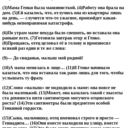
(3)Мама Генки была машинисткой. (4)Работу она брала на
дом. (5)Ей казалось, что, отлучись она из квартиры лишь
на день, — случится что-то ужасное, произойдет какая-
нибудь непоправимая катастрофа.
(6)По утрам маме некуда было спешить, но вставала она
раньше всех. (7)Готовила завтрак отцу и Генке.
(8)Прощаясь, отец целовал её в голову и произносил
всякий раз одни и те же слова:
(9)— До свиданья, малыш мой родной!
(10)А мама менялась в лице… (11)И Генке начинало
казаться, что она вставала так рано лишь для того, чтобы
услышать ту фразу.
(12)Слово «малыш» не подходило к маме: она вовсе не
была маленькой. (13)Может, она казалась такой с высоты
ста девяноста пяти сантиметров могучего отцовского
роста? (14)Эти сантиметры были предметом особой
Генкиной гордости.
(15)Сына, мальчишку, отец именовал строго и просто —
Геннадием… (16)Они вместе выходили на улицу, вместе