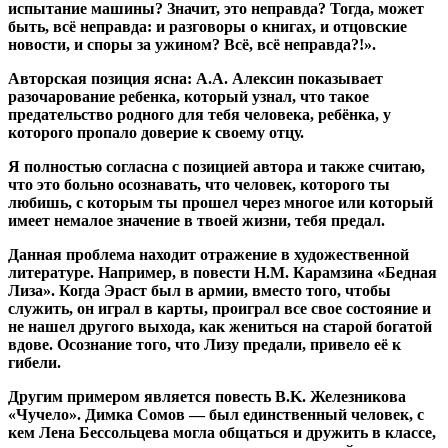
испытание машины? Значит, это неправда? Тогда, может
быть, всё неправда: и разговоры о книгах, и отцовские
новости, и споры за ужином? Всё, всё неправда?!».
Авторская позиция ясна: А.А. Алексин показывает
разочарование ребенка, который узнал, что такое
предательство родного для тебя человека, ребёнка, у
которого пропало доверие к своему отцу.
Я полностью согласна с позицией автора и также считаю,
что это больно осознавать, что человек, которого ты
любишь, с которым ты прошел через многое или который
имеет немалое значение в твоей жизни, тебя предал.
Данная проблема находит отражение в художественной
литературе. Например, в повести Н.М. Карамзина «Бедная
Лиза». Когда Эраст был в армии, вместо того, чтобы
служить, он играл в карты, проиграл все свое состояние и
не нашел другого выхода, как жениться на старой богатой
вдове. Осознание того, что Лизу предали, привело её к
гибели.
Другим примером является повесть В.K. Железникова
«Чучело». Димка Сомов — был единственный человек, с
кем Лена Бессольцева могла общаться и дружить в классе,