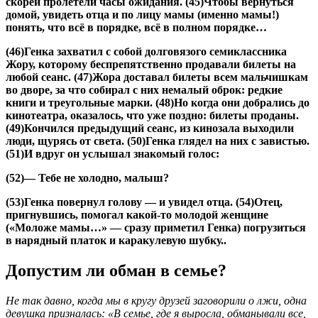
скорей пролетели часы ожидания. (45)Чтобы вернуться
домой, увидеть отца и по лицу мамы (именно мамы!)
понять, что всё в порядке, всё в полном порядке…
(46)Генка захватил с собой долговязого семиклассника
Жору, которому беспрепятственно продавали билеты на
любой сеанс. (47)Жора доставал билеты всем мальчишкам
во дворе, за что собирал с них немалый оброк: редкие
книги и треугольные марки. (48)Но когда они добрались до
кинотеатра, оказалось, что уже поздно: билеты проданы.
(49)Кончился предыдущий сеанс, из кинозала выходили
люди, щурясь от света. (50)Генка глядел на них с завистью.
(51)И вдруг он услышал знакомый голос:
(52)— Тебе не холодно, малыш?
(53)Генка повернул голову — и увидел отца. (54)Отец,
пригнувшись, помогал какой-то молодой женщине
(«Моложе мамы…» — сразу приметил Генка) погрузиться
в нарядный платок и каракулевую шубку..
Допустим ли обман в семье?
Не так давно, когда мы в кругу друзей заговорили о лжи, одна
девушка призналась: «В семье, где я выросла, обманывали все,