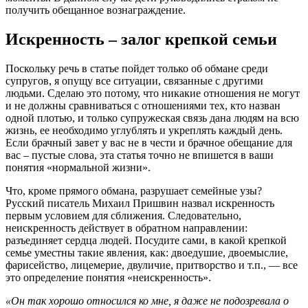
получить обещанное вознаграждение.
Искренность – залог крепкой семьи
Поскольку речь в статье пойдет только об обмане среди
супругов, я опущу все ситуации, связанные с другими
людьми. Сделаю это потому, что никакие отношения не могут
и не должны сравниваться с отношениями тех, кто назван
одной плотью, и только супружеская связь дана людям на всю
жизнь, ее необходимо углублять и укреплять каждый день.
Если брачный завет у вас не в чести и брачное обещание для
вас – пустые слова, эта статья точно не впишется в ваши
понятия «нормальной жизни».
Что, кроме прямого обмана, разрушает семейные узы?
Русский писатель Михаил Пришвин назвал искренность
первым условием для сближения. Следовательно,
неискренность действует в обратном направлении:
разъединяет сердца людей. Посудите сами, в какой крепкой
семье уместны такие явления, как: двоедушие, двоемыслие,
фарисейство, лицемерие, двуличие, притворство и т.п., — все
это определение понятия «неискренность».
«Он так хорошо относился ко мне, я даже не подозревала о