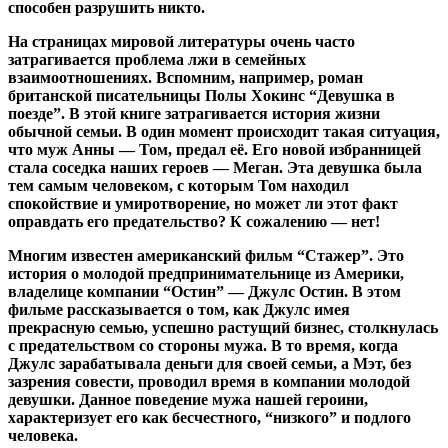
способен разрушить никто.
На страницах мировой литературы очень часто
затрагивается проблема лжи в семейных
взаимоотношениях. Вспомним, например, роман
британской писательницы Полы Хокинс “Девушка в
поезде”. В этой книге затрагивается история жизни
обычной семьи. В один момент происходит такая ситуация,
что муж Анны — Том, предал её. Его новой избранницей
стала соседка наших героев — Меган. Эта девушка была
тем самым человеком, с которым Том находил
спокойствие и умиротворение, но может ли этот факт
оправдать его предательство? К сожалению — нет!
Многим известен американский фильм “Стажер”. Это
история о молодой предпринимательнице из Америки,
владелице компании “Остин” — Джулс Остин. В этом
фильме рассказывается о том, как Джулс имея
прекрасную семью, успешно растущий бизнес, столкнулась
с предательством со стороны мужа. В то время, когда
Джулс зарабатывала деньги для своей семьи, а Мэт, без
зазрения совести, проводил время в компании молодой
девушки. Данное поведение мужа нашей героини,
характеризует его как бесчестного, “низкого” и подлого
человека.