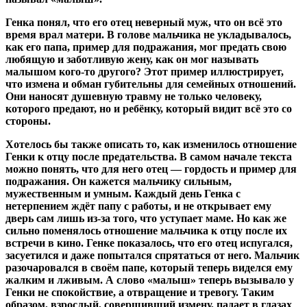
Генка понял, что его отец неверный муж, что он всё это
время врал матери. В голове мальчика не укладывалось,
как его папа, пример для подражания, мог предать свою
любящую и заботливую жену, как он мог называть
малышом кого-то другого? Этот пример иллюстрирует,
что измена и обман губительны для семейных отношений.
Они наносят душевную травму не только человеку,
которого предают, но и ребёнку, который видит всё это со
стороны.
Хотелось бы также описать то, как изменилось отношение
Генки к отцу после предательства. В самом начале текста
можно понять, что для него отец — гордость и пример для
подражания. Он кажется мальчику сильным,
мужественным и умным. Каждый день Генка с
нетерпением ждёт папу с работы, и не открывает ему
дверь сам лишь из-за того, что уступает маме. Но как же
сильно поменялось отношение мальчика к отцу после их
встречи в кино. Генке показалось, что его отец испугался,
засуетился и даже попытался спрятаться от него. Мальчик
разочаровался в своём папе, который теперь виделся ему
жалким и лживым. А слово «малыш» теперь вызывало у
Генки не спокойствие, а отвращение и тревогу. Таким
образом, взрослый, совершивший измену, падает в глазах