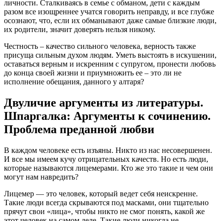
личности. Сталкиваясь в семье с обманом, дети с каждым
разом все изощреннее учатся говорить неправду, и все глубже
осознают, что, если их обманывают даже самые близкие люди,
их родители, значит доверять нельзя никому.
Честность – качество сильного человека, верность также
присуща сильным духом людям. Уметь выстоять в искушении,
оставаться верным и искренним с супругом, пронести любовь
до конца своей жизни и приумножить ее – это ли не
исполнение обещания, данного у алтаря?
Двуличие аргументы из литературы.
Шпаргалка: Аргументы к сочинению.
Проблема преданной любви
В каждом человеке есть изъяны. Никто из нас несовершенен.
И все мы имеем кучу отрицательных качеств. Но есть люди,
которые называются лицемерами. Кто же это такие и чем они
могут нам навредить?
Лицемер — это человек, который ведет себя неискренне.
Такие люди всегда скрываются под масками, они тщательно
прячут свои «лица», чтобы никто не смог понять, какой же
этот человек на самом деле. Такие люди никогда не