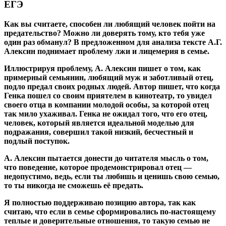
ЕГЭ
Как вы считаете, способен ли любящий человек пойти на
предательство? Можно ли доверять тому, кто тебя уже
один раз обманул? В предложенном для анализа тексте А.Г.
Алексин поднимает проблему лжи и лицемерия в семье.
Иллюстрируя проблему, А. Алексин пишет о том, как
примерный семьянин, любящий муж и заботливый отец,
подло предал своих родных людей. Автор пишет, что когда
Генка пошел со своим приятелем в кинотеатр, то увидел
своего отца в компании молодой особы, за которой отец
так мило ухаживал. Генка не ожидал того, что его отец,
человек, который является идеальной моделью для
подражания, совершил такой низкий, бесчестный и
подлый поступок.
А. Алексин пытается донести до читателя мысль о том,
что поведение, которое продемонстрировал отец —
недопустимо, ведь, если ты любишь и ценишь свою семью,
то ты никогда не сможешь её предать.
Я полностью поддерживаю позицию автора, так как
считаю, что если в семье сформировались по-настоящему
теплые и доверительные отношения, то такую семью не