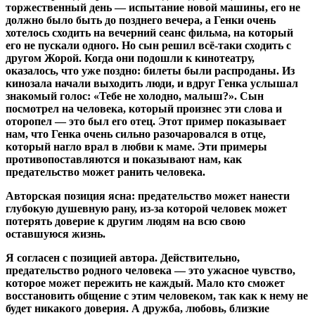
торжественный день — испытание новой машины, его не
должно было быть до позднего вечера, а Генки очень
хотелось сходить на вечерний сеанс фильма, на который
его не пускали одного. Но сын решил всё-таки сходить с
другом Жорой. Когда они подошли к кинотеатру,
оказалось, что уже поздно: билеты были распроданы. Из
кинозала начали выходить люди, и вдруг Генка услышал
знакомый голос: «Тебе не холодно, малыш?». Сын
посмотрел на человека, который произнес эти слова и
оторопел — это был его отец. Этот пример показывает
нам, что Генка очень сильно разочаровался в отце,
который нагло врал в любви к маме. Эти примеры
противопоставляются и показывают нам, как
предательство может ранить человека.
Авторская позиция ясна: предательство может нанести
глубокую душевную рану, из-за которой человек может
потерять доверие к другим людям на всю свою
оставшуюся жизнь.
Я согласен с позицией автора. Действительно,
предательство родного человека — это ужасное чувство,
которое может пережить не каждый. Мало кто сможет
восстановить общение с этим человеком, так как к нему не
будет никакого доверия. А дружба, любовь, близкие