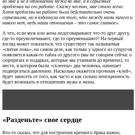
во мне и не в отношении мужа ко мне, а в серьезных
проблемах на его работе. Скажу честно, мне стало легче.
Хотя проблемы на работе были действительно очень
серьезными, но я вздохнула от того, что между нами ничего и
никого нет, ведь наши отношения – это самое главное».
А что, если муж или жена недоговаривают что-то друг другу,
где-то преувеличивают, где-то преуменьшают? На первый
взгляд может показаться, что существует так называемая
«святая ложь», на самом деле, как только у одного из супругов
появляется какая-то тайна от другого (мы не говорим сейчас о
сюрпризах и подарках, которые мы утаиваем до времени), то
место, в котором были «склеены» два человека, начинает
подвергаться давлению. Насколько окажется прочным «клей»,
будет зависеть от того, как часто и как сильно неискренность
будет возникать в отношениях мужа и жены.
Читать статью
Как нарисовать конфету карандашом
поэтапно?
«Разденьте» свое сердце
Кто-то сказал, что для построения крепкого брака важно,