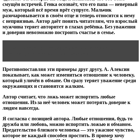
смущён встречей. Генка осознаёт, что его папа — неверный
муж, который всё время врёт супруге. Мальчик
разочаровывается в своём отце и теперь относится к нему
с неприязнью. Автор даёт понять читателям, что взрослый
мужчина теряет авторитет в глазах ребёнка. Без уважения
и доверия невозможно построить счастье в семье.
Читать статью
Что делать женщине, если она
столкнулась с домашним насилием
Противопоставляя эти примеры друг другу, А. Алексин
показывает, как может измениться отношение к человеку,
который уличён в обмане. Он сразу теряет уважение среди
окружающих и становится жалким.
Автор считает, что ложь может испортить любые
отношения. Из-за неё человек может потерять доверие к
людям навсегда.
Я согласна с позицией автора. Любые отношения, будь то
дружба или любовь, можно испортить ложью и обманом.
Предательство близкого человека — это ужасное чувство,
которое не каждый способен простить. В пример хочу