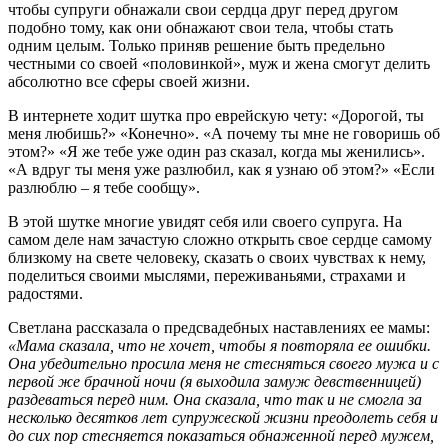
чтобы супруги обнажали свои сердца друг перед другом
подобно тому, как они обнажают свои тела, чтобы стать
одним целым. Только приняв решение быть предельно
честными со своей «половинкой», муж и жена смогут делить
абсолютно все сферы своей жизни.
В интернете ходит шутка про еврейскую чету: «Дорогой, ты
меня любишь?» «Конечно». «А почему ты мне не говоришь об
этом?» «Я же тебе уже один раз сказал, когда мы женились».
«А вдруг ты меня уже разлюбил, как я узнаю об этом?» «Если
разлюблю – я тебе сообщу».
В этой шутке многие увидят себя или своего супруга. На
самом деле нам зачастую сложно открыть свое сердце самому
близкому на свете человеку, сказать о своих чувствах к нему,
поделиться своими мыслями, переживаньями, страхами и
радостями.
Светлана рассказала о предсвадебных наставлениях ее мамы:
«Мама сказала, что не хочет, чтобы я повторяла ее ошибки.
Она убедительно просила меня не стесняться своего мужа и с
первой же брачной ночи (я выходила замуж девственницей)
раздеваться перед ним. Она сказала, что так и не смогла за
несколько десятков лет супружеской жизни преодолеть себя и
до сих пор стесняется показаться обнаженной перед мужем,