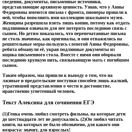
сведения, документы, письменные источники,
представляющие архивную ценность. Узнав, что у Анны
Федоровны имеются письма с фронта, пионеры пришли к
ней, чтобы пополнить ими коллекцию школьного музея.
Женщина разрешила взять лишь копии, потому как отдать
подлинники означало для нее потерять последнюю связь с
сыном. Но детям показалось, что перепечатанные письма
не столь значимы, как оригиналы, и они отважились на
решительные меры-пользуясь слепотой Анны Федоровны,
ребята обманули её, украв подлинные документы из
ящика письменного стола. Вместе с ними они оборвали
последнюю хрупкую нить, связывающую мать с погибшим
сыном.
Таким образом, мы пришли к выводу о том, что на
лживые и предательские поступки способен лишь жалкий,
утративший представления о чести и достоинстве,
нравственно угнетенный человек.
Текст Алексина для сочинения ЕГЭ
(1)Генка очень любил смотреть фильмы, на которые дети
до шестнадцати лет не допускались. (2)Он любил читать
книги, на которых не было обозначено, для какого они
возраста: значит, для взрослых!