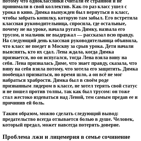
потому что одноклассники считали ее странной и не
принимали в свой коллектив. Как-то раз класс ушел с
урока в кино. Димка вынужден был вернуться в класс,
чтобы забрать копилку, которую там забыл. Его встретила
классная руководительница, спросила, где остальные,
почему не на уроке, начала ругать Димку, назвала его
трусом, и мальчик не выдержал — рассказал всю правду.
На следующий день классная руководительница объявила,
что класс не поедет в Москву за срыв урока. Дети начали
выяснять, кто их сдал. Лена ждала, когда Димка
признается, но он испугался, тогда Лена взяла вину на
себя. Лена призналась Диме, что знает правду, сказала, что
вину на себя взяла потому, что хотела его защитить. Димка
пообещал признаться, но время шло, а он всё не мог
набраться храбрости. Димка был в своём роде
признанным лидером в классе, не хотел терять свой статус
и не пошел против толпы, так как был трусом: он тоже
стал жестоко издеваться над Леной, тем самым предав ее и
причинив ей боль.
Таким образом, можно сделать следующий вывод:
предательство всегда отзывается болью в душе. Человек,
который предал, может навсегда потерять доверие.
Проблема лжи и лицемерия в семье сочинение