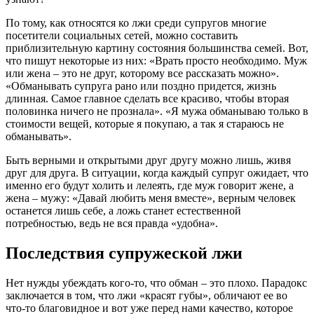
По тому, как относятся ко лжи среди супругов многие
посетители социальных сетей, можно составить
приблизительную картину состояния большинства семей. Вот,
что пишут некоторые из них: «Врать просто необходимо. Муж
или жена – это не друг, которому все рассказать можно».
«Обманывать супруга рано или поздно придется, жизнь
длинная. Самое главное сделать все красиво, чтобы вторая
половинка ничего не прознала». «Я мужа обманываю только в
стоимости вещей, которые я покупаю, а так я стараюсь не
обманывать».
Быть верными и открытыми друг другу можно лишь, живя
друг для друга. В ситуации, когда каждый супруг ожидает, что
именно его будут холить и лелеять, где муж говорит жене, а
жена – мужу: «Давай любить меня вместе», верным человек
останется лишь себе, а ложь станет естественной
потребностью, ведь не вся правда «удобна».
Последствия супружеской лжи
Нет нужды убеждать кого-то, что обман – это плохо. Парадокс
заключается в том, что лжи «красят губы», обличают ее во
что-то благовидное и вот уже перед нами качество, которое