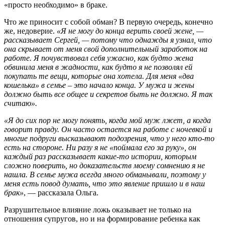
«просто необходимо» в браке.
Что же приносит с собой обман? В первую очередь, конечно
же, недоверие.
«Я не могу до конца верить своей жене, —
рассказывает Сергей, — потому что однажды я узнал, что
она скрывает от меня свой дополнительный заработок на
работе. Я почувствовал себя ужасно, как будто жена
обвинила меня в жадности, как будто я не позволял ей
покупать те вещи, которые она хотела. Для меня «два
кошелька» в семье – это начало конца. У мужа и жены
должно быть все общее и секретов быть не должно. Я так
считаю».
«Я до сих пор не могу понять, когда мой муж лжет, а когда
говорит правду. Он часто остается на работе с ночевкой и
многие подруги высказывают подозрения, что у него кто-то
есть на стороне. Ни разу я не «поймала его за руку», он
каждый раз рассказывает какие-то истории, которым
сложно поверить, но доказательств моему сомнению я не
нашла. В семье мужа всегда много обманывали, поэтому у
меня есть повод думать, что это явление пришло и в наш
брак»
, — рассказала Ольга.
Разрушительное влияние ложь оказывает не только на
отношения супругов, но и на формирование ребенка как