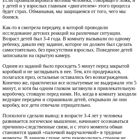
Если проанализировать мотивы человека, говорящего ложь, и
у детей и у взрослых главным «двигателем» этого процесса
будет страх. Обманывая, мы защищаемся от того, чего мы
боимся.
Как-то я смотрела передачу, в которой проводили
исследование детских реакций на различные ситуации.
Возраст детей был 3-4 года. В комнату вызывали по одному
ребенку, давали ему задание, которое он должен был сделать
самостоятельно, без присутствия взрослых. Поведение детей
записывали на скрытую камеру.
Одним из заданий было просидеть 5 минут перед закрытой
коробкой и не заглядывать в нее. Тем, кто продержался,
полагался приз, остальные оставались без вознаграждения.
Конечно же, практически все испытуемые не выдержали эти 5
минут, и хотя бы одним глазком заглянули в привлекательную
коробочку, стоящую перед ними. Но, когда в комнату заходили
ведущие передачи и спрашивали детей, открывали ли они
коробку, все дети отвечали отрицательно.
Психологи сделали вывод: в возрасте 3-4 лет у человека
развивается логическое мышление, начинают осознаваться
причинно-следственные связи, и с этого момента обман
становится эдакой «палочкой выручалочкой» в трудные
моменты. В данном случае дети руководились страхом не