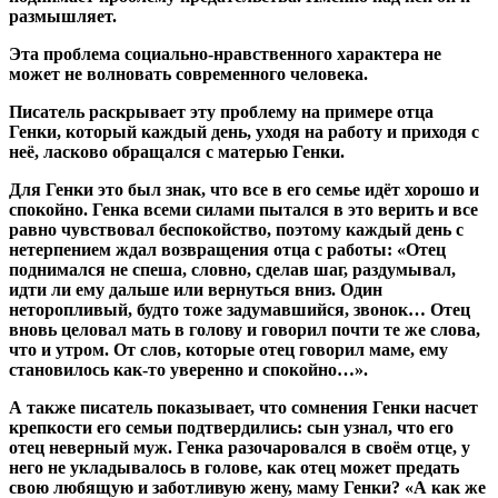
размышляет.
Эта проблема социально-нравственного характера не
может не волновать современного человека.
Писатель раскрывает эту проблему на примере отца
Генки, который каждый день, уходя на работу и приходя с
неё, ласково обращался с матерью Генки.
Для Генки это был знак, что все в его семье идёт хорошо и
спокойно. Генка всеми силами пытался в это верить и все
равно чувствовал беспокойство, поэтому каждый день с
нетерпением ждал возвращения отца с работы: «Отец
поднимался не спеша, словно, сделав шаг, раздумывал,
идти ли ему дальше или вернуться вниз. Один
неторопливый, будто тоже задумавшийся, звонок… Отец
вновь целовал мать в голову и говорил почти те же слова,
что и утром. От слов, которые отец говорил маме, ему
становилось как-то уверенно и спокойно…».
А также писатель показывает, что сомнения Генки насчет
крепкости его семьи подтвердились: сын узнал, что его
отец неверный муж. Генка разочаровался в своём отце, у
него не укладывалось в голове, как отец может предать
свою любящую и заботливую жену, маму Генки? «А как же