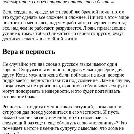
потому что с самого начала не начала этого делать».
Если сердце не «раздеть» с первой же брачной ночи, потом
это будет сделать все сложнее и сложнее. Ничего в этом мире
не стоит на месте: все, над чем работают, совершенствуется,
все, над чем не работают, разрушается. Люди, прилагающие
усилие к тому, чтобы сближаться со своим супругом, будут
достигать счастья в семейной жизни.
Вера и верность
Не случайно эти два слова в русском языке имеют один
корень. Супружеская верность подразумевает доверие друг
другу. Когда муж или жена были пойманы на лжи, доверие
подрывается, верность ставится под сомнение. Даже в случае,
когда измены не произошло, склонного обманывать супруга
могут подозревать в неверности, и это будет подтачивать
основание брака.
Ревность – это дитя именно таких ситуаций, когда один из
супругов дал повод усомниться в его честности. И пусть
обман был не связан с изменой, но что помешает в
следующий раз еще и еще обмануть свою «половинку»? Что
помешает в итоге изменить супругу с мыслью, что дома не
узнают?