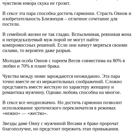
чувством юмора скука не грозит.
В сексе эта пара способна достичь гармонии. Страсть Овнов и
изобретательность Близнецов – отличное сочетание для
постели.
В семейной жизни не так гладко. Вспыльчивая, ревнивая жена
и непредсказуемый муж порой не могут найти
компромиссных решений. Если они начнут меряться своими
силами, то вероятен даже разрыв.
Молодая особа Овнов с парнем Весов совместима на 80% в
любви и 70% в плане брака.
Чувства между ними зарождаются неожиданно. Эта пара
точно вместе не из меркантильных соображений. Сложно
представить вместе жесткую по характеру женщину и
романтика мужчину. Однако любовь способна на многое.
В сексе все неоднозначно. Но достичь гармонии позволит
использование эротического переключателя в режимах
«нежно» — «жестко».
Звезды даме Овну с мужчиной Весами в браке пророчат
благополучие, но предстоит пережить этап привыкания.