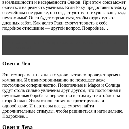
взбалмошности и несерьезности Овнов. При этом союз может
оказаться на редкость удачным. Если Раку предоставить заботу
о семейном гнездышке, он создаст уютную тихую гавань, куда
неутомимый Овен будет стремиться, чтобы отдохнуть от
дневных забот. Как долго Раки смогут терпеть к себе
подобное отношение — другой вопрос. Подробнее…
Читать статью
Как предотвратить кризис семейных
отношений
Овен и Лев
Эта темпераментная пара с удовольствием проведет время в
компании. Их взаимопониманию не помешает даже
постоянное соперничество. Подопечные и Марса и Солнца
будут столь сильно увлечены друг другом, что постоянная и
неутихающая борьба за первенство в этом дуэте отойдет на
второй план. Этим отношениям не грозит рутина и
однообразие. И партнеры всегда смогут найти
дополнительные стимулы, чтобы развиваться и идти дальше.
Подробнее…
Овен и Дева