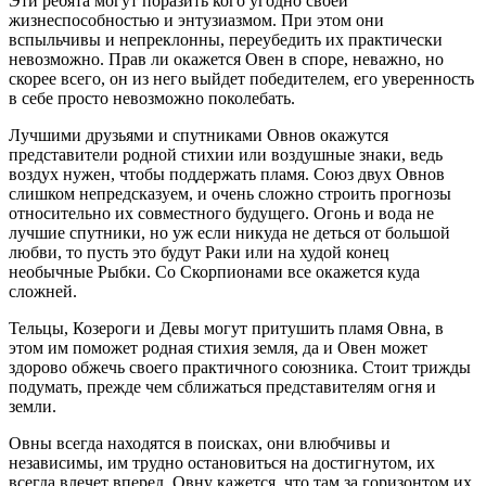
Эти ребята могут поразить кого угодно своей
жизнеспособностью и энтузиазмом. При этом они
вспыльчивы и непреклонны, переубедить их практически
невозможно. Прав ли окажется Овен в споре, неважно, но
скорее всего, он из него выйдет победителем, его уверенность
в себе просто невозможно поколебать.
Лучшими друзьями и спутниками Овнов окажутся
представители родной стихии или воздушные знаки, ведь
воздух нужен, чтобы поддержать пламя. Союз двух Овнов
слишком непредсказуем, и очень сложно строить прогнозы
относительно их совместного будущего. Огонь и вода не
лучшие спутники, но уж если никуда не деться от большой
любви, то пусть это будут Раки или на худой конец
необычные Рыбки. Со Скорпионами все окажется куда
сложней.
Тельцы, Козероги и Девы могут притушить пламя Овна, в
этом им поможет родная стихия земля, да и Овен может
здорово обжечь своего практичного союзника. Стоит трижды
подумать, прежде чем сближаться представителям огня и
земли.
Овны всегда находятся в поисках, они влюбчивы и
независимы, им трудно остановиться на достигнутом, их
всегда влечет вперед. Овну кажется, что там за горизонтом их