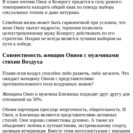
В плане интима Овну и Козерогу придется в силу разного
темперамента находить общий язык по поводу выбора
сексуальных техник и даже антуража.
Семейная жизнь может быть гармоничной при условии, что
жене Овну хватит мудрости, терпения позволить
целеустремленному мужу Козерогу действовать по его
стратегии. Нахрап не всегда является лучшим выбором на
пути к победе.
Совместимость женщин Овнов с мужчинами
стихии Воздуха
Пламя огня воздух способен либо разжечь, либо загасить. Что
ожидает женщину Овнов с представителями
противоположного пола воздушных знаков?
Женщина Овен и мужчина Близнецы подходят друг другу для
отношений на 50%.
Обоим партнерам присуща энергичность, общительность. И
Овен, и Близнецы являются представителями активных
стихий. Они хорошо совместимы духовно. А также их
объединяет любовь к путешествиям, экстремальному спорту,
шумным вечеринкам. Вместе этим интеллектуалам с хорошим