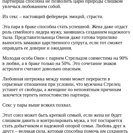
партнерша способна не позволить царю природы слишком
увлечься любованием собой.
Их секс – настоящий фейерверк эмоций, страсти.
Эта пара в браке способна стать успешной. Жена даже отдаст
роль семейного лидера мужу, занявшись созданием надежного
тыла. Представительница Овнов даже готова терпеливо
выносить замашки царственного супруга, если тот сможет
оправдать ее доверие и ожидания.
Молодая особа Овен с парнем Стрельцом совместима на 90%
в любви, а в браке только на 50%. Это сочетание знаков
астрологи считают довольно опасным.
Любовная интрижка между ними может перерасти в
серьезные отношения при условии, что мужчина Стрелец
устанет от свободы, а женщине по непонятным причинам
захочется терпеть непостоянство партнера.
Секс у пары выше всяких похвал.
Этот союз может быть крепкой семьей, если жена не будет
слишком давить и контролировать мужа, а тот постарается
стать добытчиком и надежной опорой семьи. Любовь друг к
другу – великая сила, которая способна помочь им сохранить