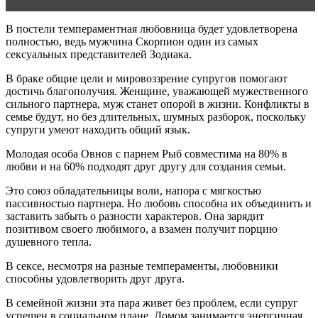
В постели темпераментная любовница будет удовлетворена
полностью, ведь мужчина Скорпион один из самых
сексуальных представителей Зодиака.
В браке общие цели и мировоззрение супругов помогают
достичь благополучия. Женщине, уважающей мужественного
сильного партнера, муж станет опорой в жизни. Конфликты в
семье будут, но без длительных, шумных разборок, поскольку
супруги умеют находить общий язык.
Молодая особа Овнов с парнем Рыб совместима на 80% в
любви и на 60% подходят друг другу для создания семьи.
Это союз обладательницы воли, напора с мягкостью
пассивностью партнера. Но любовь способна их объединить и
заставить забыть о разности характеров. Она зарядит
позитивом своего любимого, а взамен получит порцию
душевного тепла.
В сексе, несмотря на разные темпераменты, любовники
способны удовлетворить друг друга.
В семейной жизни эта пара живет без проблем, если супруг
успешен в социальном плане. Домом занимается энергичная,