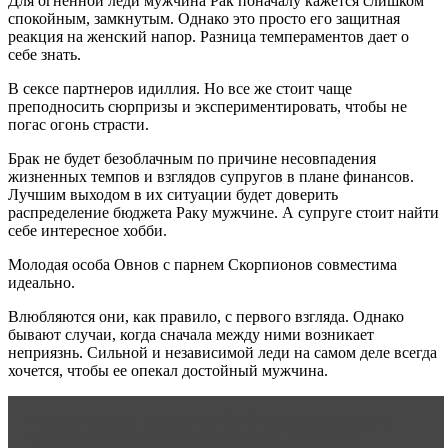
Для огненной леди мужчина Рак поначалу кажется слишком
спокойным, замкнутым. Однако это просто его защитная
реакция на женский напор. Разница темпераментов дает о
себе знать.
В сексе партнеров идиллия. Но все же стоит чаще
преподносить сюрпризы и экспериментировать, чтобы не
погас огонь страсти.
Брак не будет безоблачным по причине несовпадения
жизненных темпов и взглядов супругов в плане финансов.
Лучшим выходом в их ситуации будет доверить
распределение бюджета Раку мужчине. А супруге стоит найти
себе интересное хобби.
Молодая особа Овнов с парнем Скорпионов совместима
идеально.
Влюбляются они, как правило, с первого взгляда. Однако
бывают случаи, когда сначала между ними возникает
неприязнь. Сильной и независимой леди на самом деле всегда
хочется, чтобы ее опекал достойный мужчина.
Читать статью
Статья 16 СК РФ. Основания для
прекращения брака (действующая редакция)