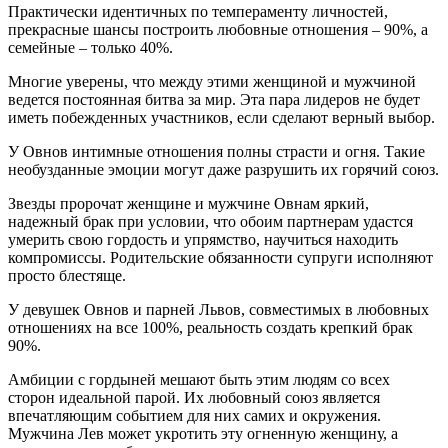
Практически идентичных по темпераменту личностей,
прекрасные шансы построить любовные отношения – 90%, а
семейные – только 40%.
Многие уверены, что между этими женщиной и мужчиной
ведется постоянная битва за мир. Эта пара лидеров не будет
иметь побежденных участников, если сделают верный выбор.
У Овнов интимные отношения полны страсти и огня. Такие
необузданные эмоции могут даже разрушить их горячий союз.
Звезды пророчат женщине и мужчине Овнам яркий,
надежный брак при условии, что обоим партнерам удастся
умерить свою гордость и упрямство, научиться находить
компромиссы. Родительские обязанности супруги исполняют
просто блестяще.
У девушек Овнов и парней Львов, совместимых в любовных
отношениях на все 100%, реальность создать крепкий брак
90%.
Амбиции с гордыней мешают быть этим людям со всех
сторон идеальной парой. Их любовный союз является
впечатляющим событием для них самих и окружения.
Мужчина Лев может укротить эту огненную женщину, а