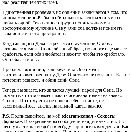
над реализацией этих идей.
Единственная проблема в их общении заключается в том, что
иногда женщине-Рыбы необходимо отключиться от мира и
побыть одной. Это немного трудно понять живому и
восторженному мужчине-Овну. Они оба должны понимать
важность личного пространства.
Когда женщина-Дева встречается с мужчиной-Овном,
возникает химия. Это не обычный брак, но он все еще может
сработать, если оба влюбятся и захотят, чтобы это сработало.
Они оба активны.
Проблема возникнет, если мужчина-Овен хочет
контролировать женщину-Деву. Она этого не потерпит. Как не
потерпит ревность и обвинений Овна.
Теперь вы знаете, кто является лучшей парой для Овна. Но
помните, что эта совместимость основана только на знаках
Солнца. Поэтому если не нашли себя в списке, не
расстраивайтесь, анализ натальной карты важнее.
P.S.
Подписывайтесь на мой
telegram-канал «Секреты
Зодиака»
. В закрепленном сообщении найдете чек-лист. Из
него узнаете, какие действия будут приносить вам деньги. Вас
ждут и другие астро секреты. Например, как пережить кризис