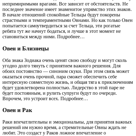
непримиримыми врагами. Все зависит от обстоятельств. Не
последнее значение имеет знаменитое упрямство этих знаков.
В начале отношений спокойные Тельцы будут покорены
страстными и темпераментными Овнами. Но как только Овен
попытается самоутвердиться за счет Тельца, эти рогатые
ребята тут же начнут бодаться, и лучше в этот момент не
становиться между ними. Подробнее…
Овен и Близнецы
Оба знака Зодиака очень ценят свою свободу и могут сколь
угодно долго тянуть с принятием важного решения. Для
обоих постоянство — синоним скуки. При этом связь может
оказаться очень прочной, пара сможет обеспечить себе
интересную совместную жизнь, и общая тяга к приключениям
будет удовлетворена полностью. Лидерство в этой паре не
будет постоянным, и рулить супруги будут по очереди.
Впрочем, это устроит всех. Подробнее…
Овен и Рак
Раки впечатлительны и эмоциональны, для принятия важных
решений им нужно время, а стремительные Овны ждать не
любят. Это создаст у Раков ложное впечатление о