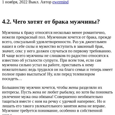
1 ноября, 2022
Выкл.
Автор
ewermind
4.2. Чего хотят от брака мужчины?
Мужчины к браку относятся несколько менее романтично,
нежели прекрасный пол. Мужчинам хочется от брака, прежде
всего, сексуальной удовлетворенности. Раз уж джентльмен
нашел в себе силы и мужество вступить в законный брак,
значит, секс у него должен случаться по первому требованию.
И чаще всего мужчины не слишком-то радостно относятся к
известию об усталости супруги. При всем том, если сам
мужчина сильно устал на работе, приставать к нему
нежелательно: ведь трудился он на благо семьи и теперь имеет
полное право выспаться! Ну, или перед телевизором
посидеть…
Большинству мужчин хочется, чтобы жены разделяли их
интересы. Пусть жена не любит рыбалку, но хотя бы понимать
увлечение мужа она обязана! Совершенно необязательно
тащиться вместе с ним на речку с удочкой наперевес. Но и
лишать его такого увлекательного занятия жена не вправе.
Мужчине требуется понимание, особенно в собственной