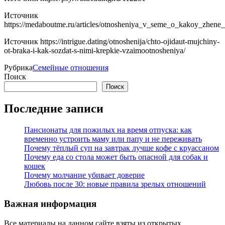
Источник
https://medaboutme.ru/articles/otnosheniya_v_seme_o_kakoy_zhen
Источник
https://intrigue.dating/otnoshenija/chto-ojidaut-mujchiny-
ot-braka-i-kak-sozdat-s-nimi-krepkie-vzaimootnosheniya/
Рубрика
Семейные отношения
Поиск
Поиск
Последние записи
Пансионаты для пожилых на время отпуска: как
временно устроить маму или папу и не переживать
Почему тёплый суп на завтрак лучше кофе с круассаном
Почему еда со стола может быть опасной для собак и
кошек
Почему молчание убивает доверие
Любовь после 30: новые правила зрелых отношений
Важная информация
Все материалы на данном сайте взяты из открытых