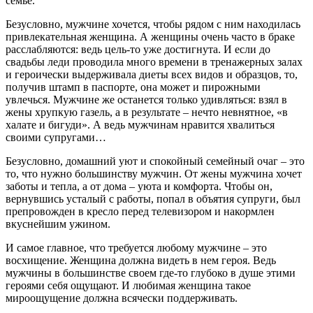
семье.
Безусловно, мужчине хочется, чтобы рядом с ним находилась
привлекательная женщина. А женщины очень часто в браке
расслабляются: ведь цель-то уже достигнута. И если до
свадьбы леди проводила много времени в тренажерных залах
и героически выдерживала диеты всех видов и образцов, то,
получив штамп в паспорте, она может и пирожными
увлечься. Мужчине же останется только удивляться: взял в
жены хрупкую газель, а в результате – нечто невнятное, «в
халате и бигуди». А ведь мужчинам нравится хвалиться
своими супругами…
Безусловно, домашний уют и спокойный семейный очаг – это
то, что нужно большинству мужчин. От жены мужчина хочет
заботы и тепла, а от дома – уюта и комфорта. Чтобы он,
вернувшись усталый с работы, попал в объятия супруги, был
препровожден в кресло перед телевизором и накормлен
вкуснейшим ужином.
И самое главное, что требуется любому мужчине – это
восхищение. Женщина должна видеть в нем героя. Ведь
мужчины в большинстве своем где-то глубоко в душе этими
героями себя ощущают. И любимая женщина такое
мироощущение должна всячески поддерживать.