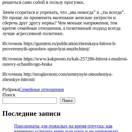
решиться само собой в пользу прогулки.
Зачем ссориться и упрекать, что „мы никогда” и „ты всегда”.
Не проще ли применить маленькие женские хитрости и
сберечь друг другу нервы? Чем меньше напряжения, тем
крепче семейные отношения, а позитивный подход всегда
лучше агрессивной политики.
Источник
https://gurutest.ru/publication/zhenskaya-hitrost-h-
proverennyih-sposobov-upravlyat-muzhchinoj/
Источник
https://www.kakprosto.ru/kak-257286-hitrost-i-mudrost-
osnovy-schastlivogo-braka
Источник
http://neoglavnom.com/semeynyie-otnosheniya-
zhenskye-hitrosti/
Рубрика
Семейные отношения
Поиск
Поиск
Последние записи
Пансионаты для пожилых на время отпуска: как
временно устроить маму или папу и не переживать