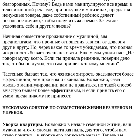
благородных. Почему? Ведь нами манипулируют все время: в
телевизионной рекламе, при покупке в магазинах, предлагая
ненужные товары, даже собственный ребенок делает
печальное личико, чтобы получить желаемое. Зачем же
усложнять себе и другим жизнь?
Начиная совместное проживание с мужчиной, мы
предполагаем, что прочные отношения зависят от доверия
друг к другу. Но, через какое-то время убеждаемся, что полная
искренность бывает очень некстати. Еще мамы учили нас: „Не
говори мужу всего. Если ты приняла решение, поверни дело
так, чтобы он думал, что сам пришел к такому мнению”.
Частенько бывает так, что женская хитрость оказывается более
эффективной, чем просьбы и скандалы. Возможно, сама
мысль о манипулировании вам не нравиться, но такой способ
зачастую бывает более эффективным, и если принять его с
умом, вреда никому не принесет.
НЕСКОЛЬКО СОВЕТОВ ПО СОВМЕСТНОЙ ЖИЗНИ БЕЗ НЕРВОВ И
УПРЕКОВ.
Уборка квартиры.
Возможно в начале семейной жизни, ваш
мужчина что-то сломал, вытирая пыль, для того, чтобы вам
стало понятно – к уборке его допускать нельзя. Теперь вы