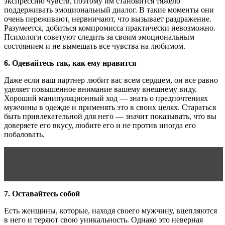
экспрессию чувств, поэтому им становится тяжело
поддерживать эмоциональный диалог. В такие моменты они
очень переживают, нервничают, что вызывает раздражение.
Разумеется, добиться компромисса практически невозможно.
Психологи советуют следить за своим эмоциональным
состоянием и не вымещать все чувства на любимом.
6. Одевайтесь так, как ему нравится
Даже если ваш партнер любит вас всем сердцем, он все равно
уделяет повышенное внимание вашему внешнему виду.
Хороший манипуляционный ход — знать о предпочтениях
мужчины в одежде и применять это в своих целях. Стараться
быть привлекательной для него — значит показывать, что вы
доверяете его вкусу, любите его и не против иногда его
побаловать.
Читать статью
Самое главное в отношениях между
мужчиной и женщиной
7. Оставайтесь собой
Есть женщины, которые, находя своего мужчину, вцепляются
в него и теряют свою уникальность. Однако это неверная