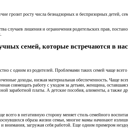
ие грозит росту числа безнадзорных и беспризорных детей, сем
а случаев лишения и ограничения родительских прав, постановк
.
учных семей, которые встречаются в на
тно с одним из родителей. Проблемами таких семей чаще всего 
иченные доходы, низкая материальная обеспеченность. Чаще все
нная совмещать работу с уходом за детьми, женщина, оставшаяс
ной заработной платы. А детские пособия, алименты, а также д
ще всего в негативную сторону меняет стиль семейного воспитан
, коснувшихся образа жизни семьи, многие мамы начинают излишн
ы и внимания, загружая себя работой. Еще одним примером незд