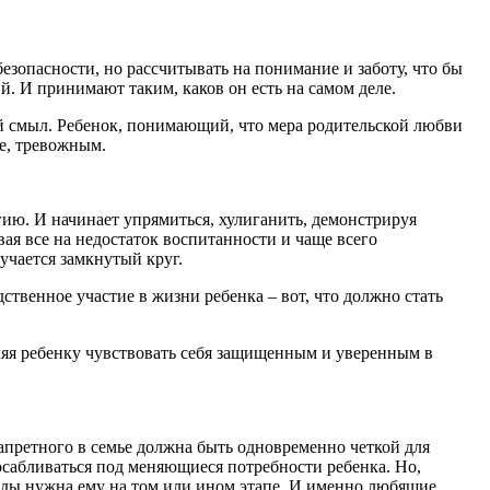
безопасности, но рассчитывать на понимание и заботу, что бы
й. И принимают таким, каков он есть на самом деле.
ый смыл. Ребенок, понимающий, что мера родительской любви
бе, тревожным.
гию. И начинает упрямиться, хулиганить, демонстрируя
я все на недостаток воспитанности и чаще всего
учается замкнутый круг.
твенное участие в жизни ребенка – вот, что должно стать
ляя ребенку чувствовать себя защищенным и уверенным в
апретного в семье должна быть одновременно четкой для
осабливаться под меняющиеся потребности ребенка. Но,
боды нужна ему на том или ином этапе. И именно любящие