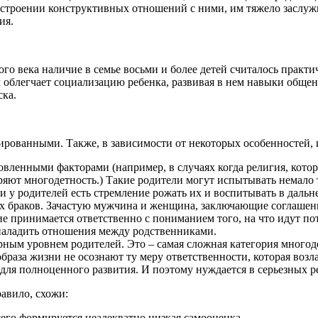
остроении конструктивных отношений с ними, им тяжело заслужи
ия.
того века наличие в семье восьми и более детей считалось практ
м облегчает социализацию ребенка, развивая в нем навыки общен
ска.
рованными. Также, в зависимости от некоторых особенностей, 
ловленными факторами (например, в случаях когда религия, кот
яют многодетность.) Такие родители могут испытывать немало т
 и у родителей есть стремление рожать их и воспитывать в даль
 браков. Зачастую мужчина и женщина, заключающие соглашени
е принимается ответственно с пониманием того, на что идут п
ь наладить отношения между родственниками.
ным уровнем родителей. Это – самая сложная категория многод
браза жизни не осознают ту меру ответственности, которая возла
й для полноценного развития. И поэтому нуждается в серьезных 
авило, схожи:
сего формируется неадекватно низкая самооценка.