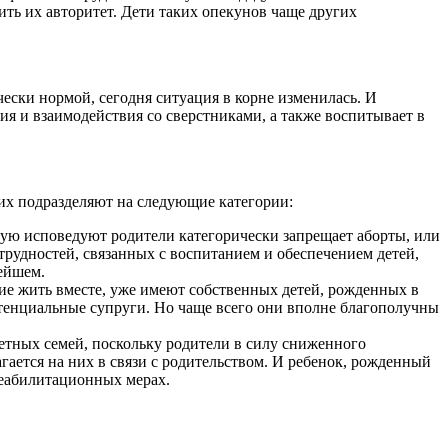
ть их авторитет. Дети таких опекунов чаще других
ически нормой, сегодня ситуация в корне изменилась. И
ия и взаимодействия со сверстниками, а также воспитывает в
их подразделяют на следующие категории:
орую исповедуют родители категорически запрещает аборты, или
рудностей, связанных с воспитанием и обеспечением детей,
нейшем.
е жить вместе, уже имеют собственных детей, рожденных в
отенциальные супруги. Но чаще всего они вполне благополучны
етных семей, поскольку родители в силу сниженного
гается на них в связи с родительством. И ребенок, рожденный
реабилитационных мерах.