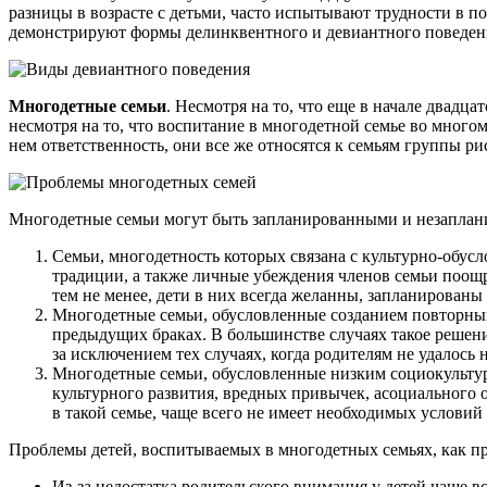
разницы в возрасте с детьми, часто испытывают трудности в п
демонстрируют формы делинквентного и девиантного поведен
Многодетные семьи
. Несмотря на то, что еще в начале двадца
несмотря на то, что воспитание в многодетной семье во много
нем ответственность, они все же относятся к семьям группы ри
Многодетные семьи могут быть запланированными и незаплани
Семьи, многодетность которых связана с культурно-обус
традиции, а также личные убеждения членов семьи поощр
тем не менее, дети в них всегда желанны, запланированы
Многодетные семьи, обусловленные созданием повторных
предыдущих браках. В большинстве случаях такое решени
за исключением тех случаях, когда родителям не удалос
Многодетные семьи, обусловленные низким социокультур
культурного развития, вредных привычек, асоциального о
в такой семье, чаще всего не имеет необходимых услови
Проблемы детей, воспитываемых в многодетных семьях, как пр
Из-за недостатка родительского внимания у детей чаще в