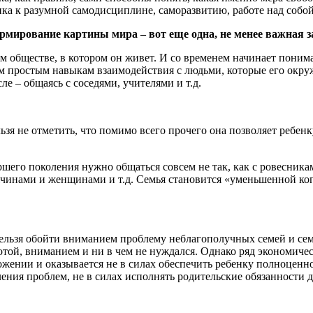
нка к разумной самодисциплине, саморазвитию, работе над собой
рмирование картины мира – вот еще одна, не менее важная з
 обществе, в котором он живет. И со временем начинает понимат
ым простым навыкам взаимодействия с людьми, которые его окру
е – общаясь с соседями, учителями и т.д.
ьзя не отметить, что помимо всего прочего она позволяет ребен
ршего поколения нужно общаться совсем не так, как с ровесника
инами и женщинами и т.д. Семья становится «уменьшенной копи
льзя обойти вниманием проблему неблагополучных семей и семе
отой, вниманием и ни в чем не нуждался. Однако ряд экономиче
ложении и оказывается не в силах обеспечить ребенку полноценн
ления проблем, не в силах исполнять родительские обязанности