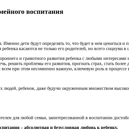
мейного воспитания
Именно дети будут определять то, что будет в нем цениться и по
ебенка касаются не только его родителей, но всего социума в 
роннего и грамотного развития ребенка с любыми интересами и
речь, решить проблемы его развития, прогнать страх, стать бо
 всем при этом несомненно важную, ключевую роль в процессе в
 людей, ребенок, даже будучи окруженным множеством высокок
ателен для любой семьи, заинтересованной в воспитании достой
спитания – абсолютная и безусловная любовь к ребенку.