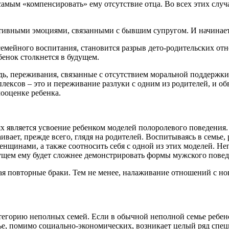
амым «компенсировать» ему отсутствие отца. Во всех этих случа
гативными эмоциями, связанными с бывшим супругом. И начинает
мейного воспитания, становится разрыв дето-родительских от
енок столкнется в будущем.
дь, переживания, связанные с отсутствием моральной поддержки 
ексов – это и переживание разлуки с одним из родителей, и обв
мооценке ребенка.
является усвоение ребенком моделей полоролевого поведения. К
ивает, прежде всего, глядя на родителей. Воспитываясь в семье
нщинами, а также соотносить себя с одной из этих моделей. Не
удущем ему будет сложнее демонстрировать формы мужского пове
ая повторные браки. Тем не менее, налаживание отношений с но
тегорию неполных семей. Если в обычной неполной семье ребено
ье, помимо социально-экономических, возникает целый ряд спе