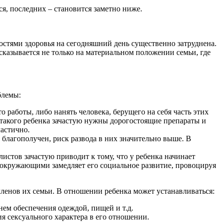
я, последних – становится заметно ниже.
стями здоровья на сегодняшний день существенно затруднена.
казывается не только на материальном положении семьи, где
блемы:
 работы, либо нанять человека, берущего на себя часть этих
я такого ребенка зачастую нужны дорогостоящие препараты и
астично.
благополучен, риск развода в них значительно выше. В
стов зачастую приводит к тому, что у ребенка начинает
с окружающими замедляет его социальное развитие, провоцируя
 членов их семьи. В отношении ребенка может устанавливаться:
ем обеспечения одеждой, пищей и т.д.
я сексуального характера в его отношении.