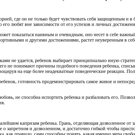
рией, где он не только будет чувствовать себя защищенным и в 
о его любят вне зависимости от его успехов и личных достижени
 может показаться наивным и очевидным, оно несет в себе важн
 спортивными и другими достижениями, растет неуверенным в се
пками не удается, ребенок выбирает принципиально иную страте
его не понимают причины подобного поведения ребенка, списыва
овоцируя на еще более неадекватные поведенческие реакции. Пол
бенок, готовность продемонстрировать самое живое и непосредс
бовь, не способна испортить ребенка и разбаловать его. Позво
ия.
алейшим капризам ребенка. Грань, отделяющая дозволенное от з
 о запретном и дозволенном, и достаточно гибкой чтобы присп
ка, как правило, сами способны понять, какая именно мера сво