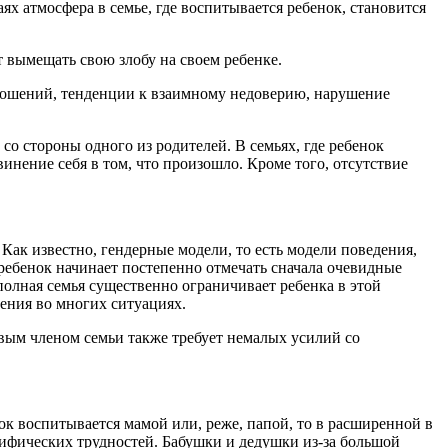
ях атмосфера в семье, где воспитывается ребенок, становится
 вымещать свою злобу на своем ребенке.
ношений, тенденции к взаимному недоверию, нарушение
со стороны одного из родителей. В семьях, где ребенок
инение себя в том, что произошло. Кроме того, отсутствие
ак известно, гендерные модели, то есть модели поведения,
, ребенок начинает постепенно отмечать сначала очевидные
полная семья существенно ограничивает ребенка в этой
дения во многих ситуациях.
вым членом семьи также требует немалых усилий со
к воспитывается мамой или, реже, папой, то в расширенной в
цифических трудностей. Бабушки и дедушки из-за большой