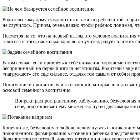
Родительскому дому суждено стать в жизни ребенка той террито
не случилось. Причем, очень важно чтобы ребенок понимал, чт
Несмотря на то, что на первый взгляд это условие воспитания
зависит от того, насколько хорошо он учится, радует близких
В том случае, если привлечь к себе внимание хорошими посту
беспричинный на первый взгляд негативизм. Родители чаще вс
«нагружают» его еще сильнее, отдаляя тем самым от себя и пр
Понимание и принятие чувств и эмоций, которые испытывает ре
основой семейного воспитания.
Вопреки распространенному заблуждению, безусловная лю
себе, она открывает ему множество путей для саморазвит
Конечно же, безусловную любовь нельзя путать с потаканием м
полноценного формирования в сознании ребенка представление
большинство родителей, доверяя интуиции и зная своего ребен