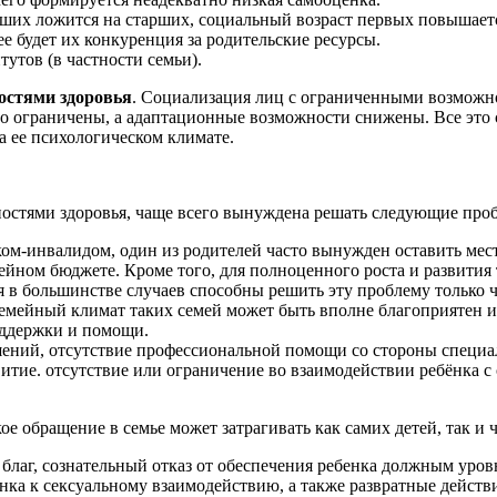
адших ложится на старших, социальный возраст первых повышаетс
е будет их конкуренция за родительские ресурсы.
утов (в частности семьи).
остями здоровья
. Социализация лиц с ограниченными возможно
но ограничены, а адаптационные возможности снижены. Все это с
а ее психологическом климате.
ностями здоровья, чаще всего вынуждена решать следующие про
м-инвалидом, один из родителей часто вынужден оставить место
емейном бюджете. Кроме того, для полноценного роста и развити
 в большинстве случаев способны решить эту проблему только ч
емейный климат таких семей может быть вполне благоприятен и 
поддержки и помощи.
ний, отсутствие профессиональной помощи со стороны специали
звитие. отсутствие или ограничение во взаимодействии ребёнка 
кое обращение в семье может затрагивать как самих детей, так и
лаг, сознательный отказ от обеспечения ребенка должным уровн
ка к сексуальному взаимодействию, а также развратные действи