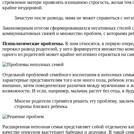
стремление матери проявлять излишнюю строгость, желая тем с
крайне нездоровой.
Зачастую после развода, мама не может справиться с не
Закономерным итогом сформировавшихся негативных стилей се
коммуникативных связей и множество проблем, с которыми реб
Психологические проблемы.
К ним относятся, в первую очере
пережил развод родителей, у него формируется множество компл
одного из родителей может крайне негативно отразиться на са
Отдельной проблемой семейного воспитания в неполных семьях 
характерные представителям того или иного пола, ребенок усва
внешние, затем поведенческие различия между мужчинами и же
возможности. И если, например, мальчик растет без отца, в б
Многие родители стремятся решить эту проблему, заключ
стороны близких ребенка.
Расширенная неполная семья представляет собой отдельную ка
качестве опекунов выступают бабушки и дедушки. В такой сем