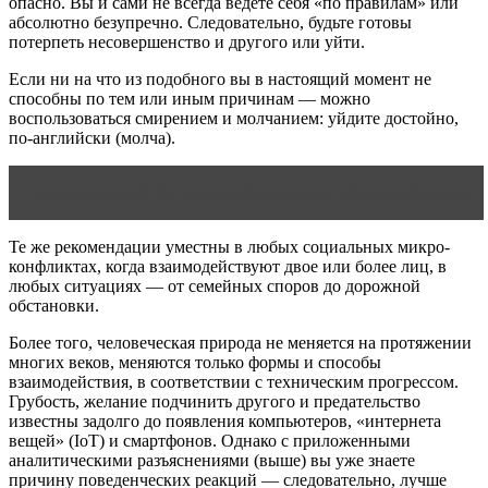
опасно. Вы и сами не всегда ведете себя «по правилам» или
абсолютно безупречно. Следовательно, будьте готовы
потерпеть несовершенство и другого или уйти.
Если ни на что из подобного вы в настоящий момент не
способны по тем или иным причинам — можно
воспользоваться смирением и молчанием: уйдите достойно,
по-английски (молча).
Читать статью
Клиника «Счастливая Семья» Москва
Те же рекомендации уместны в любых социальных микро-
конфликтах, когда взаимодействуют двое или более лиц, в
любых ситуациях — от семейных споров до дорожной
обстановки.
Более того, человеческая природа не меняется на протяжении
многих веков, меняются только формы и способы
взаимодействия, в соответствии с техническим прогрессом.
Грубость, желание подчинить другого и предательство
известны задолго до появления компьютеров, «интернета
вещей» (IoT) и смартфонов. Однако с приложенными
аналитическими разъяснениями (выше) вы уже знаете
причину поведенческих реакций — следовательно, лучше