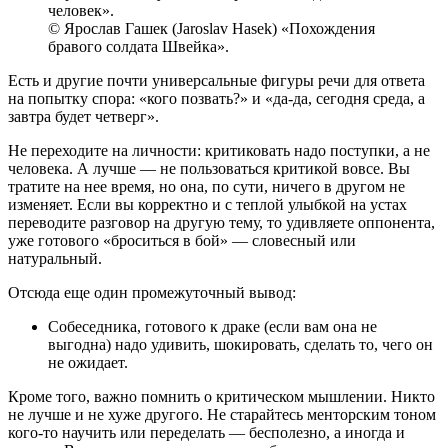
человек».
© Ярослав Гашек (Jaroslav Hasek) «Похождения
бравого солдата Швейка».
Есть и другие почти универсальные фигуры речи для ответа
на попытку спора: «кого позвать?» и «да-да, сегодня среда, а
завтра будет четверг».
Не переходите на личности: критиковать надо поступки, а не
человека. А лучше — не пользоваться критикой вовсе. Вы
тратите на нее время, но она, по сути, ничего в другом не
изменяет. Если вы корректно и с теплой улыбкой на устах
переводите разговор на другую тему, то удивляете оппонента,
уже готового «броситься в бой» — словесный или
натуральный.
Отсюда еще один промежуточный вывод:
Собеседника, готового к драке (если вам она не
выгодна) надо удивить, шокировать, сделать то, чего он
не ожидает.
Кроме того, важно помнить о критическом мышлении. Никто
не лучше и не хуже другого. Не старайтесь менторским тоном
кого-то научить или переделать — бесполезно, а иногда и