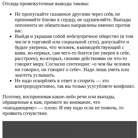
Отсюда промежуточные выводы таковы:
Не пропускайте сказанное другими через себя, не
принимайте близко к сердцу, не одушевляйте. Выпады
оппонента не обязательно направлены именно против
вас.
Выйдя и украшая собой небезупречное общество (в том
числе в торговой или социальной сети), допускайте и
будьте уверены, что человек, взаимодействующий с
вами, во-первых, сам чего-то боится (не уверен в себе,
расстроен), во-вторых, своими действиями он что-то
говорит миру. Согласно сентенции: «о чем бы человек
ни говорил, он говорит о себе». Надо лишь уметь или
захотеть услышать.
Не надо оскорблять в ответ и спорить — это
контрпродуктивно, так вы только усугубляете конфликт.
Поэтому, воспринимая какие-либо речи или выпады,
обращенные к вам, примите во внимание, что
«нападающему» — плохо. И ему надо если не помочь, то
проявить сочувствие.
Читать статью
Дыхание жизни. Как помочь себе при
хронической усталости?