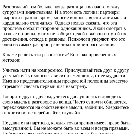
Разногласий тем больше, когда разница в возрасте между
супругами значительная. И в этом есть логика: партнеры
выросли в разное время, многие вопросы воспитания могли
кардинально отличаться. Однако нельзя сказать, что эта
проблема обходит стороной однокашников. Люди смотрят в
разные стороны, у них нет общих целей в жизни и путей их
достижения, отсюда и разводы. Психологи уверяют, что это
одна из самых распространенных причин расставания.
Как же решить эти разногласия? Есть ряд проверенных
методов:
Учитесь идти на компромисс. Прислушивайтесь друг к другу,
уступайте. Тут многое зависит от женщины, от ее мудрости.
Именно представительницы прекрасной половины зачастую
стремятся сделать первый шаг навстречу.
Говорите друг с другом, учитесь дослушивать и доводить
свою мысль в разговоре до конца. Часто супруги сбиваются,
переключаются на собственные мысли, амбиции. Удержитесь
от критики, не перебивайте, слушайте.
Не давите на партнера, каждая точка зрения имеет право быть
выслушанной. Вы не можете быть во всем и всегда правыми.
Поймите своего собеседника, а уже после, без напора,