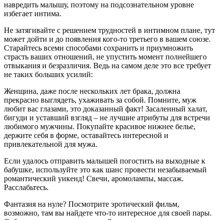
навредить малышу, поэтому на подсознательном уровне
избегает интима.
Не затягивайте с решением трудностей в интимном плане, тут
может дойти и до появления кого-то третьего в вашем союзе.
Старайтесь всеми способами сохранить и приумножить
страсть ваших отношений, не упустить момент полнейшего
отвыкания и безразличия. Ведь на самом деле это все требует
не таких больших усилий:
Женщина, даже после нескольких лет брака, должна
прекрасно выглядеть, ухаживать за собой. Помните, муж
любит вас глазами, это доказанный факт! Засаленный халат,
бигуди и уставший взгляд – не лучшие атрибуты для встречи
любимого мужчины. Покупайте красивое нижнее белье,
держите себя в форме, оставайтесь интересной и
привлекательной для мужа.
Если удалось отправить малышей погостить на выходные к
бабушке, используйте это как шанс провести незабываемый
романтический уикенд! Свечи, аромолампы, массаж.
Расслабьтесь.
Фантазия на нуле? Посмотрите эротический фильм,
возможно, там вы найдете что-то интересное для своей пары.