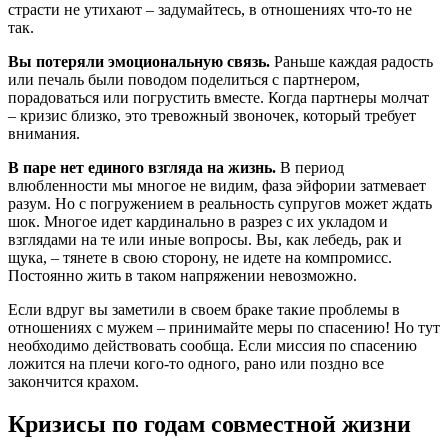
страсти не утихают – задумайтесь, в отношениях что-то не
так.
Вы потеряли эмоциональную связь.
Раньше каждая радость
или печаль были поводом поделиться с партнером,
порадоваться или погрустить вместе. Когда партнеры молчат
– кризис близко, это тревожный звоночек, который требует
внимания.
В паре нет единого взгляда на жизнь.
В период
влюбленности мы многое не видим, фаза эйфории затмевает
разум. Но с погружением в реальность супругов может ждать
шок. Многое идет кардинально в разрез с их укладом и
взглядами на те или иные вопросы. Вы, как лебедь, рак и
щука, – тянете в свою сторону, не идете на компромисс.
Постоянно жить в таком напряжении невозможно.
Если вдруг вы заметили в своем браке такие проблемы в
отношениях с мужем – принимайте меры по спасению! Но тут
необходимо действовать сообща. Если миссия по спасению
ложится на плечи кого-то одного, рано или поздно все
закончится крахом.
Кризисы по годам совместной жизни