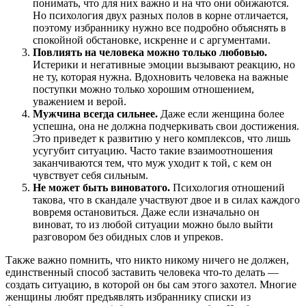
понимать, что для них важно и на что они обижаются.
Но психология двух разных полов в корне отличается,
поэтому избраннику нужно все подробно объяснять в
спокойной обстановке, искренне и с аргументами.
Повлиять на человека можно только любовью.
Истерики и негативные эмоции вызывают реакцию, но
не ту, которая нужна. Вдохновить человека на важные
поступки можно только хорошим отношением,
уважением и верой.
Мужчина всегда сильнее.
Даже если женщина более
успешна, она не должна подчеркивать свои достижения.
Это приведет к развитию у него комплексов, что лишь
усугубит ситуацию. Часто такие взаимоотношения
заканчиваются тем, что муж уходит к той, с кем он
чувствует себя сильным.
Не может быть виноватого.
Психология отношений
такова, что в скандале участвуют двое и в силах каждого
вовремя остановиться. Даже если изначально он
виноват, то из любой ситуации можно было выйти
разговором без обидных слов и упреков.
Также важно помнить, что никто никому ничего не должен,
единственный способ заставить человека что-то делать —
создать ситуацию, в которой он бы сам этого захотел. Многие
женщины любят предъявлять избраннику списки из