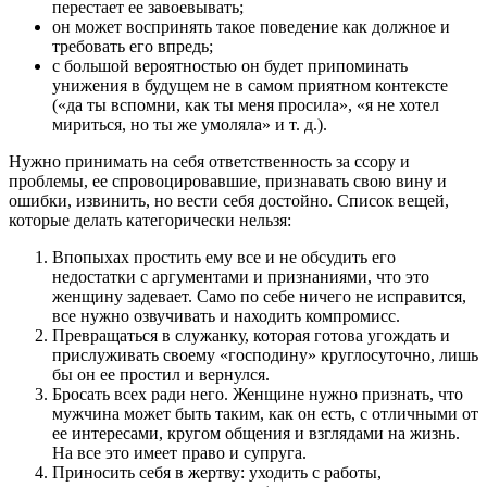
перестает ее завоевывать;
он может воспринять такое поведение как должное и
требовать его впредь;
с большой вероятностью он будет припоминать
унижения в будущем не в самом приятном контексте
(«да ты вспомни, как ты меня просила», «я не хотел
мириться, но ты же умоляла» и т. д.).
Нужно принимать на себя ответственность за ссору и
проблемы, ее спровоцировавшие, признавать свою вину и
ошибки, извинить, но вести себя достойно. Список вещей,
которые делать категорически нельзя:
Впопыхах простить ему все и не обсудить его
недостатки с аргументами и признаниями, что это
женщину задевает. Само по себе ничего не исправится,
все нужно озвучивать и находить компромисс.
Превращаться в служанку, которая готова угождать и
прислуживать своему «господину» круглосуточно, лишь
бы он ее простил и вернулся.
Бросать всех ради него. Женщине нужно признать, что
мужчина может быть таким, как он есть, с отличными от
ее интересами, кругом общения и взглядами на жизнь.
На все это имеет право и супруга.
Приносить себя в жертву: уходить с работы,