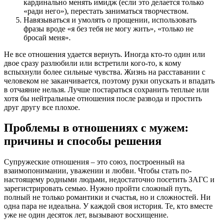
кардинально менять имидж (если это делается только
«ради него»), перестать заниматься творчеством.
Навязываться и умолять о прощении, использовать
фразы вроде «я без тебя не могу жить», «только не
бросай меня».
Не все отношения удается вернуть. Иногда кто-то один или
двое сразу разлюбили или встретили кого-то, к кому
вспыхнули более сильные чувства. Жизнь на расставании с
человеком не заканчивается, поэтому руки опускать и впадать
в отчаяние нельзя. Лучше постараться сохранить теплые или
хотя бы нейтральные отношения после развода и простить
друг другу все плохое.
Проблемы в отношениях с мужем:
причины и способы решения
Супружеские отношения – это союз, построенный на
взаимопонимании, уважении и любви. Чтобы стать по-
настоящему родными людьми, недостаточно посетить ЗАГС и
зарегистрировать семью. Нужно пройти сложный путь,
полный не только романтики и счастья, но и сложностей. Ни
одна пара не идеальна. У каждой своя история. Те, кто вместе
уже не один десяток лет, вызывают восхищение.