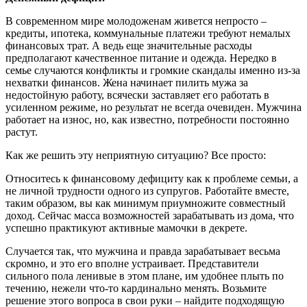
В современном мире молодоженам живется непросто –
кредиты, ипотека, коммунальные платежи требуют немалых
финансовых трат. А ведь еще значительные расходы
предполагают качественное питание и одежда. Нередко в
семье случаются конфликты и громкие скандалы именно из-за
нехватки финансов. Жена начинает пилить мужа за
недостойную работу, всячески заставляет его работать в
усиленном режиме, но результат не всегда очевиден. Мужчина
работает на износ, но, как известно, потребности постоянно
растут.
Как же решить эту неприятную ситуацию? Все просто:
Относитесь к финансовому дефициту как к проблеме семьи, а
не личной трудности одного из супругов. Работайте вместе,
таким образом, вы как минимум приумножите совместный
доход. Сейчас масса возможностей зарабатывать из дома, что
успешно практикуют активные мамочки в декрете.
Случается так, что мужчина и правда зарабатывает весьма
скромно, и это его вполне устраивает. Представители
сильного пола ленивые в этом плане, им удобнее плыть по
течению, нежели что-то кардинально менять. Возьмите
решение этого вопроса в свои руки – найдите подходящую