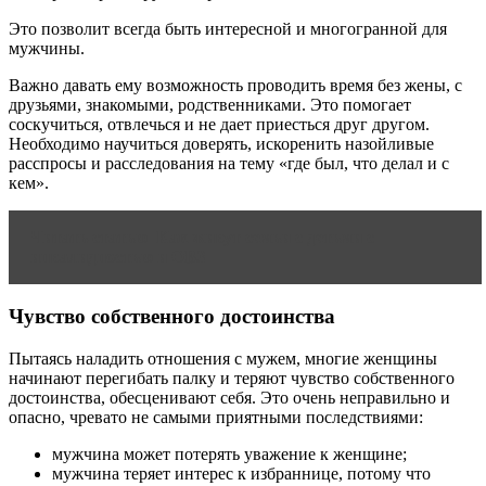
Это позволит всегда быть интересной и многогранной для
мужчины.
Важно давать ему возможность проводить время без жены, с
друзьями, знакомыми, родственниками. Это помогает
соскучиться, отвлечься и не дает приесться друг другом.
Необходимо научиться доверять, искоренить назойливые
расспросы и расследования на тему «где был, что делал и с
кем».
Читать статью
Как живут семьи с детьми с
инвалидностью и ОВЗ
Чувство собственного достоинства
Пытаясь наладить отношения с мужем, многие женщины
начинают перегибать палку и теряют чувство собственного
достоинства, обесценивают себя. Это очень неправильно и
опасно, чревато не самыми приятными последствиями:
мужчина может потерять уважение к женщине;
мужчина теряет интерес к избраннице, потому что