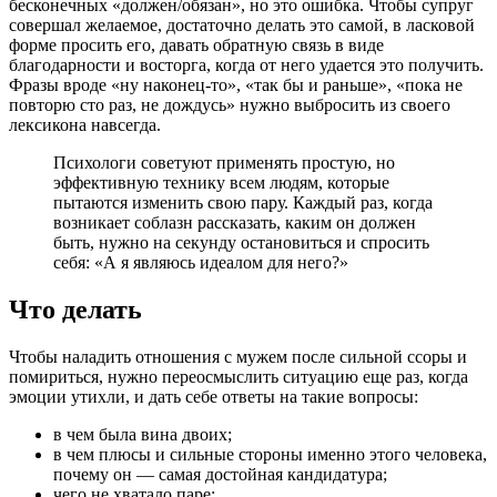
бесконечных «должен/обязан», но это ошибка. Чтобы супруг
совершал желаемое, достаточно делать это самой, в ласковой
форме просить его, давать обратную связь в виде
благодарности и восторга, когда от него удается это получить.
Фразы вроде «ну наконец-то», «так бы и раньше», «пока не
повторю сто раз, не дождусь» нужно выбросить из своего
лексикона навсегда.
Психологи советуют применять простую, но
эффективную технику всем людям, которые
пытаются изменить свою пару. Каждый раз, когда
возникает соблазн рассказать, каким он должен
быть, нужно на секунду остановиться и спросить
себя: «А я являюсь идеалом для него?»
Что делать
Чтобы наладить отношения с мужем после сильной ссоры и
помириться, нужно переосмыслить ситуацию еще раз, когда
эмоции утихли, и дать себе ответы на такие вопросы:
в чем была вина двоих;
в чем плюсы и сильные стороны именно этого человека,
почему он — самая достойная кандидатура;
чего не хватало паре;