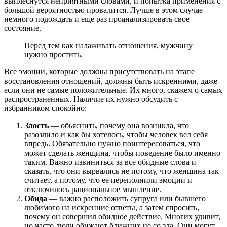
выплеснутся неприятными словами, и попытка применения с
большой вероятностью провалится. Лучше в этом случае
немного подождать и еще раз проанализировать свое
состояние.
Перед тем как налаживать отношения, мужчину
нужно простить.
Все эмоции, которые должны присутствовать на этапе
восстановления отношений, должны быть искренними, даже
если они не самые положительные. Их много, скажем о самых
распространенных. Наличие их нужно обсудить с
избранником спокойно:
Злость
— обьяснить, почему она возникла, что
разозлило и как бы хотелось, чтобы человек вел себя
впредь. Обязательно нужно поинтересоваться, что
может сделать женщина, чтобы поведение было именно
таким. Важно извиниться за все обидные слова и
сказать, что они вырвались не потому, что женщина так
считает, а потому, что ее переполнили эмоции и
отключилось рациональное мышление.
Обида
— важно расположить супруга или бывшего
любимого на искренние ответы, а затем спросить,
почему он совершил обидное действие. Многих удивит,
но часто люди обижают ближних не со зла. Они могут