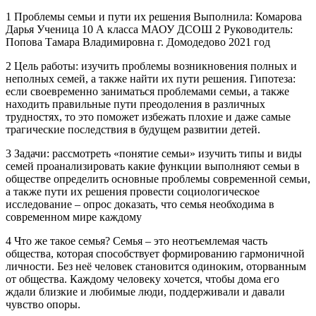
1 Проблемы семьи и пути их решения Выполнила: Комарова
Дарья Ученица 10 А класса МАОУ ДСОШ 2 Руководитель:
Попова Тамара Владимировна г. Домодедово 2021 год
2 Цель работы: изучить проблемы возникновения полных и
неполных семей, а также найти их пути решения. Гипотеза:
если своевременно заниматься проблемами семьи, а также
находить правильные пути преодоления в различных
трудностях, то это поможет избежать плохие и даже самые
трагические последствия в будущем развитии детей.
3 Задачи: рассмотреть «понятие семьи» изучить типы и виды
семей проанализировать какие функции выполняют семьи в
обществе определить основные проблемы современной семьи,
а также пути их решения провести социологическое
исследование – опрос доказать, что семья необходима в
современном мире каждому
4 Что же такое семья? Семья – это неотъемлемая часть
общества, которая способствует формированию гармоничной
личности. Без неё человек становится одиноким, оторванным
от общества. Каждому человеку хочется, чтобы дома его
ждали близкие и любимые люди, поддерживали и давали
чувство опоры.