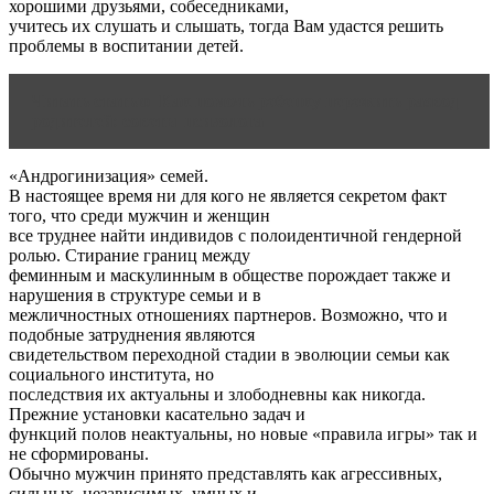
хорошими друзьями, собеседниками,
учитесь их слушать и слышать, тогда Вам удастся решить
проблемы в воспитании детей.
Читать статью
Как помочь ребенку пережить развод
родителей: советы психолога
«Андрогинизация» семей.
В настоящее время ни для кого не является секретом факт
того, что среди мужчин и женщин
все труднее найти индивидов с полоидентичной гендерной
ролью. Стирание границ между
феминным и маскулинным в обществе порождает также и
нарушения в структуре семьи и в
межличностных отношениях партнеров. Возможно, что и
подобные затруднения являются
свидетельством переходной стадии в эволюции семьи как
социального института, но
последствия их актуальны и злободневны как никогда.
Прежние установки касательно задач и
функций полов неактуальны, но новые «правила игры» так и
не сформированы.
Обычно мужчин принято представлять как агрессивных,
сильных, независимых, умных и