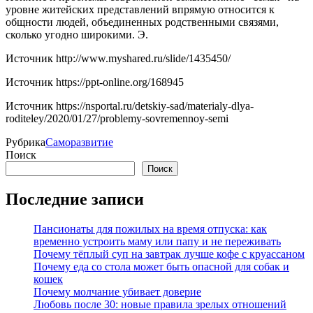
уровне житейских представлений впрямую от­носится к
общности людей, объединенных родственными связями,
сколько угодно широкими. Э.
Источник
http://www.myshared.ru/slide/1435450/
Источник
https://ppt-online.org/168945
Источник
https://nsportal.ru/detskiy-sad/materialy-dlya-
roditeley/2020/01/27/problemy-sovremennoy-semi
Рубрика
Саморазвитие
Поиск
Поиск
Последние записи
Пансионаты для пожилых на время отпуска: как
временно устроить маму или папу и не переживать
Почему тёплый суп на завтрак лучше кофе с круассаном
Почему еда со стола может быть опасной для собак и
кошек
Почему молчание убивает доверие
Любовь после 30: новые правила зрелых отношений