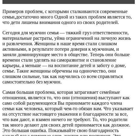
Примеров проблем, с которыми сталкиваются современные
семьи,достаточно много Одной из таких проблем является то,
что дети лишены внимания одного из своих родителей.
Сегодня для мужчин семья — тяжкий груз ответственности,
материальные растраты, уйма ограничений на личную жизнь
и развлечения. Женщины в наше время стали слишком
активными, в результате потери доверия к мужчинам, и
заняли доминирующее место в обществе. Теперь они больше
времени стали уделять на саморазвитие и становление
карьеры, а меньше — на воспитание детей и заботу о доме,
семье. Такие женщины обречены на одиночество, они
слишком сильные, так как научились со всем справляться
самостоятельно без мужчин.
Самая большая проблема, которая затрагивает семейные
отношения, является то, что они (отношения) выступают как
само собой разумеющееся Вы принимаете каждого члена
семьи как человека, который чем-то обязан вам. Что указывает
на отсутствие настоящего уважения и благодарности за все,
что вам дают, и взамен ничего не требуют. То, что родители
так много делают для своих детей принимается как должное.
Это большая ошибка. Показывайте свою благодарность
каждый раз с помощью слов, жестов или поступков. Это