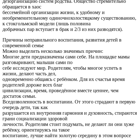
дезорганизацию систем родства. Общество стремительно
обращается в хаос
бессемейной организации жизни, к удобному и
необременительному одиночнохолостяцкому существованию,
к стокгольмской модели (лишь половина
добрачных пар вступает в брак и 2/3 из них разводятся).
Причины неправильного воспитания, развития детей в
современной семье
Можно выделить несколько значимых причин:
Многие дети предназначены сами себе. На площадке мамы
разговаривают, малыши сами по
себе исследуют мир. Родителям, чтобы многое успеть в
жизни, делают часть дел,
одновременно общаясь с ребёнком. Для их счастья время
родителей дороже всех благ
цивилизации, время, проведённое вместе ценнее, чем
достаток семьи.
Вседозволенность в воспитании. От этого страдают в первую
очередь дети, так как
разрушается их внутренняя гармония и духовность, стираются
грани социализации здоровой
личности. Родителям стоит подумать, не делают ли они хуже
ребёнку, ориентируясь на такое
воспитание, лучше найти золотую середину в этом вопросе