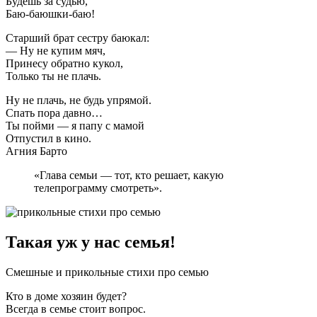
Будешь за судью,
Баю-баюшки-баю!
Старший брат сестру баюкал:
— Ну не купим мяч,
Принесу обратно кукол,
Только ты не плачь.
Ну не плачь, не будь упрямой.
Спать пора давно…
Ты пойми — я папу с мамой
Отпустил в кино.
Агния Барто
«Глава семьи — тот, кто решает, какую
телепрограмму смотреть».
Такая уж у нас семья!
Смешные и прикольные стихи про семью
Кто в доме хозяин будет?
Всегда в семье стоит вопрос.