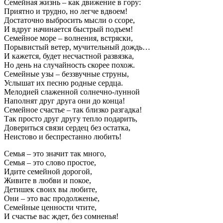
Семейная жизнь – как движение в гору:
Приятно и трудно, но легче вдвоем!
Достаточно выбросить мысли о ссоре,
И вдруг начинается быстрый подъем!
Семейное море – волнения, встряски,
Порывистый ветер, мучительный дождь…
И кажется, будет несчастной развязка,
Но день на случайность скорее похож.
Семейные узы – беззвучные струны,
Услышат их песню родные сердца.
Мелодией слаженной солнечно-лунной
Наполнят друг друга они до конца!
Семейное счастье – так близко разгадка!
Так просто друг другу тепло подарить,
Довериться связи сердец без остатка,
Неистово и беспрестанно любить!
Семья – это значит так много,
Семья – это слово простое,
Идите семейной дорогой,
Живите в любви и покое,
Детишек своих вы любите,
Они – это вас продолженье,
Семейные ценности чтите,
И счастье вас ждет, без сомненья!