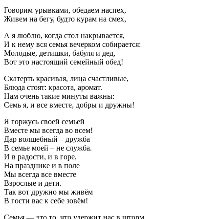
Говорим урывками, обедаем наспех,
Живем на бегу, будто курам на смех,
А я люблю, когда стол накрывается,
И к нему вся семья вечерком собирается:
Молодые, детишки, бабуля и дед, –
Вот это настоящий семейный обед!
Скатерть красивая, лица счастливые,
Блюда стоят: красота, аромат.
Нам очень такие минуты важны:
Семь я, и все вместе, добры и дружны!
Я горжусь своей семьей
Вместе мы всегда во всем!
Дар волшебный – дружба
В семье моей – не служба.
И в радости, и в горе,
На празднике и в поле
Мы всегда все вместе
Взрослые и дети.
Так вот дружно мы живём
В гости вас к себе зовём!
Семья — это то, что удержит нас в шторм,