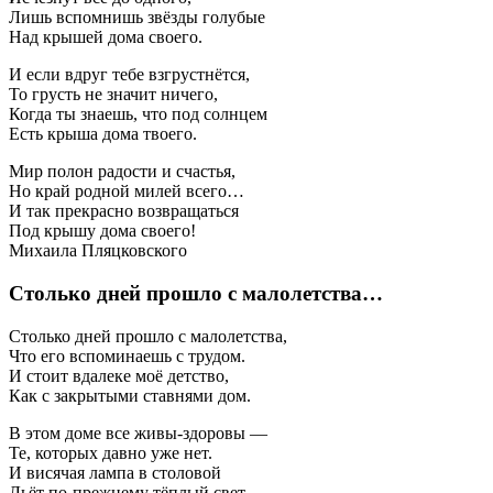
Лишь вспомнишь звёзды голубые
Над крышей дома своего.
И если вдруг тебе взгрустнётся,
То грусть не значит ничего,
Когда ты знаешь, что под солнцем
Есть крыша дома твоего.
Мир полон радости и счастья,
Но край родной милей всего…
И так прекрасно возвращаться
Под крышу дома своего!
Михаила Пляцковского
Столько дней прошло с малолетства…
Столько дней прошло с малолетства,
Что его вспоминаешь с трудом.
И стоит вдалеке моё детство,
Как с закрытыми ставнями дом.
В этом доме все живы-здоровы —
Те, которых давно уже нет.
И висячая лампа в столовой
Льёт по-прежнему тёплый свет.