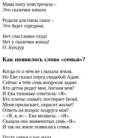
Мама папу повстречала –
Это сказочки начало.
Родила для папы сына –
Это будет середина.
Нет счастливее отца!
Нет у сказочки конца!
О. Бундур
Как появилось слово «семья»?
Когда-то о нём не слыхала земля.
Но Еве сказал перед свадьбой Адам:
Сейчас я тебе семь вопросов задам:
Кто деток родит мне, богиня моя?
И Ева тихонько ответила: «Я».
Кто платье сошьёт, постирает бельё.
Меня приласкает, украсит жильё?
Ответь на вопрос подруга моя?
– «Я, я, я» – Ева молвила – «Я».
Сказала она знаменитых семь «Я».
И так на земле появилась семья.
Пусть семья у нас мала,