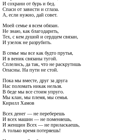
И сохрани от бурь и бед.
Спаси от зависти и сглаза.
А, если нужно, дай совет.
Моей семье я всем обязан.
Не знаю, как благодарить,
Тех, с кем душой и сердцем связан,
И узелок не разрубить.
В семье мы все как будто прутья,
И в веник связаны тугой.
Сплелись, да так, что не раскрутишь
Опасны. На пути не стой.
Пока мы вместе, друг за друга
Нас поломать никак нельзя.
В беде мы все стоим упруго.
Мы клан, мы племя, мы семья.
Кирилл Хамов
Всех денег — не переберешь
И всех машин — не поменяешь,
И женщин Всех — не приласкаешь,
А только время потеряешь!