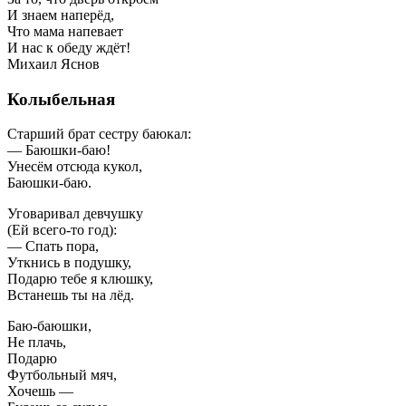
И знаем наперёд,
Что мама напевает
И нас к обеду ждёт!
Михаил Яснов
Колыбельная
Старший брат сестру баюкал:
— Баюшки-баю!
Унесём отсюда кукол,
Баюшки-баю.
Уговаривал девчушку
(Ей всего-то год):
— Спать пора,
Уткнись в подушку,
Подарю тебе я клюшку,
Встанешь ты на лёд.
Баю-баюшки,
Не плачь,
Подарю
Футбольный мяч,
Хочешь —