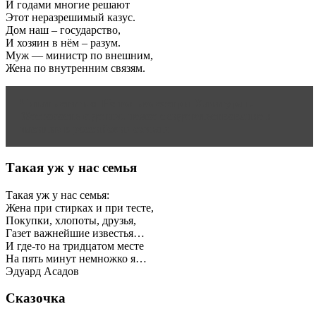
И годами многие решают
Этот неразрешимый казус.
Дом наш – государство,
И хозяин в нём – разум.
Муж — министр по внешним,
Жена по внутренним связям.
Читать статью
Не только сестры Хачатурян.
Жестокость к детям, немое свидетельствование и
насилие в российских семьях
Такая уж у нас семья
Такая уж у нас семья:
Жена при стирках и при тесте,
Покупки, хлопоты, друзья,
Газет важнейшие известья…
И где-то на тридцатом месте
На пять минут немножко я…
Эдуард Асадов
Сказочка