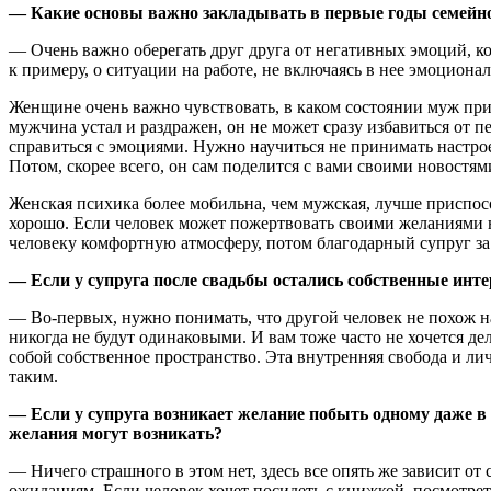
— Какие основы важно закладывать в первые годы семейн
— Очень важно оберегать друг друга от негативных эмоций, к
к примеру, о ситуации на работе, не включаясь в нее эмоцион
Женщине очень важно чувствовать, в каком состоянии муж пришел
мужчина устал и раздражен, он не может сразу избавиться от п
справиться с эмоциями. Нужно научиться не принимать настрое
Потом, скорее всего, он сам поделится с вами своими новостям
Женская психика более мобильна, чем мужская, лучше приспос
хорошо. Если человек может пожертвовать своими желаниями н
человеку комфортную атмосферу, потом благодарный супруг за 
— Если у супруга после свадьбы остались собственные интер
— Во-первых, нужно понимать, что другой человек не похож на 
никогда не будут одинаковыми. И вам тоже часто не хочется де
собой собственное пространство. Эта внутренняя свобода и ли
таким.
— Если у супруга возникает желание побыть одному даже в 
желания могут возникать?
— Ничего страшного в этом нет, здесь все опять же зависит от
ожиданиям. Если человек хочет посидеть с книжкой, посмотрет