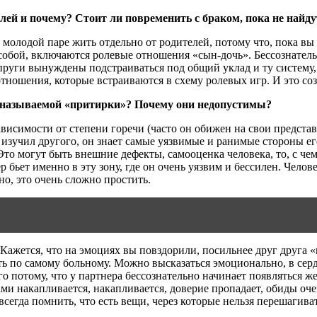
лей и почему? Стоит ли повременить с браком, пока не найд
 молодой паре жить отдельно от родителей, потому что, пока вы 
 собой, включаются ролевые отношения «сын-дочь». Бессознател
пруги вынуждены подстраиваться под общий уклад и ту систему, 
отношения, которые встраиваются в схему ролевых игр. И это с
к называемой «притирки»? Почему они недопустимы?
ависимости от степени горечи (часто он обижен на свои предста
о изучил другого, он знает самые уязвимые и ранимые стороны е
Это могут быть внешние дефекты, самооценка человека, то, с че
р бьет именно в эту зону, где он очень уязвим и бессилен. Челове
но, это очень сложно простить.
ажется, что на эмоциях вы повздорили, посильнее друг друга «к
ть по самому больному. Можно высказаться эмоционально, в серд
го потому, что у партнера бессознательно начинает появляться ж
ми накапливается, накапливается, доверие пропадает, обиды оч
егда помнить, что есть вещи, через которые нельзя перешагиват