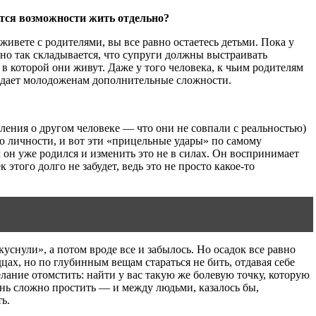
утся возможности жить отдельно?
живете с родителями, вы все равно остаетесь детьми. Пока у
ьно так складывается, что супруги должны выстраивать
в которой они живут. Даже у того человека, к чьим родителям
оздает молодоженам дополнительные сложности.
вления о другом человеке — что они не совпали с реальностью)
го личности, и вот эти «прицельные удары» по самому
м он уже родился и изменить это не в силах. Он воспринимает
к этого долго не забудет, ведь это не просто какое-то
уснули», а потом вроде все и забылось. Но осадок все равно
цах, но по глубинным вещам стараться не бить, отдавая себе
елание отомстить: найти у вас такую же болевую точку, которую
ень сложно простить — и между людьми, казалось бы,
ь.