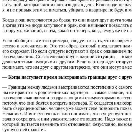
ситуаций, которые возникают изо дня в день. Если люди не науч
я, я не привык этим заниматься, убирать в квартире не буду, в м
Когда люди встречаются до брака, то они видят друг друга то
а когда эти же люди вступают в брак, они начинают позволять 
в пору ухаживаний, и тем, какой он теперь, когда ему уже не н
Если обобщить все эти примеры, следует сказать, что в совре
весело и замечательно. Это тот образ, который предлагают нам
его окружает. Но если супруги вступают в брак с ожиданием п
разочарованию. Спасательный круг в данной ситуации — взаим
делиться этими эмоциями с другим. Если партнер ждет от другог
понимают, что им друг с другом интересно, что они могут вме
— Когда наступает время выстраивать границы друг с друго
— Границы между людьми выстраиваются постепенно с самого н
им не нравится в родственниках партнера — самое главное, ч
разочаровывающими и раздражающими стимуляторами выступают
потому, что они боятся потерять партнера. И создается иллюзо
быть сверхценностью, человек уже может себе позволить показ
желаниях. И вот тут очень важно понимать, что существует нек
важно сохранять к ним уважительное отношение. Надо также по
который пытается изменить эти отношения, безусловно, вызове
супруги нейтралитет.