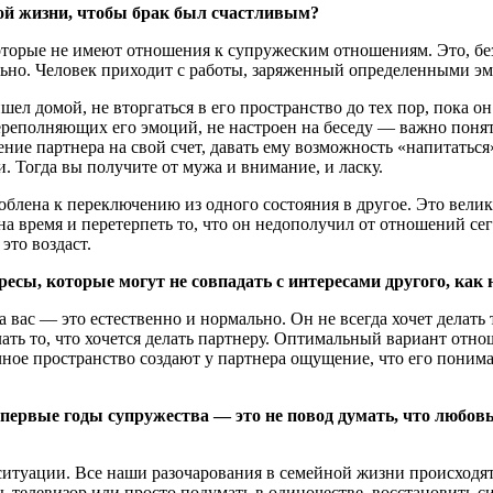
ой жизни, чтобы брак был счастливым?
оторые не имеют отношения к супружеским отношениям. Это, без
ально. Человек приходит с работы, заряженный определенными эм
 домой, не вторгаться в его пространство до тех пор, пока он с
ереполняющих его эмоций, не настроен на беседу — важно понять,
ние партнера на свой счет, давать ему возможность «напитаться
и. Тогда вы получите от мужа и внимание, и ласку.
облена к переключению из одного состояния в другое. Это вели
а время и перетерпеть то, что он недополучил от отношений се
это воздаст.
есы, которые могут не совпадать с интересами другого, как 
вас — это естественно и нормально. Он не всегда хочет делать т
лать то, что хочется делать партнеру. Оптимальный вариант отн
чное пространство создают у партнера ощущение, что его понима
первые годы супружества — это не повод думать, что любовь
 ситуации. Все наши разочарования в семейной жизни происходят
ь телевизор или просто подумать в одиночестве, восстановить с