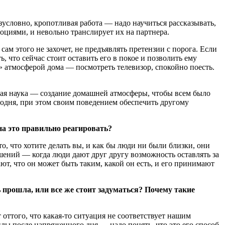
условно, кропотливая работа — надо научиться рассказывать,
оциями, и невольно транслирует их на партнера.
ам этого не захочет, не предъявлять претензии с порога. Если
 что сейчас стоит оставить его в покое и позволить ему
» атмосферой дома — посмотреть телевизор, спокойно поесть.
кая наука — создание домашней атмосферы, чтобы всем было
годня, при этом своим поведением обеспечить другому
на это правильно реагировать?
о, что хотите делать вы, и как бы люди ни были близки, они
ошений — когда люди дают друг другу возможность оставлять за
ют, что он может быть таким, какой он есть, и его принимают
 прошла, или все же стоит задуматься? Почему такие
 оттого, что какая-то ситуация не соответствует нашим
илы после напряженного дня — надо понять, что это его способ