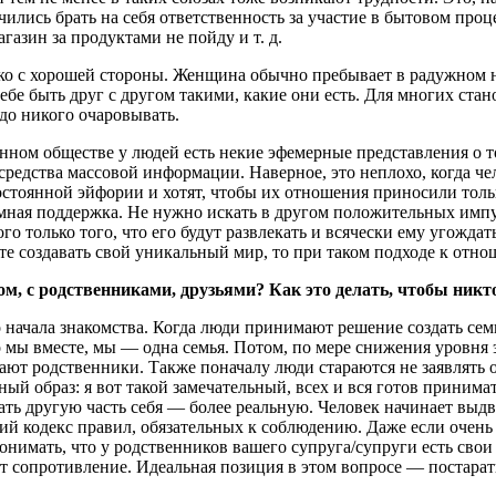
ились брать на себя ответственность за участие в бытовом проце
агазин за продуктами не пойду и т. д.
лько с хорошей стороны. Женщина обычно пребывает в радужном 
себе быть друг с другом такими, какие они есть. Для многих ста
адо никого очаровывать.
менном обществе у людей есть некие эфемерные представления о 
 средства массовой информации. Наверное, это неплохо, когда че
остоянной эйфории и хотят, чтобы их отношения приносили тольк
ная поддержка. Не нужно искать в другом положительных импуль
о только того, что его будут развлекать и всячески ему угождат
сте создавать свой уникальный мир, то при таком подходе к от
м, с родственниками, друзьями? Как это делать, чтобы никт
ачала знакомства. Когда люди принимают решение создать семью
то мы вместе, мы — одна семья. Потом, по мере снижения уровн
 родственники. Также поначалу люди стараются не заявлять о
рный образ: я вот такой замечательный, всех и вся готов приним
ать другую часть себя — более реальную. Человек начинает выдв
ий кодекс правил, обязательных к соблюдению. Даже если очень 
нимать, что у родственников вашего супруга/супруги есть свои 
т сопротивление. Идеальная позиция в этом вопросе — постарат