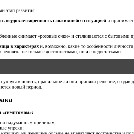
й этап развития.
вать неудовлетворенность сложившейся ситуацией
и принимает 
юбленные снимают «розовые очки» и сталкиваются с бытовыми 
ница в характерах
и, возможно, какие-то особенности личност
 человека не только с достоинствами, но и с недостатками.
сын и сестра Жанны Фриске
 супругам понять, правильное ли они приняли решение, создав д
нется новый период.
рака
м «симптомам»:
в по надуманным причинам;
ные упреки;
 мужчину, ни женщину больше не впечатляют достоинства и пол