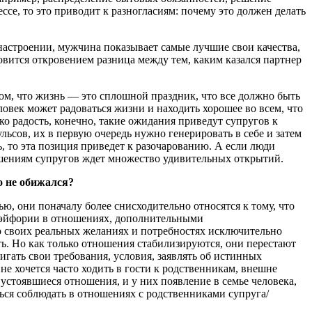
ссе, то это приводит к разногласиям: почему это должен делать
настроении, мужчина показывает самые лучшие свои качества,
новится откровением разница между тем, каким казался партнер
том, что жизнь — это сплошной праздник, что все должно быть
ловек может радоваться жизни и находить хорошее во всем, что
о радость, конечно, такие ожидания приведут супругов к
сов, их в первую очередь нужно генерировать в себе и затем
ь, то эта позиция приведет к разочарованию. А если люди
ношениям супругов ждет множество удивительных открытий.
о не обижался?
, они поначалу более снисходительно относятся к тому, что
я эйфории в отношениях, дополнительными
 своих реальных желаниях и потребностях исключительно
ать. Но как только отношения стабилизируются, они перестают
игать свои требования, условия, заявлять об истинных
не хочется часто ходить в гости к родственникам, внешне
устоявшиеся отношения, и у них появление в семье человека,
ься соблюдать в отношениях с родственниками супруга/