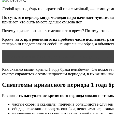
Любой кризис, будь то возрастной или семейный, — неминуемы
По сути,
это период, когда молодая пара начинает чувство
признает, что быть вместе дальше смысла нет.
Почему кризис возникает именно в это время? Потому что вл
Кроме того,
при решении этих проблем часто всплывает раз
теперь они представляют собой не идеальный образ, а обычного
Читать статью
7 лет спустя: как сейчас живут вдовец, 
Как сказано выше, кризис 1 года брака неизбежен. Он помогает
смогут справиться с этим непростым периодом, в их жизни нач
Симптомы кризисного периода 1 года б
Распознать наступление кризисного периода можно по таки
частые ссоры и скандалы, причем в большинстве случае
обиды, нежелание прощать ошибки, непонимание, взаим
нежелание принимать супруга таким, какой он есть — ни