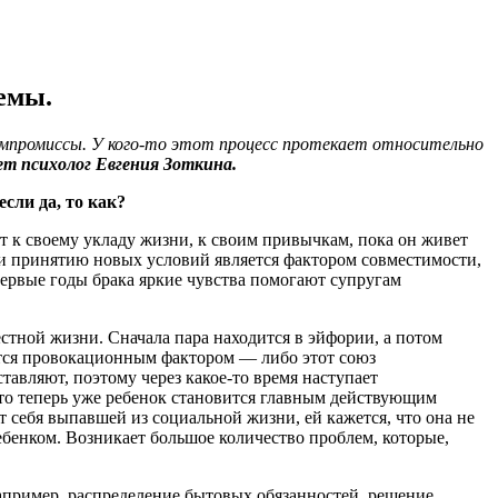
емы.
компромиссы. У кого-то этот процесс протекает относительно
ет психолог Евгения Зоткина.
сли да, то как?
 к своему укладу жизни, к своим привычкам, пока он живет
ю и принятию новых условий является фактором совместимости,
ервые годы брака яркие чувства помогают супругам
стной жизни. Сначала пара находится в эйфории, а потом
овится провокационным фактором — либо этот союз
ставляют, поэтому через какое-то время наступает
 то теперь уже ребенок становится главным действующим
себя выпавшей из социальной жизни, ей кажется, что она не
ребенком. Возникает большое количество проблем, которые,
 например, распределение бытовых обязанностей, решение