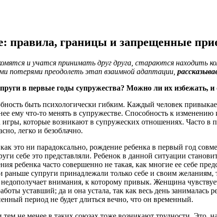
е: правила, границы и запрещенные при
акомятся и учатся принимать друг друга, стараются находить 
шими потерями преодолеть этап взаимной адаптации,
рассказыва
уги в первые годы супружества? Можно ли их избежать, и е
бность быть психологически гибким. Каждый человек привыкает
жнее ему что-то менять в супружестве. Способность к изменени
игры, которые возникают в супружеских отношениях. Часто в п
сно, легко и безоблачно.
ак это ни парадоксально, рождение ребенка в первый год совме
супруги себе это представляли. Ребенок в данной ситуации стан
ния ребенка часто совершенно не такая, как многие ее себе пред
ли раньше супруги принадлежали только себе и своим желаниям,
недополучает внимания, к которому привык. Женщина чувствует 
боты уставший; да и она устала, так как весь день занималась 
енный период не будет длиться вечно, что он временный.
 и тем не менее в таких союзах тоже возникают трудности. Это,