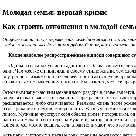
Молодая семья: первый кризис
Как строить отношения в молодой семь
Общеизвестно, что в первые годы семейной жизни супруги зн
гладко, у кого-то — с большим трудом. О том, как с наимень
— Какие наиболее распространенные ошибки совершают супр
— Одним из важных условий адаптации в браке является спосо
один. Чем жестче он привязан к своему стилю жизни, тем сло
внутренней возможностью человека принимать другие правила 
справиться с новым этапом в жизни. Им кажется, что все прекра
Основным запускающим механизмом раздора в семье является, к
вдруг все оказывается совсем не так прекрасно и легко, как 
расшатывается, либо сплачивается. Реальная жизнь после рожде
разочарование и неудовлетворенность. Жизнь усложняется: ес
лицом. Мужчина чувствует себя обделенным и потерянным, он 
настолько желанна и интересна мужчине, который приходит с ра
конечно же, можно решить, если люди понимают, что этот жизн
Есть пары, у которых в первые годы брака не рождаются дети,