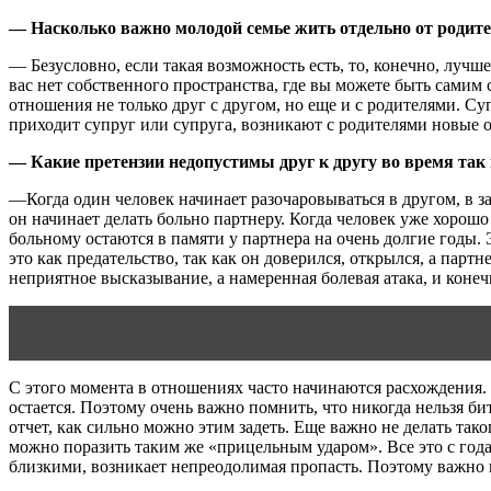
— Насколько важно молодой семье жить отдельно от родите
— Безусловно, если такая возможность есть, то, конечно, лучше
вас нет собственного пространства, где вы можете быть самим
отношения не только друг с другом, но еще и с родителями. Су
приходит супруг или супруга, возникают с родителями новые 
— Какие претензии недопустимы друг к другу во время та
—Когда один человек начинает разочаровываться в другом, в з
он начинает делать больно партнеру. Когда человек уже хорош
больному остаются в памяти у партнера на очень долгие годы. 
это как предательство, так как он доверился, открылся, а партне
неприятное высказывание, а намеренная болевая атака, и конеч
Читать статью
Дорама Счастливая семья
С этого момента в отношениях часто начинаются расхождения. К
остается. Поэтому очень важно помнить, что никогда нельзя би
отчет, как сильно можно этим задеть. Еще важно не делать тако
можно поразить таким же «прицельным ударом». Все это с года
близкими, возникает непреодолимая пропасть. Поэтому важно вс