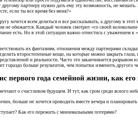
другому партнеру нужно дать ему эту возможность, не мешать. Н
сте, если ты все время без меня?»
ругу хочется всем делиться и все рассказывать, а другому в эт
м не обижается. Каждый человек смотрит «со своей колокольни»
елание есть. Но в этой ситуации важно отнестись с уважением к 
ответствовать их фантазиям, отношения между партнерами скла
 отделить второстепенные вещи, на которые можно закрыть глаза
представлений и реальности. Часто это заканчивается разрывом
ит гораздо больше результатов, чем попытки изменить другого ч
ис первого года семейной жизни, как его
чтают о счастливом будущем. И тут, как гром среди ясного неба
чин, больше не хочется проводить вместе вечера и планировать
аступает? Как его пережить с минимальными потерями?