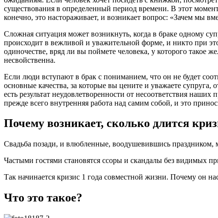
существования в определенный период времени. В этот момент 
конечно, это настораживает, и возникает вопрос: «Зачем мы вме
Сложная ситуация может возникнуть, когда в браке одному суп
происходит в вежливой и уважительной форме, и никто при это
одиночестве, вряд ли вы поймете человека, у которого такое ж
несвойственна.
Если люди вступают в брак с пониманием, что он не будет со
основные качества, за которые вы цените и уважаете супруга,
есть результат неудовлетворенности от несоответствия наших 
прежде всего внутренняя работа над самим собой, и это принос
Почему возникает, сколько длится криз
Свадьба позади, и влюбленные, воодушевившись праздником, ме
Частыми гостями становятся ссоры и скандалы без видимых при
Так начинается кризис 1 года совместной жизни. Почему он н
Что это такое?