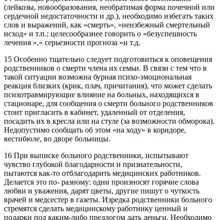
(лейкозы, новообразования, необратимая форма почечной или
сердечной недостаточности и др.), необходимо избегать таких
слов и выражений, как «смерть», «неизбежный смертельный
исход» и т.п.; целесообразнее говорить о «безуспешность
лечения »,« серьезности прогноза »и т.д.
15 Особенно тщательно следует подготовиться к оповещения
родственников о смерти члена их семьи. В связи с тем что в
такой ситуации возможна бурная психо-эмоциональная
реакция близких (крик, плач, причитания), что может сделать
психотравмирующие влияние на больных, находящихся в
стационаре, для сообщения о смерти больного родственников
стоит пригласить в кабинет, удаленный от отделения,
посадить их в кресла или на стуле (за возможности обморока).
Недопустимо сообщать об этом «на ходу» в коридоре,
вестибюле, во дворе больницы.
16 При выписке больного родственники, испытывают
чувство глубокой благодарности и признательности,
пытаются как-то отблагодарить медицинских работников.
Делается это по- разному: одни произносят горячие слова
любви и уважения, дарят цветы, другие пишут о чуткость
врачей и медсестер в газеты. Изредка родственники больного
стремятся сделать медицинскому работнику ценный и
подарки под каким-либо предлогом дать деньги. Необходимо