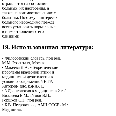
отражаются на состоянии
больных, их настроения, а
также на взаимоотношениях с
больным. Поэтому в интересах
больного необходимо прежде
всего установить нормальные
взаимоотношения с его
близкими.
19. Использованная литература:
• Философский словарь. под ред.
М.М. Розенталя, Москва.
• Макеева Л.А. «Теоретические
проблемы врачебной этики и
медицинской деонтологии в
условиях современной НТР:
Автореф. дис. к.ф.н./Л.,
• 3.Деонтология в медицине: в 2 т. /
Вихляева Е.М., Гамов В.П.,
Горшков С.З., под ред.
• Б.В. Петровского, АМН СССР.- М.:
Медицина.