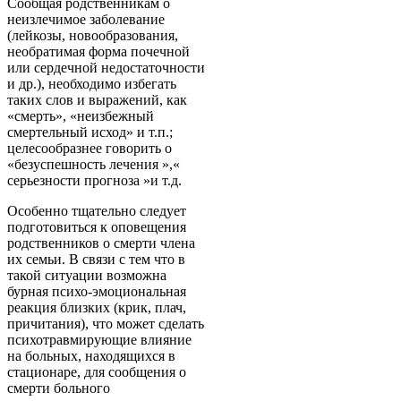
Сообщая родственникам о
неизлечимое заболевание
(лейкозы, новообразования,
необратимая форма почечной
или сердечной недостаточности
и др.), необходимо избегать
таких слов и выражений, как
«смерть», «неизбежный
смертельный исход» и т.п.;
целесообразнее говорить о
«безуспешность лечения »,«
серьезности прогноза »и т.д.
Особенно тщательно следует
подготовиться к оповещения
родственников о смерти члена
их семьи. В связи с тем что в
такой ситуации возможна
бурная психо-эмоциональная
реакция близких (крик, плач,
причитания), что может сделать
психотравмирующие влияние
на больных, находящихся в
стационаре, для сообщения о
смерти больного