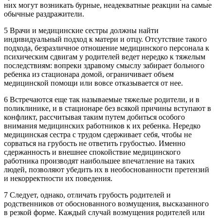
них могут возникать бурные, неадекватные реакции на самые
обычные раздражители.
5 Врачи и медицинские сестры должны найти
индивидуальный подход к матери и отцу. Отсутствие такого
подхода, безразличное отношение медицинского персонала к
психическим сдвигам у родителей ведет нередко к тяжелым
последствиям: вопреки здравому смыслу забирает больного
ребенка из стационара домой, ограничивает объем
медицинской помощи или вовсе отказывается от нее.
6 Встречаются еще так называемые тяжелые родители, и в
поликлинике, и в стационаре без всякой причины вступают в
конфликт, рассчитывая таким путем добиться особого
внимания медицинских работников к их ребенка. Нередко
медицинская сестра с трудом сдерживает себя, чтобы не
сорваться на грубость не ответить грубостью. Именно
сдержанность и внешнее спокойствие медицинского
работника производят наибольшее впечатление на таких
людей, позволяют убедить их в необоснованности претензий
и некорректности их поведения.
7 Следует, однако, отличать грубость родителей и
родственников от обоснованного возмущения, высказанного
в резкой форме. Каждый случай возмущения родителей или