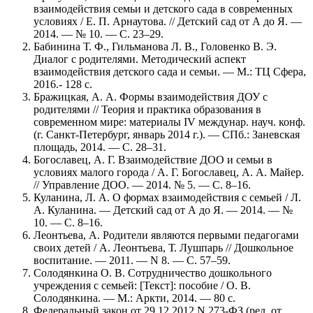
взаимодействия семьи и детского сада в современных
условиях / Е. П. Арнаутова. // Детский сад от А до Я. —
2014. — № 10. — С. 23–29.
Бабинина Т. Ф., Гильманова Л. В., Головенко В. Э.
Диалог с родителями. Методический аспект
взаимодействия детского сада и семьи. — М.: ТЦ Сфера,
2016.- 128 с.
Бражицкая, А. А. Формы взаимодействия ДОУ с
родителями // Теория и практика образования в
современном мире: материалы IV междунар. науч. конф.
(г. Санкт-Петербург, январь 2014 г.). — СПб.: Заневская
площадь, 2014. — С. 28–31.
Богославец, А. Г. Взаимодействие ДОО и семьи в
условиях малого города / А. Г. Богославец, А. А. Майер.
// Управление ДОО. — 2014. № 5. — С. 8–16.
Куланина, Л. А. О формах взаимодействия с семьей / Л.
А. Куланина. — Детский сад от А до Я. — 2014. — №
10. — С. 8–16.
Леонтьева, А. Родители являются первыми педагогами
своих детей / А. Леонтьева, Т. Лушпарь // Дошкольное
воспитание. — 2011. — N 8. — С. 57–59.
Солодянкина О. В. Сотрудничество дошкольного
учреждения с семьей: [Текст]: пособие / О. В.
Солодянкина. — М.: Аркти, 2014. — 80 с.
Федеральный закон от 29.12.2012 N 273-ФЗ (ред. от