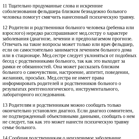
11 Тщательно продуманные слова и искренние
соболезнования фельдшера близким безнадежно больного
человека помогут смягчить нанесенный психическую травму.
12 Родители и родственники больного человека (ребенка или
взрослого) нередко расспрашивают мед.сестру о характере
заболевания (диагнозе, лечении и предполагаемом прогнозе.
Отвечать на такие вопросы может только или врач фельдшер,
если он самостоятельно занимается лечением больного дома
или в стационаре. Мед.сестре следует уклоняться от подобных
бесед с родственниками больного, так как это выходит за
рамки ее обязанностей. Она может рассказать близким
больного о самочувствии, настроение, аппетит, поведении,
желаниях, просьбах. Мед.сестра не имеет права
информировать родителей и родственников больного о
результатах рентгенологического, инструментального,
лабораторного исследования.
13 Родителям и родственникам можно сообщать только
окончательно установлен диагноз. Если диагноз сомнителен,
не подтвержденный объективными данными, сообщать о нем
не следует, так как это может нанести психическую травму
семье больного.
14 Сообщая родственникам о неизлечимое заболевание