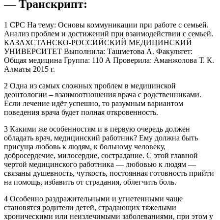
— Транскрипт:
1 СРС На тему: Основы коммуникации при работе с семьей.
Анализ проблем и достижений при взаимодействии с семьей.
КАЗАХСТАНСКО-РОССИЙСКИЙ МЕДИЦИНСКИЙ
УНИВЕРСИТЕТ Выполнила: Ташметова А. Факультет:
Общая медицина Группа: 110 А Проверила: Аманжолова Т. К.
Алматы 2015 г.
2 Одна из самых сложных проблем в медицинской
деонтологии – взаимоотношения врача с родственниками.
Если лечение идёт успешно, то разумным вариантом
поведения врача будет полная откровенность.
3 Какими же особенностям и в первую очередь должен
обладать врач, медицинский работник? Ему должна быть
присуща любовь к людям, к больному человеку,
добросердечие, милосердие, сострадание. С этой главной
чертой медицинского работника — любовью к людям —
связаны душевность, чуткость, постоянная готовность прийти
на помощь, избавить от страдания, облегчить боль.
4 Особенно раздражительными и угнетенными чаще
становятся родители детей, страдающих тяжелыми
хроническими или неизлечимыми заболеваниями, при этом у