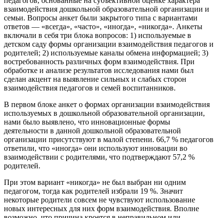
педагогов, основанные на субъективной оценке характера
взаимодействия дошкольной образовательной организации и
семьи. Вопросы анкет были закрытого типа с вариантами
ответов — «всегда», «часто», «иногда», «никогда». Анкеты
включали в себя три блока вопросов: 1) используемые в
детском саду формы организации взаимодействия педагогов и
родителей; 2) используемые каналы обмена информацией; 3)
востребованность различных форм взаимодействия. При
обработке и анализе результатов исследования нами был
сделан акцент на выявление сильных и слабых сторон
взаимодействия педагогов и семей воспитанников.
В первом блоке анкет о формах организации взаимодействия
используемых в дошкольной образовательной организации,
нами было выявлено, что инновационные формы
деятельности в данной дошкольной образовательной
организации присутствуют в малой степени. 66,7 % педагогов
ответили, что «иногда» они используют инновации во
взаимодействии с родителями, что подтверждают 57,2 %
родителей.
При этом вариант «никогда» не был выбран ни одним
педагогом, тогда как родителей избрали 19 %. Значит
некоторые родители совсем не чувствуют использование
новых интересных для них форм взаимодействия. Вполне
возможно, что причина кроется в неправильном или