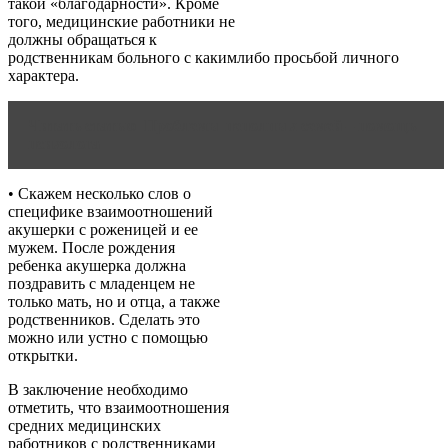
такой «благодарности». Кроме
того, медицинские работники не
должны обращаться к
родственникам больного с какимлибо просьбой личного
характера.
Читать статью
Проблемы неполных семей – помощь
психолога
• Скажем несколько слов о
специфике взаимоотношений
акушерки с роженицей и ее
мужем. После рождения
ребенка акушерка должна
поздравить с младенцем не
только мать, но и отца, а также
родственников. Сделать это
можно или устно с помощью
открытки.
В заключение необходимо
отметить, что взаимоотношения
средних медицинских
работников с родственниками