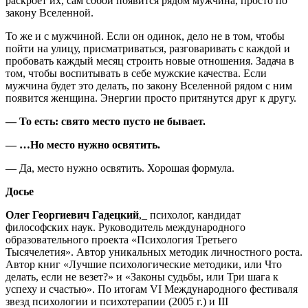
раскроет их, сам собой появится рядом мужчина, просто по
закону Вселенной.
То же и с мужчиной. Если он одинок, дело не в том, чтобы
пойти на улицу, присматриваться, разговаривать с каждой и
пробовать каждый месяц строить новые отношения. Задача в
том, чтобы воспитывать в себе мужские качества. Если
мужчина будет это делать, по закону Вселенной рядом с ним
появится женщина. Энергии просто притянутся друг к другу.
— То есть: свято место пусто не бывает.
— …Но место нужно освятить.
— Да, место нужно освятить. Хорошая формула.
Досье
Олег Георгиевич Гадецкий
,_ психолог, кандидат
философских наук. Руководитель международного
образовательного проекта «Психология Третьего
Тысячелетия». Автор уникальных методик личностного роста.
Автор книг «Лучшие психологические методики, или Что
делать, если не везет?» и «Законы судьбы, или Три шага к
успеху и счастью». По итогам VI Международного фестиваля
звезд психологии и психотерапии (2005 г.) и III