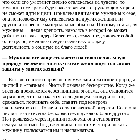
что если его ум станет сильно отвлекаться на чувства, то
мужчина все время будет рассеиваться в окружающем мире и
не сможет идти к цели. Привлекая внимание мужчины к себе,
она не позволяет ему отвлекаться на других женщин, на
другие интересные материальные объекты. Поэтому семья для
мужчины — некая крепость, находясь в которой он может
действовать как лидер. Более того, семья представляет собой
одно целое, имеющее некую вселенскую задачу —
деятельность в социуме на благо людей.
— Мужчина все чаще ссылается на свою полигамную
природу: не значит ли это, что все же он ищет той самой
защиты у многих женщин?
— Есть два способа проявления мужской и женской природы:
чистый и «грязный». Чистый означает бескорыстие. Когда же
энергия проявляется через принцип эгоизма, она становится
«грязной», что выражается в следующем: конкурировать,
сражаться, подчинять себе, ставить под контроль,
эксплуатировать. То же и в случае женской энергии. Если она
чистая, то это всегда бескорыстие: я думаю о благе другого.
Но проявляясь через принцип эгоизма, она становится
сексуальностью. Тогда женщина просто хочет привлекать
мужчину, пользоваться им и наслаждаться.