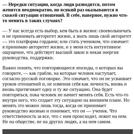
— Нередки ситуации, когда люди разводятся, потом
женятся неоднократно, но всякий раз оказываются в
схожей ситуации отношений. В себе, наверное, нужно что-
то менять в таких случаях?
— У нас всегда есть выбор, кем быть в жизни: своевольничать
и не принимать авторитет жизни, а знать лишь свой авторитет
— это платформа гордыни; или стать учеником, что означает:
я принимаю авторитет жизни, и у меня есть интуитивное
ощущение, что действует высший закон и некая энергия
руководства, поддержки.
Важно понять, что повторяющиеся эпизоды, о которых вы
говорите, — как грабли, на которые человек наступает,
согласно русской поговорке. Это означает, что он не усваивает
уроков отношений и, не изменив себя как личность, вновь и
вновь притягивает одну и ту же ситуацию. Она будет
повторяться, пока человек не начнет менять себя. Есть что-то
внутри него, что создает эту ситуацию на внешнем плане. Но
менять это можно лишь тогда, когда он принимает
руководство жизнью и понимает, что он — ученик. Что
ответственность за все, что с ним происходит, лежит на нем.
Не на обществе, не на других людях, а на нем самом.