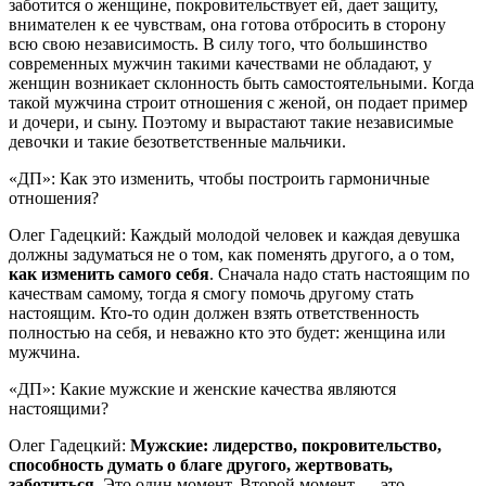
заботится о женщине, покровительствует ей, дает защиту,
внимателен к ее чувствам, она готова отбросить в сторону
всю свою независимость. В силу того, что большинство
современных мужчин такими качествами не обладают, у
женщин возникает склонность быть самостоятельными. Когда
такой мужчина строит отношения с женой, он подает пример
и дочери, и сыну. Поэтому и вырастают такие независимые
девочки и такие безответственные мальчики.
«ДП»: Как это изменить, чтобы построить гармоничные
отношения?
Олег Гадецкий: Каждый молодой человек и каждая девушка
должны задуматься не о том, как поменять другого, а о том,
как изменить самого себя
. Сначала надо стать настоящим по
качествам самому, тогда я смогу помочь другому стать
настоящим. Кто-то один должен взять ответственность
полностью на себя, и неважно кто это будет: женщина или
мужчина.
«ДП»: Какие мужские и женские качества являются
настоящими?
Олег Гадецкий:
Мужские: лидерство, покровительство,
способность думать о благе другого, жертвовать,
заботиться.
Это один момент. Второй момент — это