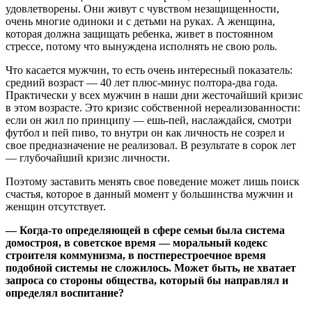
удовлетворены. Они живут с чувством незащищенности,
очень многие одиноки и с детьми на руках. А женщина,
которая должна защищать ребенка, живет в постоянном
стрессе, потому что вынуждена исполнять не свою роль.
Что касается мужчин, то есть очень интересный показатель:
средний возраст — 40 лет плюс-минус полтора-два года.
Практически у всех мужчин в наши дни жесточайший кризис
в этом возрасте. Это кризис собственной нереализованности:
если он жил по принципу — ешь-пей, наслаждайся, смотри
футбол и пей пиво, то внутри он как личность не созрел и
свое предназначение не реализовал. В результате в сорок лет
— глубочайший кризис личности.
Поэтому заставить менять свое поведение может лишь поиск
счастья, которое в данный момент у большинства мужчин и
женщин отсутствует.
— Когда-то определяющей в сфере семьи была система
домостроя, в советское время — моральный кодекс
строителя коммунизма, в постперестроечное время
подобной системы не сложилось. Может быть, не хватает
запроса со стороны общества, который бы направлял и
определял воспитание?