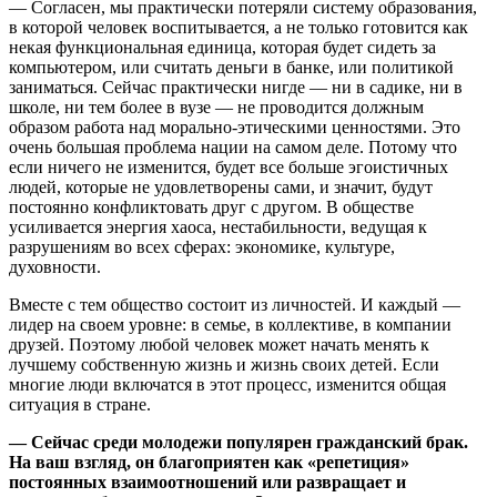
— Согласен, мы практически потеряли систему образования,
в которой человек воспитывается, а не только готовится как
некая функциональная единица, которая будет сидеть за
компьютером, или считать деньги в банке, или политикой
заниматься. Сейчас практически нигде — ни в садике, ни в
школе, ни тем более в вузе — не проводится должным
образом работа над морально-этическими ценностями. Это
очень большая проблема нации на самом деле. Потому что
если ничего не изменится, будет все больше эгоистичных
людей, которые не удовлетворены сами, и значит, будут
постоянно конфликтовать друг с другом. В обществе
усиливается энергия хаоса, нестабильности, ведущая к
разрушениям во всех сферах: экономике, культуре,
духовности.
Вместе с тем общество состоит из личностей. И каждый —
лидер на своем уровне: в семье, в коллективе, в компании
друзей. Поэтому любой человек может начать менять к
лучшему собственную жизнь и жизнь своих детей. Если
многие люди включатся в этот процесс, изменится общая
ситуация в стране.
— Сейчас среди молодежи популярен гражданский брак.
На ваш взгляд, он благоприятен как «репетиция»
постоянных взаимоотношений или развращает и