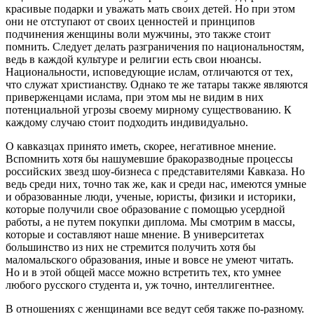
красивые подарки и уважать мать своих детей. Но при этом
они не отступают от своих ценностей и принципов
подчинения женщины воли мужчины, это также стоит
помнить. Следует делать разграничения по национальностям,
ведь в каждой культуре и религии есть свои нюансы.
Национальности, исповедующие ислам, отличаются от тех,
что служат христианству. Однако те же татары также являются
приверженцами ислама, при этом мы не видим в них
потенциальной угрозы своему мирному существованию. К
каждому случаю стоит подходить индивидуально.
О кавказцах принято иметь, скорее, негативное мнение.
Вспомнить хотя бы нашумевшие бракоразводные процессы
российских звезд шоу-бизнеса с представителями Кавказа. Но
ведь среди них, точно так же, как и среди нас, имеются умные
и образованные люди, ученые, юристы, физики и историки,
которые получили свое образование с помощью усердной
работы, а не путем покупки диплома. Мы смотрим в массы,
которые и составляют наше мнение. В университетах
большинство из них не стремится получить хотя бы
маломальского образования, иные и вовсе не умеют читать.
Но и в этой общей массе можно встретить тех, кто умнее
любого русского студента и, уж точно, интеллигентнее.
В отношениях с женщинами все ведут себя также по-разному.