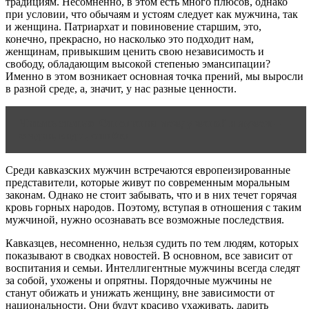
традициям. Несомненно, в этом есть много плюсов, однако
при условии, что обычаям и устоям следует как мужчина, так
и женщина. Патриархат и повиновение старшим, это,
конечно, прекрасно, но насколько это подходит нам,
женщинам, привыкшим ценить свою независимость и
свободу, обладающим высокой степенью эмансипации?
Именно в этом возникает основная точка прений, мы выросли
в разной среде, а, значит, у нас разные ценности.
Читать статью
Отношения между женой и мужем –
стадии, виды, ошибки
Среди кавказских мужчин встречаются европеизированные
представители, которые живут по современным моральным
законам. Однако не стоит забывать, что и в них течет горячая
кровь горных народов. Поэтому, вступая в отношения с таким
мужчиной, нужно осознавать все возможные последствия.
Кавказцев, несомненно, нельзя судить по тем людям, которых
показывают в сводках новостей. В основном, все зависит от
воспитания и семьи. Интеллигентные мужчины всегда следят
за собой, ухожены и опрятны. Порядочные мужчины не
станут обижать и унижать женщину, вне зависимости от
национальности. Они будут красиво ухаживать, дарить