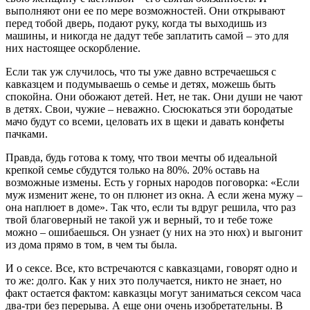
выполняют они ее по мере возможностей. Они открывают
перед тобой дверь, подают руку, когда ты выходишь из
машины, и никогда не дадут тебе заплатить самой – это для
них настоящее оскорбление.
Если так уж случилось, что ты уже давно встречаешься с
кавказцем и подумываешь о семье и детях, можешь быть
спокойна. Они обожают детей. Нет, не так. Они души не чают
в детях. Свои, чужие – неважно. Сюсюкаться эти бородатые
мачо будут со всеми, целовать их в щеки и давать конфеты
пачками.
Правда, будь готова к тому, что твои мечты об идеальной
крепкой семье сбудутся только на 80%. 20% оставь на
возможные измены. Есть у горных народов поговорка: «Если
муж изменит жене, то он плюнет из окна. А если жена мужу –
она наплюет в доме». Так что, если ты вдруг решила, что раз
твой благоверный не такой уж и верный, то и тебе тоже
можно – ошибаешься. Он узнает (у них на это нюх) и выгонит
из дома прямо в том, в чем ты была.
И о сексе. Все, кто встречаются с кавказцами, говорят одно и
то же: долго. Как у них это получается, никто не знает, но
факт остается фактом: кавказцы могут заниматься сексом часа
два-три без перерыва. А еще они очень изобретательны. В