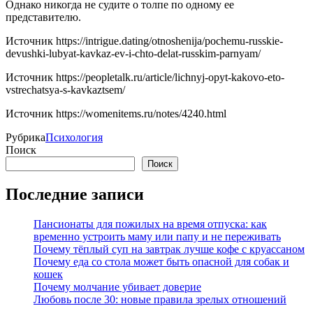
Однако никогда не судите о толпе по одному ее
представителю.
Источник
https://intrigue.dating/otnoshenija/pochemu-russkie-
devushki-lubyat-kavkaz-ev-i-chto-delat-russkim-parnyam/
Источник
https://peopletalk.ru/article/lichnyj-opyt-kakovo-eto-
vstrechatsya-s-kavkaztsem/
Источник
https://womenitems.ru/notes/4240.html
Рубрика
Психология
Поиск
Поиск
Последние записи
Пансионаты для пожилых на время отпуска: как
временно устроить маму или папу и не переживать
Почему тёплый суп на завтрак лучше кофе с круассаном
Почему еда со стола может быть опасной для собак и
кошек
Почему молчание убивает доверие
Любовь после 30: новые правила зрелых отношений