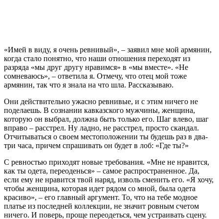
«Имей в виду, я очень ревнивый», – заявил мне мой армянин,
когда стало понятно, что наши отношения переходят из
разряда «мы друг другу нравимся» в «мы вместе». «Не
сомневаюсь», – ответила я. Отмечу, что отец мой тоже
армянин, так что я знала на что шла. Рассказываю.
Они действительно ужасно ревнивые, и с этим ничего не
поделаешь. В сознании кавказского мужчины, женщина,
которую он выбрал, должна быть только его. Шаг влево, шаг
вправо – расстрел. Ну ладно, не расстрел, просто скандал.
Отчитываться о своем местоположении ты будешь раз в два-
три часа, причем спрашивать он будет в лоб: «Где ты?»
С ревностью приходят новые требования. «Мне не нравится,
как ты одета, переоденься» – самое распространенное. Да,
если ему не нравится твой наряд, изволь сменить его. «Я хочу,
чтобы женщина, которая идет рядом со мной, была одета
красиво», – его главный аргумент. То, что на тебе модное
платье из последней коллекции, не значит ровным счетом
ничего. И поверь, проще переодеться, чем устраивать сцену.