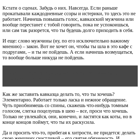
Кстати о сценах. Забудь о них. Навсегда. Если раньше
прокатывали каждодневные ссоры и истерики, то здесь это не
работает. Начнешь повышать голос, кавказский мужчина или
вообще перестанет с тобой говорить, пока не успокоишься,
или сам так разорется, что ты будешь долго приходить в себя.
И еще: слово мужчины (ну, по его исключительно важному
мнению) – закон. Вот не хочет он, чтобы ты шла в это кафе с
подругами, – и ты не пойдешь. А если начнешь возмущаться,
то вообще больше никуда не пойдешь.
Читать статью
Как должен вести себя мужчина в
начале отношений
Как же заставить кавказца делать то, что ты хочешь?
Элементарно. Работает только ласка и нежное обращение.
Чуть приобнимешь со спины, скажешь что-нибудь томным
голосом, слегка поцелуешь в шею – все, проси что хочешь.
Только не увлекайся, они, конечно, и ластятся как коты, но в
конце концов поймут, что ты их раскусила.
Да и просить что-то, прибегая к хитрости, не придется: делать
свою женщину счастливой – его святая обязанность. И