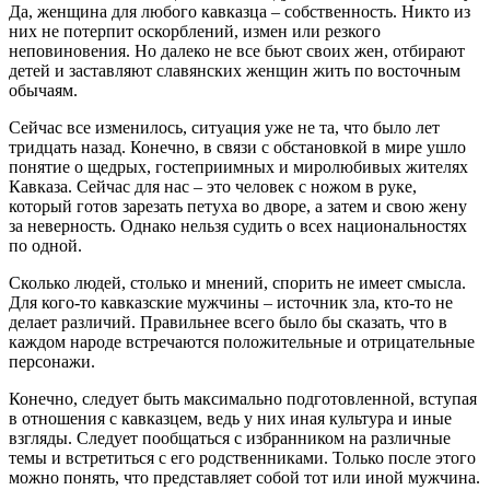
Да, женщина для любого кавказца – собственность. Никто из
них не потерпит оскорблений, измен или резкого
неповиновения. Но далеко не все бьют своих жен, отбирают
детей и заставляют славянских женщин жить по восточным
обычаям.
Сейчас все изменилось, ситуация уже не та, что было лет
тридцать назад. Конечно, в связи с обстановкой в мире ушло
понятие о щедрых, гостеприимных и миролюбивых жителях
Кавказа. Сейчас для нас – это человек с ножом в руке,
который готов зарезать петуха во дворе, а затем и свою жену
за неверность. Однако нельзя судить о всех национальностях
по одной.
Сколько людей, столько и мнений, спорить не имеет смысла.
Для кого-то кавказские мужчины – источник зла, кто-то не
делает различий. Правильнее всего было бы сказать, что в
каждом народе встречаются положительные и отрицательные
персонажи.
Конечно, следует быть максимально подготовленной, вступая
в отношения с кавказцем, ведь у них иная культура и иные
взгляды. Следует пообщаться с избранником на различные
темы и встретиться с его родственниками. Только после этого
можно понять, что представляет собой тот или иной мужчина.