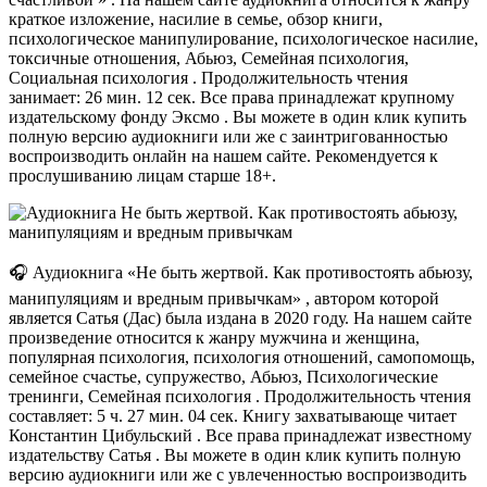
краткое изложение, насилие в семье, обзор книги,
психологическое манипулирование, психологическое насилие,
токсичные отношения, Абьюз, Семейная психология,
Социальная психология . Продолжительность чтения
занимает: 26 мин. 12 сек. Все права принадлежат крупному
издательскому фонду Эксмо . Вы можете в один клик купить
полную версию аудиокниги или же с заинтригованностью
воспроизводить онлайн на нашем сайте. Рекомендуется к
прослушиванию лицам старше 18+.
🎧 Аудиокнига «Не быть жертвой. Как противостоять абьюзу,
манипуляциям и вредным привычкам» , автором которой
является Сатья (Дас) была издана в 2020 году. На нашем сайте
произведение относится к жанру мужчина и женщина,
популярная психология, психология отношений, самопомощь,
семейное счастье, супружество, Абьюз, Психологические
тренинги, Семейная психология . Продолжительность чтения
составляет: 5 ч. 27 мин. 04 сек. Книгу захватывающе читает
Константин Цибульский . Все права принадлежат известному
издательству Сатья . Вы можете в один клик купить полную
версию аудиокниги или же с увлеченностью воспроизводить