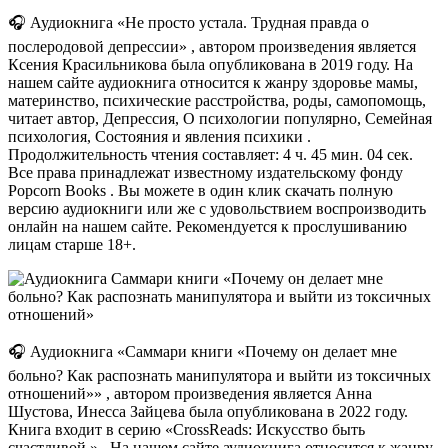
🎧 Аудиокнига «Не просто устала. Трудная правда о
послеродовой депрессии» , автором произведения является
Ксения Красильникова была опубликована в 2019 году. На
нашем сайте аудиокнига относится к жанру здоровье мамы,
материнство, психические расстройства, роды, самопомощь,
читает автор, Депрессия, О психологии популярно, Семейная
психология, Состояния и явления психики .
Продолжительность чтения составляет: 4 ч. 45 мин. 04 сек.
Все права принадлежат известному издательскому фонду
Popcorn Books . Вы можете в один клик скачать полную
версию аудиокниги или же с удовольствием воспроизводить
онлайн на нашем сайте. Рекомендуется к прослушиванию
лицам старше 18+.
🎧 Аудиокнига «Саммари книги «Почему он делает мне
больно? Как распознать манипулятора и выйти из токсичных
отношений»» , автором произведения является Анна
Шустова, Инесса Зайцева была опубликована в 2022 году.
Книга входит в серию «CrossReads: Искусство быть
счастливой » . На нашем сайте аудиокнига относится к жанру