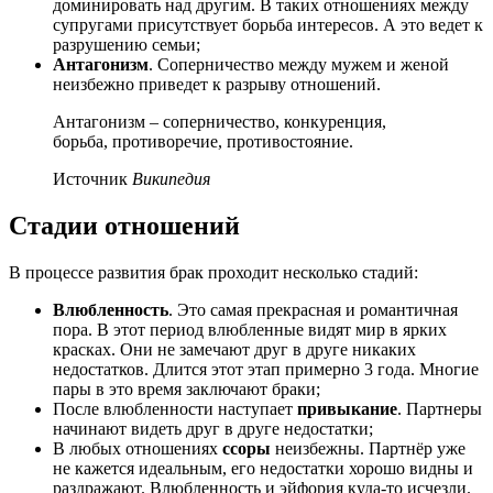
доминировать над другим. В таких отношениях между
супругами присутствует борьба интересов. А это ведет к
разрушению семьи;
Антагонизм
. Соперничество между мужем и женой
неизбежно приведет к разрыву отношений.
Антагонизм – соперничество, конкуренция,
борьба, противоречие, противостояние.
Источник
Википедия
Стадии отношений
В процессе развития брак проходит несколько стадий:
Влюбленность
. Это самая прекрасная и романтичная
пора. В этот период влюбленные видят мир в ярких
красках. Они не замечают друг в друге никаких
недостатков. Длится этот этап примерно 3 года. Многие
пары в это время заключают браки;
После влюбленности наступает
привыкание
. Партнеры
начинают видеть друг в друге недостатки;
В любых отношениях
ссоры
неизбежны. Партнёр уже
не кажется идеальным, его недостатки хорошо видны и
раздражают. Влюбленность и эйфория куда-то исчезли.