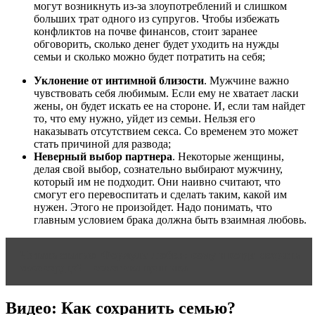
могут возникнуть из-за злоупотреблений и слишком
больших трат одного из супругов. Чтобы избежать
конфликтов на почве финансов, стоит заранее
обговорить, сколько денег будет уходить на нужды
семьи и сколько можно будет потратить на себя;
Уклонение от интимной близости
. Мужчине важно
чувствовать себя любимым. Если ему не хватает ласки
жены, он будет искать ее на стороне. И, если там найдет
то, что ему нужно, уйдет из семьи. Нельзя его
наказывать отсутствием секса. Со временем это может
стать причиной для развода;
Неверный выбор партнера
. Некоторые женщины,
делая свой выбор, сознательно выбирают мужчину,
который им не подходит. Они наивно считают, что
смогут его перевоспитать и сделать таким, какой им
нужен. Этого не произойдет. Надо понимать, что
главным условием брака должна быть взаимная любовь.
Читать статью
Формула любви: кому и когда вверять
свое сердце? – совет священника
Видео: Как сохранить семью?