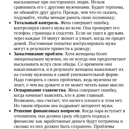
высказанные при посторонних людях. Нельзя
сравнивать его с другими мужчинами. Будьте терпимы,
не обижайте друг друга. Прежде, чем что-то сказать,
подумайте, чтобы меньше ранить свою половинку;
Тотальный контроль
. Жена совершает ошибку,
контролируя своего мужа во всем. Она проверяет его
телефон, страницы в соцсетях. Если он ушел к друзьям,
через каждые 10 минут звонит и узнает, когда он придет
домой. Постоянные попытки контролировать мужа
могут в результате привести к разводу;
Замалчивание проблем
. Хотя женщины более
эмоциональнее мужчин, но не всегда они предпочитают
высказывать вслух свои обиды. Со временем они
накапливаются, и в результате женщина вываливает их
на голову мужчины в самой уничижительной форме.
Надо говорить о своих проблемах, ведь мужчина не
знает, о чем вы думаете и не может читать ваши мысли;
Оспаривание главенства
. Жена совершает ошибку,
когда начинает выяснять, кто в доме главный.
Возможно, она считает, что ничего плохого в этом нет.
Но таким образом она подрывает авторитет мужа;
Решение финансовых вопросов
. Когда пара вступает в
отношения, она должна сразу обсудить подход к
финансам: как заработанные деньги будут потрачены и
сколько из них должно быть сохранено. Проблемы