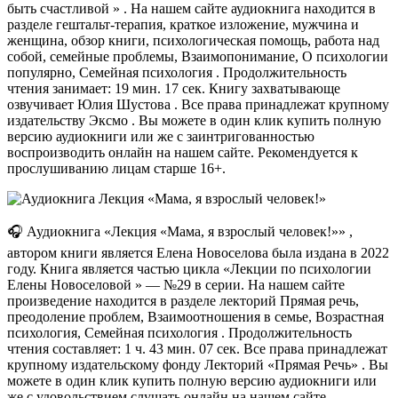
быть счастливой » . На нашем сайте аудиокнига находится в
разделе гештальт-терапия, краткое изложение, мужчина и
женщина, обзор книги, психологическая помощь, работа над
собой, семейные проблемы, Взаимопонимание, О психологии
популярно, Семейная психология . Продолжительность
чтения занимает: 19 мин. 17 сек. Книгу захватывающе
озвучивает Юлия Шустова . Все права принадлежат крупному
издательству Эксмо . Вы можете в один клик купить полную
версию аудиокниги или же с заинтригованностью
воспроизводить онлайн на нашем сайте. Рекомендуется к
прослушиванию лицам старше 16+.
🎧 Аудиокнига «Лекция «Мама, я взрослый человек!»» ,
автором книги является Елена Новоселова была издана в 2022
году. Книга является частью цикла «Лекции по психологии
Елены Новоселовой » — №29 в серии. На нашем сайте
произведение находится в разделе лекторий Прямая речь,
преодоление проблем, Взаимоотношения в семье, Возрастная
психология, Семейная психология . Продолжительность
чтения составляет: 1 ч. 43 мин. 07 сек. Все права принадлежат
крупному издательскому фонду Лекторий «Прямая Речь» . Вы
можете в один клик купить полную версию аудиокниги или
же с удовольствием слушать онлайн на нашем сайте.