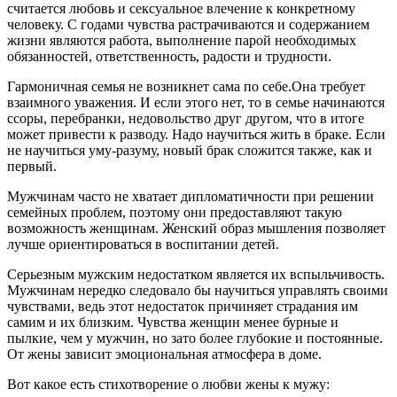
считается любовь и сексуальное влечение к конкретному
человеку. С годами чувства растрачиваются и содержанием
жизни являются работа, выполнение парой необходимых
обязанностей, ответственность, радости и трудности.
Гармоничная семья не возникнет сама по себе.Она требует
взаимного уважения. И если этого нет, то в семье начинаются
ссоры, перебранки, недовольство друг другом, что в итоге
может привести к разводу. Надо научиться жить в браке. Если
не научиться уму-разуму, новый брак сложится также, как и
первый.
Мужчинам часто не хватает дипломатичности при решении
семейных проблем, поэтому они предоставляют такую
возможность женщинам. Женский образ мышления позволяет
лучше ориентироваться в воспитании детей.
Серьезным мужским недостатком является их вспыльчивость.
Мужчинам нередко следовало бы научиться управлять своими
чувствами, ведь этот недостаток причиняет страдания им
самим и их близким. Чувства женщин менее бурные и
пылкие, чем у мужчин, но зато более глубокие и постоянные.
От жены зависит эмоциональная атмосфера в доме.
Вот какое есть стихотворение о любви жены к мужу: