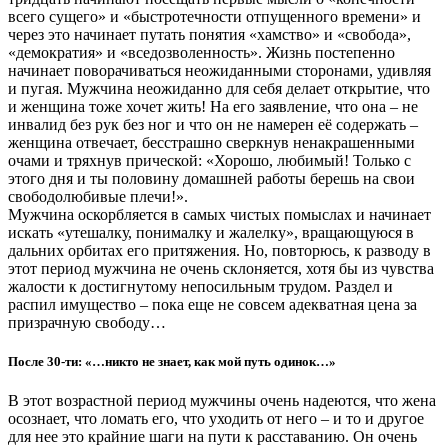
всего сущего» и «быстротечности отпущенного времени» и
через это начинает путать понятия «хамство» и «свобода»,
«демократия» и «вседозволенность». Жизнь постепенно
начинает поворачиваться неожиданными сторонами, удивляя
и пугая. Мужчина неожиданно для себя делает открытие, что
и женщина тоже хочет жить! На его заявление, что она – не
инвалид без рук без ног и что он не намерен её содержать –
женщина отвечает, бесстрашно сверкнув ненакрашенными
очами и тряхнув прической: «Хорошо, любимый! Только с
этого дня и ты половину домашней работы берешь на свои
свободолюбивые плечи!».
Мужчина оскорбляется в самых чистых помыслах и начинает
искать «утешалку, понималку и жалелку», вращающуюся в
дальних орбитах его притяжения. Но, повторюсь, к разводу в
этот период мужчина не очень склоняется, хотя бы из чувства
жалости к достигнутому непосильным трудом. Раздел и
распил имущество – пока еще не совсем адекватная цена за
призрачную свободу…
После 30-ти: «…никто не знает, как мой путь одинок…»
В этот возрастной период мужчины очень надеются, что жена
осознает, что ломать его, что уходить от него – и то и другое
для нее это крайние шаги на пути к расставанию. Он очень