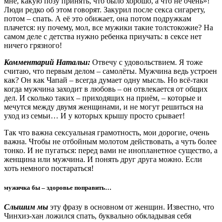
мне, какую позу принять, что было хорошо, а что не очень»!
Люди редко об этом говорят. Закурил после секса сигарету,
потом – спать. А её это обижает, она потом подружкам
плачется: ну почему, мол, все мужики такие толстокожие? На
самом деле с детства нужно ребенка приучать: в сексе нет
ничего грязного!
Комментарий Натальи:
Отвечу с удовольствием. Я тоже
считаю, что первым делом – самолёты. Мужчина ведь устроен
как? Он как Чапай – всегда думает одну мысль. Но всё-таки
когда мужчина заходит в любовь – он отвлекается от общих
дел. И сколько таких – приходящих на приём, – которые и
мечутся между двумя женщинами, и не могут решиться на
уход из семьи… И у которых крышу просто срывает!
Так что важна сексуальная грамотность, мои дорогие, очень
важна. Чтобы не отбойным молотом действовать, а чуть более
тонко. И не пугаться: перед вами не инопланетное существо, а
женщина или мужчина. И понять друг друга можно. Если
хоть немного постараться!
мужичка бы – здоровье поправить…
Слышим мы
эту фразу в основном от женщин. Известно, что
Чинхиз-хан ложился спать, буквально обкладывая себя