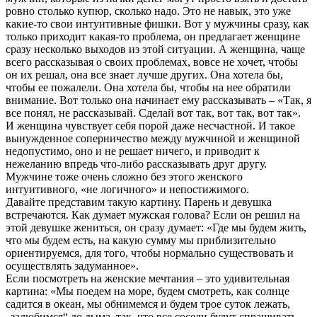
ровно столько купюр, сколько надо. Это не навык, это уже
какие-то свои интуитивные фишки. Вот у мужчины сразу, как
только приходит какая-то проблема, он предлагает женщине
сразу несколько выходов из этой ситуации. А женщина, чаще
всего рассказывая о своих проблемах, вовсе не хочет, чтобы
он их решал, она все знает лучше других. Она хотела бы,
чтобы ее пожалели. Она хотела бы, чтобы на нее обратили
внимание. Вот только она начинает ему рассказывать – «Так, я
все понял, не рассказывай. Сделай вот так, вот так, вот так».
И женщина чувствует себя порой даже несчастной. И такое
вынужденное соперничество между мужчиной и женщиной
недопустимо, оно и не решает ничего, и приводит к
нежеланию впредь что-либо рассказывать друг другу.
Мужчине тоже очень сложно без этого женского
интуитивного, «не логичного» и непостижимого.
Давайте представим такую картину. Парень и девушка
встречаются. Как думает мужская голова? Если он решил на
этой девушке жениться, он сразу думает: «Где мы будем жить,
что мы будем есть, на какую сумму мы приблизительно
ориентируемся, для того, чтобы нормально существовать и
осуществлять задуманное».
Если посмотреть на женские мечтания – это удивительная
картина: «Мы поедем на море, будем смотреть, как солнце
садится в океан, мы обнимемся и будем трое суток лежать,
„залюбимся“ до дыма, так, что все соседи будут спрашивать,