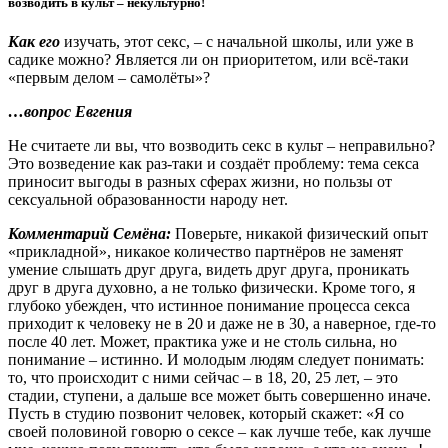
возводить в культ – некультурно!
Как его
изучать, этот секс, – с начальной школы, или уже в
садике можно? Является ли он приоритетом, или всё-таки
«первым делом – самолёты»?
…вопрос Евгения
Не считаете ли вы, что возводить секс в культ – неправильно?
Это возведение как раз-таки и создаёт проблему: тема секса
приносит выгоды в разных сферах жизни, но пользы от
сексуальной образованности народу нет.
Комментарий Семёна:
Поверьте, никакой физический опыт
«прикладной», никакое количество партнёров не заменят
умение слышать друг друга, видеть друг друга, проникать
друг в друга духовно, а не только физически. Кроме того, я
глубоко убежден, что истинное понимание процесса секса
приходит к человеку не в 20 и даже не в 30, а наверное, где-то
после 40 лет. Может, практика уже и не столь сильна, но
понимание – истинно. И молодым людям следует понимать:
то, что происходит с ними сейчас – в 18, 20, 25 лет, – это
стадии, ступени, а дальше все может быть совершенно иначе.
Пусть в студию позвонит человек, который скажет: «Я со
своей половиной говорю о сексе – как лучше тебе, как лучше