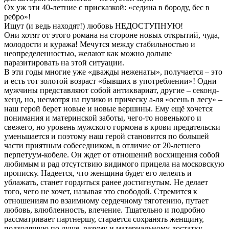
Ох уж эти 40-летние с присказкой: «седина в бороду, бес в
ребро»!
Ищут (и ведь находят!) любовь НЕДОСТУПНУЮ!
Они хотят от этого романа на стороне новых открытий, чуда,
молодости и куража! Мечутся между стабильностью и
неопределенностью, желают как можно дольше
паразитировать на этой ситуации.
В эти годы многие уже «дважды неженаты», получается – это
и есть тот золотой возраст «бывших в употреблении»! Одни
мужчины представляют собой антиквариат, другие – секонд-
хенд, но, несмотря на пузико и прическу а-ля «осень в лесу» –
наш герой берет новые и новые вершины. Ему ещё хочется
понимания и материнской заботы, чего-то новенького и
свежего, но уровень мужского гормона в крови предательски
уменьшается и поэтому наш герой становится по большей
части приятным собеседником, в отличие от 20-летнего
перпетуум-кобеле. Он ждет от отношений восхищения собой
любимым и рад отсутствию видимого прицела на московскую
прописку. Надеется, что женщина будет его лелеять и
ублажать, станет гордиться ранее достигнутым. Не делает
того, чего не хочет, называя это свободой. Стремится к
отношениям по взаимному сердечному тяготению, путает
любовь, влюбленность, влечение. Тщательно и подробно
рассматривает партнершу, старается сохранять женщину,
подходящую по душе, разуму и материальному достатку.