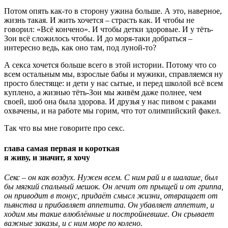
Потом опять как-то в сторону ужина больше. А это, наверное,
жизнь такая. И жить хочется – страсть как. И чтобы не
говорил: «Всё кончено». И чтобы детки здоровые. И у тёть-
Зои всё сложилось чтобы. И до моря-таки добраться –
интересно ведь, как оно там, под луной-то?
А секса хочется больше всего в этой истории. Потому что со
всем остальным мы, взрослые бабы и мужики, справляемся ну
просто блестяще: и дети у нас сытые, и перед школой всё всем
куплено, а жизнью тёть-Зои мы живём даже полнее, чем
своей, шоб она была здорова. И друзья у нас пивом с раками
охвачены, и на работе мы горим, что тот олимпийский факел.
Так что вы мне говорите про секс.
глава самая первая и короткая
я живу, и значит, я хочу
Секс – он как воздух. Нужен всем. С ним рай и в шалаше, был
бы мягкий спальный мешок. Он лечит от прыщей и от гриппа,
он приводит в тонус, придаёт смысл жизни, отвращает от
пьянства и прибавляет аппетита. Он убавляет аппетит, и
ходим мы такие влюблённые и постройневшие. Он срывает
важные заказы, и с ним море по колено.