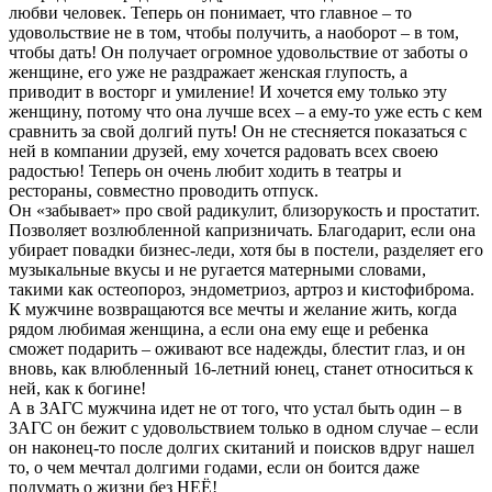
любви человек. Теперь он понимает, что главное – то
удовольствие не в том, чтобы получить, а наоборот – в том,
чтобы дать! Он получает огромное удовольствие от заботы о
женщине, его уже не раздражает женская глупость, а
приводит в восторг и умиление! И хочется ему только эту
женщину, потому что она лучше всех – а ему-то уже есть с кем
сравнить за свой долгий путь! Он не стесняется показаться с
ней в компании друзей, ему хочется радовать всех своею
радостью! Теперь он очень любит ходить в театры и
рестораны, совместно проводить отпуск.
Он «забывает» про свой радикулит, близорукость и простатит.
Позволяет возлюбленной капризничать. Благодарит, если она
убирает повадки бизнес-леди, хотя бы в постели, разделяет его
музыкальные вкусы и не ругается матерными словами,
такими как остеопороз, эндометриоз, артроз и кистофиброма.
К мужчине возвращаются все мечты и желание жить, когда
рядом любимая женщина, а если она ему еще и ребенка
сможет подарить – оживают все надежды, блестит глаз, и он
вновь, как влюбленный 16-летний юнец, станет относиться к
ней, как к богине!
А в ЗАГС мужчина идет не от того, что устал быть один – в
ЗАГС он бежит с удовольствием только в одном случае – если
он наконец-то после долгих скитаний и поисков вдруг нашел
то, о чем мечтал долгими годами, если он боится даже
подумать о жизни без НЕЁ!