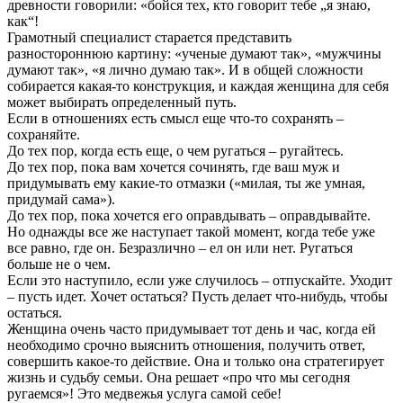
древности говорили: «бойся тех, кто говорит тебе „я знаю,
как“!
Грамотный специалист старается представить
разностороннюю картину: «ученые думают так», «мужчины
думают так», «я лично думаю так». И в общей сложности
собирается какая-то конструкция, и каждая женщина для себя
может выбирать определенный путь.
Если в отношениях есть смысл еще что-то сохранять –
сохраняйте.
До тех пор, когда есть еще, о чем ругаться – ругайтесь.
До тех пор, пока вам хочется сочинять, где ваш муж и
придумывать ему какие-то отмазки («милая, ты же умная,
придумай сама»).
До тех пор, пока хочется его оправдывать – оправдывайте.
Но однажды все же наступает такой момент, когда тебе уже
все равно, где он. Безразлично – ел он или нет. Ругаться
больше не о чем.
Если это наступило, если уже случилось – отпускайте. Уходит
– пусть идет. Хочет остаться? Пусть делает что-нибудь, чтобы
остаться.
Женщина очень часто придумывает тот день и час, когда ей
необходимо срочно выяснить отношения, получить ответ,
совершить какое-то действие. Она и только она стратегирует
жизнь и судьбу семьи. Она решает «про что мы сегодня
ругаемся»! Это медвежья услуга самой себе!