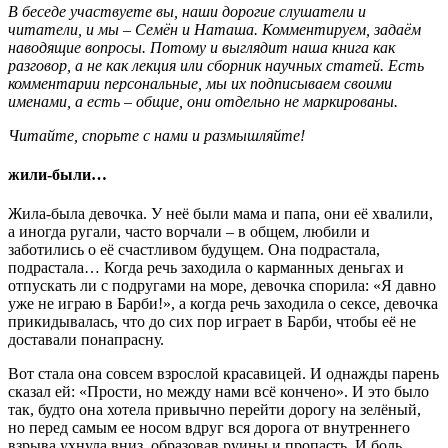
В беседе участвуете вы, наши дорогие слушатели и
читатели, и мы – Семён и Наташа. Комментируем, задаём
наводящие вопросы. Потому и выглядит наша книга как
разговор, а не как лекция или сборник научных статей. Есть
комментарии персональные, мы их подписываем своими
именами, а есть – общие, они отдельно не маркированы.
Читайте, спорьте с нами и размышляйте!
жили-были…
Жила-была девочка. У неё были мама и папа, они её хвалили,
а иногда ругали, часто ворчали – в общем, любили и
заботились о её счастливом будущем. Она подрастала,
подрастала… Когда речь заходила о карманных деньгах и
отпускать ли с подругами на море, девочка спорила: «Я давно
уже не играю в Барби!», а когда речь заходила о сексе, девочка
прикидывалась, что до сих пор играет в Барби, чтобы её не
доставали понапрасну.
Вот стала она совсем взрослой красавицей. И однажды парень
сказал ей: «Прости, но между нами всё кончено». И это было
так, будто она хотела привычно перейти дорогу на зелёный,
но перед самым ее носом вдруг вся дорога от внутреннего
взрыва ухнула вниз, образовав руины и пропасть. И боль