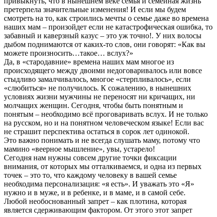
привыкнуть, что в нынешнем веке семья и семейная жизнь
претерпела значительные изменения! И если мы будем
смотреть на то, как строились мечты о семье даже во времена
наших мам – произойдет если не катастрофическая ошибка, то
забавный и каверзный казус – это уж точно!. У них волосы
дыбом поднимаются от каких-то слов, они говорят: «Как вы
можете произносить…такое… вслух?»
Да, в «стародавние» времена наших мам многое из
происходящего между двоими недоговаривалось или вовсе
стыдливо замалчивалось, многое «стерпливалось», если
«слюбиться» не получилось. К сожалению, в нынешних
условиях жизни мужчины не переносят ни кричащих, ни
молчащих женщин. Сегодня, чтобы быть понятным и
понятым – необходимо всё проговаривать вслух. И не только
на русском, но и на понятном человеческом языке! Если вас
не страшит перспектива остаться в сорок лет одинокой.
Это важно понимать и не всегда слушать маму, потому что
мамино «веерное мышление», увы, устарело!
Сегодня нам нужны совсем другие точки фиксации
внимания, от которых мы отталкиваемся, и одна из первых
точек – это то, что каждому человеку в вашей семье
необходима персонализация: «я есть». И уважать это «Я»
нужно и в муже, и в ребенке, и в маме, и в самой себе.
Любой необоснованный запрет – как плотина, которая
является сдерживающим фактором. От этого этот запрет