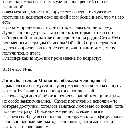
какие надежды возлагает мужчина на крепкий союз с
женщиной,
о чем мечтает, что стимулирует его совершать мужские
поступки и делиться с женщиной всем бесценным, что у него
есть.
Оставим проценты для статистики – нам они ни к чему.
Лучше я приведу результаты опроса, который затеяла по
собственной инициативе в интернете и на радио Сити-FM с
неизменным ведущим Семеном Чайкой. За три недели мне
удалось опросить более трехсот мужчин и вот, что у меня
получилось в итоге.
Классификация мужчин произведена по возрасту:
От 16-ти до 18-ти:
Лишь бы только Мальвина обожала меня одного!
Практически все мужчины утверждали, что вступая на путь
секса в 16–18 лет (это период пика юношеской
сверхвозбудимости) об отношениях с одной женщиной даже
не особо заморачивались! Самые популярные девочки – те,
которые доступны; хотелось заняться любовью со всеми, хоть
по одному разу! Основное желание: позабавиться и
развлечься. Чаще всего основная подружка, та «официальная»
– сильно напоминает мать, все прощает, понимает и учит
жить, как первоклашку.