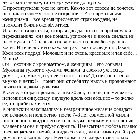
него своя голова», то теперь уже не до шуток.
С проститутками уже не катит. Как-то вот совсем не хочется,
не по-настоящему это, не искренне… А с нормальными
женщинами – все время преследует страх неудачи, не
проходит боязнь оконфузиться.
И вдруг находится та, которая догадалась о его проблемах и
переживаниях, она все поняла, успокоила и вновь сделала из
него мужика. Теперь он снова может и снова бесстрашно
хочет! И теперь у него каждый раз – как последний! Давай!
Коси всех подряд! Молодых и не очень, красивых и так себе…
Успеть!
Он – охотник с хронометром, а женщины – его добыча!
Мужчины гуляют с чужими женами, а своя-то уж всегда
дома…, «а, может, и у нее кто-то… есть? Да нет, она вся во
внуках и детях!» – гонят они от себя эту мысль и продолжают
вояжи по чужим кроватям.
К жене, которая прожила с ним 30 лет, отношение меняется,
напоминая синусоиду, идущую вдоль оси абсцисс – то жалко
ее, то прибить хочется.
Юношеский максимализм и безграничное желание обладать
ею целиком и полностью, после 7–8 лет совместной жизни
постепенно покидает его и теперь уже целиком и полностью
владеет им она и требует служить! Ненасытная любовь плавно
превращается в тихий, иногда со скандалами, замкнутый круг
домашнего концлагеря. Некоторые не выдерживают таких