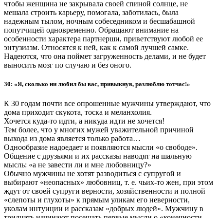
чтобы женщина не закрывала своей спиной солнце, не
мешала строить карьеру, помогала, заботилась, была
надежным тылом, ночным собеседником и бесшабашной
попутчицей одновременно. Обращают внимание на
особенности характера партнерши, приветствуют любой ее
энтузиазм. Относятся к ней, как к самой лучшей самке.
Надеются, что она поймет загруженность делами, и не будет
выносить мозг по случаю и без оного.
30: «Я, сколько ни любил бы вас, привыкнув, разлюблю тотчас!»
К 30 годам почти все опрошенные мужчины утверждают, что
дома приходит скукота, тоска и меланхолия.
Хочется куда-то идти, а никуда идти не хочется!
Тем более, что у многих мужей уважительной причиной
выхода из дома является только работа…
Однообразие надоедает и появляются мысли «о свободе».
Общение с друзьями и их рассказы наводят на шальную
мысль: «а не завести ли и мне любовницу?»
Обычно мужчины не хотят разводиться с супругой и
выбирают «неопасных» любовниц, т. е. чьих-то жен, при этом
ждут от своей супруги верности, хозяйственности и полной
«слепоты и глухоты» к прямым уликам его неверности,
уколам интуиции и рассказам «добрых людей». Мужчину в
тридцать начинают посещать первые мысли о «конечности