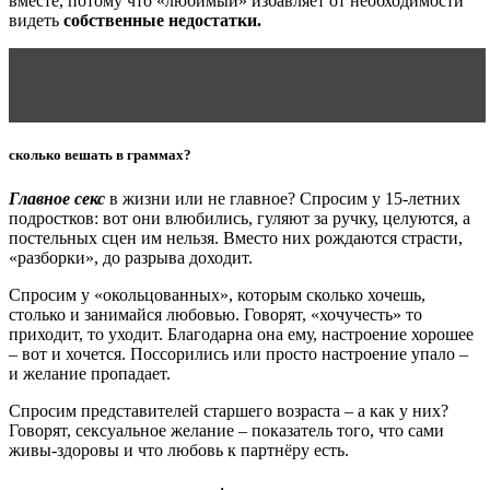
вместе, потому что «любимый» избавляет от необходимости
видеть
собственные недостатки.
Читать статью
Сексуальность по Фрейду. Психология
женской и мужской сексуальности
сколько вешать в граммах?
Главное секс
в жизни или не главное? Спросим у 15-летних
подростков: вот они влюбились, гуляют за ручку, целуются, а
постельных сцен им нельзя. Вместо них рождаются страсти,
«разборки», до разрыва доходит.
Спросим у «окольцованных», которым сколько хочешь,
столько и занимайся любовью. Говорят, «хочучесть» то
приходит, то уходит. Благодарна она ему, настроение хорошее
– вот и хочется. Поссорились или просто настроение упало –
и желание пропадает.
Спросим представителей старшего возраста – а как у них?
Говорят, сексуальное желание – показатель того, что сами
живы-здоровы и что любовь к партнёру есть.