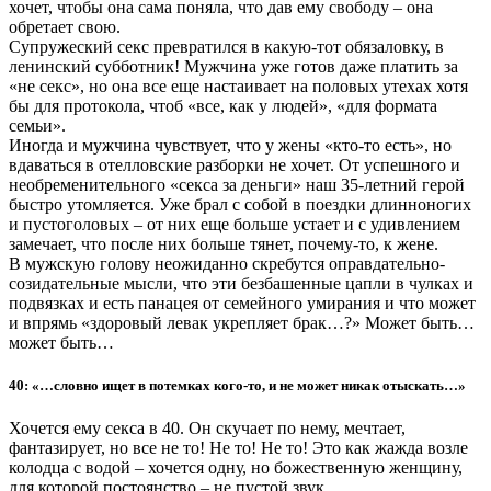
хочет, чтобы она сама поняла, что дав ему свободу – она
обретает свою.
Супружеский секс превратился в какую-тот обязаловку, в
ленинский субботник! Мужчина уже готов даже платить за
«не секс», но она все еще настаивает на половых утехах хотя
бы для протокола, чтоб «все, как у людей», «для формата
семьи».
Иногда и мужчина чувствует, что у жены «кто-то есть», но
вдаваться в отелловские разборки не хочет. От успешного и
необременительного «секса за деньги» наш 35-летний герой
быстро утомляется. Уже брал с собой в поездки длинноногих
и пустоголовых – от них еще больше устает и с удивлением
замечает, что после них больше тянет, почему-то, к жене.
В мужскую голову неожиданно скребутся оправдательно-
созидательные мысли, что эти безбашенные цапли в чулках и
подвязках и есть панацея от семейного умирания и что может
и впрямь «здоровый левак укрепляет брак…?» Может быть…
может быть…
40: «…словно ищет в потемках кого-то, и не может никак отыскать…»
Хочется ему секса в 40. Он скучает по нему, мечтает,
фантазирует, но все не то! Не то! Не то! Это как жажда возле
колодца с водой – хочется одну, но божественную женщину,
для которой постоянство – не пустой звук.