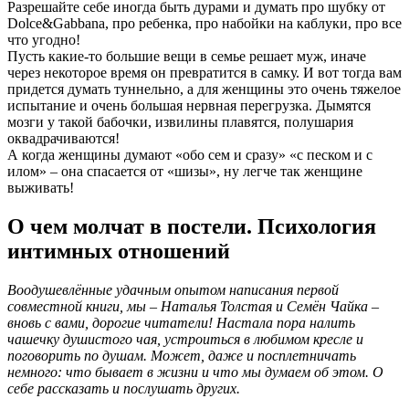
Разрешайте себе иногда быть дурами и думать про шубку от
Dolce&Gabbana, про ребенка, про набойки на каблуки, про все
что угодно!
Пусть какие-то большие вещи в семье решает муж, иначе
через некоторое время он превратится в самку. И вот тогда вам
придется думать туннельно, а для женщины это очень тяжелое
испытание и очень большая нервная перегрузка. Дымятся
мозги у такой бабочки, извилины плавятся, полушария
оквадрачиваются!
А когда женщины думают «обо сем и сразу» «с песком и с
илом» – она спасается от «шизы», ну легче так женщине
выживать!
О чем молчат в постели. Психология
интимных отношений
Воодушевлённые удачным опытом написания первой
совместной книги, мы – Наталья Толстая и Семён Чайка –
вновь с вами, дорогие читатели! Настала пора налить
чашечку душистого чая, устроиться в любимом кресле и
поговорить по душам. Может, даже и посплетничать
немного: что бывает в жизни и что мы думаем об этом. О
себе рассказать и послушать других.