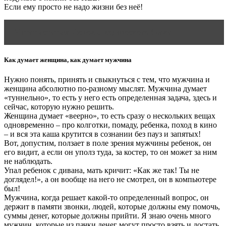
Если ему просто не надо жизни без неё!
Читать статью
Основы ведического брака
Как думает женщина, как думает мужчина
Нужно понять, принять и свыкнуться с тем, что мужчина и
женщина абсолютно по-разному мыслят. Мужчина думает
«туннельно», то есть у него есть определенная задача, здесь и
сейчас, которую нужно решить.
Женщина думает «веерно», то есть сразу о нескольких вещах
одновременно – про колготки, помаду, ребенка, поход в кино
– и вся эта каша крутится в сознании без пауз и запятых!
Вот, допустим, ползает в поле зрения мужчины ребенок, он
его видит, а если он уполз туда, за костер, то он может за ним
не наблюдать.
Упал ребенок с дивана, мать кричит: «Как же так! Ты не
доглядел!», а он вообще на него не смотрел, он в компьютере
был!
Мужчина, когда решает какой-то определенный вопрос, он
держит в памяти звонки, людей, которые должны ему помочь,
суммы денег, которые должны прийти. Я знаю очень много
мужчин, которые из пачки денег могут просто взять и достать