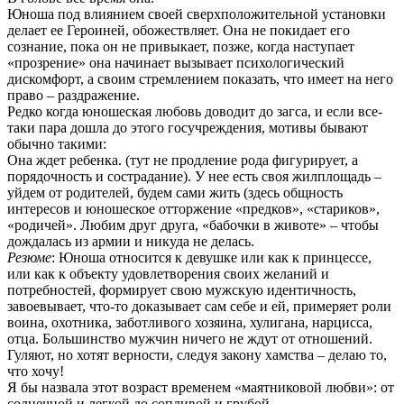
Юноша под влиянием своей сверхположительной установки
делает ее Героиней, обожествляет. Она не покидает его
сознание, пока он не привыкает, позже, когда наступает
«прозрение» она начинает вызывает психологический
дискомфорт, а своим стремлением показать, что имеет на него
право – раздражение.
Редко когда юношеская любовь доводит до загса, и если все-
таки пара дошла до этого госучреждения, мотивы бывают
обычно такими:
Она ждет ребенка. (тут не продление рода фигурирует, а
порядочность и сострадание). У нее есть своя жилплощадь –
уйдем от родителей, будем сами жить (здесь общность
интересов и юношеское отторжение «предков», «стариков»,
«родичей». Любим друг друга, «бабочки в животе» – чтобы
дождалась из армии и никуда не делась.
Резюме
: Юноша относится к девушке или как к принцессе,
или как к объекту удовлетворения своих желаний и
потребностей, формирует свою мужскую идентичность,
завоевывает, что-то доказывает сам себе и ей, примеряет роли
воина, охотника, заботливого хозяина, хулигана, нарцисса,
отца. Большинство мужчин ничего не ждут от отношений.
Гуляют, но хотят верности, следуя закону хамства – делаю то,
что хочу!
Я бы назвала этот возраст временем «маятниковой любви»: от
солнечной и легкой до сопливой и грубой.