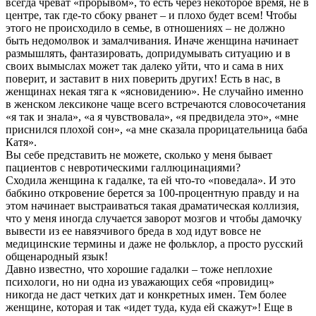
всегда чреват «прорывом», то есть через некоторое время, не в
центре, так где-то сбоку рванет – и плохо будет всем! Чтобы
этого не происходило в семье, в отношениях – не должно
быть недомолвок и замалчивания. Иначе женщина начинает
размышлять, фантазировать, допридумывать ситуацию и в
своих вымыслах может так далеко уйти, что и сама в них
поверит, и заставит в них поверить других! Есть в нас, в
женщинах некая тяга к «ясновидению». Не случайно именно
в женском лексиконе чаще всего встречаются словосочетания
«я так и знала», «а я чувствовала», «я предвидела это», «мне
приснился плохой сон», «а мне сказала прорицательница баба
Катя».
Вы себе представить не можете, сколько у меня бывает
пациентов с невротическими галлюцинациями?
Сходила женщина к гадалке, та ей что-то «поведала». И это
бабкино откровение берется за 100-процентную правду и на
этом начинает выстраиваться такая драматическая коллизия,
что у меня иногда случается заворот мозгов и чтобы дамочку
вывести из ее навязчивого бреда в ход идут вовсе не
медицинские термины и даже не фольклор, а просто русский
общенародный язык!
Давно известно, что хорошие гадалки – тоже неплохие
психологи, но ни одна из уважающих себя «провидиц»
никогда не даст четких дат и конкретных имен. Тем более
женщине, которая и так «идет туда, куда ей скажут»! Еще в