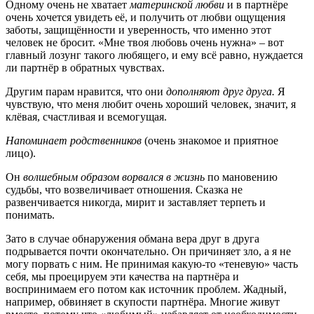
Одному очень не хватает
материнской любви
и в партнёре
очень хочется увидеть её, и получить от любви ощущения
заботы, защищённости и уверенность, что именно этот
человек не бросит. «Мне твоя любовь очень нужна» – вот
главный лозунг такого любящего, и ему всё равно, нуждается
ли партнёр в обратных чувствах.
Другим парам нравится, что они
дополняют друг друга.
Я
чувствую, что меня любит очень хороший человек, значит, я
клёвая, счастливая и всемогущая.
Напоминает родственников
(очень знакомое и приятное
лицо).
Он
волшебным образом ворвался в жизнь
по мановению
судьбы, что возвеличивает отношения. Сказка не
развенчивается никогда, мирит и заставляет терпеть и
понимать.
Зато в случае обнаружения обмана вера друг в друга
подрывается почти окончательно. Он причиняет зло, а я не
могу порвать с ним. Не принимая какую-то «теневую» часть
себя, мы проецируем эти качества на партнёра и
воспринимаем его потом как источник проблем. Жадный,
например, обвиняет в скупости партнёра. Многие живут