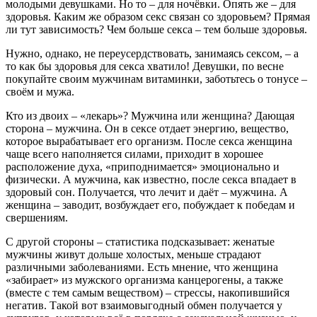
молодыми девушками. Но то – для ночёвки. Опять же – для
здоровья. Каким же образом секс связан со здоровьем? Прямая
ли тут зависимость? Чем больше секса – тем больше здоровья.
Нужно, однако, не переусердствовать, занимаясь сексом, – а
то как бы здоровья для секса хватило! Девушки, по весне
покупайте своим мужчинам витаминки, заботьтесь о тонусе –
своём и мужа.
Кто из двоих – «лекарь»? Мужчина или женщина? Дающая
сторона – мужчина. Он в сексе отдает энергию, вещество,
которое вырабатывает его организм. После секса женщина
чаще всего наполняется силами, приходит в хорошее
расположение духа, «приподнимается» эмоционально и
физически. А мужчина, как известно, после секса впадает в
здоровый сон. Получается, что лечит и даёт – мужчина. А
женщина – заводит, возбуждает его, побуждает к победам и
свершениям.
С другой стороны – статистика подсказывает: женатые
мужчины живут дольше холостых, меньше страдают
различными заболеваниями. Есть мнение, что женщина
«забирает» из мужского организма канцерогены, а также
(вместе с тем самым веществом) – стрессы, накопившийся
негатив. Такой вот взаимовыгодный обмен получается у