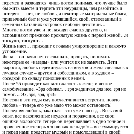
перемен и разводятся, лишь потом понимая, что лучше было
бы жить вместе и терпеть эти неурядицы, чем разойтись и
потерять… нет, не любовь, а некоторые материальные блага,
привычный быт и уже устоявшийся, свой, отвоеванный в
семейных баталиях островок свободы действий…
Многие потом уже и не находят счастья другого, и
вспоминают прежнюю проклятую жизнь с первой женой…и
тоскуют, тоскуют…
Жизнь идет… приходит с годами умиротворение и какое-то
успокоение.
Жена… он начинает ее слышать, прощать, понимать
некоторые ее «наезды» или учится их не замечать. Дети
выросли, любовь перекинулась на внуков и жена сделалась в
лучшем случае – другом и собеседником, а в худшем –
соседкой по складу поношенных вещей.
После 55 приходит какая-то жалость к жене, и легкое
самобичевание. «Зря обижал… зря жадничал для нее, зря не
помог… Эх, зря, зря, зря!»
Но если в эти годы ему посчастливится встретить новую
любовь – теперь его уже мало что может остановить!
Последняя любовь, закатная – это уже навсегда. Весь свой
опыт, все накопленные неудачи и поражения, все свои
ошибки молодости теперь он переплавляет в одно точное и
проверенное «теперь я знаю как не надо!» – все суммируется
и перед нами предстает мудрый и помолодевший в своей