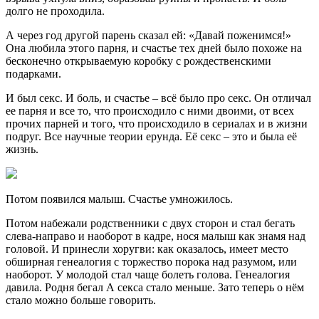
долго не проходила.
А через год другой парень сказал ей: «Давай поженимся!»
Она любила этого парня, и счастье тех дней было похоже на
бесконечно открываемую коробку с рождественскими
подарками.
И был секс. И боль, и счастье – всё было про секс. Он отличал
ее парня и все то, что происходило с ними двоими, от всех
прочих парней и того, что происходило в сериалах и в жизни
подруг. Все научные теории ерунда. Её секс – это и была её
жизнь.
Потом появился малыш. Счастье умножилось.
Потом набежали родственники с двух сторон и стал бегать
слева-направо и наоборот в кадре, нося малыш как знамя над
головой. И принесли хоругви: как оказалось, имеет место
обширная генеалогия с торжество порока над разумом, или
наоборот. У молодой стал чаще болеть голова. Генеалогия
давила. Родня бегал А секса стало меньше. Зато теперь о нём
стало можно больше говорить.