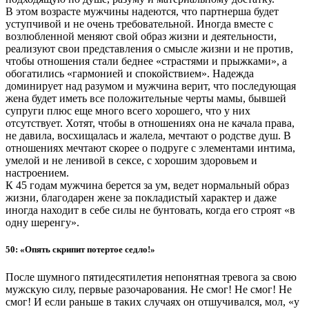
В этом возрасте мужчины надеются, что партнерша будет
уступчивой и не очень требовательной. Иногда вместе с
возлюбленной меняют свой образ жизни и деятельности,
реализуют свои представления о смысле жизни и не против,
чтобы отношения стали беднее «страстями и прыжками», а
обогатились «гармонией и спокойствием». Надежда
доминирует над разумом и мужчина верит, что последующая
жена будет иметь все положительные черты мамы, бывшей
супруги плюс еще много всего хорошего, что у них
отсутствует. Хотят, чтобы в отношениях она не качала права,
не давила, восхищалась и жалела, мечтают о родстве душ. В
отношениях мечтают скорее о подруге с элементами интима,
умелой и не ленивой в сексе, с хорошим здоровьем и
настроением.
К 45 годам мужчина берется за ум, ведет нормальный образ
жизни, благодарен жене за покладистый характер и даже
иногда находит в себе силы не бунтовать, когда его строят «в
одну шеренгу».
50: «Опять скрипит потертое седло!»
После шумного пятидесятилетия непонятная тревога за свою
мужскую силу, первые разочарования. Не смог! Не смог! Не
смог! И если раньше в таких случаях он отшучивался, мол, «у