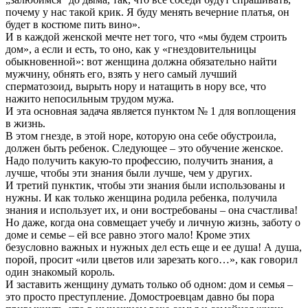
почему у нас такой крик. Я буду менять вечерние платья, он
будет в костюме пить вино».
И в каждой женской мечте нет того, что «мы будем строить
дом», а если и есть, то оно, как у «гнездовительницы
обыкновенной»: вот женщина должна обязательно найти
мужчину, обнять его, взять у него самый лучший
сперматозоид, вырыть нору и натащить в нору все, что
нажито непосильным трудом мужа.
И эта основная задача является пунктом № 1 для воплощения
в жизнь.
В этом гнезде, в этой норе, которую она себе обустроила,
должен быть ребенок. Следующее – это обучение женское.
Надо получить какую-то профессию, получить знания, а
лучше, чтобы эти знания были лучше, чем у других.
И третий пунктик, чтобы эти знания были использованы и
нужны. И как только женщина родила ребенка, получила
знания и использует их, и они востребованы – она счастлива!
Но даже, когда она совмещает учебу и личную жизнь, заботу о
доме и семье – ей все равно этого мало! Кроме этих
безусловно важных и нужных дел есть еще и ее душа! А душа,
порой, просит «или цветов или зарезать кого…», как говорил
один знакомый король.
И заставить женщину думать только об одном: дом и семья –
это просто преступление. Домостроевцам давно бы пора