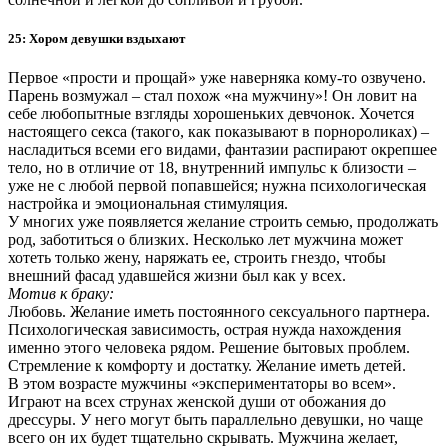
25: Хором девушки вздыхают
Первое «прости и прощай» уже наверняка кому-то озвучено.
Парень возмужал – стал похож «на мужчину»! Он ловит на
себе любопытные взгляды хорошеньких девчонок. Хочется
настоящего секса (такого, как показывают в порнороликах) –
насладиться всеми его видами, фантазии распирают окрепшее
тело, но в отличие от 18, внутренний импульс к близости –
уже не с любой первой попавшейся; нужна психологическая
настройка и эмоциональная стимуляция.
У многих уже появляется желание строить семью, продолжать
род, заботиться о близких. Несколько лет мужчина может
хотеть только жену, наряжать ее, строить гнездо, чтобы
внешний фасад удавшейся жизни был как у всех.
Мотив к браку:
Любовь. Желание иметь постоянного сексуального партнера.
Психологическая зависимость, острая нужда нахождения
именно этого человека рядом. Решение бытовых проблем.
Стремление к комфорту и достатку. Желание иметь детей.
В этом возрасте мужчины «экспериментаторы во всем».
Играют на всех струнах женской души от обожания до
дрессуры. У него могут быть параллельно девушки, но чаще
всего он их будет тщательно скрывать. Мужчина желает,