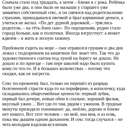
Сначала стало под тридцать, а затем – ближе к с рока. Ребёнка
было уже два, и они были не малыши у старшего уже
замаячил собственный секс, и он смеялся над родительскими
страхами, прикидывался овечкой и брал карманные деньги, а
учиться не желал. «По дет дурной дорожкой, – тряслись
родители, – ка тёть-Зоин сын». По ощущениям, родни стало
горазд больше, как и политики. Иногда взгрустнут: а может
вдвоём – и жить в лесную хижину.
Пробовали ездить на море – сын отравился грушам и два дня
лежал с подозрением на кишечное бог знает что. Так что до
художественного соития под луной на берегу не дошло. Не
дошло и по приезде – там пере школой надо было купить
кому-то что-то. И в больших количествах – потому что
скидки, как не нагрести.
Секс по-прежнему был, только он перешёл из разряда
болезненной страсти куда-то на периферию, в копилочку, куда
складывались общесемейные ценности: первый зубик,
первый бал дочери, новые обои в спальне, хороший фильм,
вкусный ужин… Вот где-то там, рядом с ужином. В трудные
минуты приходило понимание: да, люблю, дороже и ближе
нет никого. Вот этот человек – он мой, она моя, и аз есмь,
пока мы дышим одним дыханием. И секс тогда случался – не
чета молодым вздохам-всхлипам.