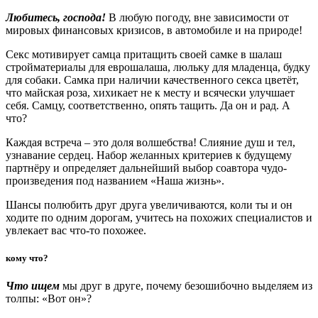
Любитесь, господа!
В любую погоду, вне зависимости от
мировых финансовых кризисов, в автомобиле и на природе!
Секс мотивирует самца притащить своей самке в шалаш
стройматериалы для еврошалаша, люльку для младенца, будку
для собаки. Самка при наличии качественного секса цветёт,
что майская роза, хихикает не к месту и всячески улучшает
себя. Самцу, соответственно, опять тащить. Да он и рад. А
что?
Каждая встреча – это доля волшебства! Слияние душ и тел,
узнавание сердец. Набор желанных критериев к будущему
партнёру и определяет дальнейший выбор соавтора чудо-
произведения под названием «Наша жизнь».
Шансы полюбить друг друга увеличиваются, коли ты и он
ходите по одним дорогам, учитесь на похожих специалистов и
увлекает вас что-то похожее.
кому что?
Что ищем
мы друг в друге, почему безошибочно выделяем из
толпы: «Вот он»?