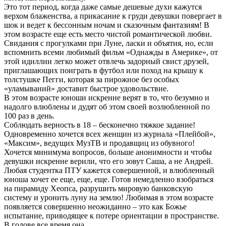
Это тот период, когда даже самые дешевые духи кажутся
верхом блаженства, а прикасание к груди девушки повергает в
шок и ведет к бессонным ночам и сказочным фантазиям! В
этом возрасте еще есть место чистой романтической любви.
Свидания с прогулками при Луне, ласки и объятия, но, если
вспомнить всеми любимый фильм «Однажды в Америке», от
этой идиллии легко может отвлечь задорный свист друзей,
приглашающих поиграть в футбол или поход на крышу к
толстушке Пегги, которая за пирожное без особых
«уламываний» доставит быстрое удовольствие.
В этом возрасте юноши искренне верят в то, что безумно и
надолго влюблены и дудят об этом своей возлюбленной по
100 раз в день.
Соблюдать верность в 18 – бесконечно тяжкое задание!
Одновременно хочется всех женщин из журнала «Плейбой»,
«Максим», ведущих МузТВ и продавщиц из обувного!
Хочется минимума вопросов, больше анонимности и чтобы
девушки искренне верили, что его зовут Саша, а не Андрей.
Любая студентка ПТУ кажется совершенной, и влюбленный
юноша хочет ее еще, еще, еще. Готов немедленно взобраться
на пирамиду Хеопса, разрушить мировую банковскую
систему и уронить луну на землю! Любимая в этом возрасте
появляется совершенно неожиданно – это как Божье
испытание, приводящее к потере ориентации в пространстве.
В голове все время она.