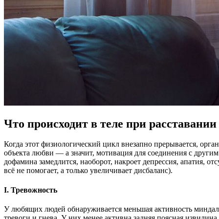
Что происходит в теле при расставании
Когда этот физиологический цикл внезапно прерывается, орган
объекта любви — а значит, мотивация для соединения с другим
дофамина замедлится, наоборот, накроет депрессия, апатия, о
всё не помогает, а только увеличивает дисбаланс).
I. Тревожность
У любящих людей обнаруживается меньшая активность миндали
тревоги и гнева. У них менее активна задняя поясная извили