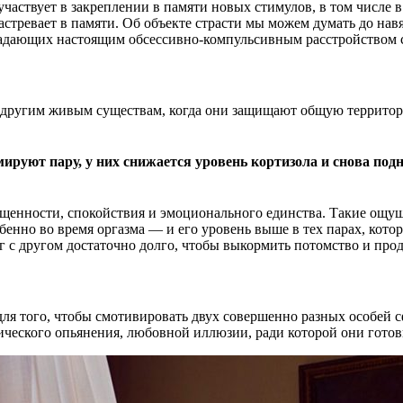
аствует в закреплении в памяти новых стимулов, в том числе 
тревает в памяти. Об объекте страсти мы можем думать до навя
радающих настоящим обсессивно-компульсивным расстройством 
и другим живым существам, когда они защищают общую территори
ируют пару, у них
снижается
уровень кортизола и снова под
щенности, спокойствия и эмоционального единства. Такие ощущ
собенно во время оргазма — и его уровень выше в тех парах, кот
уг с другом достаточно долго, чтобы выкормить потомство и про
ля того, чтобы смотивировать двух совершенно разных особей 
тического опьянения, любовной иллюзии, ради которой они готов