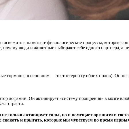
жно освежить в памяти те физиологические процессы, которые с
, почему люди и животные выбирают себе одного партнера, а не 
ые гормоны, в основном — тестостерон (у обоих полов). Он не 
иатор дофамин. Он активирует «систему поощрения» в мозге вл
ект страсти.
н не только активирует силы, но и помещает организм в сос
е скакать и прыгать, которые мы чувствуем во время первы