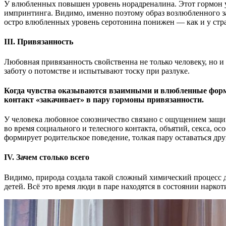
У влюбленных повышен уровень норадреналина. Этот гормон уч
импринтинга. Видимо, именно поэтому образ возлюбленного зас
остро влюбленных уровень серотонина понижен — как и у ст
III. Привязанность
Любовная привязанность свойственна не только человеку, но 
заботу о потомстве и испытывают тоску при разлуке.
Когда чувства оказываются взаимными и влюбленные форм
контакт «закачивает» в пару гормоны привязанности.
У человека любовное союзничество связано с ощущением защи
во время социального и телесного контакта, объятий, секса, о
формирует родительское поведение, толкая пару оставаться др
IV. Зачем столько всего
Видимо, природа создала такой сложный химический процесс д
детей. Всё это время люди в паре находятся в состоянии нарко