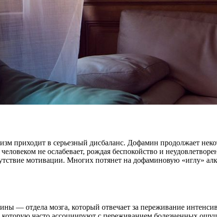
изм приходит в серьезный дисбаланс. Дофамин продолжает некот
 человеком не ослабевает, рождая беспокойство и неудовлетворе
тсутствие мотивации. Многих потянет на дофаминовую «иглу» алк
ны — отдела мозга, который отвечает за переживание интенсив
на, которую часто ассоциируют с переживанием болезненных ощу