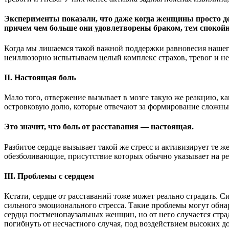
Эксперименты
показали, что даже когда женщины просто де
причем чем больше они удовлетворены браком, тем спокойн
Когда мы лишаемся такой важной поддержки равновесия нашего
неиллюзорно испытываем целый комплекс страхов, тревог и н
II. Настоящая боль
Мало того, отвержение вызывает в мозге такую же реакцию, к
островковую долю, которые отвечают за формирование сложных
Это значит, что боль от расставания — настоящая.
Разбитое сердце вызывает такой же стресс и активизирует те 
обезболивающие, присутствие которых обычно указывает на ре
III. Проблемы с сердцем
Кстати, сердце от расставаний тоже может реально страдать. 
сильного эмоционального стресса. Такие проблемы могут обнар
сердца постменопаузальных женщин, но от него случается стр
погибнуть от несчастного случая, под воздействием высоких до