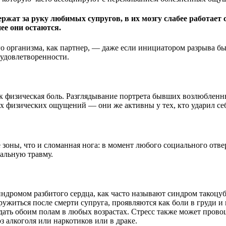
ржат за руку любимых супругов, в их мозгу слабее работает 
ее они остаются.
 организма, как партнер, — даже если инициатором разрыва бы
еудовлетворенности.
ак физическая боль. Разглядывание портрета бывших возлюблен
 физических ощущений — они же активны у тех, кто ударил себ
же зоны, что и сломанная нога: в момент любого социального о
альную травму.
Синдромом разбитого сердца, как часто называют синдром такоц
ужиться после смерти супруга, проявляются как боли в груди и
адать обоим полам в любых возрастах. Стресс также может пров
з алкоголя или наркотиков или в драке.