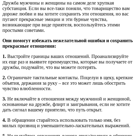
Дружба мужчины и женщины на самом деле хрупкая
субстанция. Если вы все-таки поняли, что товарищество вам
дороже любви и вы хотите сохранить эти отношения, но вас
пугают прекрасные эмоции и эти бурные чувства,
возникающие при виде приятеля, воспользуйтесь этими
простыми советами.
Они помогут избежать нежелательной ошибки и сохранить
прекрасные отношения:
1.
Выстройте границы ваших отношений. Проанализируйте
их еще раз и выявите преимущества, которые вы получаете от
дружбы, подумайте, что вы можете потерять.
2.
Ограничьте тактильные контакты. Поцелуи в щеку, крепкие
объятия, держания за руку – все это может лишь обострить
чувство влюбленности.
3.
Не включайте в отношения между мужчиной и женщиной,
основанные на дружбе, флирт и заигрывания, если не хотите
дать сигнал вашему приятелю, что путь открыт.
4.
В обращении старайтесь использовать только имя, без
милых прозвищ и уменьшительно-ласкательных выражений.
5.
Не пытайтесь ограничить вашего друга/подругу в общении