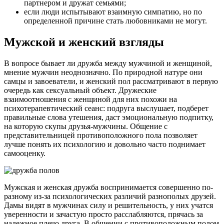
партнером и дружат семьями;
если люди испытывают взаимную симпатию, но по
определенной причине стать любовниками не могут.
Мужской и женский взгляды
В вопросе бывает ли дружба между мужчиной и женщиной,
мнение мужчин неоднозначно. По природной натуре они
самцы и завоеватели, и женский пол рассматривают в первую
очередь как сексуальный объект. Дружеские
взаимоотношения с женщиной для них похожи на
психотерапевтический сеанс: подруга выслушает, подберет
правильные слова утешения, даст эмоциональную подпитку,
на которую скупы друзья-мужчины. Общение с
представительницей противоположного пола позволяет
лучше понять их психологию и довольно часто поднимает
самооценку.
Мужская и женская дружба воспринимается совершенно по-
разному из-за психологических различий разнополых друзей.
Дамы видят в мужчинах силу и решительность, у них учатся
уверенности и зачастую просто расслабляются, прячась за
надежное плечо друга. В общении с противоположным полом