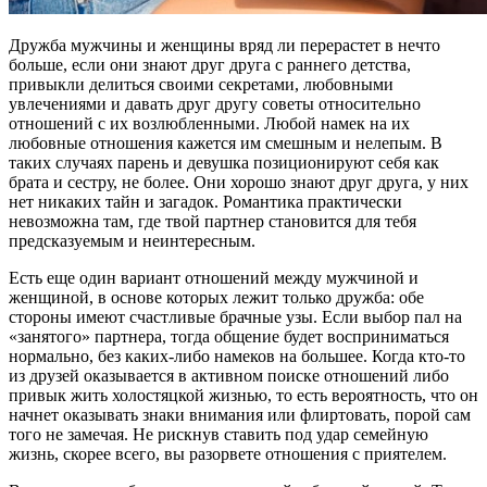
Дружба мужчины и женщины вряд ли перерастет в нечто
больше, если они знают друг друга с раннего детства,
привыкли делиться своими секретами, любовными
увлечениями и давать друг другу советы относительно
отношений с их возлюбленными. Любой намек на их
любовные отношения кажется им смешным и нелепым. В
таких случаях парень и девушка позиционируют себя как
брата и сестру, не более. Они хорошо знают друг друга, у них
нет никаких тайн и загадок. Романтика практически
невозможна там, где твой партнер становится для тебя
предсказуемым и неинтересным.
Есть еще один вариант отношений между мужчиной и
женщиной, в основе которых лежит только дружба: обе
стороны имеют счастливые брачные узы. Если выбор пал на
«занятого» партнера, тогда общение будет восприниматься
нормально, без каких-либо намеков на большее. Когда кто-то
из друзей оказывается в активном поиске отношений либо
привык жить холостяцкой жизнью, то есть вероятность, что он
начнет оказывать знаки внимания или флиртовать, порой сам
того не замечая. Не рискнув ставить под удар семейную
жизнь, скорее всего, вы разорвете отношения с приятелем.