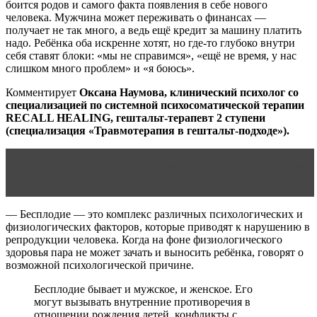
боится родов и самого факта появления в себе нового
человека. Мужчина может переживать о финансах —
получает не так много, а ведь ещё кредит за машину платить
надо. Ребёнка оба искренне хотят, но где-то глубоко внутри
себя ставят блоки: «мы не справимся», «ещё не время, у нас
слишком много проблем» и «я боюсь».
Комментирует
Оксана Наумова, клинический психолог со
специализацией по системной психосоматической терапии
RECALL HEALING, гештальт-терапевт 2 ступени
(специализация «Травмотерапия в гештальт-подходе»).
Читать статью
Женатый мужчина влюбился в другую
женщину: почему так произошло
— Бесплодие — это комплекс различных психологических и
физиологических факторов, которые приводят к нарушению в
репродукции человека. Когда на фоне физиологического
здоровья пара не может зачать и выносить ребёнка, говорят о
возможной психологической причине.
Бесплодие бывает и мужское, и женское. Его
могут вызывать внутренние противоречия в
отношении рождения детей, конфликты с