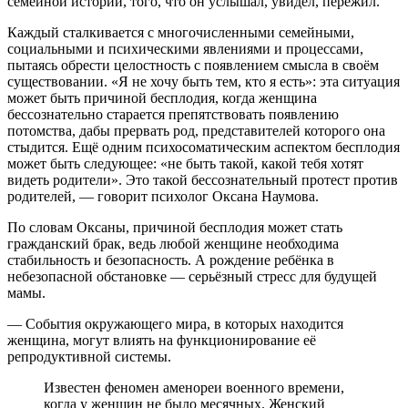
семейной истории, того, что он услышал, увидел, пережил.
Каждый сталкивается с многочисленными семейными,
социальными и психическими явлениями и процессами,
пытаясь обрести целостность с появлением смысла в своём
существовании. «Я не хочу быть тем, кто я есть»: эта ситуация
может быть причиной бесплодия, когда женщина
бессознательно старается препятствовать появлению
потомства, дабы прервать род, представителей которого она
стыдится. Ещё одним психосоматическим аспектом бесплодия
может быть следующее: «не быть такой, какой тебя хотят
видеть родители». Это такой бессознательный протест против
родителей, — говорит психолог Оксана Наумова.
По словам Оксаны, причиной бесплодия может стать
гражданский брак, ведь любой женщине необходима
стабильность и безопасность. А рождение ребёнка в
небезопасной обстановке — серьёзный стресс для будущей
мамы.
— События окружающего мира, в которых находится
женщина, могут влиять на функционирование её
репродуктивной системы.
Известен феномен аменореи военного времени,
когда у женщин не было месячных. Женский