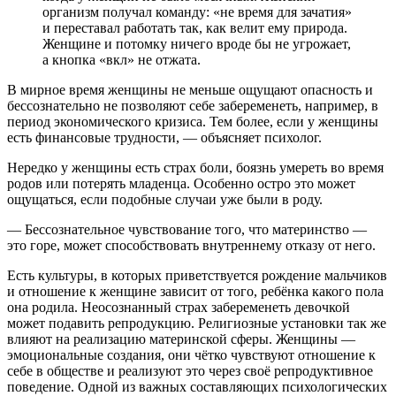
организм получал команду: «не время для зачатия»
и переставал работать так, как велит ему природа.
Женщине и потомку ничего вроде бы не угрожает,
а кнопка «вкл» не отжата.
В мирное время женщины не меньше ощущают опасность и
бессознательно не позволяют себе забеременеть, например, в
период экономического кризиса. Тем более, если у женщины
есть финансовые трудности, — объясняет психолог.
Нередко у женщины есть страх боли, боязнь умереть во время
родов или потерять младенца. Особенно остро это может
ощущаться, если подобные случаи уже были в роду.
— Бессознательное чувствование того, что материнство —
это горе, может способствовать внутреннему отказу от него.
Есть культуры, в которых приветствуется рождение мальчиков
и отношение к женщине зависит от того, ребёнка какого пола
она родила. Неосознанный страх забеременеть девочкой
может подавить репродукцию. Религиозные установки так же
влияют на реализацию материнской сферы. Женщины —
эмоциональные создания, они чётко чувствуют отношение к
себе в обществе и реализуют это через своё репродуктивное
поведение. Одной из важных составляющих психологических