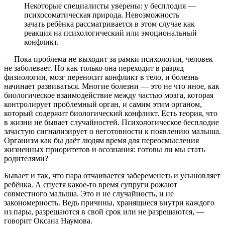
Некоторые специалисты уверены: у бесплодия —
психосоматическая природа. Невозможность
зачать ребёнка рассматривается в этом случае как
реакция на психологический или эмоциональный
конфликт.
— Пока проблема не выходит за рамки психологии, человек
не заболевает. Но как только она переходит в разряд
физиологии, мозг переносит конфликт в тело, и болезнь
начинает развиваться. Многие болезни — это не что иное, как
биологическое взаимодействие между частью мозга, которая
контролирует проблемный орган, и самим этим органом,
который содержит биологический конфликт. Есть теория, что
в жизни не бывает случайностей. Психологическое бесплодие
зачастую сигнализирует о неготовности к появлению малыша.
Организм как бы даёт людям время для переосмысления
жизненных приоритетов и осознания: готовы ли мы стать
родителями?
Бывает и так, что пара отчаивается забеременеть и усыновляет
ребёнка. А спустя какое-то время супруги рожают
совместного малыша. Это и не случайность, и не
закономерность. Ведь причины, хранящиеся внутри каждого
из пары, разрешаются в свой срок или не разрешаются, —
говорит Оксана Наумова.