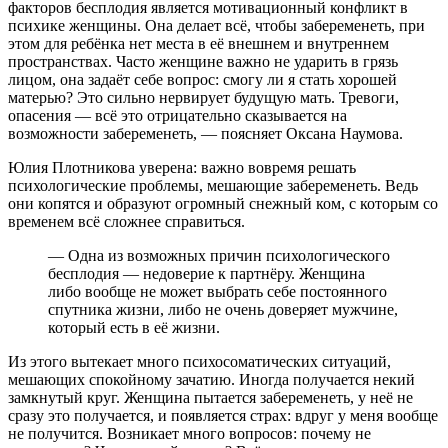
факторов бесплодия является мотивационный конфликт в
психике женщины. Она делает всё, чтобы забеременеть, при
этом для ребёнка нет места в её внешнем и внутреннем
пространствах. Часто женщине важно не ударить в грязь
лицом, она задаёт себе вопрос: смогу ли я стать хорошей
матерью? Это сильно нервирует будущую мать. Тревоги,
опасения — всё это отрицательно сказывается на
возможности забеременеть, — поясняет Оксана Наумова.
Юлия Плотникова уверена: важно вовремя решать
психологические проблемы, мешающие забеременеть. Ведь
они копятся и образуют огромный снежный ком, с которым со
временем всё сложнее справиться.
— Одна из возможных причин психологического
бесплодия — недоверие к партнёру. Женщина
либо вообще не может выбрать себе постоянного
спутника жизни, либо не очень доверяет мужчине,
который есть в её жизни.
Из этого вытекает много психосоматических ситуаций,
мешающих спокойному зачатию. Иногда получается некий
замкнутый круг. Женщина пытается забеременеть, у неё не
сразу это получается, и появляется страх: вдруг у меня вообще
не получится. Возникает много вопросов: почему не