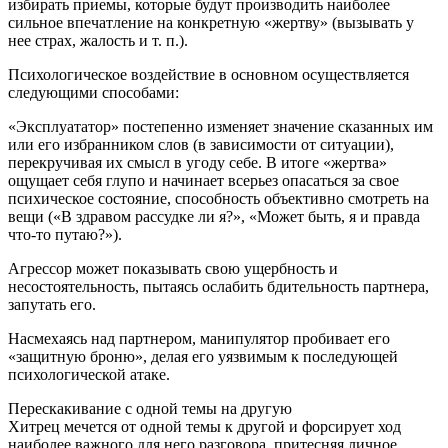
избирать приемы, которые будут производить наиболее
сильное впечатление на конкретную «жертву» (вызывать у
нее страх, жалость и т. п.).
Психологическое воздействие в основном осуществляется
следующими способами:
«Эксплуататор» постепенно изменяет значение сказанных им
или его избранником слов (в зависимости от ситуации),
перекручивая их смысл в угоду себе. В итоге «жертва»
ощущает себя глупо и начинает всерьез опасаться за свое
психическое состояние, способность объективно смотреть на
вещи («В здравом рассудке ли я?», «Может быть, я и правда
что-то путаю?»).
Агрессор может показывать свою ущербность и
несостоятельность, пытаясь ослабить бдительность партнера,
запутать его.
Насмехаясь над партнером, манипулятор пробивает его
«защитную броню», делая его уязвимым к последующей
психологической атаке.
Перескакивание с одной темы на другую
Хитрец мечется от одной темы к другой и форсирует ход
наиболее важного для него разговора, притесняя личное