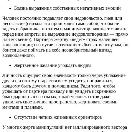
Боязнь выражения собственных негативных эмоций
Человек постоянно подавляет свои недовольство, гнев или
несогласие (сначала это происходит само собой, чтобы не
задеть избранника, но затем и манипулятор начинает ставить
перед ним запреты на выражение неудовлетворения — прямо
или косвенно). Партнера-жертву «ведет» страх малейшей
конфронтации; его пугает возможность быть отвергнутым, он
боится даже поймать на себе неодобрительный взгляд
возлюбленного.
Жертвенное желание угождать людям
Личность ощущает свою значимость только через ублажение
других, а потому старается всем угодить, понравиться,
каждому быть другом и помощником. Ради того, чтобы
услышать от партнера похвалу или увидеть искреннюю
благодарность в его глазах, такой человек готов даже
ущемлять свое личное пространство, жертвовать своими
мечтами и планами.
Отсутствие четких жизненных ориентиров
У многих жертв манипуляций нет запланированного вектора