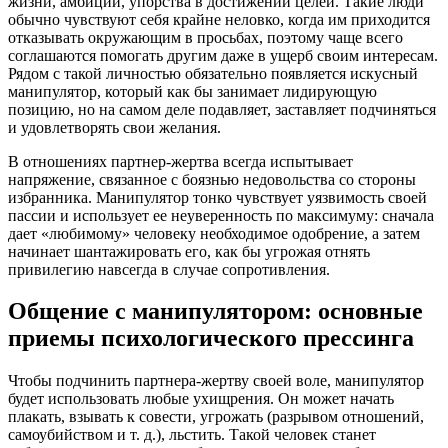
жизни, амбиций, упорства в достижении целей. Такие люди
обычно чувствуют себя крайне неловко, когда им приходится
отказывать окружающим в просьбах, поэтому чаще всего
соглашаются помогать другим даже в ущерб своим интересам.
Рядом с такой личностью обязательно появляется искусный
манипулятор, который как бы занимает лидирующую
позицию, но на самом деле подавляет, заставляет подчиняться
и удовлетворять свои желания.
В отношениях партнер-жертва всегда испытывает
напряжение, связанное с боязнью недовольства со стороны
избранника. Манипулятор тонко чувствует уязвимость своей
пассии и использует ее неуверенность по максимуму: сначала
дает «любимому» человеку необходимое одобрение, а затем
начинает шантажировать его, как бы угрожая отнять
привилегию навсегда в случае сопротивления.
Общение с манипулятором: основные
приемы психологического прессинга
Чтобы подчинить партнера-жертву своей воле, манипулятор
будет использовать любые ухищрения. Он может начать
плакать, взывать к совести, угрожать (разрывом отношений,
самоубийством и т. д.), льстить. Такой человек станет