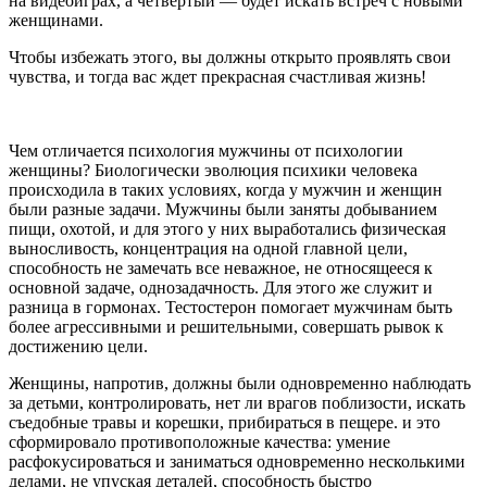
на видеоиграх, а четвертый — будет искать встреч с новыми
женщинами.
Чтобы избежать этого, вы должны открыто проявлять свои
чувства, и тогда вас ждет прекрасная счастливая жизнь!
Чем отличается психология мужчины от психологии
женщины? Биологически эволюция психики человека
происходила в таких условиях, когда у мужчин и женщин
были разные задачи. Мужчины были заняты добыванием
пищи, охотой, и для этого у них выработались физическая
выносливость, концентрация на одной главной цели,
способность не замечать все неважное, не относящееся к
основной задаче, однозадачность. Для этого же служит и
разница в гормонах. Тестостерон помогает мужчинам быть
более агрессивными и решительными, совершать рывок к
достижению цели.
Женщины, напротив, должны были одновременно наблюдать
за детьми, контролировать, нет ли врагов поблизости, искать
съедобные травы и корешки, прибираться в пещере. и это
сформировало противоположные качества: умение
расфокусироваться и заниматься одновременно несколькими
делами, не упуская деталей, способность быстро