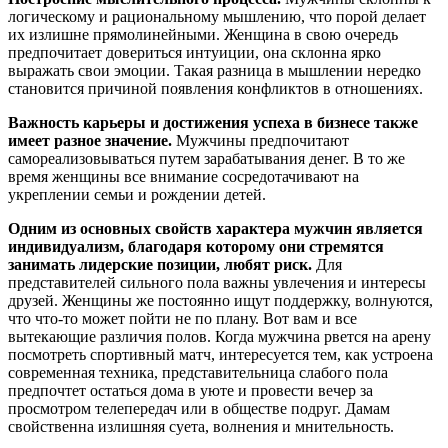
логическому и рациональному мышлению, что порой делает
их излишне прямолинейными. Женщина в свою очередь
предпочитает довериться интуиции, она склонна ярко
выражать свои эмоции. Такая разница в мышлении нередко
становится причиной появления конфликтов в отношениях.
Важность карьеры и достижения успеха в бизнесе также
имеет разное значение.
Мужчины предпочитают
самореализовываться путем зарабатывания денег. В то же
время женщины все внимание сосредотачивают на
укреплении семьи и рождении детей.
Одним из основных свойств характера мужчин является
индивидуализм, благодаря которому они стремятся
занимать лидерские позиции, любят риск.
Для
представителей сильного пола важны увлечения и интересы
друзей. Женщины же постоянно ищут поддержку, волнуются,
что что-то может пойти не по плану. Вот вам и все
вытекающие различия полов. Когда мужчина рвется на арену
посмотреть спортивный матч, интересуется тем, как устроена
современная техника, представительница слабого пола
предпочтет остаться дома в уюте и провести вечер за
просмотром телепередач или в обществе подруг. Дамам
свойственна излишняя суета, волнения и мнительность.