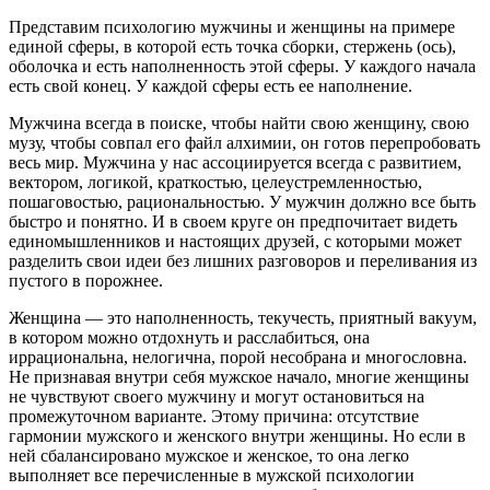
Представим психологию мужчины и женщины на примере
единой сферы, в которой есть точка сборки, стержень (ось),
оболочка и есть наполненность этой сферы. У каждого начала
есть свой конец. У каждой сферы есть ее наполнение.
Мужчина всегда в поиске, чтобы найти свою женщину, свою
музу, чтобы совпал его файл алхимии, он готов перепробовать
весь мир. Мужчина у нас ассоциируется всегда с развитием,
вектором, логикой, краткостью, целеустремленностью,
пошаговостью, рациональностью. У мужчин должно все быть
быстро и понятно. И в своем круге он предпочитает видеть
единомышленников и настоящих друзей, с которыми может
разделить свои идеи без лишних разговоров и переливания из
пустого в порожнее.
Женщина — это наполненность, текучесть, приятный вакуум,
в котором можно отдохнуть и расслабиться, она
иррациональна, нелогична, порой несобрана и многословна.
Не признавая внутри себя мужское начало, многие женщины
не чувствуют своего мужчину и могут остановиться на
промежуточном варианте. Этому причина: отсутствие
гармонии мужского и женского внутри женщины. Но если в
ней сбалансировано мужское и женское, то она легко
выполняет все перечисленные в мужской психологии