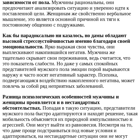
зависимости от пола.
Мужчины рациональны, они
предпочитают анализировать ситуацию и уверенно идти к
поставленной цели. Женщинам же свойственно вербальное
мышление, это является основной причиной их тяги к
постоянному общению с подружками.
Как бы парадоксально ни казалось, но дамы обладают
высокой стрессоустойчивостью именно благодаря своей
эмоциональности.
Ярко выражая свои чувства, они
выплескивают накопившийся негатив. Мужчина же
тщательно скрывает свои переживания, ведь считается, что
это показатель слабости. Но даже у самых спокойных
представителей мужского пола эмоции порой вырываются
наружу и часто носят негативный характер. Психика,
подвергающаяся воздействию накопленного негатива, может
повлечь за собой ряд неприятных заболеваний.
Разница психологических особенностей мужчины и
женщины проявляется и в нестандартных
обстоятельствах.
Попадая в такую ситуацию, представители
мужского пола быстро адаптируются и находят решение, такая
мобильность объясняется их природной импульсивностью и
агрессией. Они могут выйти из равновесия. Несмотря на то,
что даме проще подстраиваться под новые условия и
адаптироваться, на нестандартные ситуации они не могут