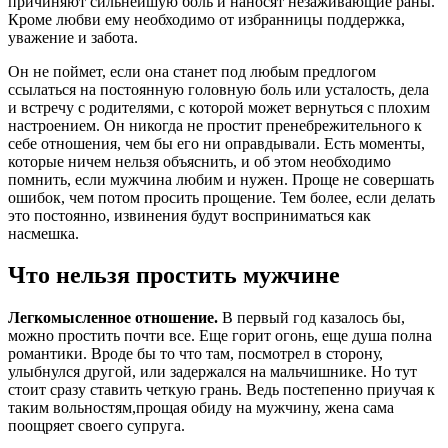
причиняют сильнейшую боль и наносят незаживающие раны.
Кроме любви ему необходимо от избранницы поддержка,
уважение и забота.
Он не поймет, если она станет под любым предлогом
ссылаться на постоянную головную боль или усталость, дела
и встречу с родителями, с которой может вернуться с плохим
настроением. Он никогда не простит пренебрежительного к
себе отношения, чем бы его ни оправдывали. Есть моменты,
которые ничем нельзя объяснить, и об этом необходимо
помнить, если мужчина любим и нужен. Проще не совершать
ошибок, чем потом просить прощение. Тем более, если делать
это постоянно, извинения будут восприниматься как
насмешка.
Что нельзя простить мужчине
Легкомысленное отношение.
В первый год казалось бы,
можно простить почти все. Еще горит огонь, еще душа полна
романтики. Вроде бы то что там, посмотрел в сторону,
улыбнулся другой, или задержался на мальчишнике. Но тут
стоит сразу ставить четкую грань. Ведь постепенно приучая к
таким вольностям,прощая обиду на мужчину, жена сама
поощряет своего супруга.