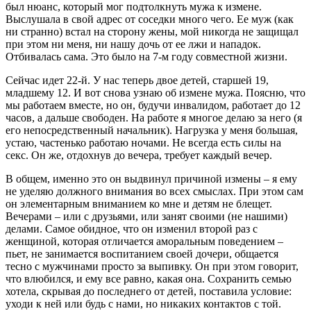
был нюанс, который мог подтолкнуть мужа к измене.
Выслушала в свой адрес от соседки много чего. Ее муж (как
ни странно) встал на сторону жены, мой никогда не защищал
при этом ни меня, ни нашу дочь от ее лжи и нападок.
Отбивалась сама. Это было на 7-м году совместной жизни.
Сейчас идет 22-й. У нас теперь двое детей, старшей 19,
младшему 12. И вот снова узнаю об измене мужа. Поясню, что
мы работаем вместе, но он, будучи инвалидом, работает до 12
часов, а дальше свободен. На работе я многое делаю за него (я
его непосредственный начальник). Нагрузка у меня большая,
устаю, частенько работаю ночами. Не всегда есть силы на
секс. Он же, отдохнув до вечера, требует каждый вечер.
В общем, именно это он выдвинул причиной измены – я ему
не уделяю должного внимания во всех смыслах. При этом сам
он элементарным вниманием ко мне и детям не блещет.
Вечерами – или с друзьями, или занят своими (не нашими)
делами. Самое обидное, что он изменил второй раз с
женщиной, которая отличается аморальным поведением –
пьет, не занимается воспитанием своей дочери, общается
тесно с мужчинами просто за выпивку. Он при этом говорит,
что влюбился, и ему все равно, какая она. Сохранить семью
хотела, скрывая до последнего от детей, поставила условие:
уходи к ней или будь с нами, но никаких контактов с той.