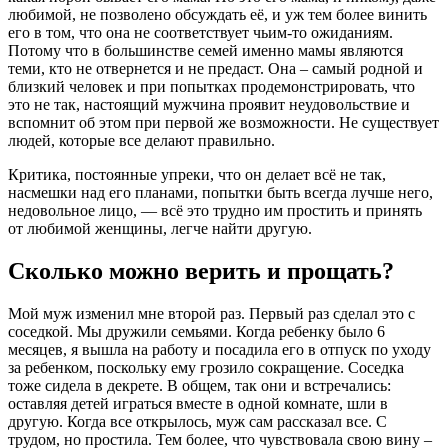
любимой, не позволено обсуждать её, и уж тем более винить
его в том, что она не соответствует чьим-то ожиданиям.
Потому что в большинстве семей именно мамы являются
теми, кто не отвернется и не предаст. Она – самый родной и
близкий человек и при попытках продемонстрировать, что
это не так, настоящий мужчина проявит неудовольствие и
вспомнит об этом при первой же возможности. Не существует
людей, которые все делают правильно.
Критика, постоянные упреки, что он делает всё не так,
насмешки над его планами, попытки быть всегда лучше него,
недовольное лицо, — всё это трудно им простить и принять
от любимой женщины, легче найти другую.
Сколько можно верить и прощать?
Мой муж изменил мне второй раз. Первый раз сделал это с
соседкой. Мы дружили семьями. Когда ребенку было 6
месяцев, я вышла на работу и посадила его в отпуск по уходу
за ребенком, поскольку ему грозило сокращение. Соседка
тоже сидела в декрете. В общем, так они и встречались:
оставляя детей играться вместе в одной комнате, шли в
другую. Когда все открылось, муж сам рассказал все. С
трудом, но простила. Тем более, что чувствовала свою вину –