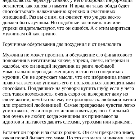
недовольство чересчур сильно, у него подобная информация
останется, как заноза в памяти. И вряд ли такая обида будет
способствовать налаживанию крепких и счастливых
отношений. Раз вы с ним, он считает, что уж для вас-то
должен быть лучшим. Но подобные воспоминания или
упреки свидетельствуют, что он ошибся. А с этим мириться
мужчинам ой как трудно.
Горчичные обертывания для похудения и от целлюлита
Мужчина не может простить и обсуждение его финансового
положения в негативном ключе, упреки, слезы, истерики и
жалобы, что он нищий неудачник из ранга любимой
моментально переводят женщину в стан его соперников
мужчин. Он не допускает мысли, что его избранница имеет
право так жестоко унижать его и пользоваться запрещенными
способами. Поддавшись на уговоры купить шубу, если у него
есть такая возможность, очень скоро он вычеркнет даму из
своей жизни, кем бы она ему не приходилась: любимой женой
или страстной любовницей. Самые прекрасные чувства легко
уничтожить, если открыто использовать другого. Сильный
пол очень не любит, когда женщины их принимают за
идиотов и пытаются давить слезами, угрозами или криками.
Встанет он горой и за своих родных. Он сам прекрасно знает,
какая порой бывает его мама. Но это его мама, и никому, даже