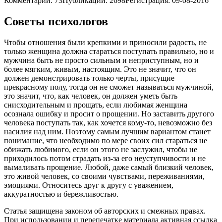
Комментарии: 73Публикации: 2698Регистрация: 09-08-2016
Советы психологов
Чтобы отношения были крепкими и приносили радость, не
только женщина должна стараться поступать правильно, но и
мужчина быть не просто сильным и неприступным, но и
более мягким, живым, настоящим. Это не значит, что он
должен демонстрировать только черты, присущие
прекрасному полу, тогда он не сможет называться мужчиной,
это значит, что, как человек, он должен уметь быть
снисходительным и прощать, если любимая женщина
осознала ошибку и просит о прощении. Но заставить другого
человека поступать так, как хочется кому-то, невозможно без
насилия над ним. Поэтому самым лучшим вариантом станет
понимание, что необходимо по мере своих сил стараться не
обижать любимого, если он этого не заслужил, чтобы не
приходилось потом страдать из-за его неуступчивости и не
вымаливать прощение. Любой, даже самый близкий человек,
это живой человек, со своими чувствами, переживаниями,
эмоциями. Относитесь друг к другу с уважением,
аккуратностью и бережливостью.
Статья защищена законом об авторских и смежных правах.
При использовании и перепечатке материала активная ссылка