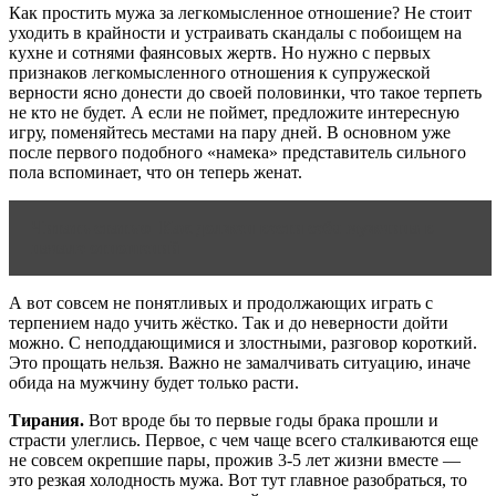
Как простить мужа за легкомысленное отношение? Не стоит
уходить в крайности и устраивать скандалы с побоищем на
кухне и сотнями фаянсовых жертв. Но нужно с первых
признаков легкомысленного отношения к супружеской
верности ясно донести до своей половинки, что такое терпеть
не кто не будет. А если не поймет, предложите интересную
игру, поменяйтесь местами на пару дней. В основном уже
после первого подобного «намека» представитель сильного
пола вспоминает, что он теперь женат.
Читать статью
Как должен вести себя мужчина в
начале отношений
А вот совсем не понятливых и продолжающих играть с
терпением надо учить жёстко. Так и до неверности дойти
можно. С неподдающимися и злостными, разговор короткий.
Это прощать нельзя. Важно не замалчивать ситуацию, иначе
обида на мужчину будет только расти.
Тирания.
Вот вроде бы то первые годы брака прошли и
страсти улеглись. Первое, с чем чаще всего сталкиваются еще
не совсем окрепшие пары, прожив 3-5 лет жизни вместе —
это резкая холодность мужа. Вот тут главное разобраться, то