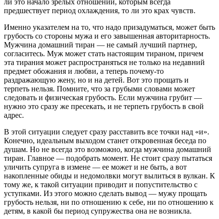
ли это начало зрелых отношений, которым всегда
предшествует период охлаждения, то ли это крах чувств.
Именно указателем на то, что надо призадуматься, может быть
грубость со стороны мужа и его завышенная авторитарность.
Мужчина домашний тиран — не самый лучший партнер,
согласитесь. Муж может стать настоящим тираном, причем
эта тирания может распространяться не только на недавний
предмет обожания и любви, а теперь почему-то
раздражающую жену, но и на детей. Вот это прощать и
терпеть нельзя. Помните, что за грубыми словами может
следовать и физическая грубость. Если мужчина грубит —
нужно это сразу же пресекать, и не терпеть грубость в свой
адрес.
В этой ситуации следует сразу расставить все точки над «и».
Конечно, идеальным выходом станет откровенная беседа по
душам. Но не всегда это возможно, когда мужчина домашний
тиран. Главное — подобрать момент. Не стоит сразу пытаться
уличить супруга в измене — ее может и не быть, а вот
накопленные обиды и недомолвки могут вылиться в вулкан. К
тому же, к такой ситуации приводит и попустительство с
уступками. Из этого можно сделать вывод — мужу прощать
грубость нельзя, ни по отношению к себе, ни по отношению к
детям, в какой бы период супружества она не возникла.