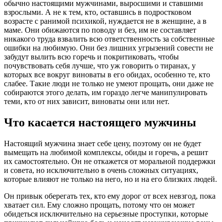
обычно настоящими мужчинами, выросшими и ставшими
взрослыми. А не к тем, кто, оставшись в подростковом
возрасте с ранимой психикой, нуждается не в женщине, а в
маме. Они обижаются по поводу и без, им не составляет
никакого труда взвалить всю ответственность за собственные
ошибки на любимую. Они без лишних угрызений совести не
забудут вылить всю горечь и покритиковать, чтобы
почувствовать себя лучше, что уж говорить о тиранах, у
которых все вокруг виноваты в его обидах, особенно те, кто
слабее. Такие люди не только не умеют прощать, они даже не
собираются этого делать, им гораздо легче манипулировать
теми, кто от них зависит, виноваты они или нет.
Что касается настоящего мужчины
Настоящий мужчина знает себе цену, поэтому он не будет
вымещать на любимой комплексы, обиды и горечь, а решит
их самостоятельно. Он не откажется от моральной поддержки
и совета, но исключительно в очень сложных ситуациях,
которые влияют не только на него, но и на его близких людей.
Он привык оберегать тех, кто ему дорог от всех невзгод, пока
хватает сил. Ему сложно прощать, потому что он может
обидеться исключительно на серьезные проступки, которые