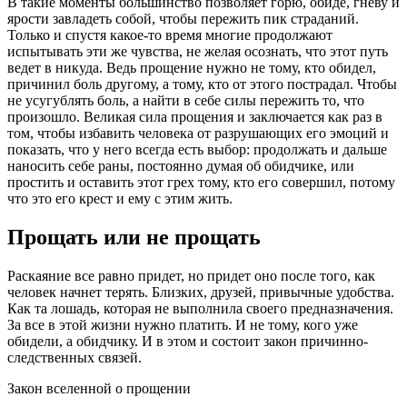
В такие моменты большинство позволяет горю, обиде, гневу и
ярости завладеть собой, чтобы пережить пик страданий.
Только и спустя какое-то время многие продолжают
испытывать эти же чувства, не желая осознать, что этот путь
ведет в никуда. Ведь прощение нужно не тому, кто обидел,
причинил боль другому, а тому, кто от этого пострадал. Чтобы
не усугублять боль, а найти в себе силы пережить то, что
произошло. Великая сила прощения и заключается как раз в
том, чтобы избавить человека от разрушающих его эмоций и
показать, что у него всегда есть выбор: продолжать и дальше
наносить себе раны, постоянно думая об обидчике, или
простить и оставить этот грех тому, кто его совершил, потому
что это его крест и ему с этим жить.
Прощать или не прощать
Раскаяние все равно придет, но придет оно после того, как
человек начнет терять. Близких, друзей, привычные удобства.
Как та лошадь, которая не выполнила своего предназначения.
За все в этой жизни нужно платить. И не тому, кого уже
обидели, а обидчику. И в этом и состоит закон причинно-
следственных связей.
Закон вселенной о прощении