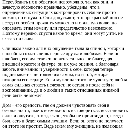
Переубедить их в обратном невозможно, так как они, и
зачастую абсолютно правильно, убеждены, что в
определенных ситуациях контролировать себя не просто
можно, но и нужно. Они допускают, что прекрасный пол не
всегда способен проявить мужество и стальную волю, но
оправдать этим измену или предательство невозможно.
Поэтому нередко, спустя какое-то время, они могут уйти, не
сказав ни слова.
Слишком важно для них ощущение тыла за спиной, который
способны создать лишь верные друзья и любимая. Если он
влюблен, его чувство становится сильнее не благодаря
внешней красоте и фигуре, он их уже оценил, а благодаря
заботе, вниманию и уверенности в себе, которая теперь
подпитывается не только им самим, но и той, которая
покорила его сердце. Если мужчина этого не чувствует, любая
самая сильная страсть исчезнет, не оставив после себя и
воспоминаний, да и о любви в таких отношениях никакой
речи быть не может.
Дом – его крепость, где он должен чувствовать себя в
безопасности, иметь возможность выговориться, восстановить
силы и ощутить, что здесь он, чтобы не происходило, всегда
был, есть и будет самым лучшим. Если он этого не получает,
он этого не простит. Ведь зачем ему женщина, не желающая