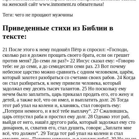
на женский сайт www.inmoment.ru обязательна!
Теги: чего не прощают мужчины
Приведенные стихи из Библии в
тексте:
21 После этого к нему подошёл Пётр и спросил: «Господи,
сколько раз я должен прощать своего брата, если он грешит
против меня? До семи ли раз?» 22 Иисус сказал ему: «Говорю
тебе: не до семи, а до семидесяти семи раз. 23 Вот почему
небесное царство можно сравнить с одним человеком, царём,
который захотел разобраться со счетами своих рабов. 24 Когда
он стал разбираться, к нему привели человека, который
задолжал ему десять тысяч талантов. 25 Но поскольку ему
нечем было заплатить, царь приказал продать его, его жену и
детей, а также всё, что он имел, и выплатить долг. 26 Тогда
этот раб упал на колени и, кланяясь, стал говорить ему:
„Потерпи немного, и я всё тебе выплачу“. 27 Сжалившись,
царь отпустил раба и простил ему долг. 28 Однако этот раб,
выйдя от него, нашёл другого раба, который задолжал ему сто
дина́риев, и, схватив его, стал душить, говоря: „Заплати мне
всё, что должен“. 29 Тогда тот раб упал на колени и стал
умолять его: „Потерпи немного, и я заплачу тебе“. 30 Но он не