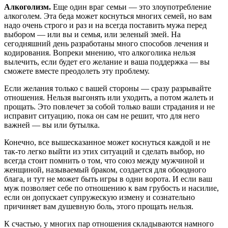
Алкоголизм.
Еще один враг семьи — это злоупотребление
алкоголем. Эта беда может коснуться многих семей, но вам
надо очень строго и раз и на всегда поставить мужа перед
выбором — или вы и семья, или зеленый змей. На
сегодняшний день разработаны много способов лечения и
кодирования. Вопреки мнению, что алкоголика нельзя
вылечить, если будет его желание и ваша поддержка — вы
сможете вместе преодолеть эту проблему.
Если желания только с вашей стороны — сразу разрывайте
отношения. Нельзя выгонять или уходить, а потом жалеть и
прощать. Это повлечет за собой только ваши страдания и не
исправит ситуацию, пока он сам не решит, что для него
важней — вы или бутылка.
Конечно, все вышесказанное может коснуться каждой и не
так-то легко выйти из этих ситуаций и сделать выбор, но
всегда стоит помнить о том, что союз между мужчиной и
женщиной, называемый браком, создается для обоюдного
блага, и тут не может быть игры в одни ворота. И если ваш
муж позволяет себе по отношению к вам грубость и насилие,
если он допускает супружескую измену и сознательно
причиняет вам душевную боль, этого прощать нельзя.
К счастью, у многих пар отношения складываются намного