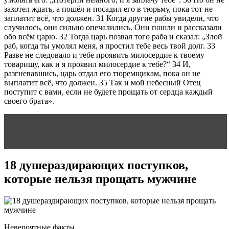
захотел ждать, а пошёл и посадил его в тюрьму, пока тот не
заплатит всё, что должен. 31 Когда другие рабы увидели, что
случилось, они сильно опечалились. Они пошли и рассказали
обо всём царю. 32 Тогда царь позвал того раба и сказал: „Злой
раб, когда ты умолял меня, я простил тебе весь твой долг. 33
Разве не следовало и тебе проявить милосердие к твоему
товарищу, как и я проявил милосердие к тебе?“ 34 И,
разгневавшись, царь отдал его тюремщикам, пока он не
выплатит всё, что должен. 35 Так и мой небесный Отец
поступит с вами, если не будете прощать от сердца каждый
своего брата».
Читать статью
Психология секса – 7 маленьких
секретов
18 душераздирающих поступков,
которые нельзя прощать мужчине
Невероятные факты