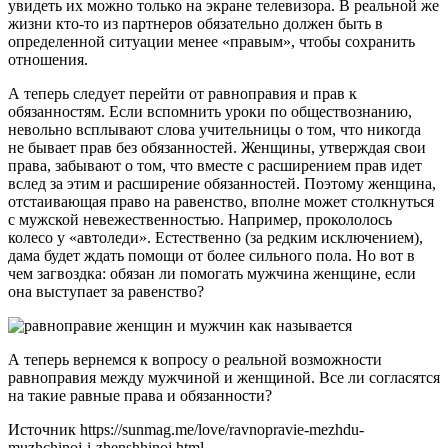
увидеть их можно только на экране телевизора. В реальной же
жизни кто-то из партнеров обязательно должен быть в
определенной ситуации менее «правым», чтобы сохранить
отношения.
А теперь следует перейти от равноправия и прав к
обязанностям. Если вспомнить уроки по обществознанию,
невольно всплывают слова учительницы о том, что никогда
не бывает прав без обязанностей. Женщины, утверждая свои
права, забывают о том, что вместе с расширением прав идет
вслед за этим и расширение обязанностей. Поэтому женщина,
отстаивающая право на равенство, вполне может столкнуться
с мужской невежественностью. Например, прокололось
колесо у «автоледи». Естественно (за редким исключением),
дама будет ждать помощи от более сильного пола. Но вот в
чем загвоздка: обязан ли помогать мужчина женщине, если
она выступает за равенство?
А теперь вернемся к вопросу о реальной возможности
равноправия между мужчиной и женщиной. Все ли согласятся
на такие равные права и обязанности?
Источник
https://sunmag.me/love/ravnopravie-mezhdu-
muzhchinoj-i-zhenshhinoj.html