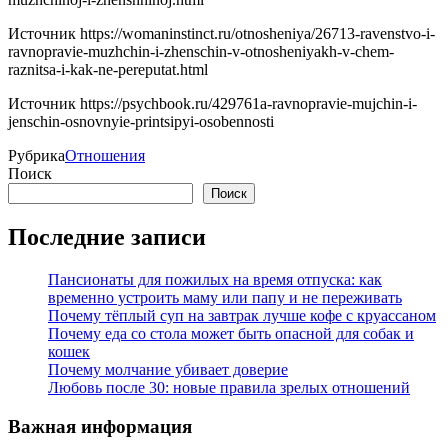
Источник
https://womaninstinct.ru/otnosheniya/26713-ravenstvo-i-
ravnopravie-muzhchin-i-zhenschin-v-otnosheniyakh-v-chem-
raznitsa-i-kak-ne-pereputat.html
Источник
https://psychbook.ru/429761a-ravnopravie-mujchin-i-
jenschin-osnovnyie-printsipyi-osobennosti
Рубрика
Отношения
Поиск
Поиск
Последние записи
Пансионаты для пожилых на время отпуска: как
временно устроить маму или папу и не переживать
Почему тёплый суп на завтрак лучше кофе с круассаном
Почему еда со стола может быть опасной для собак и
кошек
Почему молчание убивает доверие
Любовь после 30: новые правила зрелых отношений
Важная информация