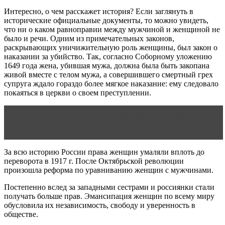
Интересно, о чем расскажет история? Если заглянуть в
исторические официальные документы, то можно увидеть,
что ни о каком равноправии между мужчиной и женщиной не
было и речи. Одним из примечательных законов,
раскрывающих уничижительную роль женщины, был закон о
наказании за убийство. Так, согласно Соборному уложению
1649 года жена, убившая мужа, должна была быть закопана
живой вместе с телом мужа, а совершившего смертный грех
супруга ждало гораздо более мягкое наказание: ему следовало
покаяться в церкви о своем преступлении.
Читать статью
Каких поступков­ ожидает девушка от
мужчины и почему?
За всю историю России права женщин умаляли вплоть до
переворота в 1917 г. После Октябрьской революции
произошла реформа по уравниванию женщин с мужчинами.
Постепенно вслед за западными сестрами и россиянки стали
получать больше прав. Эмансипация женщин по всему миру
обусловила их независимость, свободу и уверенность в
обществе.