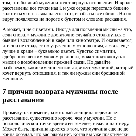
том, что бывший мужчина хочет вернуть отношения. И вроде
расставлены все точки над i, и уже сердце перестало бешено
колотиться от взгляда на его фото, и забыты все обиды. Но он
вдруг появляется на пороге с букетом и словами раскаяния.
А может, и не с цветами. Иногда для появления мысли «а что,
если снова. » мужчине достаточно случайно столкнуться с
бывшей возлюбленной в кафе или кинотеатре. И оказывается,
что она не страдает по утраченным отношениям, а стала еще
лучше и краше – буквально цветет. Чувство симпатии,
сдобренное легким уколом ревности, может подтолкнуть к
мысли о возобновлении прежней связи. Но давайте
разберемся, какие именно мотивы движут мужчиной, который
хочет вернуть отношения, и так ли нужны они брошенной
женщине.
7 причин возврата мужчины после
расставания
Промежуток времени, за который женщина переживает
расставание, существенно короче, чем у мужчин. Но с
психологической точки зрения ей тяжелее, нежели партнеру.
Может быть, причина кроется в том, что мужчина еще не до
конца осознал, что вас рядом нет. Когда вы уже практически