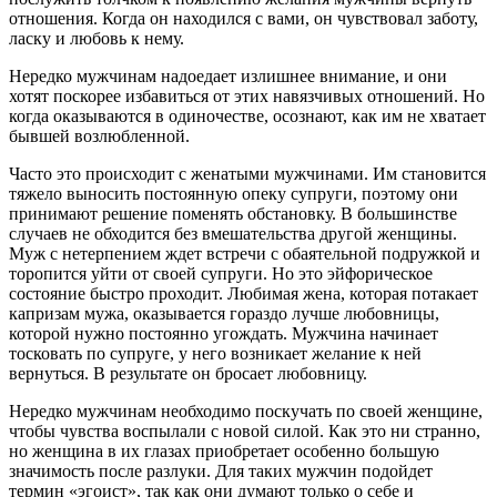
отношения. Когда он находился с вами, он чувствовал заботу,
ласку и любовь к нему.
Нередко мужчинам надоедает излишнее внимание, и они
хотят поскорее избавиться от этих навязчивых отношений. Но
когда оказываются в одиночестве, осознают, как им не хватает
бывшей возлюбленной.
Часто это происходит с женатыми мужчинами. Им становится
тяжело выносить постоянную опеку супруги, поэтому они
принимают решение поменять обстановку. В большинстве
случаев не обходится без вмешательства другой женщины.
Муж с нетерпением ждет встречи с обаятельной подружкой и
торопится уйти от своей супруги. Но это эйфорическое
состояние быстро проходит. Любимая жена, которая потакает
капризам мужа, оказывается гораздо лучше любовницы,
которой нужно постоянно угождать. Мужчина начинает
тосковать по супруге, у него возникает желание к ней
вернуться. В результате он бросает любовницу.
Нередко мужчинам необходимо поскучать по своей женщине,
чтобы чувства воспылали с новой силой. Как это ни странно,
но женщина в их глазах приобретает особенно большую
значимость после разлуки. Для таких мужчин подойдет
термин «эгоист», так как они думают только о себе и