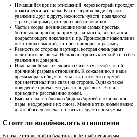
Начавшийся кризис отношений, через который проходят
практически все пары. В этот период люди теряют
уважение друг к другу, нежность чувств, появляются
страхи, например, потери своей половинки.
Частые ссоры, возникающие из-за самых простых
бытовых вопросов, например, финансов, воспитания
подрастающего поколения и пр. Происходит накопление
негативных эмоций, которое приводит к разрыву.
Ревность со стороны партнера, которая очень ранит
невинного человека. Нельзя построить крепкий союз без
уважения и доверия.
Измена любимого человека считается самой частой
причиной разрыва отношений. К сожалению, в наше
время мораль общества упала до того, что нормой
признается наличие связи на стороне. Однако такое
поведение приемлемо далеко не для всех. Это и
приводит к расставанию людей.
Вмешательство близких/родных/друзей в отношения
пары, неодобрение их союза. Мнение этих людей важно
для любого человека, но жить следует своим умом.
Стоит ли возобновлять отношения
В начале отношений (в букетно-конфетный период) мы