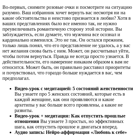
Во-первых, снимите розовые очки и посмотрите на ситуацию
разумно. Ваш избранник хочет вернуть вас несмотря ни на
какие обстоятельства и неистово признается в любви? Хотя в
ваших представлениях было все именно так, не нужно
преувеличивать романтичную сторону этой истории. Вы
заблуждаетесь, если думаете, что мужчина все осознал и
кардинально изменился. Это не так. Он остался прежним,
только лишь понял, что его представление не удалось, а у вас
нет желания снова быть с ним. Может, он рассчитывал уйти,
чтобы потом вернуться. Правда не всегда просто узнается. В
действительности, его намерение никаким образом к вам не
относится. Может быть, он правильно расставил приоритеты
и почувствовал, что гораздо больше нуждается в вас, чем
предполагал.
Видео-урок с медитацией: 5 состояний женственности
Вы узнаете про 5 женских состояний, которые есть в
каждой женщине, как они проявляются и какие
архетипы у вас больше всего проявлены, а какие не
развиты.
Видео-урок + медитация: Как отпустить прошлые
отношения
Вы узнаете 3 простых, но эффективных
шага, как отпустить прошлое и двигаться вперед.
Аудио запись: Нейро-аффирмация «Любовь к себе»