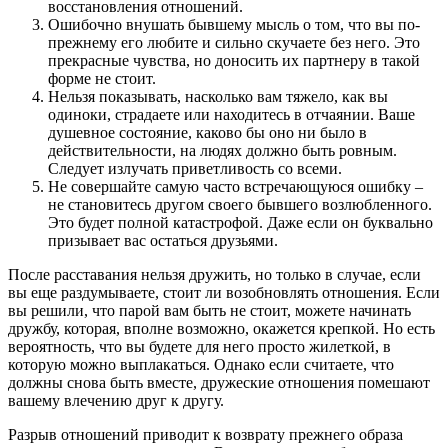
восстановления отношений.
Ошибочно внушать бывшему мысль о том, что вы по-
прежнему его любите и сильно скучаете без него. Это
прекрасные чувства, но доносить их партнеру в такой
форме не стоит.
Нельзя показывать, насколько вам тяжело, как вы
одиноки, страдаете или находитесь в отчаянии. Ваше
душевное состояние, каково бы оно ни было в
действительности, на людях должно быть ровным.
Следует излучать приветливость со всеми.
Не совершайте самую часто встречающуюся ошибку –
не становитесь другом своего бывшего возлюбленного.
Это будет полной катастрофой. Даже если он буквально
призывает вас остаться друзьями.
После расставания нельзя дружить, но только в случае, если
вы еще раздумываете, стоит ли возобновлять отношения. Если
вы решили, что парой вам быть не стоит, можете начинать
дружбу, которая, вполне возможно, окажется крепкой. Но есть
вероятность, что вы будете для него просто жилеткой, в
которую можно выплакаться. Однако если считаете, что
должны снова быть вместе, дружеские отношения помешают
вашему влечению друг к другу.
Разрыв отношений приводит к возврату прежнего образа