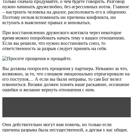
Только сначала продумайте, о чем будете говорить. Разговор
нужно начинать дружелюбно, без агрессивных ноток. Главное
– настроить человека на диалог, расположить его к общению.
Поэтому нельзя вспоминать ни причины конфликта, ни
вступать в выяснение правых и виноватых.
При восстановлении дружеского контакта через некоторое
время можно попробовать начать тему о ваших отношениях.
Если вы решили, что нужно восстановить союз, то
ответственность за разрыв следует принять на себя.
Вы должны попросить прощения у партнера. Неважно за что,
возможно, за то, что слишком эмоционально отреагировали на
его поступок… А если вы были неправы, то сам Бог велел
извиниться. Визави должен понять ваше раскаяние, осознание
ошибки и желание вернуть отношения с ним.
Читать статью
Прикольные картинки про отношения
(40 фото)
Они действительно могут вам помочь, но только если
причина разрыва была несущественной, а друзья у вас общие.