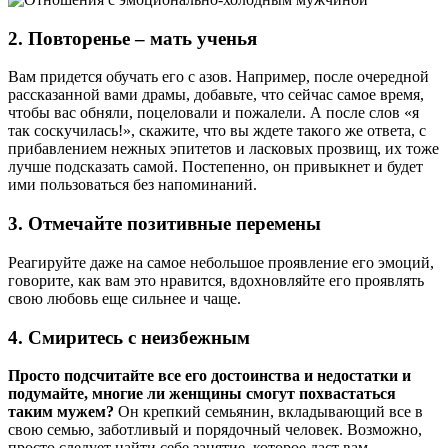
2. Повторенье – мать ученья
Вам придется обучать его с азов. Например, после очередной
рассказанной вами драмы, добавьте, что сейчас самое время,
чтобы вас обняли, поцеловали и пожалели. А после слов «я
так соскучилась!», скажите, что вы ждете такого же ответа, с
прибавлением нежных эпитетов и ласковых прозвищ, их тоже
лучше подсказать самой. Постепенно, он привыкнет и будет
ими пользоваться без напоминаний.
3. Отмечайте позитивные перемены
Реагируйте даже на самое небольшое проявление его эмоций,
говорите, как вам это нравится, вдохновляйте его проявлять
свою любовь еще сильнее и чаще.
4. Смиритесь с неизбежным
Просто подсчитайте все его достоинства и недостатки и
подумайте, многие ли женщины смогут похвастаться
таким мужем?
Он крепкий семьянин, вкладывающий все в
свою семью, заботливый и порядочный человек. Возможно,
просто следует найти себе занятие, которое даст вам