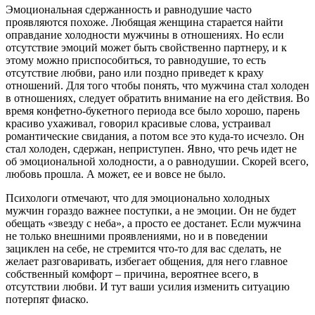
Эмоциональная сдержанность и равнодушие часто
проявляются похоже. Любящая женщина старается найти
оправдание холодности мужчины в отношениях. Но если
отсутствие эмоций может быть свойственно партнеру, и к
этому можно приспособиться, то равнодушие, то есть
отсутствие любви, рано или поздно приведет к краху
отношений. Для того чтобы понять, что мужчина стал холоден
в отношениях, следует обратить внимание на его действия. Во
время конфетно-букетного периода все было хорошо, парень
красиво ухаживал, говорил красивые слова, устраивал
романтические свидания, а потом все это куда-то исчезло. Он
стал холоден, сдержан, неприступен. Явно, что речь идет не
об эмоциональной холодности, а о равнодушии. Скорей всего,
любовь прошла. А может, ее и вовсе не было.
Психологи отмечают, что для эмоционально холодных
мужчин гораздо важнее поступки, а не эмоции. Он не будет
обещать «звезду с неба», а просто ее достанет. Если мужчина
не только внешними проявлениями, но и в поведении
зациклен на себе, не стремится что-то для вас сделать, не
желает разговаривать, избегает общения, для него главное
собственный комфорт – причина, вероятнее всего, в
отсутствии любви. И тут ваши усилия изменить ситуацию
потерпят фиаско.