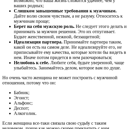
возможно, что ваша жизнь сложится удачнее, чем у
ваших родных;
Слишком завышенные требования к мужчинам.
Дайте волю своим чувствам, а не разуму. Относитесь к
мужчинам проще;
Берет на себя мужскую роль.
Не следует этого делать и
принимать за мужчин решения. Это их отпугивает.
Будьте женственной, нежной, беззащитной;
Идеализация партнера.
Принимайте партнера таким,
какой он есть на самом деле. Не идеализируйте его, не
приписывайте ему качества, которые хотели бы видеть в
нем. Иначе потом придется в нем разочароваться;
Нелюбовь к себе.
Любите себя, будьте уверенной, чаще
улыбайтесь. Занимайтесь делом, которое вам по душе.
Но очень часто женщина не может построить с мужчиной
отношения, потому что он:
Бабник;
Эгоист;
Альфонс;
Деспот;
Алкоголик.
Если женщина все-таки связала свою судьбу с таким
человеком, лучше как можно скорее прекратить с ним