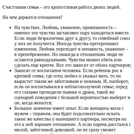
Счастливая семья – это кропотливая работа двоих людей.
На чем держатся отношения?
На чувствах. Любовь, уважение, привязанность –
именно эти чувства заставляют пару находиться вместе.
Если люди безразличны друг к другу, то семейный союз
у них не получится. Иногда чувства претерпевают
изменения. Любовь переходит в ненависть, уважение –
в пренебрежение. Но никогда в отношениях люди не
остаются равнодушными. Чувства можно убить или
сделать еще крепче. Все это зависит от обоих партнеров;
Зависят от воспитания человека. Если ребенок рос в
крепкой семье, где отец любил и уважал мать, то он
вырастет таким же заботливым и нежным. И, наоборот,
если он воспитывался в неблагополучной семье, перед
его глазами проходили пьянки и драки, такой же
сценарий поведения с большой вероятностью выберет и
он, когда женится;
Большое значение имеет опыт. Если женщина жила с
мужем – тираном, она будет подсознательно искать
такие же качества у нынешнего партнера, несмотря на
его к ней хорошее отношение. А если парень расстался с
милой, заботливой девушкой, он не сразу сможет