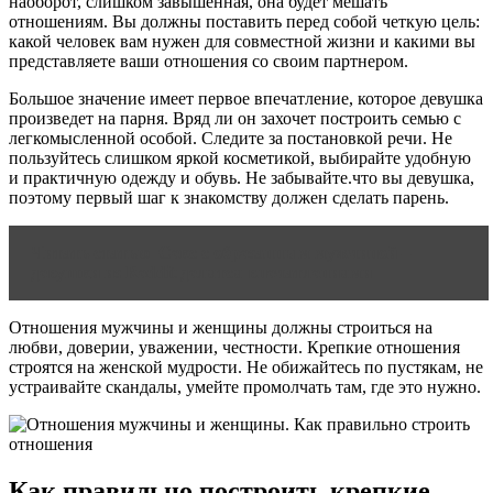
наоборот, слишком завышенная, она будет мешать
отношениям. Вы должны поставить перед собой четкую цель:
какой человек вам нужен для совместной жизни и какими вы
представляете ваши отношения со своим партнером.
Большое значение имеет первое впечатление, которое девушка
произведет на парня. Вряд ли он захочет построить семью с
легкомысленной особой. Следите за постановкой речи. Не
пользуйтесь слишком яркой косметикой, выбирайте удобную
и практичную одежду и обувь. Не забывайте.что вы девушка,
поэтому первый шаг к знакомству должен сделать парень.
Читать статью
Секс с обрезанным мужчиной –
девушки из Reddit делятся впечатлениями
Отношения мужчины и женщины должны строиться на
любви, доверии, уважении, честности. Крепкие отношения
строятся на женской мудрости. Не обижайтесь по пустякам, не
устраивайте скандалы, умейте промолчать там, где это нужно.
Как правильно построить крепкие