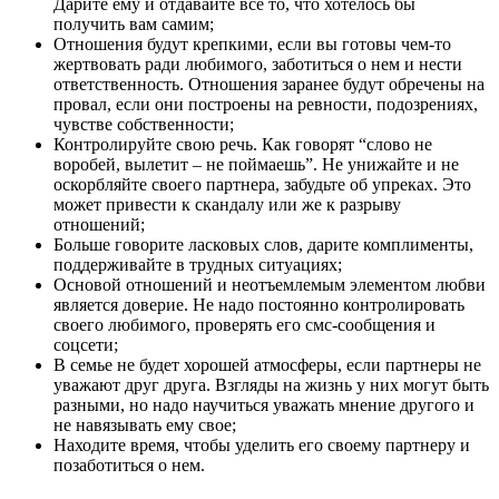
Дарите ему и отдавайте все то, что хотелось бы
получить вам самим;
Отношения будут крепкими, если вы готовы чем-то
жертвовать ради любимого, заботиться о нем и нести
ответственность. Отношения заранее будут обречены на
провал, если они построены на ревности, подозрениях,
чувстве собственности;
Контролируйте свою речь. Как говорят “слово не
воробей, вылетит – не поймаешь”. Не унижайте и не
оскорбляйте своего партнера, забудьте об упреках. Это
может привести к скандалу или же к разрыву
отношений;
Больше говорите ласковых слов, дарите комплименты,
поддерживайте в трудных ситуациях;
Основой отношений и неотъемлемым элементом любви
является доверие. Не надо постоянно контролировать
своего любимого, проверять его смс-сообщения и
соцсети;
В семье не будет хорошей атмосферы, если партнеры не
уважают друг друга. Взгляды на жизнь у них могут быть
разными, но надо научиться уважать мнение другого и
не навязывать ему свое;
Находите время, чтобы уделить его своему партнеру и
позаботиться о нем.