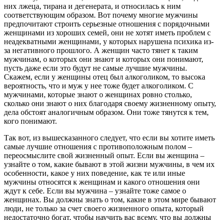
них лжеца, тирана и дегенерата, и относилась к ним
соответствующим образом. Вот почему многие мужчины
предпочитают строить серьезные отношения с порядочными
женщинами из хороших семей, они не хотят иметь проблем с
неадекватными женщинами, у которых нарушена психика из-
за негативного прошлого. А женщин часто тянет к таким
мужчинам, о которых они знают и которых они понимают,
пусть даже если это будут не самые лучшие мужчины.
Скажем, если у женщины отец был алкоголиком, то высока
вероятность, что и муж у нее тоже будет алкоголиком. С
мужчинами, которые знают о женщинах ровно столько,
сколько они знают о них благодаря своему жизненному опыту,
дела обстоят аналогичным образом. Они тоже тянутся к тем,
кого понимают.
Так вот, из вышесказанного следует, что если вы хотите иметь
самые лучшие отношения с противоположным полом –
переосмыслите свой жизненный опыт. Если вы женщина –
узнайте о том, какие бывают в этой жизни мужчины, в чем их
особенности, какое у них поведение, как те или иные
мужчины относятся к женщинам и какого отношения они
ждут к себе. Если вы мужчина – узнайте тоже самое о
женщинах. Вы должны знать о том, какие в этом мире бывают
люди, не только за счет своего жизненного опыта, который
недостаточно богат, чтобы научить вас всему, что вы должны