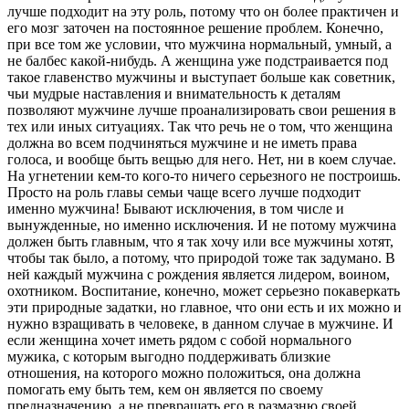
лучше подходит на эту роль, потому что он более практичен и
его мозг заточен на постоянное решение проблем. Конечно,
при все том же условии, что мужчина нормальный, умный, а
не балбес какой-нибудь. А женщина уже подстраивается под
такое главенство мужчины и выступает больше как советник,
чьи мудрые наставления и внимательность к деталям
позволяют мужчине лучше проанализировать свои решения в
тех или иных ситуациях. Так что речь не о том, что женщина
должна во всем подчиняться мужчине и не иметь права
голоса, и вообще быть вещью для него. Нет, ни в коем случае.
На угнетении кем-то кого-то ничего серьезного не построишь.
Просто на роль главы семьи чаще всего лучше подходит
именно мужчина! Бывают исключения, в том числе и
вынужденные, но именно исключения. И не потому мужчина
должен быть главным, что я так хочу или все мужчины хотят,
чтобы так было, а потому, что природой тоже так задумано. В
ней каждый мужчина с рождения является лидером, воином,
охотником. Воспитание, конечно, может серьезно покаверкать
эти природные задатки, но главное, что они есть и их можно и
нужно взращивать в человеке, в данном случае в мужчине. И
если женщина хочет иметь рядом с собой нормального
мужика, с которым выгодно поддерживать близкие
отношения, на которого можно положиться, она должна
помогать ему быть тем, кем он является по своему
предназначению, а не превращать его в размазню своей