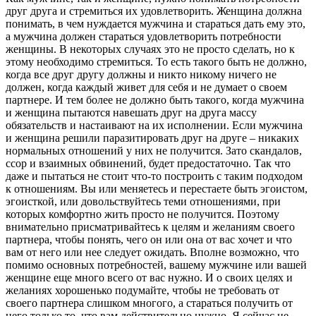
друг друга и стремиться их удовлетворить. Женщина должна
понимать, в чем нуждается мужчина и стараться дать ему это,
а мужчина должен стараться удовлетворить потребности
женщины. В некоторых случаях это не просто сделать, но к
этому необходимо стремиться. То есть такого быть не должно,
когда все друг другу должны и никто никому ничего не
должен, когда каждый живет для себя и не думает о своем
партнере. И тем более не должно быть такого, когда мужчина
и женщина пытаются навешать друг на друга массу
обязательств и настаивают на их исполнении. Если мужчина
и женщина решили паразитировать друг на друге – никаких
нормальных отношений у них не получится. Зато скандалов,
ссор и взаимных обвинений, будет предостаточно. Так что
даже и пытаться не стоит что-то построить с таким подходом
к отношениям. Вы или меняетесь и перестаете быть эгоистом,
эгоисткой, или довольствуйтесь теми отношениями, при
которых комфортно жить просто не получится. Поэтому
внимательно присматривайтесь к целям и желаниям своего
партнера, чтобы понять, чего он или она от вас хочет и что
вам от него или нее следует ожидать. Вполне возможно, что
помимо основных потребностей, вашему мужчине или вашей
женщине еще много всего от вас нужно. И о своих целях и
желаниях хорошенько подумайте, чтобы не требовать от
своего партнера слишком многого, а стараться получить от
него только то, что вам действительно нужно. Я сейчас не