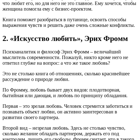
что любит его, но для него не это главное. Ему хочется, чтобы
женщина помогла ему с бизнес-проектом.
Книга поможет разобраться в путанице, освоить способы
выражения чувств и решить даже очень сложные конфликты.
2. «Искусство любить», Эрих Фромм
Психоаналитик и философ Эрих Фромм – величайший
мыслитель современности. Пожалуй, никто кроме него не
ответил глубже на вопрос: а что же такое любовь?
Это не столько книга об отношениях, сколько красивейшее
рассуждение о природе любви.
По Фромму, любовь бывает двух видов: плодотворная,
бытийная или дающая, и любовь по принципу обладания.
Первая – это зрелая любовь. Человек стремится заботиться и
познавать объект любви, он активно заинтересован в
развитии своего партнера.
Второй вид – незрелая любовь. Здесь не столько чувство,
сколько желание обладать партнером, держать его под
контролем, лишать его свободы. Фромм считает, что в такого