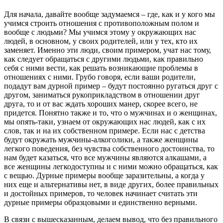
Для начала, давайте вообще задумаемся – где, как и у кого мы
учимся строить отношения с противоположным полом и
вообще с людьми? Мы учимся этому у окружающих нас
людей, в основном, у своих родителей, или у тех, кто их
заменяет. Именно эти люди, своим примером, учат нас тому,
как следует обращаться с другими людьми, как правильно
себя с ними вести, как решать возникающие проблемы в
отношениях с ними. Грубо говоря, если ваши родители,
подадут вам дурной пример – будут постоянно ругаться друг с
другом, заниматься рукоприкладством в отношении друг
друга, то и от вас ждать хороших манер, скорее всего, не
придется. Понятно также и то, что о мужчинах и о женщинах,
мы опять-таки, узнаем от окружающих нас людей, как с их
слов, так и на их собственном примере. Если нас с детства
будут окружать мужчины-алкоголики, а также женщины
легкого поведения, без чувства собственного достоинства, то
нам будет казаться, что все мужчины являются алкашами, а
все женщины легкодоступны и с ними можно обращаться, как
с вещью. Дурные примеры вообще заразительны, а когда у
них еще и альтернативы нет, в виде других, более правильных
и достойных примеров, то человек начинает считать эти
дурные примеры образцовыми и единственно верными.
В связи с вышесказанным, делаем вывод, что без правильного