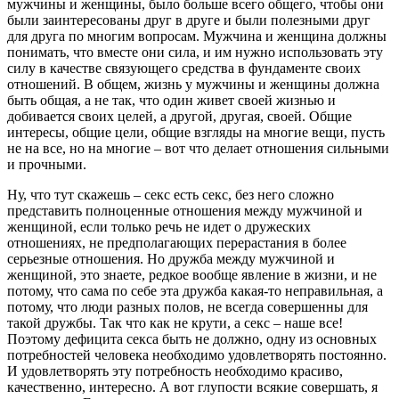
мужчины и женщины, было больше всего общего, чтобы они
были заинтересованы друг в друге и были полезными друг
для друга по многим вопросам. Мужчина и женщина должны
понимать, что вместе они сила, и им нужно использовать эту
силу в качестве связующего средства в фундаменте своих
отношений. В общем, жизнь у мужчины и женщины должна
быть общая, а не так, что один живет своей жизнью и
добивается своих целей, а другой, другая, своей. Общие
интересы, общие цели, общие взгляды на многие вещи, пусть
не на все, но на многие – вот что делает отношения сильными
и прочными.
Ну, что тут скажешь – секс есть секс, без него сложно
представить полноценные отношения между мужчиной и
женщиной, если только речь не идет о дружеских
отношениях, не предполагающих перерастания в более
серьезные отношения. Но дружба между мужчиной и
женщиной, это знаете, редкое вообще явление в жизни, и не
потому, что сама по себе эта дружба какая-то неправильная, а
потому, что люди разных полов, не всегда совершенны для
такой дружбы. Так что как не крути, а секс – наше все!
Поэтому дефицита секса быть не должно, одну из основных
потребностей человека необходимо удовлетворять постоянно.
И удовлетворять эту потребность необходимо красиво,
качественно, интересно. А вот глупости всякие совершать, я