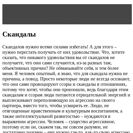
Читать статью
Как доминировать в отношениях с
мужчиной, но делать это незаметно и с умом
Скандалы
Скандалов нужно всеми силами избегать! А для этого –
нужно перестать получать от них удовольствие. Что, хотите
сказать, что никакого удовольствия вы от скандалов не
получаете, что они сами случаются, из-за разных там,
объективных причин? Не обманывайте себя, и тем более
меня. Я человек опытный, я знаю, что для скандала нужна не
причина, а повод. Просто некоторые люди не всегда осознают,
что они сами провоцируют ссоры и скандалы в отношениях,
потому что хотят, чтобы они произошли, ведь благодаря этим
скандалам и ссорам люди питаются отрицательной энергией и
выплескивают переполняющую их агрессию на своего
партнера, вместо того, чтобы усмирить ее. Люди, не
отягощенные нравственным и культурным воспитанием, а
также интеллектуальной развитостью – нуждаются в
выражении агрессии. Человек – существо агрессивное,
поэтому если он, скажем так, не совсем разумен, не
достаточно разумен – ему нужно где-то, как-то свою агрессию