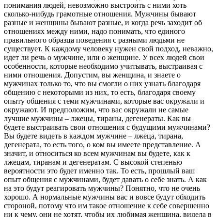
понимания людей, невозможно выстроить с ними хоть
сколько-нибудь грамотные отношения. Мужчины бывают
разные и женщины бывают разные, и когда речь заходит об
отношениях между ними, надо понимать, что единого
правильного образца поведения с разными людьми не
существует. К каждому человеку нужен свой подход, неважно,
идет ли речь о мужчине, или о женщине. У всех людей свои
особенности, которые необходимо учитывать, выстраивая с
ними отношения. Допустим, вы женщина, и знаете о
мужчинах только то, что вы смогли о них узнать благодаря
общению с некоторыми из них, то есть, благодаря своему
опыту общения с теми мужчинами, которые вас окружали и
окружают. И предположим, что вас окружали не самые
лучшие мужчины – лжецы, тираны, дегенераты. Как вы
будете выстраивать свои отношения с будущими мужчинами?
Вы будете видеть в каждом мужчине – лжеца, тирана,
дегенерата, то есть того, о ком вы имеете представление. А
значит, и относиться ко всем мужчинам вы будете, как к
лжецам, тиранам и дегенератам. С высокой степенью
вероятности это будет именно так. То есть, прошлый ваш
опыт общения с мужчинами, будет давать о себе знать. А как
на это будут реагировать мужчины? Понятно, что не очень
хорошо. А нормальные мужчины вас и вовсе будут обходить
стороной, потому что им такое отношение к себе совершенно
ни к чему, они не хотят, чтобы их любимая женщина, видела в