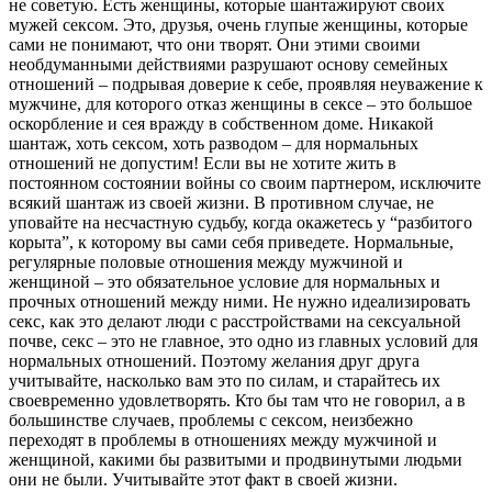
не советую. Есть женщины, которые шантажируют своих
мужей сексом. Это, друзья, очень глупые женщины, которые
сами не понимают, что они творят. Они этими своими
необдуманными действиями разрушают основу семейных
отношений – подрывая доверие к себе, проявляя неуважение к
мужчине, для которого отказ женщины в сексе – это большое
оскорбление и сея вражду в собственном доме. Никакой
шантаж, хоть сексом, хоть разводом – для нормальных
отношений не допустим! Если вы не хотите жить в
постоянном состоянии войны со своим партнером, исключите
всякий шантаж из своей жизни. В противном случае, не
уповайте на несчастную судьбу, когда окажетесь у “разбитого
корыта”, к которому вы сами себя приведете. Нормальные,
регулярные половые отношения между мужчиной и
женщиной – это обязательное условие для нормальных и
прочных отношений между ними. Не нужно идеализировать
секс, как это делают люди с расстройствами на сексуальной
почве, секс – это не главное, это одно из главных условий для
нормальных отношений. Поэтому желания друг друга
учитывайте, насколько вам это по силам, и старайтесь их
своевременно удовлетворять. Кто бы там что не говорил, а в
большинстве случаев, проблемы с сексом, неизбежно
переходят в проблемы в отношениях между мужчиной и
женщиной, какими бы развитыми и продвинутыми людьми
они не были. Учитывайте этот факт в своей жизни.