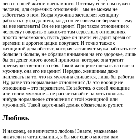
чего в нашей жизни очень много. Поэтому если нам нужен
человек, для серьезных отношений – мы не можем не
заботиться о нем. Когда мужчина заставляет женщину
работать с утра до ночи, когда он ее совсем не бережет – ему
на нее наплевать! Он ее не ценит! При таком отношении к
человеку говорить о каких-то там серьезных отношениях
просто невозможно, пусть даже он цветы ей дарит время от
времени и дорогие цацки покупает. И точно также с
женщиной дела обстоят, которая заставляет мужа работать все
больше и больше, не обращая внимания на его здоровье, лишь
бы он денег много домой приносил, которые она тратит
преимущественно на себя. Такой женщине плевать на своего
мужчину, она его не ценит! Нередко, женщинам даже
наплевать на то, что их мужчина спивается, лишь бы работал.
Ну, разве это нормальные отношения? Да это вообще не
отношения – это паразитизм. Не заботясь о своей женщине
или своем мужчине – не рассчитывайте на хоть сколько-
нибудь нормальные отношения с этой женщиной или
мужчиной. Такой карточный домик обязательно рухнет.
Любовь
И наконец, ее величество любовь! Знаете, уважаемые
читатели и читательницы, я бы мог еще о многом вам