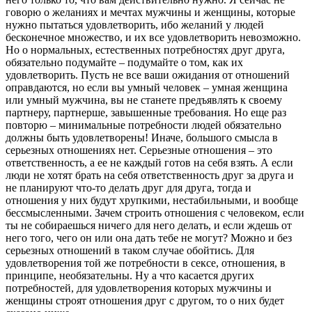
говорю о желаниях и мечтах мужчины и женщины, которые
нужно пытаться удовлетворить, ибо желаний у людей
бесконечное множество, и их все удовлетворить невозможно.
Но о нормальных, естественных потребностях друг друга,
обязательно подумайте – подумайте о том, как их
удовлетворить. Пусть не все ваши ожидания от отношений
оправдаются, но если вы умный человек – умная женщина
или умный мужчина, вы не станете предъявлять к своему
партнеру, партнерше, завышенные требования. Но еще раз
повторю – минимальные потребности людей обязательно
должны быть удовлетворены! Иначе, большого смысла в
серьезных отношениях нет. Серьезные отношения – это
ответственность, а ее не каждый готов на себя взять. А если
люди не хотят брать на себя ответственность друг за друга и
не планируют что-то делать друг для друга, тогда и
отношения у них будут хрупкими, нестабильными, и вообще
бессмысленными. Зачем строить отношения с человеком, если
ты не собираешься ничего для него делать, и если ждешь от
него того, чего он или она дать тебе не могут? Можно и без
серьезных отношений в таком случае обойтись. Для
удовлетворения той же потребности в сексе, отношения, в
принципе, необязательны. Ну а что касается других
потребностей, для удовлетворения которых мужчины и
женщины строят отношения друг с другом, то о них будет