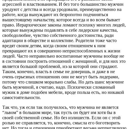
агрессией и властвованием. И без того большинство мужчин
уродуют с детства и всегда уродовали, преимущественно на
работе, когда вынуждают их безропотно подчиняться
вышестоящему начальству, которое всегда и во всем бывает
право. Иерархические законы ломают психику многих людей,
которые вынуждены подавлять в себе лидерские качества,
свободолюбие, чувство собственного достоинства, ради
адаптации в обществе и коллективе. Родители тоже часто
вредят своим детям, когда своим отношением к ним
превращают их в совершенно неприспособленных к жизни
людей. Часто неправильно воспитанные мужчины вообще не
в состоянии построить отношений с женщиной, и для них это
является большой проблемой, из-за которой они страдают.
Таким, конечно, власть в семье не доверишь, и даже в не
очень серьезных отношениях они не могут быть лидерами,
потому что слишком морально слабы. Но дать шанс мужчине
быть мужчиной, я считаю, надо. Психически сломанный
мужик в доме подобен мебели, вроде польза есть, но никакой
самостоятельности.
Так что, уж если так получилось, что мужчина не является
“львом” в большом мире, так пусть он будет им хотя бы в
своей собственной семье. Но без излишеств. Если он с этой
ролью не справляется, то, конечно, смысла его боготворить
нет. Но тогда и отношения приобретают весьма неприглядную