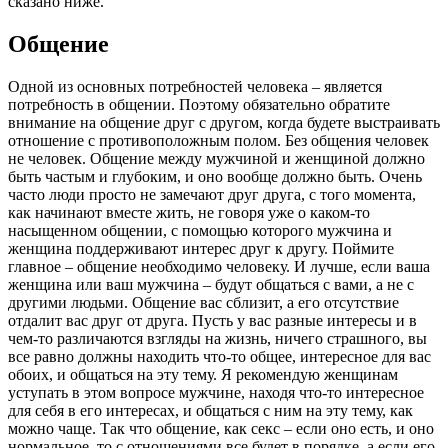
сказано ниже.
Общение
Одной из основных потребностей человека – является
потребность в общении. Поэтому обязательно обратите
внимание на общение друг с другом, когда будете выстраивать
отношение с противоположным полом. Без общения человек
не человек. Общение между мужчиной и женщиной должно
быть частым и глубоким, и оно вообще должно быть. Очень
часто люди просто не замечают друг друга, с того момента,
как начинают вместе жить, не говоря уже о каком-то
насыщенном общении, с помощью которого мужчина и
женщина поддерживают интерес друг к другу. Поймите
главное – общение необходимо человеку. И лучше, если ваша
женщина или ваш мужчина – будут общаться с вами, а не с
другими людьми. Общение вас сблизит, а его отсутствие
отдалит вас друг от друга. Пусть у вас разные интересы и в
чем-то различаются взгляды на жизнь, ничего страшного, вы
все равно должны находить что-то общее, интересное для вас
обоих, и общаться на эту тему. Я рекомендую женщинам
уступать в этом вопросе мужчине, находя что-то интересное
для себя в его интересах, и общаться с ним на эту тему, как
можно чаще. Так что общение, как секс – если оно есть, и оно
нормальное, то с отношениями все будет в порядке, а если его