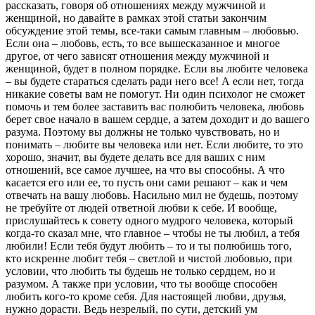
рассказать, говоря об отношениях между мужчиной и
женщиной, но давайте в рамках этой статьи закончим
обсуждение этой темы, все-таки самым главным – любовью.
Если она – любовь, есть, то все вышесказанное и многое
другое, от чего зависят отношения между мужчиной и
женщиной, будет в полном порядке. Если вы любите человека
– вы будете стараться сделать ради него все! А если нет, тогда
никакие советы вам не помогут. Ни один психолог не сможет
помочь и тем более заставить вас полюбить человека, любовь
берет свое начало в вашем сердце, а затем доходит и до вашего
разума. Поэтому вы должны не только чувствовать, но и
понимать – любите вы человека или нет. Если любите, то это
хорошо, значит, вы будете делать все для ваших с ним
отношений, все самое лучшее, на что вы способны. А что
касается его или ее, то пусть они сами решают – как и чем
отвечать на вашу любовь. Насильно мил не будешь, поэтому
не требуйте от людей ответной любви к себе. И вообще,
прислушайтесь к совету одного мудрого человека, который
когда-то сказал мне, что главное – чтобы не ты любил, а тебя
любили! Если тебя будут любить – то и ты полюбишь того,
кто искренне любит тебя – светлой и чистой любовью, при
условии, что любить ты будешь не только сердцем, но и
разумом. А также при условии, что ты вообще способен
любить кого-то кроме себя. Для настоящей любви, друзья,
нужно дорасти. Ведь незрелый, по сути, детский ум