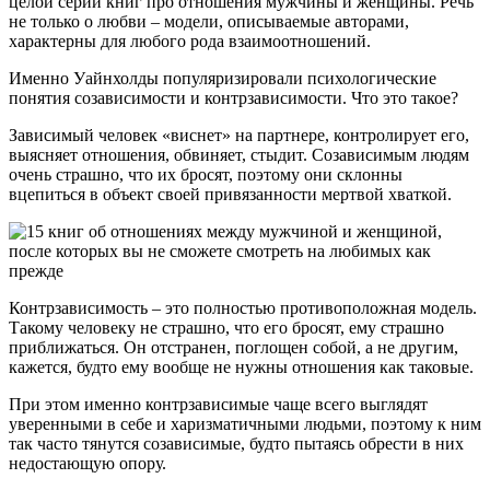
целой серии книг про отношения мужчины и женщины. Речь
не только о любви – модели, описываемые авторами,
характерны для любого рода взаимоотношений.
Именно Уайнхолды популяризировали психологические
понятия созависимости и контрзависимости. Что это такое?
Зависимый человек «виснет» на партнере, контролирует его,
выясняет отношения, обвиняет, стыдит. Созависимым людям
очень страшно, что их бросят, поэтому они склонны
вцепиться в объект своей привязанности мертвой хваткой.
Контрзависимость – это полностью противоположная модель.
Такому человеку не страшно, что его бросят, ему страшно
приближаться. Он отстранен, поглощен собой, а не другим,
кажется, будто ему вообще не нужны отношения как таковые.
При этом именно контрзависимые чаще всего выглядят
уверенными в себе и харизматичными людьми, поэтому к ним
так часто тянутся созависимые, будто пытаясь обрести в них
недостающую опору.