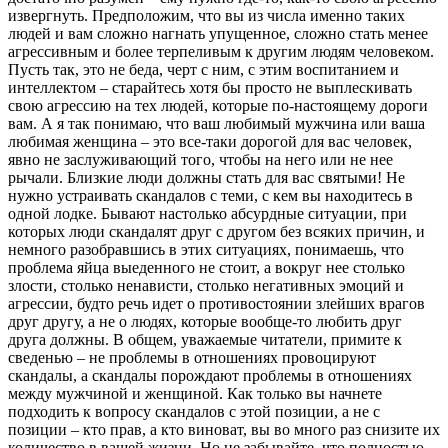
извергнуть. Предположим, что вы из числа именно таких
людей и вам сложно нагнать упущенное, сложно стать менее
агрессивным и более терпеливым к другим людям человеком.
Пусть так, это не беда, черт с ним, с этим воспитанием и
интеллектом – старайтесь хотя бы просто не выплескивать
свою агрессию на тех людей, которые по-настоящему дороги
вам. А я так понимаю, что ваш любимый мужчина или ваша
любимая женщина – это все-таки дорогой для вас человек,
явно не заслуживающий того, чтобы на него или не нее
рычали. Близкие люди должны стать для вас святыми! Не
нужно устраивать скандалов с теми, с кем вы находитесь в
одной лодке. Бывают настолько абсурдные ситуации, при
которых люди скандалят друг с другом без всяких причин, и
немного разобравшись в этих ситуациях, понимаешь, что
проблема яйца выеденного не стоит, а вокруг нее столько
злости, столько ненависти, столько негативных эмоций и
агрессии, будто речь идет о противостоянии злейших врагов
друг другу, а не о людях, которые вообще-то любить друг
друга должны. В общем, уважаемые читатели, примите к
сведенью – не проблемы в отношениях провоцируют
скандалы, а скандалы порождают проблемы в отношениях
между мужчиной и женщиной. Как только вы начнете
подходить к вопросу скандалов с этой позиции, а не с
позиции – кто прав, а кто виноват, вы во много раз снизите их
количество в вашей жизни. Но не забывайте, что полностью