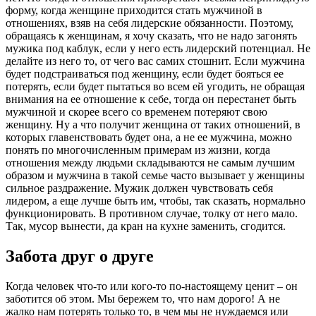
форму, когда женщине приходится стать мужчиной в
отношениях, взяв на себя лидерские обязанности. Поэтому,
обращаясь к женщинам, я хочу сказать, что не надо загонять
мужика под каблук, если у него есть лидерский потенциал. Не
делайте из него то, от чего вас самих стошнит. Если мужчина
будет подстраиваться под женщину, если будет бояться ее
потерять, если будет пытаться во всем ей угодить, не обращая
внимания на ее отношение к себе, тогда он перестанет быть
мужчиной и скорее всего со временем потеряют свою
женщину. Ну а что получит женщина от таких отношений, в
которых главенствовать будет она, а не ее мужчина, можно
понять по многочисленным примерам из жизни, когда
отношения между людьми складываются не самым лучшим
образом и мужчина в такой семье часто вызывает у женщины
сильное раздражение. Мужик должен чувствовать себя
лидером, а еще лучше быть им, чтобы, так сказать, нормально
функционировать. В противном случае, толку от него мало.
Так, мусор вынести, да кран на кухне заменить, сгодится.
Забота друг о друге
Когда человек что-то или кого-то по-настоящему ценит – он
заботится об этом. Мы бережем то, что нам дорого! А не
жалко нам потерять только то, в чем мы не нуждаемся или