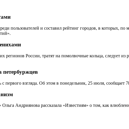
тами
среди пользователей и составил рейтинг городов, в которых, п
тий».
женихами
их регионов России, тратят на помолвочные кольца, следует из
а петербуржцев
 первого взгляда. Об этом в понедельник, 25 июля, сообщает 78
анизм
 Ольга Андриянова рассказала «Известиям» о том, как влюбленн