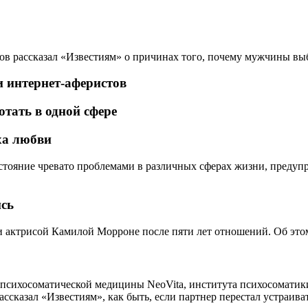
ов рассказал «Известиям» о причинах того, почему мужчины в
и интернет-аферистов
тать в одной сфере
ха любви
стояние чревато проблемами в различных сферах жизни, предуп
сь
 актрисой Камилой Морроне после пяти лет отношений. Об этом 
 психосоматической медицины NeoVita, института психосоматик
сказал «Известиям», как быть, если партнер перестал устраиват