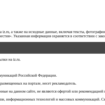
 iz.ru, а также на исходные данные, включая тексты, фотографи
стия». Указанная информация охраняется в соответствии с за
шения. Хо Опонопоно - древнее гавайское искусство решени
ки на iz.ru.
муникаций Российской Федерации.
размещенных на портале, несет рекламодатель.
нные на данном сайте, не являются офертой или рекомендацией 
вязи, информационных технологий и массовых коммуникаций. С