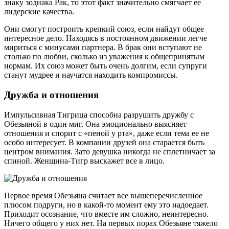
знаку зодиака Рак, то этот факт значительно смягчает ее
лидерские качества.
Они смогут построить крепкий союз, если найдут общее
интересное дело. Находясь в постоянном движении легче
мириться с минусами партнера. В брак они вступают не
столько по любви, сколько из уважения к общепринятым
нормам. Их союз может быть очень долгим, если супруги
станут мудрее и научатся находить компромиссы.
Дружба и отношения
Импульсивная Тигрица способна разрушить дружбу с
Обезьяной в один миг. Она эмоционально выясняет
отношения и спорит с «пеной у рта», даже если тема ее не
особо интересует. В компании друзей она старается быть
центром внимания. Зато девушка никогда не сплетничает за
спиной. Женщина-Тигр выскажет все в лицо.
Первое время Обезьяна считает все вышеперечисленное
плюсом подруги, но в какой-то момент ему это надоедает.
Приходит осознание, что вместе им сложно, неинтересно.
Ничего общего у них нет. На первых порах Обезьяне тяжело