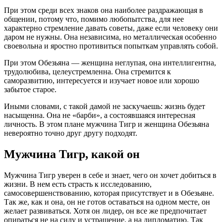
При этом среди всех знаков она наиболее раздражающая в
общении, потому что, помимо любопытства, для нее
характерно стремление давать советы, даже если человеку они
даром не нужны. Она независима, но металлическая особенно
своевольна и яростно противиться попыткам управлять собой.
При этом Обезьяна — женщина неглупая, она интеллигентна,
трудолюбива, целеустремленна. Она стремится к
саморазвитию, интересуется и изучает новое или хорошо
забытое старое.
Иными словами, с такой дамой не заскучаешь: жизнь будет
насыщенна. Она не «барби», а состоявшаяся интересная
личность. В этом плане мужчина Тигр и женщина Обезьяна
невероятно точно друг другу подходят.
Мужчина Тигр, какой он
Мужчина Тигр уверен в себе и знает, чего он хочет добиться в
жизни. В нем есть страсть к исследованию,
самосовершенствованию, которая присутствует и в Обезьяне.
Так же, как и она, он не готов оставаться на одном месте, он
желает развиваться. Хотя он лидер, он все же предпочитает
опираться не на силу и устрашение, а на дипломатию. Так