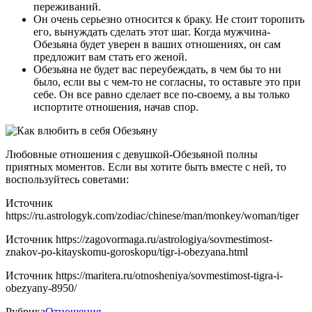
переживаний.
Он очень серьезно относится к браку. Не стоит торопить
его, вынуждать сделать этот шаг. Когда мужчина-
Обезьяна будет уверен в ваших отношениях, он сам
предложит вам стать его женой.
Обезьяна не будет вас переубеждать, в чем бы то ни
было, если вы с чем-то не согласны, то оставьте это при
себе. Он все равно сделает все по-своему, а вы только
испортите отношения, начав спор.
Любовные отношения с девушкой-Обезьяной полны
приятных моментов. Если вы хотите быть вместе с ней, то
воспользуйтесь советами:
Источник
https://ru.astrologyk.com/zodiac/chinese/man/monkey/woman/tiger
Источник
https://zagovormaga.ru/astrologiya/sovmestimost-
znakov-po-kitayskomu-goroskopu/tigr-i-obezyana.html
Источник
https://maritera.ru/otnosheniya/sovmestimost-tigra-i-
obezyany-8950/
Рубрика
Отношения