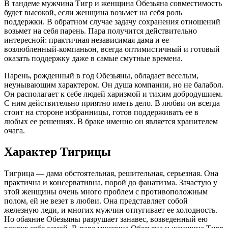
В тандеме мужчина Тигр и женщина Обезьяна совместимость
будет высокой, если женщина возьмет на себя роль
поддержки. В обратном случае задачу сохранения отношений
возьмет на себя парень. Пара получится действительно
интересной: практичная независимая дама и ее
возлюбленный-компаньон, всегда оптимистичный и готовый
оказать поддержку даже в самые смутные времена.
Парень, рожденный в год Обезьяны, обладает веселым,
неунывающим характером. Он душа компании, но не балабол.
Он располагает к себе людей харизмой и тихим добродушием.
С ним действительно приятно иметь дело. В любви он всегда
стоит на стороне избранницы, готов поддерживать ее в
любых ее решениях. В браке именно он является хранителем
очага.
Характер Тигрицы
Тигрица — дама обстоятельная, решительная, серьезная. Она
практична и консервативна, порой до фанатизма. Зачастую у
этой женщины очень много проблем с противоположным
полом, ей не везет в любви. Она представляет собой
железную леди, и многих мужчин отпугивает ее холодность.
Но обаяние Обезьяны разрушает занавес, возведенный ею