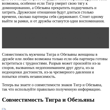
возможна, особенно если Тигр умерит свою тягу к
доминированию, а Обезьяна прекратить подшучивать и
хитрить. Дружеские отношения будут длиться столько
времени, сколько партнеры себя сдерживают. Стоит одному
выйти за рамки, и от дружбы останутся одни воспоминания.
Читать статью
Мизогиния как внутреннее “я”: как
отыскать в мужчине женоненавистника и помочь ему
выздороветь
Совместимость мужчины Тигра и Обезьяны женщины в
дружбе или любви возможна только если оба партнера готовы
встретиться с трудностями. Разрыв может произойти из-за
споров, вызванных недопониманием друг друга, из-за
недооценки достоинств, из-за чрезмерного давления и
попытки отнять независимость.
Теперь вы знаете о совместимости знаков Тигр и Обезьяна,
так что используйте правильно полученную информацию.
Совместимость Тигра и Обезьяны