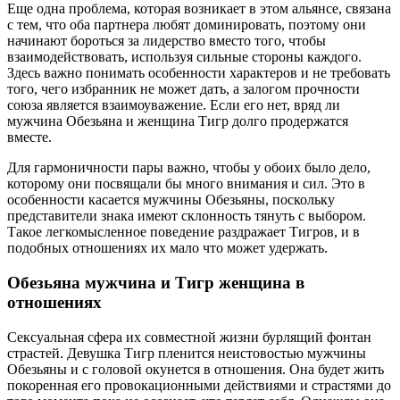
Еще одна проблема, которая возникает в этом альянсе, связана
с тем, что оба партнера любят доминировать, поэтому они
начинают бороться за лидерство вместо того, чтобы
взаимодействовать, используя сильные стороны каждого.
Здесь важно понимать особенности характеров и не требовать
того, чего избранник не может дать, а залогом прочности
союза является взаимоуважение. Если его нет, вряд ли
мужчина Обезьяна и женщина Тигр долго продержатся
вместе.
Для гармоничности пары важно, чтобы у обоих было дело,
которому они посвящали бы много внимания и сил. Это в
особенности касается мужчины Обезьяны, поскольку
представители знака имеют склонность тянуть с выбором.
Такое легкомысленное поведение раздражает Тигров, и в
подобных отношениях их мало что может удержать.
Обезьяна мужчина и Тигр женщина в
отношениях
Сексуальная сфера их совместной жизни бурлящий фонтан
страстей. Девушка Тигр пленится неистовостью мужчины
Обезьяны и с головой окунется в отношения. Она будет жить
покоренная его провокационными действиями и страстями до