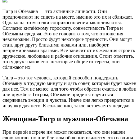
Тигр и Обезьяна — это активные личности. Они
предпочитают не сидеть на месте, именно это их и сближает.
Однако на этом точки соприкосновения заканчиваются.
Согласно китайскому гороскопу, совместимость Тигра и
Обезьяны средняя. Это не говорит о том, что отношения
невозможны. Просто будут некоторые трудности. Они могут
стать друг другу близкими людьми или, наоборот,
непримиримыми врагами. Все зависит от их желания строить
дружеские, любовные и рабочие отношения. Стоит отметить,
что у двух знаков есть некоторые общие интересы, они
сближают их.
Тигр – это тот человек, который способен поддержать
Обезьяну в трудную минуту и дать совет, который будет важен
для нее. Тем не менее, для того чтобы обрести счастье в любви
или дружбе с Тигром, Обезьяне придется научиться
сдерживать эмоции и чувства. Иначе она легко превратится в
игрушку для него. К сожалению, такое встречается нередко.
Женщина-Тигр и мужчина-Обезьяна
При первой встрече им может показаться, что они нашли
свою копию, но при близком общении окажется, что разница