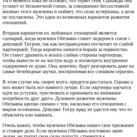
того момента пока не осознает, что теряет себя. Однажды она
устанет от бесконечной гонки, за совершенно бессистемной
жизнью этого мужчины и поймет, что силы исчерпаны, а цели
не поставлены. Это один из возможных вариантов развития
отношений.
Вторым вариантом их любовных отношений является
сценарий, когда мужчина Обезьяна станет лидером в союзе с
девушкой Тигром, так как несправедливо посчитает ее слабой
партнершей. Тогда вероятно начнется борьба за первенство.
Он станет дразнить и искать слабые стороны партнерши,
чтобы вывести ее на чистую воду и посмотреть внутреннее
содержимое ее души. Она, конечно, будет реагировать даже на
самые безобидные шутки, воспринимая все слишком серьезно.
В этом случае им, скорее всего, придется расстаться. Однако у
них может быть все намного лучше. Если партнеры научатся
идти на уступки, чувствовать и принимать во внимание
потребности друг друга. Духовное развитие мужчины
Обезьяны крепко связано с тем, насколько его отношения с
миром осознанны. Девушке Тигру вряд ли удастся ему что-то
объяснить или навязать.
Очень важно, чтобы мужчина Обезьяна нашел свое призвание
и стоящее дело. Если мужчина Обезьяна постоянно занят
делом, не тратит свои силы попусту, стремится к