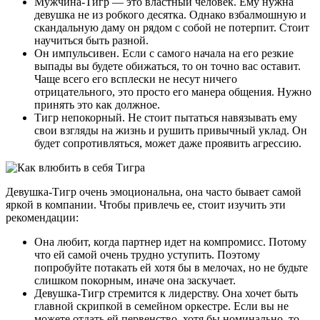
Мужчина-Тигр — это властный человек. Ему нужна
девушка не из робкого десятка. Однако взбалмошную и
скандальную даму он рядом с собой не потерпит. Стоит
научиться быть разной.
Он импульсивен. Если с самого начала на его резкие
выпады вы будете обижаться, то он точно вас оставит.
Чаще всего его всплески не несут ничего
отрицательного, это просто его манера общения. Нужно
принять это как должное.
Тигр непокорный. Не стоит пытаться навязывать ему
свои взгляды на жизнь и рушить привычный уклад. Он
будет сопротивляться, может даже проявить агрессию.
Девушка-Тигр очень эмоциональна, она часто бывает самой
яркой в компании. Чтобы привлечь ее, стоит изучить эти
рекомендации:
Она любит, когда партнер идет на компромисс. Потому
что ей самой очень трудно уступить. Поэтому
попробуйте потакать ей хотя бы в мелочах, но не будьте
слишком покорным, иначе она заскучает.
Девушка-Тигр стремится к лидерству. Она хочет быть
главной скрипкой в семейном оркестре. Если вы не
можете отдать ей первенство, хотя бы номинально, то