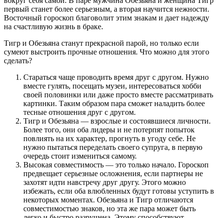
вокруг себя самой. В паре мужчина Обезьяна и женщина Тигр
первый станет более серьезным, а вторая научится нежности.
Восточный гороскоп благоволит этим знакам и дает надежду
на счастливую жизнь в браке.
Тигр и Обезьяна станут прекрасной парой, но только если
сумеют выстроить прочные отношения. Что можно для этого
сделать?
Стараться чаще проводить время друг с другом. Нужно
вместе гулять, посещать музеи, интересоваться хобби
своей половинки или даже просто вместе рассматривать
картинки. Таким образом пара сможет наладить более
тесные отношения друг с другом.
Тигр и Обезьяна — взрослые и состоявшиеся личности.
Более того, они оба лидеры и не потерпят попыток
повлиять на их характер, прогнуть в угоду себе. Не
нужно пытаться переделать своего супруга, в первую
очередь стоит измениться самому.
Высокая совместимость — это только начало. Гороскоп
предвещает серьезные осложнения, если партнеры не
захотят идти навстречу друг другу. Этого можно
избежать, если оба влюбленных будут готовы уступить в
некоторых моментах. Обезьяна и Тигр отличаются
совместимостью знаков, но эта же пара может быть
легко и быстро разрушена. Этому способствуют