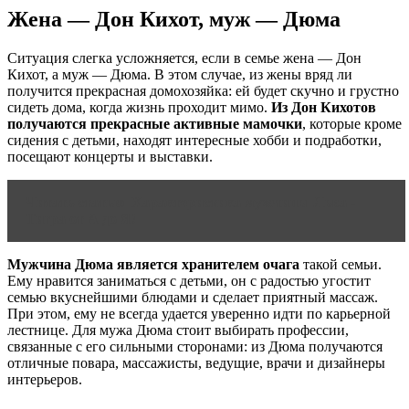
Жена — Дон Кихот, муж — Дюма
Ситуация слегка усложняется, если в семье жена — Дон
Кихот, а муж — Дюма. В этом случае, из жены вряд ли
получится прекрасная домохозяйка: ей будет скучно и грустно
сидеть дома, когда жизнь проходит мимо.
Из Дон Кихотов
получаются прекрасные активные мамочки
, которые кроме
сидения с детьми, находят интересные хобби и подработки,
посещают концерты и выставки.
Читать статью
Характеристика мужчины Льва -
Тигра от А до Я!
Мужчина Дюма является хранителем очага
такой семьи.
Ему нравится заниматься с детьми, он с радостью угостит
семью вкуснейшими блюдами и сделает приятный массаж.
При этом, ему не всегда удается уверенно идти по карьерной
лестнице. Для мужа Дюма стоит выбирать профессии,
связанные с его сильными сторонами: из Дюма получаются
отличные повара, массажисты, ведущие, врачи и дизайнеры
интерьеров.