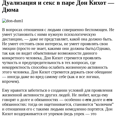
Дуализация и секс в паре Дон Кихот —
Дюма
В вопросах отношения с людьми совершенно беспомощен. Не
умеет установить с ними нужную психологическую
дистанцию, — даже не представляет, какой она должно быть.
Не умеет отстоять свои интересы, не умеет проявлять свои
эмоции (просто не знает, какими они должны быть).Однако,
так как он видит объективные возможности данного
конкретного человека, Дон Кихот стремится проявлять
чуткость и предупредительность в тех вопросах, где
некорректность способна ослабить жизненную активность
этого человека. Дон Кихот стремится держать свое обещание
— иногда даже во вред самому себе (как и все логики,
впрочем).
Ему нравится заботиться о создании условий для проявления
жизненной активности других людей. Не любит, когда ему
говорят о долге и обязанностях — особенно о
его
долге и
его
обязанностях: тогда он ощетинивается, становится “колючим”
и отношения его с такими людьми немедленно портятся. Дон
Кихот воздерживается от упреков (ведь упрек — это