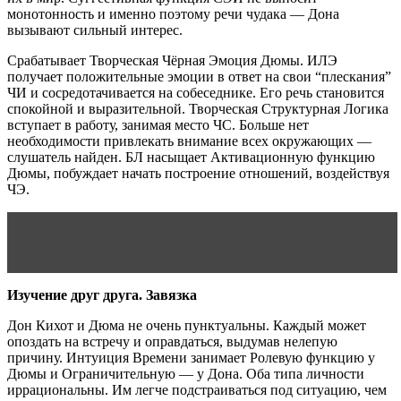
монотонность и именно поэтому речи чудака — Дона
вызывают сильный интерес.
Срабатывает Творческая Чёрная Эмоция Дюмы. ИЛЭ
получает положительные эмоции в ответ на свои “плескания”
ЧИ и сосредотачивается на собеседнике. Его речь становится
спокойной и выразительной. Творческая Структурная Логика
вступает в работу, занимая место ЧС. Больше нет
необходимости привлекать внимание всех окружающих —
слушатель найден. БЛ насыщает Активационную функцию
Дюмы, побуждает начать построение отношений, воздействуя
ЧЭ.
Читать статью
Трусость мужчины в отношениях с
женщиной
Изучение друг друга. Завязка
Дон Кихот и Дюма не очень пунктуальны. Каждый может
опоздать на встречу и оправдаться, выдумав нелепую
причину. Интуиция Времени занимает Ролевую функцию у
Дюмы и Ограничительную — у Дона. Оба типа личности
иррациональны. Им легче подстраиваться под ситуацию, чем