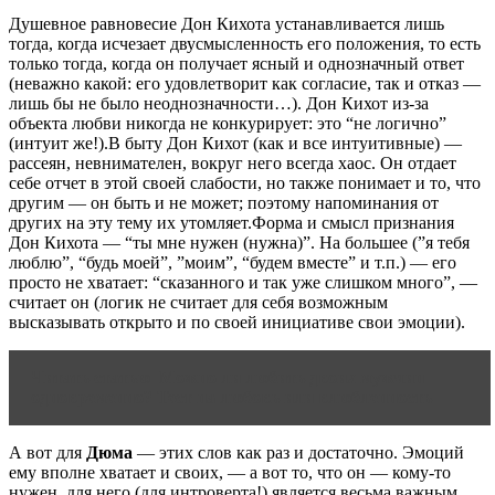
Душевное равновесие Дон Кихота устанавливается лишь
тогда, когда исчезает двусмысленность его положения, то есть
только тогда, когда он получает ясный и однозначный ответ
(неважно какой: его удовлетворит как согласие, так и отказ —
лишь бы не было неоднозначности…). Дон Кихот из-за
объекта любви никогда не конкурирует: это “не логично”
(интуит же!).В быту Дон Кихот (как и все интуитивные) —
рассеян, невнимателен, вокруг него всегда хаос. Он отдает
себе отчет в этой своей слабости, но также понимает и то, что
другим — он быть и не может; поэтому напоминания от
других на эту тему их утомляет.Форма и смысл признания
Дон Кихота — “ты мне нужен (нужна)”. На большее (”я тебя
люблю”, “будь моей”, ”моим”, “будем вместе” и т.п.) — его
просто не хватает: “сказанного и так уже слишком много”, —
считает он (логик не считает для себя возможным
высказывать открыто и по своей инициативе свои эмоции).
Читать статью
Можно ли любить двоих мужчин
одновременно? Тест на любовь или влюбленность
А вот для
Дюма
— этих слов как раз и достаточно. Эмоций
ему вполне хватает и своих, — а вот то, что он — кому-то
нужен, для него (для интроверта!) является весьма важным