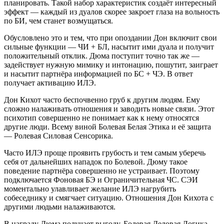
планировать. Такой набор характеристик создаёт интересный
эффект — каждый из дуалов скорее закроет глаза на вольность
по БИ, чем станет возмущаться.
Обусловлено это и тем, что при опоздании Дон включит свои
сильные функции — ЧИ + БЛ, насытит ими дуала и получит
положительный отклик. Дюма поступит точно так же —
задействует нужную мимику и интонацию, пошутит, заиграет
и насытит партнёра информацией по БС + ЧЭ. В ответ
получает активацию ИЛЭ.
Дон Кихот часто беспочвенно груб к другим людям. Ему
сложно налаживать отношения и заводить новые связи. Этот
психотип совершенно не понимает как к нему относятся
другие люди. Всему виной Болевая Белая Этика и её защита
— Ролевая Силовая Сенсорика.
Часто ИЛЭ проще проявить грубость и тем самым уберечь
себя от дальнейших нападок по Болевой. Дюму такое
поведение партнёра совершенно не устраивает. Поэтому
подключается Фоновая БЭ и Ограничительная ЧС. СЭИ
моментально улавливает желание ИЛЭ нагрубить
собеседнику и смягчает ситуацию. Отношения Дон Кихота с
другими людьми налаживаются.
В награду Дюма получает выгоду. Болевая Деловая Логика