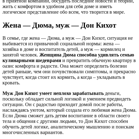
в приятной компании, обсудить последние новости и теории,
жить с комфортом в удобном для себя доме и иметь
логическое представление обо всем, что творится в мире.
Жена — Дюма, муж — Дон Кихот
В семье, где жена — Дюма, а муж — Дон Кихот, ситуация не
выбивается из привычной социальной нормы: жена —
хозяйка в доме и воспитатель детей, а муж — кормилец и
занятой человек.
Женщина Дюма способна удивлять семью
кулинарными шедеврами
и превратить обычную квартиру в
оазис комфорта и радости. Она может определить болезни
детей раньше, чем они почувствовали симптомы, и прекрасно
чувствует, когда стоит их кормить, а когда – укладывать в
кровать.
Муж Дон Кихот умеет неплохо зарабатывать
деньги,
поскольку обладает сильной логикой и умением предвидеть
ситуации. Он с радостью приходит домой после работы,
наслаждаясь уютом, который создала его любимая жена Дюма.
Если Дюма сможет дать детям воспитание в области своего
тела и общения с другими людьми, то Дон Кихот способен
обучить детей логике, аналитическому мышлению и поискам
многочисленных вариантов.