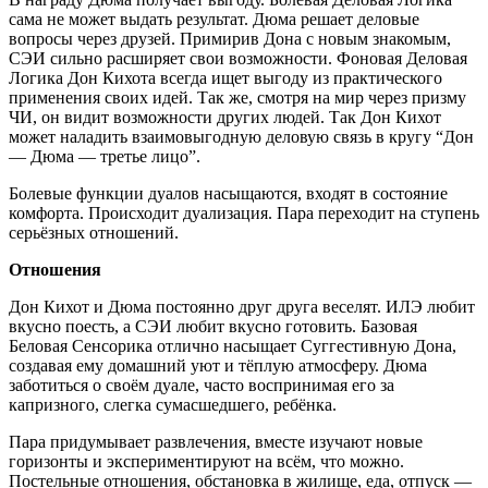
сама не может выдать результат. Дюма решает деловые
вопросы через друзей. Примирив Дона с новым знакомым,
СЭИ сильно расширяет свои возможности. Фоновая Деловая
Логика Дон Кихота всегда ищет выгоду из практического
применения своих идей. Так же, смотря на мир через призму
ЧИ, он видит возможности других людей. Так Дон Кихот
может наладить взаимовыгодную деловую связь в кругу “Дон
— Дюма — третье лицо”.
Болевые функции дуалов насыщаются, входят в состояние
комфорта. Происходит дуализация. Пара переходит на ступень
серьёзных отношений.
Отношения
Дон Кихот и Дюма постоянно друг друга веселят. ИЛЭ любит
вкусно поесть, а СЭИ любит вкусно готовить. Базовая
Беловая Сенсорика отлично насыщает Суггестивную Дона,
создавая ему домашний уют и тёплую атмосферу. Дюма
заботиться о своём дуале, часто воспринимая его за
капризного, слегка сумасшедшего, ребёнка.
Пара придумывает развлечения, вместе изучают новые
горизонты и экспериментируют на всём, что можно.
Постельные отношения, обстановка в жилище, еда, отпуск —