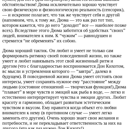
обстоятельством! Дюма исключительно хорошо чувствует
свою физическую и физиологическую реальность (сенсорик),
— и искренне полагает, что так же чувствует себя и другой
(напомним, что, к тому же, Дюма — это как раз тот тип,
котором кажется, что до него “доходит” все — наиболее позже
всех). Вследствие этого Дюма заботится об удобствах “своих”
людей, внимателен к ним. К “чужим” — равнодушен и
стремится “не обременять” их собою.
Дюма хороший тактик. Он любит и умеет не только сам
формировать ритмику своей повседневной жизни, но также
умеет и любит навязывать этот свой жизненный ритм и
другим (что с благодарностью воспринимается Дон Кихотом,
вс мысли и устремления которого — “завтра”, далеко в
будущем). В повседневной жизни Дюма умеет отстоять свои
интересы, умеет сохранять нужное ему “расстояние” между
людьми (состояние отношений — творческая функция!).Дюма
“плавает” в море чувств и эмоций как рыба в воде, — легко и
естественно интерпретирует чувства и эмоции других. Любит
красоту и гармонию, обладает развитым эстетическим
чувством и вкусом. Ему нравится когда объект его любви
внимателен к нему (в противном случае — умеет легко
заменить его другим). Очень хорошо знает свои желания и
потребности, и не перекладывает ответственность за них на
другого (что как раз нужно Дон Кихоту!).