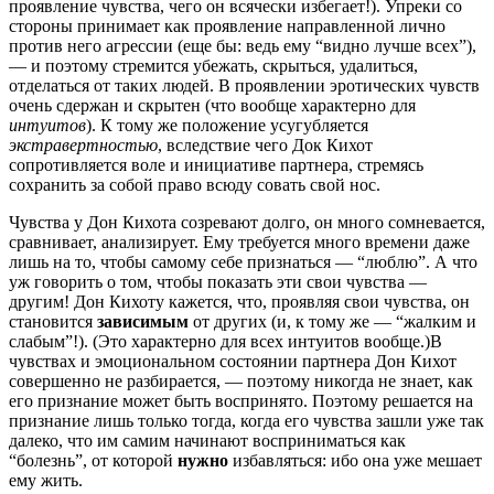
проявление чувства, чего он всячески избегает!). Упреки со
стороны принимает как проявление направленной лично
против него агрессии (еще бы: ведь ему “видно лучше всех”),
— и поэтому стремится убежать, скрыться, удалиться,
отделаться от таких людей. В проявлении эротических чувств
очень сдержан и скрытен (что вообще характерно для
интуитов
). К тому же положение усугубляется
экстравертностью
, вследствие чего Док Кихот
сопротивляется воле и инициативе партнера, стремясь
сохранить за собой право всюду совать свой нос.
Чувства у Дон Кихота созревают долго, он много сомневается,
сравнивает, анализирует. Ему требуется много времени даже
лишь на то, чтобы самому себе признаться — “люблю”. А что
уж говорить о том, чтобы показать эти свои чувства —
другим! Дон Кихоту кажется, что, проявляя свои чувства, он
становится
зависимым
от других (и, к тому же — “жалким и
слабым”!). (Это характерно для всех интуитов вообще.)В
чувствах и эмоциональном состоянии партнера Дон Кихот
совершенно не разбирается, — поэтому никогда не знает, как
его признание может быть воспринято. Поэтому решается на
признание лишь только тогда, когда его чувства зашли уже так
далеко, что им самим начинают восприниматься как
“болезнь”, от которой
нужно
избавляться: ибо она уже мешает
ему жить.