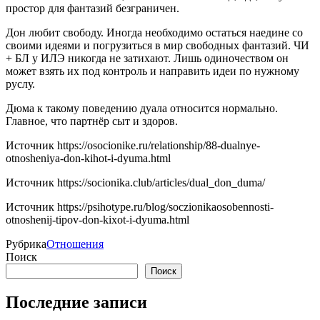
простор для фантазий безграничен.
Дон любит свободу. Иногда необходимо остаться наедине со
своими идеями и погрузиться в мир свободных фантазий. ЧИ
+ БЛ у ИЛЭ никогда не затихают. Лишь одиночеством он
может взять их под контроль и направить идеи по нужному
руслу.
Дюма к такому поведению дуала относится нормально.
Главное, что партнёр сыт и здоров.
Источник
https://osocionike.ru/relationship/88-dualnye-
otnosheniya-don-kihot-i-dyuma.html
Источник
https://socionika.club/articles/dual_don_duma/
Источник
https://psihotype.ru/blog/soczionikaosobennosti-
otnoshenij-tipov-don-kixot-i-dyuma.html
Рубрика
Отношения
Поиск
Поиск
Последние записи