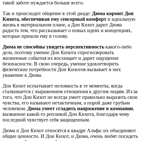
такой заботе нуждается больше всего.
Так и происходит общение в этой диаде:
Дюма кормит Дон
Кихота, обеспечивая ему сенсорный комфорт
и идеальную
жизнь в материальном плане, а Дон Кихот дарит Дюма
радость тем, что рассказывает о новых идеях и концепциях,
которые пришли ему в голову.
Дюма не способны увидеть перспективность
какого-либо
дела, поэтому умение Дон Кихота спрогнозировать
жизненные события их восхищает и дарит ощущение
безопасности. В свою очередь, умение удовлетворить
физические потребности Дон Кихотов вызывает в них
уважение к Дюма.
Дон Кихот испытывает неловкость в те моменты, когда
сталкивается с выражением отношения к другим людям. Из-за
того, что Дон Кихот не всегда умеет правильно выразить свои
чувства, его называют нетактичным, а порой даже грубым
человеком.
Дюма умеет сгладить напряжение в компании
,
вызванное какой-то репликой Дон Кихота, благодаря чему
последний чувствует себя защищенным.
Дюма и Дон Кихот относятся к квадре Альфа: их объединяют
общие ценности. И Дон Кихот, и Дюма, очень любят посидеть