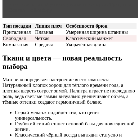
Читать статью
Мужские джинсы: История, Тренды и
Советы по Выбору
Тип посадки
Линия плеч
Особенности брюк
Приталенная
Плавная
Умеренная ширина штанины
Свободная
Чёткая
Классический манжет
Компактная
Средняя
Укорачённая длина
Ткани и цвета — новая реальность
выбора
Материал определяет настроение всего комплекта.
Натуральный хлопок хорош для тёплого времени года, а
плотная шерсть согреет зимой. Палитра играет не последнюю
роль, ведь светлые гаммы визуально увеличивают объём, а
тёмные оттенки создают гармоничный баланс.
Серый меланж подойдёт тем, кто ценит
универсальность.
Глубокий синий станет основой базы для повседневной
жизни.
Классический чёрный всегда выглядит статусно и