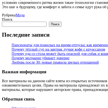
условиях современного ритма жизни такие технологии становя
Это шаг к будущему, где комфорт и забота о семье идут рука об
Рубрика
Мода
Поиск
Поиск
Последние записи
Пансионаты для пожилых на время отпуска: как временно
Почему тёплый суп на завтрак лучше кофе с круассаном
Почему еда со стола может быть опасной для собак и кош
Почему молчание убивает доверие
Любовь после 30: новые правила зрелых отношений
Важная информация
Все материалы на данном сайте взяты из открытых источников
ознакомительных целях. Права на материалы принадлежат их в
материалы, которые нарушают авторские права, принадлежащие
Обратная связь