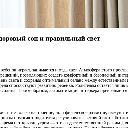
здоровый сон и правильный свет
 ребенок играет, занимается и отдыхает. Атмосфера этого прост
х решений, позволяющих создать комфортный и безопасный инте
ень света и сохраняя оптимальный баланс между естественным 
еда способствуют развитию ребёнка. Родителям остается лишь з
 солнца. Таким образом, автоматизация интерьера превращается 
ависит не только настроение, но и физическое развитие, иммуни
окарнизы помогают родителям регулировать световой поток без 
 время и открытие утром — это создает естественный режим дня
ут на себя заботу о микроклимате комнаты. Таким образом, эл