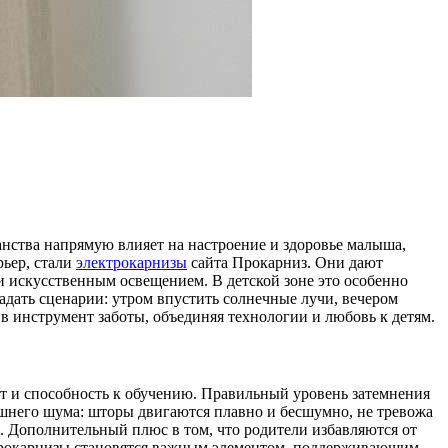
ранства напрямую влияет на настроение и здоровье малыша,
рьер, стали
электрокарнизы
сайта Прокарниз. Они дают
и искусственным освещением. В детской зоне это особенно
адать сценарии: утром впустить солнечные лучи, вечером
в инструмент заботы, объединяя технологии и любовь к детям.
тет и способность к обучению. Правильный уровень затемнения
лишнего шума: шторы двигаются плавно и бесшумно, не тревожа
. Дополнительный плюс в том, что родители избавляются от
ектрокарнизы становятся важным элементом, поддерживающим