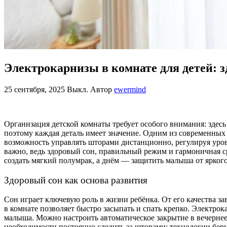
Электрокарнизы в комнате для детей: 
25 сентября, 2025
Выкл.
Автор
ewermind
Организация детской комнаты требует особого внимания: здесь
поэтому каждая деталь имеет значение. Одним из современны
возможность управлять шторами дистанционно, регулируя уров
важно, ведь здоровый сон, правильный режим и гармоничная ср
создать мягкий полумрак, а днём — защитить малыша от яркого
Здоровый сон как основа развития
Сон играет ключевую роль в жизни ребёнка. От его качества з
в комнате позволяет быстро засыпать и спать крепко. Электр
малыша. Можно настроить автоматическое закрытие в вечернее
необходимости постоянно следить за шторами: технологии бер