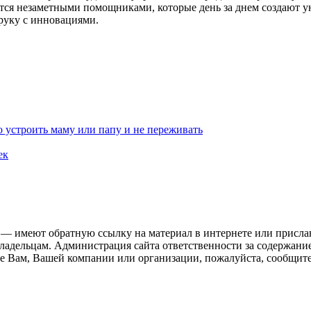
тся незаметными помощниками, которые день за днем создают у
 руку с инновациями.
 устроить маму или папу и не переживать
ек
 — имеют обратную ссылку на материал в интернете или присла
ладельцам. Администрация сайта ответственности за содержание
 Вам, Вашей компании или организации, пожалуйста, сообщите 