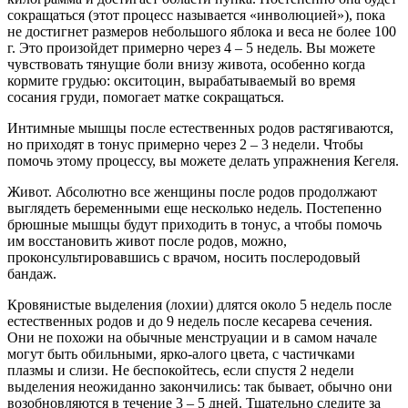
сокращаться (этот процесс называется «инволюцией»), пока
не достигнет размеров небольшого яблока и веса не более 100
г. Это произойдет примерно через 4 – 5 недель. Вы можете
чувствовать тянущие боли внизу живота, особенно когда
кормите грудью: окситоцин, вырабатываемый во время
сосания груди, помогает матке сокращаться.
Интимные мышцы после естественных родов растягиваются,
но приходят в тонус примерно через 2 – 3 недели. Чтобы
помочь этому процессу, вы можете делать упражнения Кегеля.
Живот. Абсолютно все женщины после родов продолжают
выглядеть беременными еще несколько недель. Постепенно
брюшные мышцы будут приходить в тонус, а чтобы помочь
им восстановить живот после родов, можно,
проконсультировавшись с врачом, носить послеродовый
бандаж.
Кровянистые выделения (лохии) длятся около 5 недель после
естественных родов и до 9 недель после кесарева сечения.
Они не похожи на обычные менструации и в самом начале
могут быть обильными, ярко-алого цвета, с частичками
плазмы и слизи. Не беспокойтесь, если спустя 2 недели
выделения неожиданно закончились: так бывает, обычно они
возобновляются в течение 3 – 5 дней. Тщательно следите за