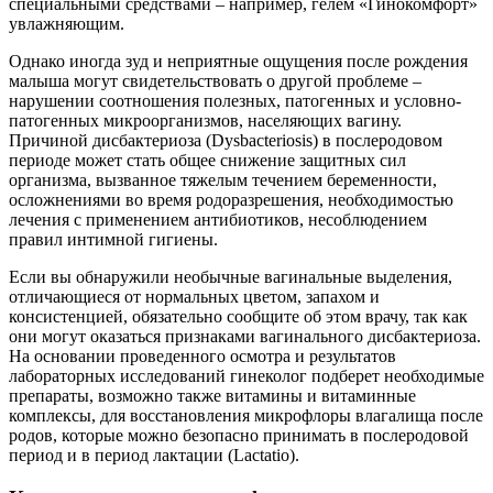
специальными средствами – например, гелем «Гинокомфорт»
увлажняющим.
Однако иногда зуд и неприятные ощущения после рождения
малыша могут свидетельствовать о другой проблеме –
нарушении соотношения полезных, патогенных и условно-
патогенных микроорганизмов, населяющих вагину.
Причиной дисбактериоза (Dysbacteriosis) в послеродовом
периоде может стать общее снижение защитных сил
организма, вызванное тяжелым течением беременности,
осложнениями во время родоразрешения, необходимостью
лечения с применением антибиотиков, несоблюдением
правил интимной гигиены.
Если вы обнаружили необычные вагинальные выделения,
отличающиеся от нормальных цветом, запахом и
консистенцией, обязательно сообщите об этом врачу, так как
они могут оказаться признаками вагинального дисбактериоза.
На основании проведенного осмотра и результатов
лабораторных исследований гинеколог подберет необходимые
препараты, возможно также витамины и витаминные
комплексы, для восстановления микрофлоры влагалища после
родов, которые можно безопасно принимать в послеродовой
период и в период лактации (Lactatio).