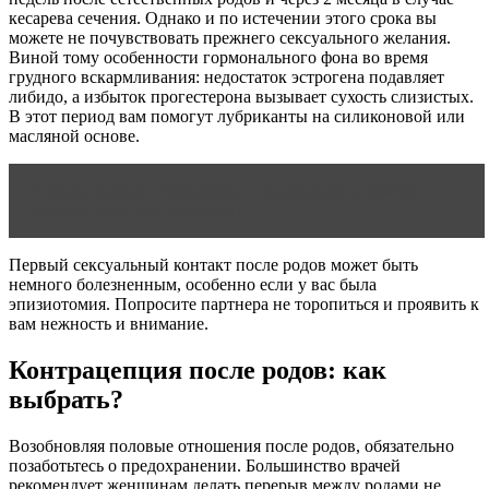
кесарева сечения. Однако и по истечении этого срока вы
можете не почувствовать прежнего сексуального желания.
Виной тому особенности гормонального фона во время
грудного вскармливания: недостаток эстрогена подавляет
либидо, а избыток прогестерона вызывает сухость слизистых.
В этот период вам помогут лубриканты на силиконовой или
масляной основе.
Читать статью
Лекарства с гормонами у мужчин:
есть ли риск для здоровья?
Первый сексуальный контакт после родов может быть
немного болезненным, особенно если у вас была
эпизиотомия. Попросите партнера не торопиться и проявить к
вам нежность и внимание.
Контрацепция после родов: как
выбрать?
Возобновляя половые отношения после родов, обязательно
позаботьтесь о предохранении. Большинство врачей
рекомендует женщинам делать перерыв между родами не