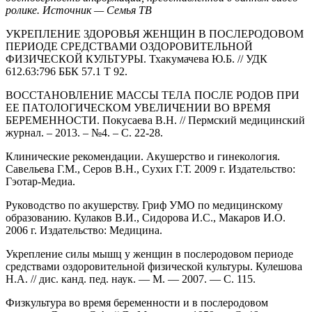
ролике. Источник — Семья ТВ
УКРЕПЛЕНИЕ ЗДОРОВЬЯ ЖЕНЩИН В ПОСЛЕРОДОВОМ
ПЕРИОДЕ СРЕДСТВАМИ ОЗДОРОВИТЕЛЬНОЙ
ФИЗИЧЕСКОЙ КУЛЬТУРЫ. Тхакумачева Ю.Б. // УДК
612.63:796 ББК 57.1 Т 92.
ВОССТАНОВЛЕНИЕ МАССЫ ТЕЛА ПОСЛЕ РОДОВ ПРИ
ЕЕ ПАТОЛОГИЧЕСКОМ УВЕЛИЧЕНИИ ВО ВРЕМЯ
БЕРЕМЕННОСТИ. Покусаева В.Н. // Пермский медицинский
журнал. – 2013. – №4. – С. 22-28.
Клинические рекомендации. Акушерство и гинекология.
Савельева Г.М., Серов В.Н., Сухих Г.Т. 2009 г. Издательство:
Гэотар-Медиа.
Руководство по акушерству. Гриф УМО по медицинскому
образованию. Кулаков В.И., Сидорова И.С., Макаров И.О.
2006 г. Издательство: Медицина.
Укрепление силы мышц у женщин в послеродовом периоде
средствами оздоровительной физической культуры. Кулешова
Н.А. // дис. канд. пед. наук. — М. — 2007. — С. 115.
Физкультура во время беременности и в послеродовом