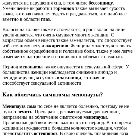
жалуются на нарушения сна, в том числе
бессонницу
.
Уменьшение выработки
гормонов
также вызывает сухость
кожи, которая начинает зудеть и раздражаться, что наиболее
заметно в области
глаз
.
Волосы на голове также истончаются, а рост волос на лице
увеличивается, что очень смущает многих женщин. С
возрастом обмен веществ также замедляется, что способствует
избыточному весу и
ожирению
. Женщина может чувствовать
собственное сердцебиение и головные боли, также у нее легче
изменяется настроение и возникают проблемы с памятью.
Период
менопаузы
также ощущается в сексуальной сфере. У
большинства женщин наблюдается снижение либидо и
рецидивирующая сухость
влагалища
, которая не
способствует сексуальной активности.
Как облегчить симптомы менопаузы?
Менопауза
сама по себе не является болезнью, поэтому ее не
нужно
лечить
. Препараты, рекомендуемые для женщин,
направлены на облегчение симптомов
менопаузы
.
Правильные добавки очень важны в этот период. В это время
женщины нуждаются в большем количестве кальция, чтобы
предотвратить
остеопороз
. В свою очередь, правильная доза