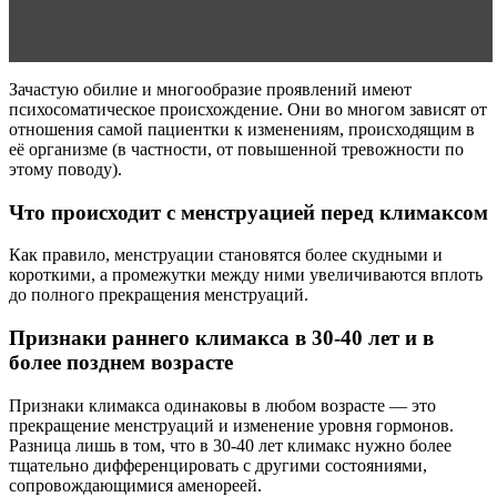
Читать статью
Витамины и минералы для здоровья
женской репродуктивной системы
Зачастую обилие и многообразие проявлений имеют
психосоматическое происхождение. Они во многом зависят от
отношения самой пациентки к изменениям, происходящим в
её организме (в частности, от повышенной тревожности по
этому поводу).
Что происходит с менструацией перед климаксом
Как правило, менструации становятся более скудными и
короткими, а промежутки между ними увеличиваются вплоть
до полного прекращения менструаций.
Признаки раннего климакса в 30-40 лет и в
более позднем возрасте
Признаки климакса одинаковы в любом возрасте — это
прекращение менструаций и изменение уровня гормонов.
Разница лишь в том, что в 30-40 лет климакс нужно более
тщательно дифференцировать с другими состояниями,
сопровождающимися аменореей.