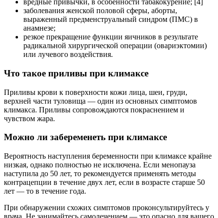
вредные привычки, в особенности табакокурение; [4]
заболевания женской половой сферы, аборты,
выраженный предменструальный синдром (ПМС) в
анамнезе;
резкое прекращение функции яичников в результате
радикальной хирургической операции (овариэктомии)
или лучевого воздействия.
Что такое приливы при климаксе
Приливы крови к поверхности кожи лица, шеи, груди,
верхней части туловища — один из основных симптомов
климакса. Приливы сопровождаются покраснением и
чувством жара.
Можно ли забеременеть при климаксе
Вероятность наступления беременности при климаксе крайне
низкая, однако полностью не исключена. Если менопауза
наступила до 50 лет, то рекомендуется применять методы
контрацепции в течение двух лет, если в возрасте старше 50
лет — то в течение года.
При обнаружении схожих симптомов проконсультируйтесь у
врача. Не занимайтесь самолечением — это опасно для вашего