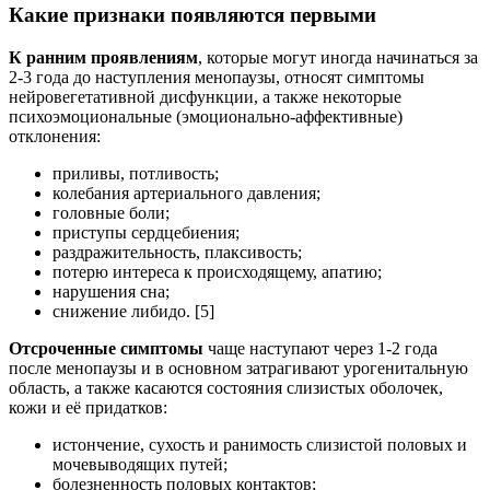
Какие признаки появляются первыми
К ранним проявлениям
, которые могут иногда начинаться за
2-3 года до наступления менопаузы, относят симптомы
нейровегетативной дисфункции, а также некоторые
психоэмоциональные (эмоционально-аффективные)
отклонения:
приливы, потливость;
колебания артериального давления;
головные боли;
приступы сердцебиения;
раздражительность, плаксивость;
потерю интереса к происходящему, апатию;
нарушения сна;
снижение либидо. [5]
Отсроченные симптомы
чаще наступают через 1-2 года
после менопаузы и в основном затрагивают урогенитальную
область, а также касаются состояния слизистых оболочек,
кожи и её придатков:
истончение, сухость и ранимость слизистой половых и
мочевыводящих путей;
болезненность половых контактов;