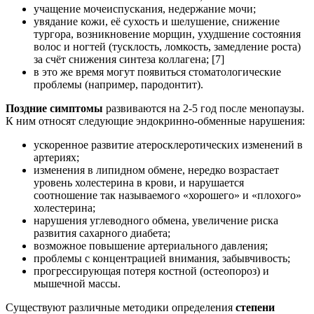
учащение мочеиспускания, недержание мочи;
увядание кожи, её сухость и шелушение, снижение
тургора, возникновение морщин, ухудшение состояния
волос и ногтей (тусклость, ломкость, замедление роста)
за счёт снижения синтеза коллагена; [7]
в это же время могут появиться стоматологические
проблемы (например, пародонтит).
Поздние симптомы
развиваются на 2-5 год после менопаузы.
К ним относят следующие эндокринно-обменные нарушения:
ускоренное развитие атеросклеротических изменений в
артериях;
изменения в липидном обмене, нередко возрастает
уровень холестерина в крови, и нарушается
соотношение так называемого «хорошего» и «плохого»
холестерина;
нарушения углеводного обмена, увеличение риска
развития сахарного диабета;
возможное повышение артериального давления;
проблемы с концентрацией внимания, забывчивость;
прогрессирующая потеря костной (остеопороз) и
мышечной массы.
Существуют различные методики определения
степени