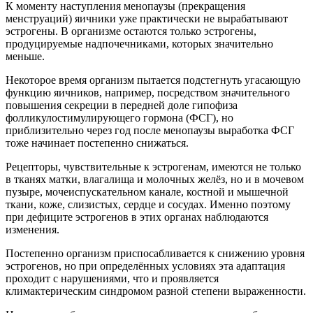
К моменту наступления менопаузы (прекращения
менструаций) яичники уже практически не вырабатывают
эстрогены. В организме остаются только эстрогены,
продуцируемые надпочечниками, которых значительно
меньше.
Некоторое время организм пытается подстегнуть угасающую
функцию яичников, например, посредством значительного
повышения секреции в передней доле гипофиза
фолликулостимулирующего гормона (ФСГ), но
приблизительно через год после менопаузы выработка ФСГ
тоже начинает постепенно снижаться.
Рецепторы, чувствительные к эстрогенам, имеются не только
в тканях матки, влагалища и молочных желёз, но и в мочевом
пузыре, мочеиспускательном канале, костной и мышечной
ткани, коже, слизистых, сердце и сосудах. Именно поэтому
при дефиците эстрогенов в этих органах наблюдаются
изменения.
Постепенно организм приспосабливается к снижению уровня
эстрогенов, но при определённых условиях эта адаптация
проходит с нарушениями, что и проявляется
климактерическим синдромом разной степени выраженности.