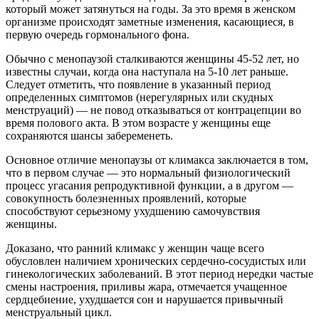
который может затянуться на годы. За это время в женском
организме происходят заметные изменения, касающиеся, в
первую очередь гормонального фона.
Обычно с менопаузой сталкиваются женщины 45-52 лет, но
известны случаи, когда она наступала на 5-10 лет раньше.
Следует отметить, что появление в указанный период
определенных симптомов (нерегулярных или скудных
менструаций) — не повод отказываться от контрацепции во
время полового акта. В этом возрасте у женщины еще
сохраняются шансы забеременеть.
Основное отличие менопаузы от климакса заключается в том,
что в первом случае — это нормальный физиологический
процесс угасания репродуктивной функции, а в другом —
совокупность болезненных проявлений, которые
способствуют серьезному ухудшению самочувствия
женщины.
Доказано, что ранний климакс у женщин чаще всего
обусловлен наличием хронических сердечно-сосудистых или
гинекологических заболеваний. В этот период нередки частые
смены настроения, приливы жара, отмечается учащенное
сердцебиение, ухудшается сон и нарушается привычный
менструальный цикл.