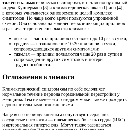
тяжести
климактерического синдрома, в т. ч. менопаузальный
индекс Куппермана [8] и климактерическая шкала Грина [4] ,
в которых учитывается одновременно целый комплекс
симптомов. Но чаще всего врачи пользуются упрощённой
схемой. Она основана на количестве возникающих приливов
и различает три степени тяжести климакса:
лёгкая — частота приливов составляет до 10 раз в сутки;
средняя — возникновение 10-20 приливов в сутки,
сопровождающихся другими симптомами;
тяжёлая — приливы появляются чаще 20 раз в сутки в
сопровождении других симптомов и потери
трудоспособности.
Осложнения климакса
Климактерический синдром сам по себе осложняет
нормальное течение периода гормональной перестройки у
женщины. Тем не менее этот синдром может также проходить
с дополнительными осложнениями.
Чаще всего периоду климакса сопутствуют сердечно-
сосудистые патологии — ишемическая болезнь сердца (ИБС)
и артериальная гипертензия. Могут также развиваться