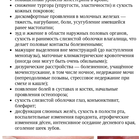
снижение тургора (упругости, эластичности) и сухость
кожных покровов;
дискомфортные проявления в молочных железах —
тяжесть, нагрубание, боли, усугубление имевшейся
ранее мастопатии;
зуд и жжение в области наружных половых органов,
сухость и ранимость слизистой оболочки влагалища, что
делает половые контакты болезненными;
мажущие выделения вне менструаций (до наступления
менопаузы), маточные климактерические кровотечения
(иногда они могут быть очень обильными);
дизурические расстройства — болезненное, учащённое
мочеиспускание, в том числе ночное, недержание мочи
(непреодолимые позывы, стрессовое недержание при
смехе и кашле);
появление болей в суставах и костях, начальные
проявления остеопороза;
сухость слизистой оболочки глаз, конъюнктивит,
блефарит;
дисфункция слюнных желёз, сухость в полости рта,
воспалительные изменения пародонта, атрофические
изменения дёсен, интенсивное оседание десневого края,
оголение шеек зубов.