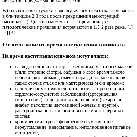
лет (55%) и редко свыше 10 лет (10%).
В большинстве случаев развёрнутая симптоматика отмечается
в ближайшие 2-3 года после прекращения менструаций
(менопаузы). До этого момента — в пременопаузе —
патологические проявления встречаются в 1,5-2 раза реже. [1]
[2] [3]
От чего зависит время наступления климакса
На время наступления климакса могут влиять:
наследственный фактор — женщины, у которых матери
и/или старшие сёстры, бабушки в своё время тяжело
переживали климакс, имеют гораздо больше шансов
также столкнуться с климактерическим синдромом;
наличие сопутствующей патологии — при наличии
сердечно-сосудистых заболеваний (артериальная
гипертензия), эндокринных нарушений (сахарный
диабет, патология щитовидной железы и другие),
расстройства центральной и вегетативной нервных
систем;
хронический стресс, физическое и умственное
переутомление, недосыпание, неполноценное питание,
истощение;