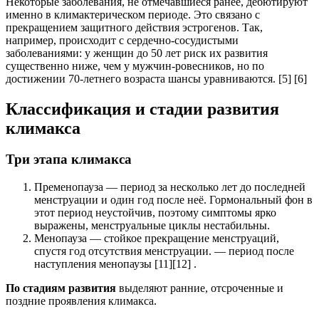
Некоторые заболевания, не отмечавшиеся ранее, дебютируют
именно в климактерическом периоде. Это связано с
прекращением защитного действия эстрогенов. Так,
например, происходит с сердечно-сосудистыми
заболеваниями: у женщин до 50 лет риск их развития
существенно ниже, чем у мужчин-ровесников, но по
достижении 70-летнего возраста шансы уравниваются. [5] [6]
Классификация и стадии развития
климакса
Три этапа климакса
Пременопауза — период за несколько лет до последней
менструации и один год после неё. Гормональный фон в
этот период неустойчив, поэтому симптомы ярко
выражены, менструальные циклы нестабильны.
Менопауза — стойкое прекращение менструаций,
спустя год отсутствия менструации. — период после
наступления менопаузы [11][12] .
По стадиям развития
выделяют ранние, отсроченные и
поздние проявления климакса.