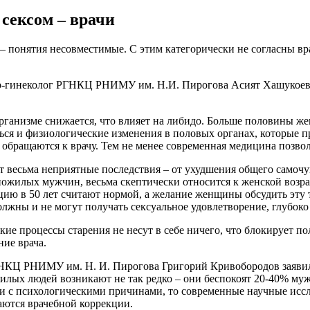
сексом – врачи
 – понятия несовместимые. С этим категорически не согласны в
ер-гинеколог РГНКЦ РНИМУ им. Н.И. Пирогова Асият Хашукоева,
рганизме снижается, что влияет на либидо. Больше половины же
ься и физиологические изменения в половых органах, которые пр
 обращаются к врачу. Тем не менее современная медицина позво
т весьма неприятные последствия – от ухудшения общего самочу
пожилых мужчин, весьма скептически относится к женской возр
ю в 50 лет считают нормой, а желание женщины обсудить эту т
олжны и не могут получать сексуальное удовлетворение, глубок
ские процессы старения не несут в себе ничего, что блокирует 
ние врача.
ГНКЦ РНИМУ им. Н. И. Пирогова Григорий Кривобородов заявил,
ых людей возникают не так редко – они беспокоят 20-40% мужчин
ли с психологическими причинами, то современные научные иссл
аются врачебной коррекции.