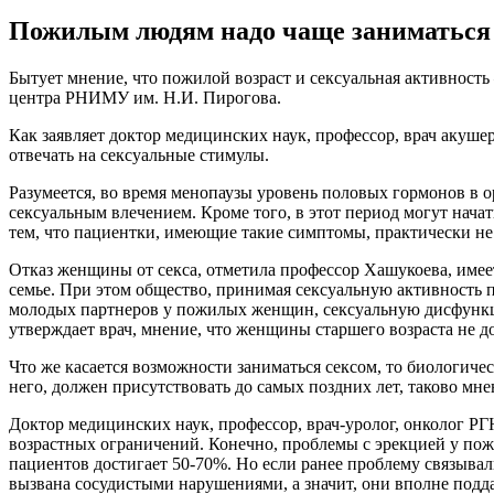
Пожилым людям надо чаще заниматься 
Бытует мнение, что пожилой возраст и сексуальная активность
центра РНИМУ им. Н.И. Пирогова.
Как заявляет доктор медицинских наук, профессор, врач акуш
отвечать на сексуальные стимулы.
Разумеется, во время менопаузы уровень половых гормонов в о
сексуальным влечением. Кроме того, в этот период могут начат
тем, что пациентки, имеющие такие симптомы, практически не
Отказ женщины от секса, отметила профессор Хашукоева, имее
семье. При этом общество, принимая сексуальную активность 
молодых партнеров у пожилых женщин, сексуальную дисфункци
утверждает врач, мнение, что женщины старшего возраста не д
Что же касается возможности заниматься сексом, то биологиче
него, должен присутствовать до самых поздних лет, таково мне
Доктор медицинских наук, профессор, врач-уролог, онколог Р
возрастных ограничений. Конечно, проблемы с эрекцией у пожил
пациентов достигает 50-70%. Но если ранее проблему связыва
вызвана сосудистыми нарушениями, а значит, они вполне подд