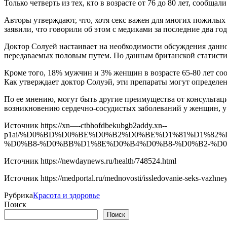
Только четверть из тех, кто в возрасте от 76 до 80 лет, сообщал
Авторы утверждают, что, хотя секс важен для многих пожилых
заявили, что говорили об этом с медиками за последние два год
Доктор Солуей настаивает на необходимости обсуждения данно
передаваемых половым путем. По данным британской статистик
Кроме того, 18% мужчин и 3% женщин в возрасте 65-80 лет со
Как утверждает доктор Солуэй, эти препараты могут определ
По ее мнению, могут быть другие преимущества от консультации
возникновению сердечно-сосудистых заболеваний у женщин, у
Источник
https://xn—-ctbhofdbekubgb2addy.xn--
p1ai/%D0%BD%D0%BE%D0%B2%D0%BE%D1%81%D1%82
%D0%B8-%D0%BB%D1%8E%D0%B4%D0%B8-%D0%B2-%D
Источник
https://newdaynews.ru/health/748524.html
Источник
https://medportal.ru/mednovosti/issledovanie-seks-vazhne
Рубрика
Красота и здоровье
Поиск
Поиск