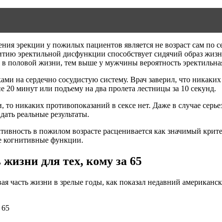
ия эрекции у пожилых пациентов является не возраст сам по се
итию эректильной дисфункции способствует сидячий образ жизн
а в половой жизни, тем выше у мужчины вероятность эректильн
ами на сердечно сосудистую систему. Врач заверил, что никаких
ие 20 минут или подъему на два пролета лестницы за 10 секунд.
и, то никаких противопоказаний в сексе нет. Даже в случае се
дать реальные результаты.
тивность в пожилом возрасте расценивается как значимый крит
ие когнитивные функции.
жизни для тех, кому за 65
ая часть жизни в зрелые годы, как показал недавний американск