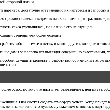
жной стороной жизни.
и партнера, достаточно отвечающего их интересам и запросам в 
ко прожив полвека и встретив на склоне лет партнера, подходящ
отность секса уменьшилась, но наличие его не отрицали.
большей степени, чем более молодые?
на работе, забота о семье и детях, и много других, которые отн
изнью дамы за полвека лет выглядят совершенно счастливыми, х
способом улучшить здоровье, позаботиться об иммунитете, он д
ние к жизни.
лее остро, потому что наступает безразличие к ней из-за пробле
женщина. Она сможет создать атмосферу успеха, когда придет в
 делать, конечно, это нужно, с уважением относясь к партнеру