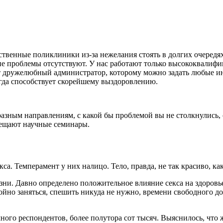
венные поликлиники из-за нежелания стоять в долгих очередях,
е проблемы отсутствуют. У нас работают только высококвалифи
ает дружелюбный администратор, которому можно задать любые и
гда способствует скорейшему выздоровлению.
зным направлениям, с какой бы проблемой вы не столкнулись, о
сещают научные семинары.
а. Темперамент у них налицо. Тело, правда, не так красиво, ка
ни. Давно определено положительное влияние секса на здоровье 
окойно заняться, спешить никуда не нужно, времени свободного 
ного респондентов, более полутора сот тысяч. Выяснилось, что