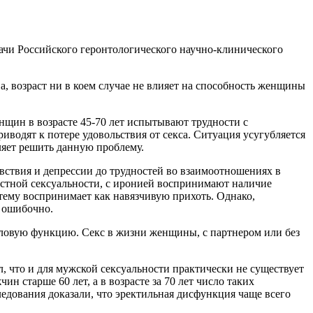
рачи Российского геронтологического научно-клинического
 возраст ни в коем случае не влияет на способность женщины
нщин в возрасте 45-70 лет испытывают трудности с
иводят к потере удовольствия от секса. Ситуация усугубляется
ляет решить данную проблему.
вствия и депрессии до трудностей во взаимоотношениях в
астной сексуальности, с иронией воспринимают наличие
ему воспринимает как навязчивую прихоть. Однако,
о ошибочно.
половую функцию. Секс в жизни женщины, с партнером или без
 что и для мужской сексуальности практически не существует
 старше 60 лет, а в возрасте за 70 лет число таких
едования доказали, что эректильная дисфункция чаще всего