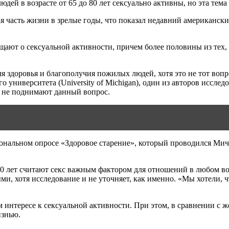
дей в возрасте от 65 до 80 лет сексуально активны, но эта тема
я часть жизни в зрелые годы, что показал недавний американски
щают о сексуальной активности, причем более половины из тех, у
ля здоровья и благополучия пожилых людей, хотя это не тот воп
о университета (University of Michigan), один из авторов иссле
и не поднимают данный вопрос.
нальном опросе «Здоровое старение», который проводился Мичи
80 лет считают секс важным фактором для отношений в любом во
, хотя исследование и не уточняет, как именно. «Мы хотели, чт
интересе к сексуальной активности. При этом, в сравнении с
изнью.