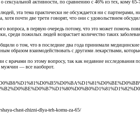
и о сексуальной активности, по сравнению с 46% из тех, кому 65-7
 людей, эта тема практически не обсуждается ни с партнерами,
а, хотя почти две трети говорят, что они с удовольствием обсуди
го вопроса, в первую очередь потому, что это может помочь по
и, среди пожилых людей возрастает количество таких заболеван
общили о том, что в последние два года принимали медицински
енным образом взаимодействовать с другими лекарствами, кото
 с врачами по этому вопросу, так как недавние исследования пок
 мужчин — все наоборот.
%D0%B8/%D1%81%D0%B5%D0%BA%D1%81%D0%BE%D0%B
0%B2%D0%BE%D0%B7%D1%80%D0%B0%D1%81%D1%82%D
yshaya-chast-zhizni-dlya-teh-komu-za-65/