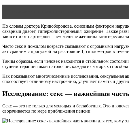
Читать статью
Хобби полезное для здоровья: вязание
По словам доктора Кривобородова, основным фактором нарушен
сахарный диабет, гиперхолистеринемия, ожирение. Также разв
зависит и от партнерши – чем меньше женщина заинтересован
Часто секс в пожилом возрасте связывают с огромными нагрузк
акт сравним с прогулкой на расстояние 1,5 километров в течен
Таким образом, если человек находится в стабильном состояни
ступени терапии такой патологии, каждая из которых способна 
Как показывают многочисленные исследования, сексуальная ак
способствует отличному настроению, улучшает память и друг
Исследование: секс — важнейшая часть 
Секс — это не только для молодых и беззаботных. Это и ключев
сворачивается по мере приближения пенсии.