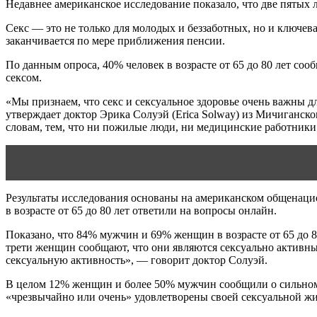
Недавнее американское исследование показало, что две пятых лю
Секс — это не только для молодых и беззаботных, но и ключева
заканчивается по мере приближения пенсии.
По данным опроса, 40% человек в возрасте от 65 до 80 лет сооб
сексом.
«Мы признаем, что секс и сексуальное здоровье очень важны д
утверждает доктор Эрика Солуэй (Erica Solway) из Мичиганског
словам, тем, что ни пожилые люди, ни медицинские работник
Читать статью
В чем секрет оргазма и чем он полезен?
Результаты исследования основаны на американском общенацио
в возрасте от 65 до 80 лет ответили на вопросы онлайн.
Показано, что 84% мужчин и 69% женщин в возрасте от 65 до 
трети женщин сообщают, что они являются сексуально активными
сексуальную активность», — говорит доктор Солуэй.
В целом 12% женщин и более 50% мужчин сообщили о сильном 
«чрезвычайно или очень» удовлетворены своей сексуальной ж