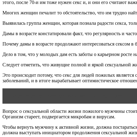
этого, после 70-и им тоже нужен секс и, и они его считают ва
Многих женщин печалит то обстоятельство, что им трудно найт
Выявилась группа женщин, которая познала радости секса, толь
Дамы в возрасте констатировали факт, что регулярность и част
Почему дамы в возрасте продолжают интересоваться сексом в 
Дело в том, что у молодых дам есть заботы о карьерном росте 
Следует отметить, что живущие полной и яркой сексуальной ж
Это происходит потому, что секс для людей пожилых является 
заболеваний, и в итоге вырабатывает оптимистическое отноше
Читать статью
Совет здоровья женщины за 55 лет
Вопрос о сексуальной области жизни пожилого мужчины стоит бо
Организм стареет, подвергается микробам и вирусам.
Чтобы вернуть мужчину к активной жизни, должна постараться 
должна выступать инициатором продолжения сексуальной жизни,