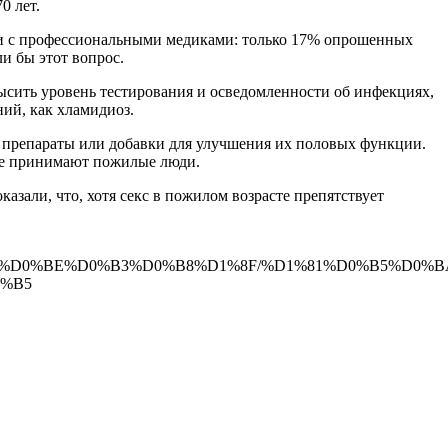
0 лет.
 ни с профессиональными медиками: только 17% опрошенных
ли бы этот вопрос.
высить уровень тестирования и осведомленности об инфекциях,
ий, как хламидиоз.
е препараты или добавки для улучшения их половых функции.
рые принимают пожилые люди.
азали, что, хотя секс в пожилом возрасте препятствует
B%D0%BE%D0%B3%D0%B8%D1%8F/%D1%81%D0%B5%D0%
0%B5