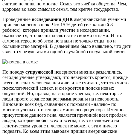
считаю не лишь не многие. Семья это ячейка общества. Чем,
здоровея во всех смыслах семья, тем крепче государство.
Проведенные
исследования ДНК
американскими учеными
привели многих в шок. Что 15 % детей (т.е. каждый 8
ребенок), которые приняли участие в исследовании,
оказывается, что воспитываются не своими отцами. И что
самое интересно об этом не знали не только отцы, но и
большинство матерей. В дальнейшем было выявлено, что дети
являются результатами одной случайной сексуальной связи.
По поводу
супружеской
неверности мнения разделились,
сегодня ученые утверждают, что неверность кроется, прежде
всего, в генах человека, психологи же считают, что это чисто
психологический аспект, и он кроется в поиске новых
ощущений. Но, правда, на стороне ученых, т.е. некоторые
люди просто заранее запрограммированы на неверность.
Виновник всех бед, связанных с походами «налево» по
мнению ученых это ген дофаминового рецептора. Именно
присутствие данного гена, является причиной всех проблем
людей, которые любят всех и всегда, т.е. это заложено на
генетическом уровне и человек не может с этим ничего
поделать. Ко всем этим выводам пришли американские