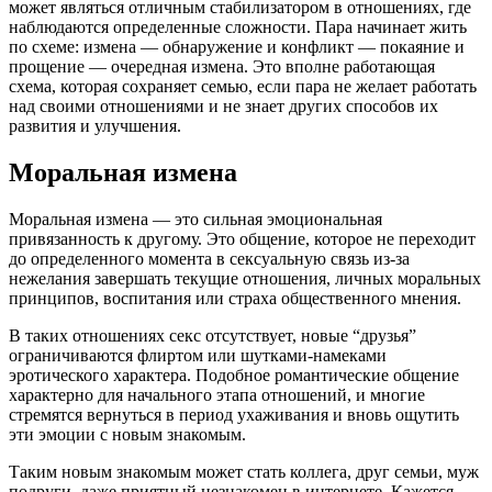
может являться отличным стабилизатором в отношениях, где
наблюдаются определенные сложности. Пара начинает жить
по схеме: измена — обнаружение и конфликт — покаяние и
прощение — очередная измена. Это вполне работающая
схема, которая сохраняет семью, если пара не желает работать
над своими отношениями и не знает других способов их
развития и улучшения.
Моральная измена
Моральная измена — это сильная эмоциональная
привязанность к другому. Это общение, которое не переходит
до определенного момента в сексуальную связь из-за
нежелания завершать текущие отношения, личных моральных
принципов, воспитания или страха общественного мнения.
В таких отношениях секс отсутствует, новые “друзья”
ограничиваются флиртом или шутками-намеками
эротического характера. Подобное романтические общение
характерно для начального этапа отношений, и многие
стремятся вернуться в период ухаживания и вновь ощутить
эти эмоции с новым знакомым.
Таким новым знакомым может стать коллега, друг семьи, муж
подруги, даже приятный незнакомец в интернете. Кажется,