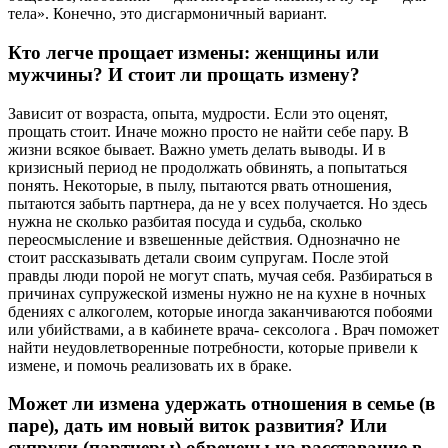
тела». Конечно, это дисгармоничный вариант.
Кто легче прощает измены: женщины или
мужчины? И стоит ли прощать измену?
Зависит от возраста, опыта, мудрости. Если это оценят,
прощать стоит. Иначе можно просто не найти себе пару. В
жизни всякое бывает. Важно уметь делать выводы. И в
кризисный период не продолжать обвинять, а попытаться
понять. Некоторые, в пылу, пытаются рвать отношения,
пытаются забыть партнера, да не у всех получается. Но здесь
нужна не сколько разбитая посуда и судьба, сколько
переосмысление и взвешенные действия. Однозначно не
стоит рассказывать детали своим супругам. После этой
правды люди порой не могут спать, мучая себя. Разбираться в
причинах супружеской измены нужно не на кухне в ночных
бдениях с алкоголем, которые иногда заканчиваются побоями
или убийствами, а в кабинете врача- сексолога . Врач поможет
найти неудовлетворенные потребности, которые привели к
измене, и помочь реализовать их в браке.
Может ли измена удержать отношения в семье (в
паре), дать им новый виток развития? Или
супруги (партнеры) обречены на расставание в