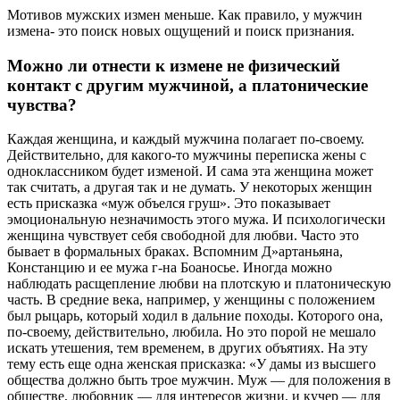
Мотивов мужских измен меньше. Как правило, у мужчин
измена- это поиск новых ощущений и поиск признания.
Можно ли отнести к измене не физический
контакт с другим мужчиной, а платонические
чувства?
Каждая женщина, и каждый мужчина полагает по-своему.
Действительно, для какого-то мужчины переписка жены с
одноклассником будет изменой. И сама эта женщина может
так считать, а другая так и не думать. У некоторых женщин
есть присказка «муж объелся груш». Это показывает
эмоциональную незначимость этого мужа. И психологически
женщина чувствует себя свободной для любви. Часто это
бывает в формальных браках. Вспомним Д»артаньяна,
Констанцию и ее мужа г-на Боаносье. Иногда можно
наблюдать расщепление любви на плотскую и платоническую
часть. В средние века, например, у женщины с положением
был рыцарь, который ходил в дальние походы. Которого она,
по-своему, действительно, любила. Но это порой не мешало
искать утешения, тем временем, в других объятиях. На эту
тему есть еще одна женская присказка: «У дамы из высшего
общества должно быть трое мужчин. Муж — для положения в
обществе, любовник — для интересов жизни, и кучер — для