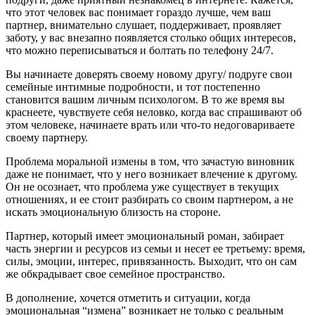
что этот человек вас понимает гораздо лучше, чем ваш
партнер, внимательно слушает, поддерживает, проявляет
заботу, у вас внезапно появляется столько общих интересов,
что можно переписываться и болтать по телефону 24/7.
Вы начинаете доверять своему новому другу/ подруге свои
семейные интимные подробности, и тот постепенно
становится вашим личным психологом. В то же время вы
краснеете, чувствуете себя неловко, когда вас спрашивают об
этом человеке, начинаете врать или что-то недоговариваете
своему партнеру.
Проблема моральной измены в том, что зачастую виновник
даже не понимает, что у него возникает влечение к другому.
Он не осознает, что проблема уже существует в текущих
отношениях, и ее стоит разбирать со своим партнером, а не
искать эмоциональную близость на стороне.
Партнер, который имеет эмоциональный роман, забирает
часть энергии и ресурсов из семьи и несет ее третьему: время,
силы, эмоции, интерес, привязанность. Выходит, что он сам
же обкрадывает свое семейное пространство.
В дополнение, хочется отметить и ситуации, когда
эмоциональная “измена” возникает не только с реальным