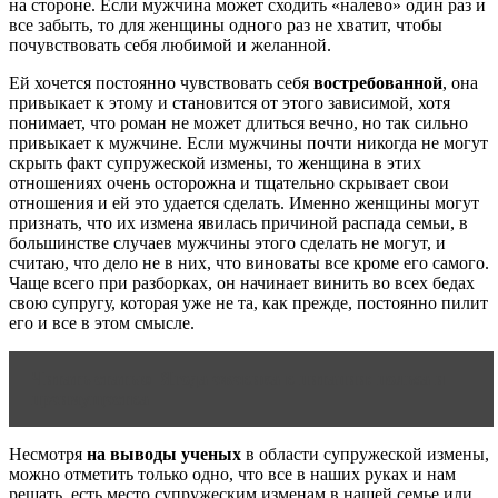
на стороне. Если мужчина может сходить «налево» один раз и
все забыть, то для женщины одного раз не хватит, чтобы
почувствовать себя любимой и желанной.
Ей хочется постоянно чувствовать себя
востребованной
, она
привыкает к этому и становится от этого зависимой, хотя
понимает, что роман не может длиться вечно, но так сильно
привыкает к мужчине. Если мужчины почти никогда не могут
скрыть факт супружеской измены, то женщина в этих
отношениях очень осторожна и тщательно скрывает свои
отношения и ей это удается сделать. Именно женщины могут
признать, что их измена явилась причиной распада семьи, в
большинстве случаев мужчины этого сделать не могут, и
считаю, что дело не в них, что виноваты все кроме его самого.
Чаще всего при разборках, он начинает винить во всех бедах
свою супругу, которая уже не та, как прежде, постоянно пилит
его и все в этом смысле.
Читать статью
Ягода ежевика в питании: польза и
преимущества
Несмотря
на выводы ученых
в области супружеской измены,
можно отметить только одно, что все в наших руках и нам
решать, есть место супружеским изменам в нашей семье или