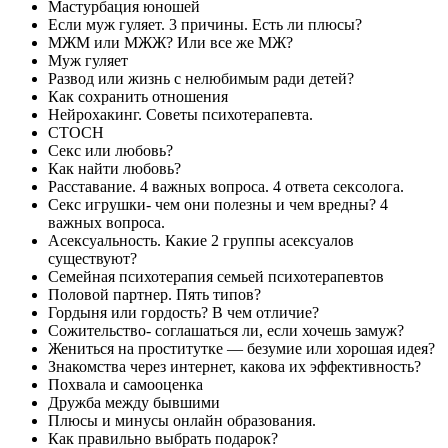
Мастурбация юношей
Если муж гуляет. 3 причины. Есть ли плюсы?
МЖМ или МЖЖ? Или все же МЖ?
Муж гуляет
Развод или жизнь с нелюбимым ради детей?
Как сохранить отношения
Нейрохакинг. Советы психотерапевта.
СТОСН
Секс или любовь?
Как найти любовь?
Расставание. 4 важных вопроса. 4 ответа сексолога.
Секс игрушки- чем они полезны и чем вредны? 4
важных вопроса.
Асексуальность. Какие 2 группы асексуалов
существуют?
Семейная психотерапия семьей психотерапевтов
Половой партнер. Пять типов?
Гордыня или гордость? В чем отличие?
Сожительство- соглашаться ли, если хочешь замуж?
Жениться на проститутке — безумие или хорошая идея?
Знакомства через интернет, какова их эффективность?
Похвала и самооценка
Дружба между бывшими
Плюсы и минусы онлайн образования.
Как правильно выбрать подарок?