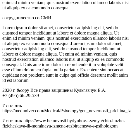
enim ad minim veniam, quis nostrud exercitation ullamco laboris nisi
ut aliquip ex ea commodo consequat.
сотрудничество со СМИ
Lorem ipsum dolor sit amet, consectetur adipisicing elit, sed do
eiusmod tempor incididunt ut labore et dolore magna aliqua. Ut
enim ad minim veniam, quis nostrud exercitation ullamco laboris nisi
ut aliquip ex ea commodo consequat.Lorem ipsum dolor sit amet,
consectetur adipisicing elit, sed do eiusmod tempor incididunt ut
labore et dolore magna aliqua. Ut enim ad minim veniam, quis
nostrud exercitation ullamco laboris nisi ut aliquip ex ea commodo
consequat. Duis aute irure dolor in reprehenderit in voluptate velit
esse cillum dolore eu fugiat nulla pariatur. Excepteur sint occaecat
cupidatat non proident, sunt in culpa qui officia deserunt mollit anim
id est laborum.
2020 г. &copy Все права защищены Кульгавчук Е.А.
+7 (495) 66-29-539
Источник
https://meduniver.com/Medical/Psixology/gen_nevernosti_prichina_
Источник
https://www.belnovosti.by/lyubov-i-semya/chto-huzhe-
fizicheskaya-ili-moralnaya-izmena-razbiraemsya-s-psihologom