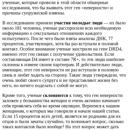
ученные, которые провели в этой области обширные
исследования, что бы выявить этот ген «неверности» и
причины супружеской измены.
В исследовании приняли
участия молодые люди
— их было
около 181 человека, ученые расспросили всю необходимую
информацию о сексуальных отношениях каждого
испытуемого. После чего были взяты анализы ДНК, 77
процентов, участвующих, хотя бы раз вступали в половой
контакт. Особое внимание ученые заострили на гене DRD4,
именно этот ген связан с получение удовольствия. Если
составляющая D4 имеет в составе 7R+, то эти люди наиболее
склонны к измене своим партнерам. И действительно люди,
имеющие, этот ген неверности не раз вступали в половую
связь и любят ходить на сторону. Такие люди утверждали, что
очень любят своего супруга и не представляют жизни без
него, но ничего поделать с собой не могут.
Кроме того, ученые
склоняются
к тому, что ген неверности
заложен у большинства женщин и очень активно начинает
себя проявлять себя во время овуляции. Вернемся к нашим
женщинам, о которых мы говорили в начале нашей статьи.
Если 15 процентов всех детей, является не родными для их
отцов и были зачаты случайно, то возникает вопрос, сколько
таких контактов было вообще? На этот вопрос может дать