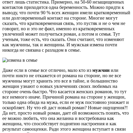
ответ лишь статистика. Примерно, на 50-60 незащищенных
контактов приходится одна беременность. Можно придти к
выводу, что почти 90 % всех женщин имели кратковременный
или долговременный контакт на стороне. Многие могут
сказать, что кратковременная связь, это пустяк и не о чем не
говорит, но и это не факт, именно из кратковременных
увлечений может получиться роман, а потом и семья. Тут
ученым, тоже есть, что сказать. Они считают, что изменяют
как мужчины, так и женщины. И мужская измена почти
никогда не связана с разладом в семье.
Даже если в семье все отлично, мало кто из
мужчин
или
почти никто не откажется от романа на стороне, но не все
мужчины могут хранить это все в тайне, и большинство
женщин узнают о новых увлечениях своих любимых на
стороне очень быстро. Что касается женских романов, то тут
все немного иначе. Причиной романа на стороне у женщин,
только одна обида на мужа, если ее муж постоянно унижает и
оскорбляет. Ну что ей даст новый роман? Новые ощущения?!
Да нет, просто новый роман, дает ей возможность понять, что
ее можно любить, что она желанна и востребована как
женщина, что способствует поднятию настроения и как
результат самооценки. Ради этого женщина вступает в связи