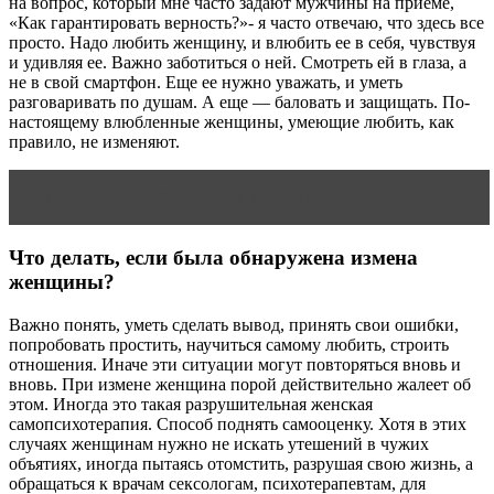
на вопрос, который мне часто задают мужчины на приеме,
«Как гарантировать верность?»- я часто отвечаю, что здесь все
просто. Надо любить женщину, и влюбить ее в себя, чувствуя
и удивляя ее. Важно заботиться о ней. Смотреть ей в глаза, а
не в свой смартфон. Еще ее нужно уважать, и уметь
разговаривать по душам. А еще — баловать и защищать. По-
настоящему влюбленные женщины, умеющие любить, как
правило, не изменяют.
Читать статью
Здоровье и красота женщины
Что делать, если была обнаружена измена
женщины?
Важно понять, уметь сделать вывод, принять свои ошибки,
попробовать простить, научиться самому любить, строить
отношения. Иначе эти ситуации могут повторяться вновь и
вновь. При измене женщина порой действительно жалеет об
этом. Иногда это такая разрушительная женская
самопсихотерапия. Способ поднять самооценку. Хотя в этих
случаях женщинам нужно не искать утешений в чужих
объятиях, иногда пытаясь отомстить, разрушая свою жизнь, а
обращаться к врачам сексологам, психотерапевтам, для