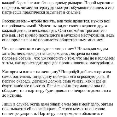
каждой барышне или благородному рыцарю. Порой мужчина
старается, читает литературу, смотрит обучающие видео, а его
партнерша практически засыпает в спальне.
Рассказываем – чтобы понять, как тебе нравится, нужно все
испробовать самой. Мужчины видят своего верного друга
каждый день по несколько раз. Они спокойно трогают его
руками. Нет ничего постыдного в мужской мастурбации, ведь
она нормальна и не порицается общественным мнением.
Что же с женским самоудовлетворением? Не каждая мадам
хотя бы несколько раз за свою жизнь смотрела на свои
половые органы. Что уж говорить о том, что мы не наблюдаем
за тем, как происходит процесс проникновения, мастурбации.
Как оргазм влияет на женщину? Попробуй добиться оргазма
самостоятельно, тогда сразу поймешь его огромную роль. В
первую очередь, девушка должна сама узнать, как и где ей
будет наиболее приятно. Если такой информацией она не
обладает, то и партнеру будет довольно непросто докопаться
до истины.
Лишь в случае, когда дама знает, с чем она имеет дело, оргазм
показывается ей во всей красе. С этого момента он точно
станет регулярным. Партнеру всегда можно объяснить и