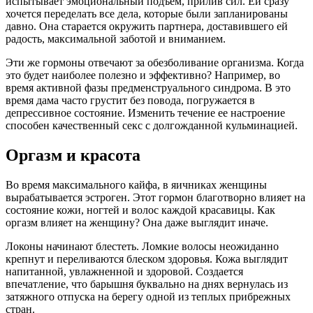
испытывает эмоциональный подъем, прилив сил. Ей сразу
хочется переделать все дела, которые были запланированы
давно. Она старается окружить партнера, доставившего ей
радость, максимальной заботой и вниманием.
Эти же гормоны отвечают за обезболивание организма. Когда
это будет наиболее полезно и эффективно? Например, во
время активной фазы предменструального синдрома. В это
время дама часто грустит без повода, погружается в
депрессивное состояние. Изменить течение ее настроение
способен качественный секс с долгожданной кульминацией.
Оргазм и красота
Во время максимального кайфа, в яичниках женщины
вырабатывается эстроген. Этот гормон благотворно влияет на
состояние кожи, ногтей и волос каждой красавицы. Как
оргазм влияет на женщину? Она даже выглядит иначе.
Локоны начинают блестеть. Ломкие волосы неожиданно
крепнут и переливаются блеском здоровья. Кожа выглядит
напитанной, увлажненной и здоровой. Создается
впечатление, что барышня буквально на днях вернулась из
затяжного отпуска на берегу одной из теплых прибрежных
стран.