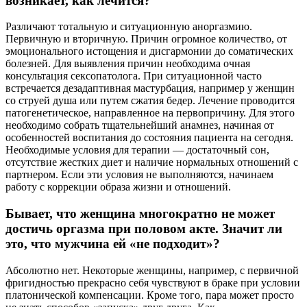
возникает, как лечится?
Различают тотальную и ситуационную аноргазмию.
Первичную и вторичную. Причин огромное количество, от
эмоционального истощения и дисгармонии до соматических
болезней. Для выявления причин необходима очная
консультация сексопатолога. При ситуационной часто
встречается дезадаптивная мастурбация, например у женщин
со струей душа или путем сжатия бедер. Лечение проводится
патогенетическое, направленное на первопричину. Для этого
необходимо собрать тщательнейший анамнез, начиная от
особенностей воспитания до состояния пациента на сегодня.
Необходимые условия для терапии — достаточный сон,
отсутствие жестких диет и наличие нормальных отношений с
партнером. Если эти условия не выполняются, начинаем
работу с коррекции образа жизни и отношений.
Бывает, что женщина многократно не может
достичь оргазма при половом акте. Значит ли
это, что мужчина ей «не подходит»?
Абсолютно нет. Некоторые женщины, например, с первичной
фригидностью прекрасно себя чувствуют в браке при условии
платонической компенсации. Кроме того, пара может просто