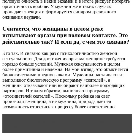
половую близость в некий экзамен и в итоге рискует потерять
оргастичность вообще. У мужчин же в таких случаях
пропадает эрекция и формируется синдром тревожного
ожидания неудачи.
Считается, что женщины в целом реже
испытывают оргазм при половом контакте. Это
действительно так? И если да, с чем это связано?
Это так. И связано как раз с психологичностью женской
сексуальности. Для достижения оргазма женщине требуется
гораздо больше условий. Мужская сексуальность в целом
более примитивна и надежна. На мой взгляд, это объясняется
биологическими предпосылками. Мужчины настаивают и
выполняют биологическую программу «сеятелей», а
женщины отказывают или выбирают наиболее подходящих
партнеров. И таким образом, выполняют программу
«отсеивателей сеятелей». Поскольку ребенка на свет
производит женщина, а не мужчина, природа дает ей
возможность отнестись к процессу более ответственно.
Читать статью
6 важных причин есть клюкву
каждый день