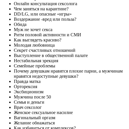
Онлайн консультация сексолога
Чем заняться на карантине?
DD/LG, или опасные «игры»
Воздержание -вред или польза?
Обида
Муж не хочет секса
Ритм половой активности и СМИ
Как выглядеть красиво?
Молодая любовница
Секрет счастливых отношений
Выступление в общественной палате
Нестабильная эрекция
Семейные проблемы
Почему девушкам нравятся плохие парни, а мужчинам
нравятся недоступные девушки?
Правда матка
Орторексия
Эксбиционизм
Мужчина после 50
Семья и деньги
Врач сексолог
Женское сексуальное насилие
Вагинальный оргазм
Желание обнажаться
Как избавиться от комплексов?