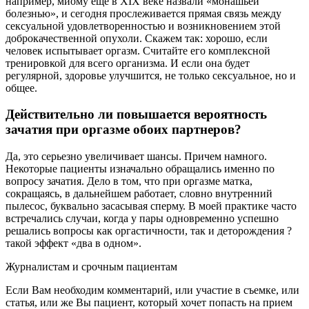
например, миому еще в ХIX веке назвали «монашьей
болезнью», и сегодня прослеживается прямая связь между
сексуальной удовлетворенностью и возникновением этой
доброкачественной опухоли. Скажем так: хорошо, если
человек испытывает оргазм. Считайте его комплексной
тренировкой для всего организма. И если она будет
регулярной, здоровье улучшится, не только сексуальное, но и
общее.
Действительно ли повышается вероятность
зачатия при оргазме обоих партнеров?
Да, это серьезно увеличивает шансы. Причем намного.
Некоторые пациенты изначально обращались именно по
вопросу зачатия. Дело в том, что при оргазме матка,
сокращаясь, в дальнейшем работает, словно внутренний
пылесос, буквально засасывая сперму. В моей практике часто
встречались случаи, когда у пары одновременно успешно
решались вопросы как оргастичности, так и деторождения ?
такой эффект «два в одном».
Журналистам и срочным пациентам
Если Вам необходим комментарий, или участие в съемке, или
статья, или же Вы пациент, который хочет попасть на прием