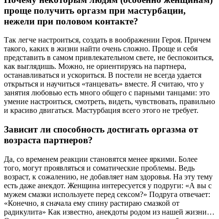
проще получить оргазм при мастурбации,
нежели при половом контакте?
Так легче настроиться, создать в воображении Героя. Причем
такого, каких в жизни найти очень сложно. Проще и себя
представить в самом привлекательном свете, не беспокоиться,
как выглядишь. Можно, не ориентируясь на партнера,
останавливаться и ускориться. В постели не всегда удается
открыться и научиться «танцевать» вместе. Я считаю, что у
занятия любовью есть много общего с парными танцами: это
умение настроиться, смотреть, видеть, чувствовать, правильно
и красиво двигаться. Мастурбация всего этого не требует.
Зависит ли способность достигать оргазма от
возраста партнеров?
Да, со временем реакции становятся менее яркими. Более
того, могут проявляться и соматические проблемы. Ведь
возраст, к сожалению, не добавляет нам здоровья. На эту тему
есть даже анекдот. Женщина интересуется у подруги: «А вы с
мужем смазки используете перед сексом?» Подруга отвечает:
«Конечно, я сначала ему спину растираю смазкой от
радикулита» Как известно, анекдоты родом из нашей жизни…