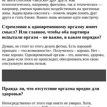
не знать способов «запуска» друг друга. Как
психологических, например, фантазии, так и технических —
например, умения правильно воздействовать на эрогенные
зоны. Задача врача-сексолога – помочь людям понять друг
друга и стать ближе. Важно лишь желание идти навстречу.
Стремление к одновременному оргазму имеет
смысл? Или главное, чтобы оба партнера
испытали оргазм – не важно, в каком порядке?
Думаю, не стоит из этого делать фетиш. Есть хороший
принцип – «по-возможности». Получилось – хорошо. Нет –
тоже хорошо. Одновременный оргазм – это, конечно, здорово,
но даже если этого не происходит, обесценивать всю свою
сексуальную жизнь нельзя.
Читать статью
Секс у женщин 60: мнение гинеколога
Правда ли, что отсутствие оргазма вредно для
здоровья?
Непосредственно от этого еще никто не умирал. Хотя,