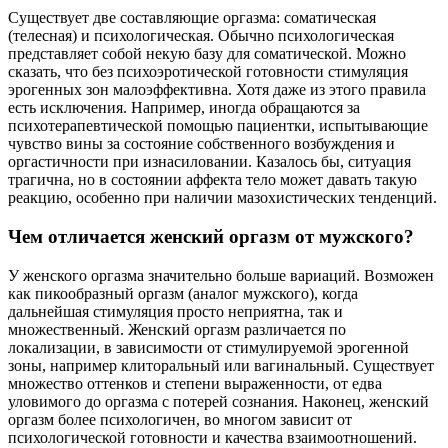
Существует две составляющие оргазма: соматическая
(телесная) и психологическая. Обычно психологическая
представляет собой некую базу для соматической. Можно
сказать, что без психоэротической готовности стимуляция
эрогенных зон малоэффективна. Хотя даже из этого правила
есть исключения. Например, иногда обращаются за
психотерапевтической помощью пациентки, испытывающие
чувство вины за состояние собственного возбуждения и
оргастичности при изнасиловании. Казалось бы, ситуация
трагична, но в состоянии аффекта тело может давать такую
реакцию, особенно при наличии мазохистических тенденций.
Чем отличается женский оргазм от мужского?
У женского оргазма значительно больше вариаций. Возможен
как пикообразный оргазм (аналог мужского), когда
дальнейшая стимуляция просто неприятна, так и
множественный. Женский оргазм различается по
локализации, в зависимости от стимулируемой эрогенной
зоны, например клиторальный или вагинальный. Существует
множество оттенков и степени выраженности, от едва
уловимого до оргазма с потерей сознания. Наконец, женский
оргазм более психологичен, во многом зависит от
психологической готовности и качества взаимоотношений.