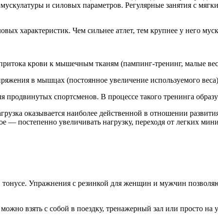
 мускулатуры и силовых параметров. Регулярные занятия с мяг
ых характеристик. Чем сильнее атлет, тем крупнее у него муск
 притока крови к мышечным тканям (пампинг-тренинг, малые вес
ряжения в мышцах (постоянное увеличение используемого веса)
 продвинутых спортсменов. В процессе такого тренинга образ
рузка оказывается наиболее действенной в отношении развити
ное — постепенно увеличивать нагрузку, переходя от легких мин
 тонусе. Упражнения с резинкой для женщин и мужчин позволяю
ожно взять с собой в поездку, тренажерный зал или просто на у