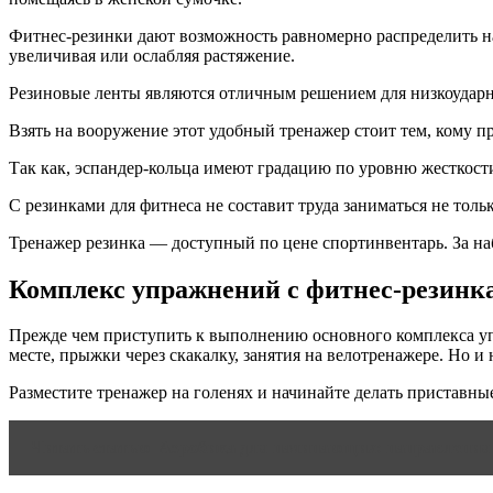
Фитнес-резинки дают возможность равномерно распределить на
увеличивая или ослабляя растяжение.
Резиновые ленты являются отличным решением для низкоударно
Взять на вооружение этот удобный тренажер стоит тем, кому 
Так как, эспандер-кольца имеют градацию по уровню жесткости
С резинками для фитнеса не составит труда заниматься не тольк
Тренажер резинка — доступный по цене спортинвентарь. За наб
Комплекс упражнений с фитнес-резинк
Прежде чем приступить к выполнению основного комплекса упр
месте, прыжки через скакалку, занятия на велотренажере. Но и
Разместите тренажер на голенях и начинайте делать приставны
Читать статью
Аэробика для начинающих: направления