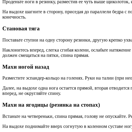
Проденьте ноги в резинку, разместив ее чуть выше щиколоток, 
На выдохе шагните в сторону, приседая до параллели бедра с 
конечность.
Становая тяга
Поставьте ступни на одну сторону резинки, другую крепко ухв
Наклонитесь вперед, слегка сгибая колени, ослабьте натяжение
должен смещаться на пятки, спина прямая.
Махи ногой назад
Разместите эспандер-кольцо на голенях. Руки на талии (при не
Далее, на выдохе одна нога остается прямой, вторая отводится
вперед, не округляйте спину.
Махи на ягодицы (резинка на стопах)
Встаньте на четвереньки, спина прямая, голову не опускайте. Р
На выдохе поднимайте вверх согнутую в коленном суставе ногу