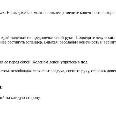
ях. На выдохе как можно сильнее разведите конечности в сторон
 край наденьте на предплечье левой руки. Подведите левую кис
ьнее растянуть эспандер. Вдыхая, расслабьте конечность и верни
в ее перед собой. Коленом левой упритесь в пол.
том. освобождая легкие от воздуха, согните руку, стараясь дове
г
ний на каждую сторону.