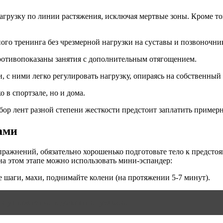
грузку по линии растяжения, исключая мертвые зоны. Кроме тог
го тренинга без чрезмерной нагрузки на суставы и позвоночни
противопоказаны занятия с дополнительным отягощением.
, с ними легко регулировать нагрузку, опираясь на собственный
о в спортзале, но и дома.
ор лент разной степени жесткости предстоит заплатить примерн
ами
ажнений, обязательно хорошенько подготовьте тело к предстоя
 на этом этапе можно использовать мини-эспандер:
е шаги, махи, поднимайте колени (на протяжении 5-7 минут).
 и упражнения в домашних условиях