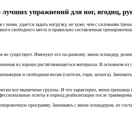
 лучших упражнений для ног, ягодиц, ру
с ними, удается задать нагрузку, не хуже, чем с силовыми трен
емного свободного места и правильно составленная тренировочна
 не существует. Именуют его по-разному: мини-эспандер, резино
ненная из хорошо растягивающегося материала. В основном из пр
нажерам и свободным весам (гантели, гири, штанга). Заниматься
ически все мышечные группы. И что характерно, мини-тренажер н
офессиональные атлеты в период реабилитации после травмирова
нировочную программу. Занимаясь с мини-эспандером, не соста