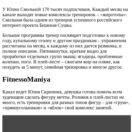
У Юлии Смольной 170 тысяч подписчиков. Каждый месяц на
канале выходят новые комплексы тренировок – «жиротопы».
Смольная была одним из тренеров успешного российского
интернет-проекта Бешеная Сушка.
Большие программы тренер посвящает подготовке к новому
году, купальному сезону и другим праздникам – упражнения
рассчитаны на месяц, к каждому из них дается разминка, и
полное описание. Пятиминутки, краткие видео для
проработки отдельных групп мышц: ягодицы, проблемные
коленки, ноги. В плей-листе – сжигаем жир на пляже, как
похудеть за 5 минут, семейная тренировка и многое другое.
FitnessoManiya
Канал ведет Юлия Скрипник, девушка готова помочь всем
худеющим сделать фигуру мечты. Роликов в плей-листах не
много, есть тренировки для разных типов фигур – для «груш»,
«прямоугольников» и «яблок» свой комплекс занятий.
Читать статью
Польза упражнений со скакалкой для
борьбы с лишним весом