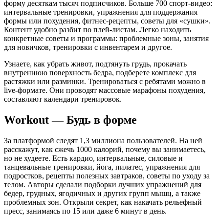
форму десяткам тысяч подписчиков. Больше 700 спорт-видео:
интервальные тренировки, упражнения для поддержания
формы или похудения, фитнес-рецепты, советы для «сушки».
Контент удобно разбит по плей-листам. Легко находить
конкретные советы и программы: проблемные зоны, занятия
для новичков, тренировки с инвентарем и другое.
Узнаете, как убрать живот, подтянуть грудь, прокачать
внутреннюю поверхность бедра, подберете комплекс для
растяжки или разминки. Тренироваться с ребятами можно в
live-формате. Они проводят массовые марафоны похудения,
составляют календари тренировок.
Workout — Будь в форме
За платформой следят 1,3 миллиона пользователей. На ней
расскажут, как сжечь 1000 калорий, почему вы занимаетесь,
но не худеете. Есть кардио, интервальные, силовые и
танцевальные тренировки, йога, пилатес, упражнения для
подростков, рецепты полезных завтраков, советы по уходу за
телом. Авторы сделали подборки лучших упражнений для
бедер, грудных, ягодичных и других групп мышц, а также
проблемных зон. Открыли секрет, как накачать рельефный
пресс, занимаясь по 15 или даже 6 минут в день.