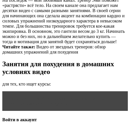
На последок — мой любимый канал. Тренер Эми поможет
«растрясти» всё тело. На своем канале она предлагает нам
десятки видео с самыми разными занятиями. В своей серии
для начинающих она сделала акцент на комбинации кардио и
силовых упражнений низкоударного характера в невысоком
темпе. Для большинства тренировок требуется кое-какая
экипировка. В основном, это гантели весом до 3 кг. Начинать
можно и без них, но в дальнейшем желательно купить —
тогда и мотивация для занятий будет сохраняться дольше!​
Читайте также:
Видео от звездных тренеров: обзор
домашних упражнений для похудения​
Занятия для похудения в домашних
условиях видео
для тех, кто ищет курсы:
Читать статью
Как правильно заниматься на
велотренажере для похудения
Войти в аккаунт