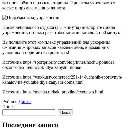
таз поочерёдно в разные стороны. При этом укрепляются
косые и прямые мышцы живота.
После небольшого отдыха (1-3 минуты) повторите цикла
упражнений, столько раз чтобы занятие заняло 45-60 минут.
Выполняйте этот комплекс упражнений для ускорения
сжигания жировых запасов каждый день, в домашних
условиях и обретайте стройность!
Источник
https://sportpriority.com/blog/fitnes/hochu-pohudet-
obzor-video-trenirovok-dlya-zanyatii-doma/
Источник
https://vse-kursy.com/read/251-14-luchshih-sportivnyh-
kanalov-na-youtube-dlya-zanyatii-doma.html
Источник
https://mcvita.ru/kak_pravilno/exercises.html
Рубрика
Диеты
Поиск
Поиск
Последние записи