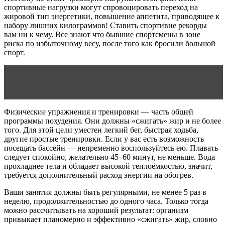
спортивные нагрузки могут спровоцировать переход на
жировой тип энергетики, повышение аппетита, приводящее к
набору лишних килограммов! Ставить спортивне рекорды
вам ни к чему. Все знают что бывшие спортсмены в зоне
риска по избыточному весу, после того как бросили большой
спорт.
Читать статью
Упражнения для мальчиков-
подростков: как укрепить мышцы и похудеть
Физические упражнения и тренировки — часть общей
программы похудения. Они должны «сжигать» жир и не более
того. Для этой цели уместен легкий бег, быстрая ходьба,
другие простые тренировки. Если у вас есть возможность
посещать бассейн — непременно воспользуйтесь ею. Плавать
следует спокойно, желательно 45–60 минут, не меньше. Вода
прохладнее тела и обладает высокой теплоёмкостью, значит,
требуется дополнительный расход энергии на обогрев.
Ваши занятия должны быть регулярными, не менее 5 раз в
неделю, продолжительностью до одного часа. Только тогда
можно рассчитывать на хороший результат: организм
привыкает планомерно и эффективно «сжигать» жир, словно