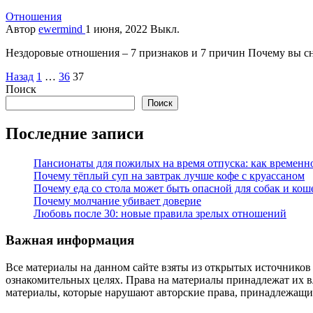
Отношения
Автор
ewermind
1 июня, 2022
Выкл.
Нездоровые отношения – 7 признаков и 7 причин Почему вы с
Пагинация
Назад
1
…
36
37
Поиск
записей
Поиск
Последние записи
Пансионаты для пожилых на время отпуска: как временно
Почему тёплый суп на завтрак лучше кофе с круассаном
Почему еда со стола может быть опасной для собак и кош
Почему молчание убивает доверие
Любовь после 30: новые правила зрелых отношений
Важная информация
Все материалы на данном сайте взяты из открытых источников
ознакомительных целях. Права на материалы принадлежат их в
материалы, которые нарушают авторские права, принадлежащие